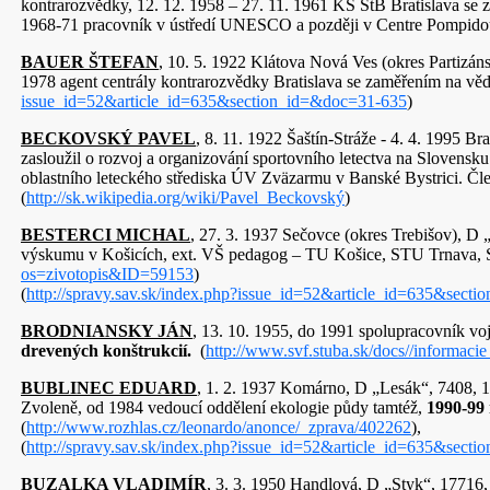
kontrarozvědky, 12. 12. 1958 – 27. 11. 1961 KS StB Bratislava se za
1968-71 pracovník v ústředí UNESCO a později v Centre Pompidou
BAUER ŠTEFAN
, 10. 5. 1922 Klátova Nová Ves (okres Partizáns
1978 agent centrály kontrarozvědky Bratislava se zaměřením na vě
issue_id=52&article_id=635&section_id=&doc=31-635
)
BECKOVSKÝ PAVEL
, 8. 11. 1922 Šaštín-Stráže - 4. 4. 1995
zasloužil o rozvoj a organizování sportovního letectva na Slovensk
oblastního leteckého střediska ÚV Zväzarmu v Banské Bystrici. Čl
(
http://sk.wikipedia.org/wiki/Pavel_Beckovský
)
BESTERCI MICHAL
, 27. 3. 1937 Sečovce (okres Trebišov), D 
výskumu v Košicích, ext. VŠ pedagog – TU Košice, STU Tr
os=zivotopis&ID=59153
)
(
http://spravy.sav.sk/index.php?issue_id=52&article_id=635&sect
BRODNIANSKY JÁN
, 13. 10. 1955, do 1991 spolupracovník v
drevených konštrukcií.
(
http://www.svf.stuba.sk/docs//informaci
BUBLINEC EDUARD
, 1. 2. 1937 Komárno, D „Lesák“, 7408, 1
Zvoleně, od 1984 vedoucí oddělení ekologie půdy tamtéž,
1990-99 
(
http://www.rozhlas.cz/leonardo/anonce/_zprava/402262
),
(
http://spravy.sav.sk/index.php?issue_id=52&article_id=635&sect
BUZALKA VLADIMÍR
, 3. 3. 1950 Handlová, D „Styk“, 17716, 