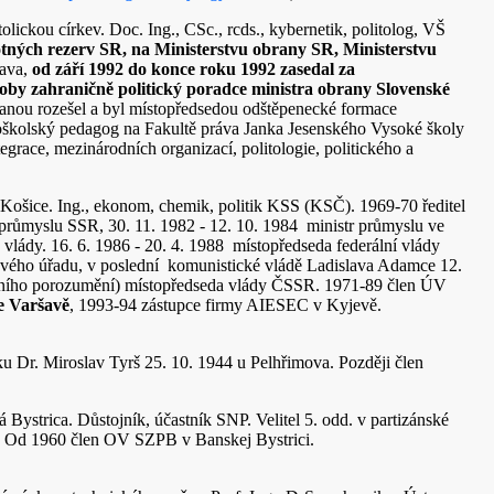
lickou církev. Doc. Ing., CSc., rcds., kybernetik, politolog, VŠ
otných rezerv SR, na Ministerstvu obrany SR, Ministerstvu
ava,
od září 1992 do konce roku 1992 zasedal za
 coby zahraničně politický poradce ministra obrany Slovenské
tranou rozešel a byl místopředsedou odštěpenecké formace
oškolský pedagog na Fakultě práva Janka Jesenského Vysoké školy
race, mezinárodních organizací, politologie, politického a
r Košice. Ing., ekonom, chemik, politik KSS (KSČ). 1969-70 ředitel
ůmyslu SSR, 30. 11. 1982 - 12. 10. 1984 ministr průmyslu ve
lády. 16. 6. 1986 - 20. 4. 1988 místopředseda federální vlády
ového úřadu, v poslední komunistické vládě Ladislava Adamce 12.
árodního porozumění) místopředseda vlády ČSSR. 1971-89 člen ÚV
ve Varšavě
, 1993-94 zástupce firmy AIESEC v Kyjevě.
u Dr. Miroslav Tyrš 25. 10. 1944 u Pelhřimova. Později člen
Bystrica. Důstojník, účastník SNP. Velitel 5. odd. v partizánské
ci. Od 1960 člen OV SZPB v Banskej Bystrici.