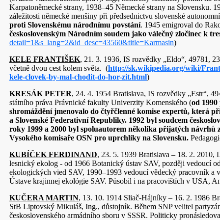
Karpatoněmecké strany, 1938–45 Německé strany na Slovensku. 19
záležitosti německé menšiny při předsednictvu slovenské autonomní 
proti Slovenskému národnímu povstání
. 1945 emigroval do Rako
československým Národním soudem jako válečný zločinec k tres
detail=1&s_lang=2&id_desc=43560&title=Karmasin
)
KELE FRANTIŠEK
, 21. 3. 1936, IS rozvědky „Eldo“, 49781, 23.
včetně dvou cest kolem světa. (
http://sk.wikipedia.org/wiki/Fran
kele-clovek-by-mal-chodit-do-hor-zit.html
)
KRESÁK PETER
, 24. 4. 1954 Bratislava, IS rozvědky „Estr“, 
státního práva Právnické fakulty Univerzity Komenského (
od 1990
shromáždění jmenovalo do čtyřčlenné komise expertů, která př
a Slovenské Federativní Republiky.
1992 byl soudcem českoslo
roky 1999 a 2000 byl spoluautorem několika přijatých návrhů 
Vysokého komisaře OSN pro uprchlíky na Slovensku.
Pedagogic
KUBÍČEK FERDINAND
, 23. 5. 1939 Bratislava – 18. 2. 2010,
lesnický ekolog - od 1966 Botanický ústav SAV, později vedoucí od
ekologických vied SAV, 1990–1993 vedoucí vědecký pracovník a v
Ústave krajinnej ekológie SAV. Působil i na pracovištích v USA, 
KUČERA MARTIN
, 13. 10. 1914 Sliač-Hájníky – 16. 2. 1986 B
StB Liptovský Mikuláš, Ing., důstojník. Během SNP velitel partyzá
československého armádního sboru v SSSR. Politicky pronásledova