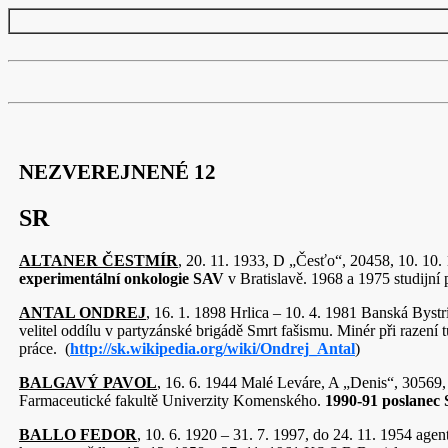
NEZVEREJNENÉ 12
SR
ALTANER ČESTMÍR
, 20. 11. 1933, D „Česťo“, 20458, 10. 10.
experimentální onkologie SAV
v Bratislavě. 1968 a 1
ANTAL ONDREJ
, 16. 1. 1898 Hrlica – 10. 4. 1981 Banská By
velitel oddílu v partyzánské brigádě Smrt fašismu. Minér při razen
práce. (
http://sk.wikipedia.org/wiki/Ondrej_Antal
)
BALGAVÝ PAVOL
, 16. 6. 1944 Malé Leváre, A „Denis“, 30569,
Farmaceutické fakultě Univerzity Komenského.
1990-91 poslanec 
BALLO FEDOR
, 10. 6. 1920 – 31. 7. 1997, do 24. 11. 1954 age