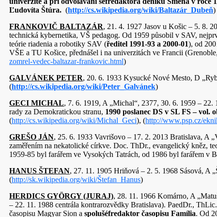
univerzitě a při odvolávání šéfredaktora deníku Smena v roce 
Ľudovíta Štúra.
(
http://cs.wikipedia.org/wiki/Baltazár_Dubeň
)
FRANKOVIČ BALTAZÁR
, 21. 4. 1927 Jasov u Košic – 5. 8. 
technická kybernetika, VŠ pedagog. Od 1959 působil v SAV, nejpr
teórie riadenia a robotiky SAV (
ředitel 1991-93 a 2000-01
), od 20
VŠE a TU Košice, přednášel i na univerzitách 
zomrel-vedec-baltazar-frankovic.html
)
GALVÁNEK PETER
, 20. 6. 1933 Kysucké Nové Mesto, D „Ryb
(
http://cs.wikipedia.org/wiki/Peter_Galvánek
)
GECI MICHAL
, 7. 6. 1919, A „Michal“, 2377, 30. 6. 1959 – 22
rady za Demokratickou stranu,
1990 poslanec DS v SL FS – vol. 
(
http://cs.wikipedia.org/wiki/Michal_Geci
), (
http://www.psp.cz/ekni
GREŠO JÁN
, 25. 6. 1933 Vavrišovo – 17. 2. 2013 Bratislava, A 
zaměřením na nekatolické církve. Doc. ThDr., evangelický kněz, t
1959-85 byl farářem ve Vysokých Tatrách, od 1986 byl farářem v Br
HANUS ŠTEFAN
, 27. 11. 1905 Hriňová – 2. 5. 1968 Sásová, A
(
http://sk.wikipedia.org/wiki/Štefan_Hanus
)
HERDICS GYÖRGY (JURAJ)
, 28. 11. 1966 Komárno, A „Matu
– 22. 11. 1988 centrála kontrarozvědky Bratislava). PaedDr., ThLic.
časopisu Magyar Sion a
spolušéfredaktor časopisu Família
. Od 2