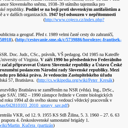
ance Slovenského sněmu, 1938–39 státního tajemníka pro
ské republiky.
Podílel se na boji proti slovenským antifašistům a
 a v dalších organizacích.
1947 byl odsouzen v nepřítomnosti
, (
http://www.cojeco.cz/index.php?
blicista a geograf. Před r. 1989 velmi časté cesty do zahraničí,
=58918
), (
http://cestovanie.sme.sk/c/5739886/horolezec-frantisek-
 ČSSR. Doc. Judr., CSc., právník, VŠ pedagog. Od 1985 na Katedře
University of Virginia.
V září 1990 ho předsednictvo Federálního
ě začal připravovat Ústavu Slovenské republiky a Ústavu České
orozumění poslancem Národní rady Slovenské republiky. Mezi
udu pro lidská práva. Je vedoucím Zastupitelského úřadu
ská 57, Bratislava. (
http://cs.wikipedia.org/wiki/Peter_Kresák
)
trarozvědky Bratislava se zaměřením na NSR (věda). Ing., DrSc.,
gie SAV, 1982 – 1990 zástupce ředitele v Centre biologických
od roku 1994 až do svého skonu vedoucí vědecký pracovník v
s_sas/042810103_2010_spravy_sav.pdf
)
entrála VKR, od 12. 9. 1955 KS StB Žilina, 5. 3. 1960 – 27. 6. 63
 praporu 4. československé samostatné brigády 1.
/wiki/Martin_Kučera_(partizán
)