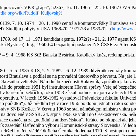
olupracovník VKR „Lípa“, 52367, 16. 11. 1965 – 25. 10. 1967 OVS P
pedia.org/wiki/Rudolf_Kuljovský
)
16139, 7. 10. 1974 – 20. 1. 1990 centrála kontrarozvědky Bratislava 
el
). Studijní pobyty v USA 1968-70, 1977-78 a 1989-92. (
http://www.
1789, od 17. 11. 1971 kandidát agenta, 1972(?) - 21. 2. 1977 agent 
ká Bystrica). Ing., 1960-64 bezpartijní poslanec NS ČSSR za Středosl
67 – 9. 4. 1968 KS StB Banská Bystrica. Katolický kněz, redemptorista.
980 – 5. 5. 1985 KTS, 5. 5. 1985 – 6. 12. 1989 důvěrník centrály kontr
nosti Bratislava a podílel se na provádění únorového převratu. Na jař
Okresního velitelství Národní bezpečnosti Rakovník, zpočátku jako zást
áří do prosince 1951 byl instruktorem Hlavní správy Veřejné bezpečnos
l v kariérním žebříčku, roku 1953 získal hodnost majora a v letech 19
operativu. V letech 1956-1962 vystudoval Právnickou fakultu Univerzi
ckého pořádku“). Již předtím byl v roce 1956 po dobu jednoho roku sou
rávy SNB Košice. V červnu 1968 se stal náměstkem ministra vnitra pro
a dovolené v SSSR. 24. srpna 1968 se vrátil do Československa. Sešel
lizace označena za „netřídní a antisovětskou“. Krátce po okupaci ale je
ník zasedání Ústředního výboru Komunistické strany Slovenska. V ledn
si udržel i v třetí vládě Oldřicha Černíka do ledna 1970. S postupem no