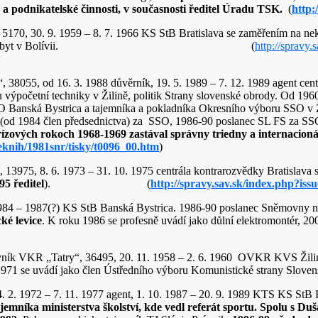
 podnikatelské činnosti, v současnosti ředitel Úradu TSK.
(
http:
 5170, 30. 9. 1959 – 8. 7. 1966 KS StB Bratislava se zaměřením na nek
a 1974-75 pobyt v Bolívii. (
http://spravy.
“, 38055, od 16. 3. 1988 důvěrník, 19. 5. 1989 – 7. 12. 1989 agent ce
početní techniky v Žilině, politik Strany slovenské obrody. Od 1960 
 Banská Bystrica a tajemníka a pokladníka Okresního výboru SSO v Ž
 (od 1984 člen předsednictva) za SSO, 1986-90 poslanec SL FS za SS
ízových rokoch 1968-1969 zastával správny triedny a internacioná
eknih/1981snr/tisky/t0096_00.htm
)
“, 13975, 8. 6. 1973 – 31. 10. 1975 centrála kontrarozvědky Bratisla
95 ředitel
). (
http://spravy.sav.sk/index.php?i
 1984 – 1987(?) KS StB Banská Bystrica. 1986-90 poslanec Sněmovny n
ké levice
. K roku 1986 se profesně uvádí jako důlní elektromontér, 2
covník VKR „Tatry“, 36495, 20. 11. 1958 – 2. 6. 1960 OVKR KVS Žil
e 1971 se uvádí jako člen Ústředního výboru Komunistické strany S
24. 2. 1972 – 7. 11. 1977 agent, 1. 10. 1987 – 20. 9. 1989 KTS KS St
ajemníka ministerstva školství, kde vedl referát sportu. Spolu s 