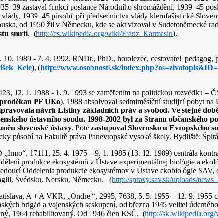
35–39 zastával funkci poslance Národního shromáždění, 1939–45 posl
vlády, 1939–45 působil při předsednictvu vlády klerofašistické Sloven
uska, od 1950 žil v Německu, kde se aktivizoval v Sudetoněmecké radě
tu smrti
.
(
http://cs.wikipedia.org/wiki/Franz_Karmasin
)
 10. 1989 - 7. 4. 1992. RNDr., PhD., horolezec, cestovatel, pedagog, pu
tišek_Kele
), (
http://www.osobnosti.sk/index.php?os=zivotopis&ID
49423, 12. 1. 1988 - 1. 9. 1993 se zaměřením na politickou rozvědku –
 proděkan PF UKo
). 1988 absolvoval sedmiměsíční studijní pobyt na 
ipravovala návrh Listiny základních práv a svobod. Ve stejné dob
venského ústavního soudu.
1998-2002 byl za Stranu občanského p
změn slovenské ústavy
. Poté
zastupoval Slovensko u Evropského so
ky působí na Fakultě práva Panevropské vysoké školy. Bydliště: Špitál
 D „Imro“, 17111, 25. 4. 1975 – 9. 1. 1985 (13. 12. 1989) centrála kon
dělení produkce ekosystémů v Ústave experimentálnej biológie a ekoló
edoucí Oddelenia produkcie ekosystémov v Ústave ekobiológie SAV, 
Anglii, Švédsku, Norsku, Německu. (
http://spravy.sav.sk/uploads/new
ratislava, A + A VKR, „Ondrej“, 2995, 7638, 5. 5. 1955 – 12. 9. 1955 c
nských brigád a vojenských seskupení, od března 1945 velitel úderného
ný, 1964 rehabilitovaný. Od 1946 člen KSČ. (
http://sk.wikipedia.org