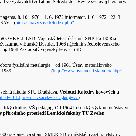
al ve vydavatelství Tatran. Šéfredaktor Revue svetovej literatúry.
agenta, 8. 10. 1970 – 1. 6. 1972 informátor, 1. 6. 1972 - 22. 3.
u SAV. (
http://spravy.sav.sk/index.php?
 1958 OVKR 3. LSD. Vojenský letec, účastník SNP. Po 1958 se
V Zväzarmu v Banské Bystrici, 1966 náčelník středoslovenského
, mj. 1968 Zasloužilý vojenský letec ČSSR.
 oboru fyzikální metalurgie – od 1961 Ústav materiálového
, 1980, Švédsko 1989. (
http://www.osobnosti.sk/index.php?
avebná fakulta STU Bratislava.
Vedoucí Katedry kovových a
ek.pl?id=1013;interni_vzorek=1013;lang=cz
)
 lesnický ekolog, VŠ pedagog. Od 1964 Lesnický výzkumný ústav ve
y přírodního prostředí Lesnické fakulty TU Zvolen
.
2006 poslanec za stranu SMER-SD v městském zastupitelstvu v