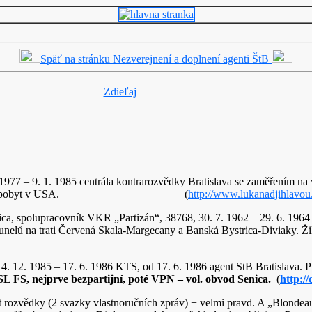
Späť na stránku Nezverejnení a doplnení agenti ŠtB
Zdieľaj
 1977 – 9. 1. 1985 centrála kontrarozvědky Bratislava se zaměřením na 
975 studijní pobyt v USA. (
http://www.lukanadjihlavou.
strica, spolupracovník VKR „Partizán“, 38768, 30. 7. 1962 – 29. 6.
í tunelů na trati Červená Skala-Margecany a Banská Bystrica-Diviaky. 
 4. 12. 1985 – 17. 6. 1986 KTS, od 17. 6. 1986 agent StB Bratislava. 
SL FS, nejprve bezpartijní, poté VPN – vol. obvod Senica.
(
http:/
nt rozvědky (2 svazky vlastnoručních zpráv) + velmi pravd. A „Blondeau