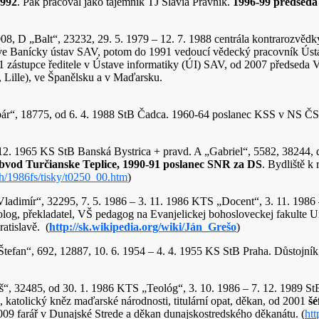
1992
. Pak pracoval jako tajemník TJ Slávia Právnik.
1996-99 předseda 
2008, D „Balt“, 23232, 29. 5. 1979 – 12. 7. 1988 centrála kontrarozvěd
ve Banícky ústav SAV, potom do 1991 vedoucí vědecký pracovník Úst
01 zástupce ředitele v Ústave informatiky (ÚI) SAV, od 2007 předsed
ve Francii (Grenoble, Lille), ve Španělsku a v M
ár“, 18775, od 6. 4. 1988 StB Čadca. 1960-64 poslanec KSS v NS ČS
. 12. 1965 KS StB Banská Bystrica + pravd. A „Gabriel“, 5582, 38244,
obvod Turčianske Teplice, 1990-91 poslanec SNR za DS
. Bydliště k
h/1986fs/tisky/t0250_00.htm
)
„Vladimír“, 32295, 7. 5. 1986 – 3. 11. 1986 KTS „Docent“, 3. 11. 1986 
eolog, překladatel, VŠ pedagog na Evanjelickej bohosloveckej fakulte
atislavě. (
http://sk.wikipedia.org/wiki/Ján_Grešo
)
 „Štefan“, 692, 12887, 10. 6. 1954 – 4. 4. 1955 KS StB Praha. Důstoj
š“, 32485, od 30. 1. 1986 KTS „Teológ“, 3. 10. 1986 – 7. 12. 1989 S
, katolický kněz maďarské národnosti, titulární opat, děkan, od 2001
šé
009 farář v Dunajské Strede a děkan dunajskostredského děkanátu. (
htt