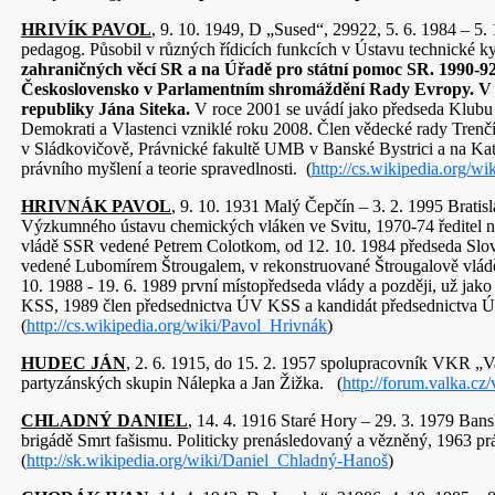
HRIVÍK PAVOL
, 9. 10. 1949, D „Sused“, 29922, 5. 6. 1984 – 5.
pedagog. Působil v různých řídicích funkcích v Ústavu technické 
zahraničných věcí SR a na Úřadě pro státní pomoc SR.
1990-9
Československo v Parlamentním shromáždění Rady Evropy.
V 
republiky Jána Siteka.
V roce 2001 se uvádí jako předseda Klubu p
Demokrati a Vlastenci vzniklé roku 2008. Člen vědecké rady Trenč
v Sládkovičově, Právnické fakultě UMB v Banské Bystrici a na Kate
právního myšlení a teorie spravedlnosti. (
http://cs.wikipedia.org/wi
HRIVNÁK PAVOL
, 9. 10. 1931 Malý Čepčín – 3. 2. 1995 Bratis
Výzkumného ústavu chemických vláken ve Svitu, 1970-74 ředitel 
vládě SSR vedené Petrem Colotkom, od 12. 10. 1984 předseda Sloven
vedené Lubomírem Štrougalem, v rekonstruované Štrougalově vládě 
10. 1988 - 19. 6. 1989 první místopředseda vlády a později, už j
KSS, 1989 člen předsednictva ÚV KSS a kandidát předsednictva
(
http://cs.wikipedia.org/wiki/Pavol_Hrivnák
)
HUDEC JÁN
, 2. 6. 1915, do 15. 2. 1957 spolupracovník VKR „Va
partyzánských skupin Nálepka a Jan Žižka. (
http://forum.valka.cz
CHLADNÝ DANIEL
, 14. 4. 1916 Staré Hory – 29. 3. 1979 Bans
brigádě Smrt fašismu. Politicky prenásledovaný a vězněný, 1963 p
(
http://sk.wikipedia.org/wiki/Daniel_Chladný-Hanoš
)