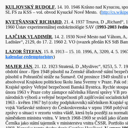
KULJOVSKÝ RUDOLF
, 14. 10. 1946 Krásno nad Kysucou, sp
SL FS za KSS – vol. obvod Kysucké Nové Mesto. (
http://cs.wiki
KVETŇANSKÝ RICHARD
, 21. 4. 1937 Trnava, D „Richard“, 
1960 Ústav experimentálnej endokrinológie SAV (
1993-2003 ředit
LAJČIAK VLADIMÍR
, 14. 2. 1930 Nové Mesto nad Váhom, A, 
Ladislav“, 2129, do 17. 2. 1960 2. VO (svazek předán KS StB Bans
LAZOR ŠTEFAN
, 15. 8. 1913 – 15. 10. 1996, A, 3209, 4. 5. 19
kalendar-redemptoristov
)
MAJER JÁN
, 21. 12. 1923 Stratená, D „Myslivec“, 9253, 5. 7. 1
období únor - říjen 1948 působil na Zemské úřadovně státní bezpeč
působil u Pohraniční stráže na Šumavě. Od prosince 1949 sloužil u 
absolvoval Krajskou politickou školu Jana Švermy v Praze. Pak od z
Krajské správy Veřejné bezpečnosti Banská Bystrica. Rychle stoupa
února 1963 v Praze coby zástupce náčelníka Hlavní správy VB pro 
národních výborů a veřejné bezpečnosti při zajišťování socialisti
1963 - květen 1967 byl (coby podplukovník) náčelníkem Krajské sp
vojsk Varšavské smlouvy do Československa v srpnu 1968 pobýval n
zprávy o situaci v rezortu vnitra vládě, která byla později za norma
náměstkem ministra vnitra. V letech 1968-1969 se uvádí jako účast
Černíka jako státní tajemník v ministerstvu vnitra ČSSR. Portfolio 