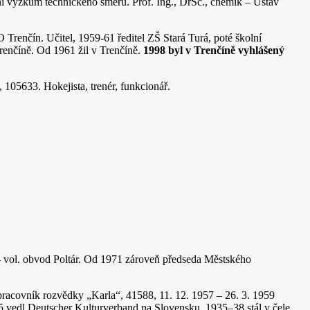
ní výzkum technického směru. Prof. Ing., DrSc., chemik – Ústav
renčín. Učitel, 1959-61 ředitel ZŠ Stará Turá, poté školní
Trenčíně. Od 1961 žil v Trenčíně.
1998 byl v Trenčíně vyhlášený
 105633. Hokejista, trenér, funkcionář.
– vol. obvod Poltár. Od 1971 zároveň předseda Městského
racovník rozvědky „Karla“, 41588, 11. 12. 1957 – 26. 3. 1959
–35 vedl Deutscher Kulturverband na Slovensku, 1935–38 stál v čele