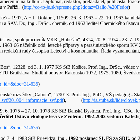
měřením na kulturu. Diplomat, redaktor, překladatel, publicista. Pracov
 v Paříži. (
http://co-to-je.sk/spresne.php?dotaz=Ballo,%20Fedor
)
ke) – 1997, A + I „Doktor“, 11509, 26. 3. 1963 – 22. 10. 1963 kandidát 
du a SAV. Dr., Ing., DrSc., chemik, od 1962 ředitel Chemického ústav
 Bratislava, spolupracovník VKR „Habešan“, 4314, 20. 8. 1954 - 23. 7.
u. 1963-66 náčelník odd. letecké přípravy a parašutistického sportu K
en redakční rady časopisu Letectví a kosmonautika. Řada vyznamenání
„Bos“, 12328, od 3. 1. 1977 KS StB Košice. Prof. Ing., DrSc., vědec v
nava, STU Bratislava. Studijní pobyty: Rakousko 1972, 1975
ion_id=&doc=31-635
)
ojenské rozvědky „Caboto“, 179013. Prof. Ing., PhD., VŠ pedagog - St
e_svf/201004_informacie_svf.pdf
), (
http://is.stuba.sk/lide/clov
9. 6. 1975 – 27. 10. 1978 KS StB Banská Bystrica. Prof. Ing., CSc.,
ředitel Ústavu ekológie lesa ve Zvolenu
.
1992-2002 vedoucí Katedr
ion_id=&doc=31-635
)
od 7. 4. 1988 StB Prievidza. Ing.,
1992 poslanec SL FS za SDĽ
, od 