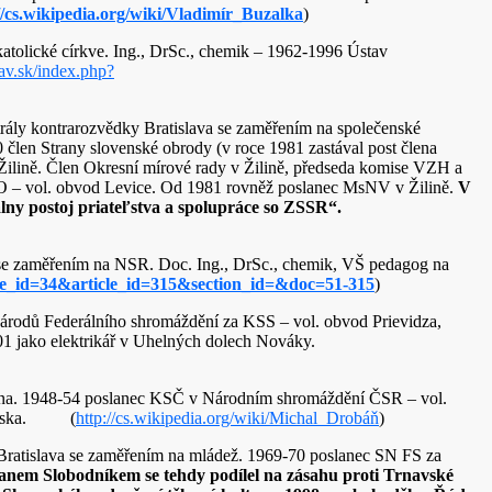
//cs.wikipedia.org/wiki/Vladimír_Buzalka
)
atolické církve. Ing., DrSc., chemik – 1962-1996 Ústav
sav.sk/index.php?
ntrály kontrarozvědky Bratislava se zaměřením na společenské
člen Strany slovenské obrody (v roce 1981 zastával post člena
ilině. Člen Okresní mírové rady v Žilině, předseda komise VZH a
O – vol. obvod Levice. Od 1981 rovněž poslanec MsNV v Žilině.
V
lny postoj priateľstva a spolupráce so ZSSR“.
va se zaměřením na NSR. Doc. Ing., DrSc., chemik, VŠ pedagog na
ssue_id=34&article_id=315&section_id=&doc=51-315
)
árodů Federálního shromáždění za KSS – vol. obvod Prievidza,
001 jako elektrikář v Uhelných dolech Nováky.
ina. 1948-54 poslanec KSČ v Národním shromáždění ČSR – vol.
lovenska. (
http://cs.wikipedia.org/wiki/Michal_Drobáň
)
B Bratislava se zaměřením na mládež. 1969-70 poslanec SN FS za
Dušanem Slobodníkem se tehdy podílel na zásahu proti Trnavské