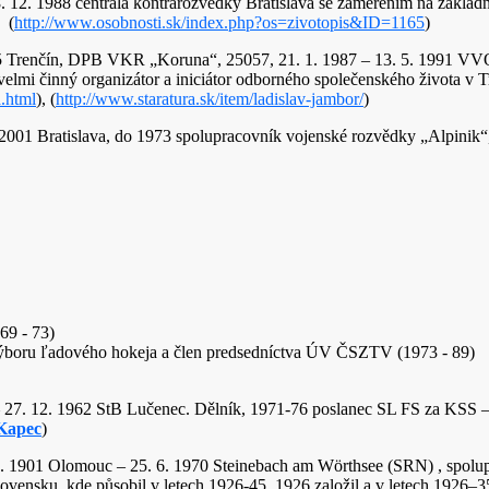
8. 12. 1988 centrála kontrarozvědky Bratislava se zaměřením na základ
 (
http://www.osobnosti.sk/index.php?os=zivotopis&ID=1165
)
5 Trenčín, DPB VKR „Koruna“, 25057, 21. 1. 1987 – 13. 5. 1991 VVO T
a velmi činný organizátor a iniciátor odborného společenského života v 
.html
), (
http://www.staratura.sk/item/ladislav-jambor/
)
 2001 Bratislava, do 1973 spolupracovník vojenské rozvědky „Alpinik“,
69 - 73)
oru ľadového hokeja a člen predsedníctva ÚV ČSZTV (1973 - 89)
 – 27. 12. 1962 StB Lučenec. Dělník, 1971-76 poslanec SL FS za KSS 
_Kapec
)
 9. 1901 Olomouc – 25. 6. 1970 Steinebach am Wörthsee (SRN) , spolup
 Slovensku, kde působil v letech 1926-45. 1926 založil a v letech 1926