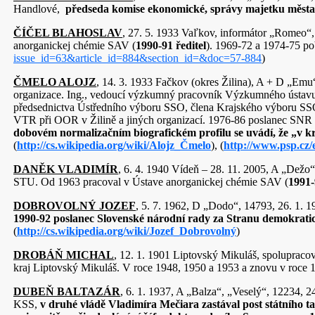
Handlové,
předseda komise ekonomické, správy majetku města a
ČÍČEL BLAHOSLAV
, 27. 5. 1933 Vaľkov, informátor „Romeo“,
anorganickej chémie SAV (
1990-91 ředitel
). 1969-72 
issue_id=63&article_id=884&section_id=&doc=57-884
)
ČMELO ALOJZ
, 14. 3. 1933 Fačkov (okres Žilina), A + D „Emu
organizace. Ing., vedoucí výzkumný pracovník Výzkumného ústavu vý
předsednictva Ústředního výboru SSO, člena Krajského výboru SSO
VTR při OOR v Žilině a jiných organizací. 1976-86 poslanec SNR
dobovém normalizačním biografickém profilu se uvádí, že „v kr
(
http://cs.wikipedia.org/wiki/Alojz_Čmelo
), (
http://www.psp.cz/
DANĚK VLADIMÍR
, 6. 4. 1940 Vídeň – 28. 11. 2005, A „Dežo
STU. Od 1963 pracoval v Ústave anorganickej chémie SAV (
1991-
DOBROVOLNÝ JOZEF
, 5. 7. 1962, D „Dodo“, 14793, 26. 1.
1990-92 poslanec Slovenské národní rady za Stranu demokratic
(
http://cs.wikipedia.org/wiki/Jozef_Dobrovolný
)
DROBÁŇ MICHAL
, 12. 1. 1901 Liptovský Mikuláš, spolupra
kraj Liptovský Mikuláš. V roce 1948, 1950 a 1953 a znovu v roc
DUBEŇ BALTAZÁR
, 6. 1. 1937, A „Balza“, „Veselý“, 12234, 
KSS,
v druhé vládě Vladimíra Mečiara zastával post státního t