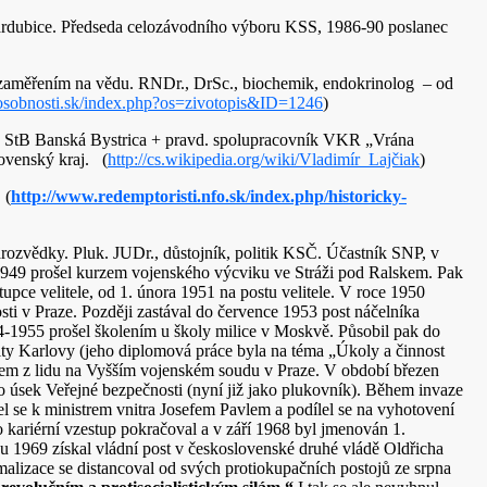
ardubice. Předseda celozávodního výboru KSS, 1986-90 poslanec
se zaměřením na vědu. RNDr., DrSc., biochemik, endokrinolog – od
osobnosti.sk/index.php?os=zivotopis&ID=1246
)
KS StB Banská Bystrica + pravd. spolupracovník VKR „Vrána
ovenský kraj. (
http://cs.wikipedia.org/wiki/Vladimír_Lajčiak
)
 (
http://www.redemptoristi.nfo.sk/index.php/historicky-
arozvědky. Pluk. JUDr., důstojník, politik KSČ. Účastník SNP, v
e 1949 prošel kurzem vojenského výcviku ve Stráži pod Ralskem. Pak
upce velitele, od 1. února 1951 na postu velitele. V roce 1950
ti v Praze. Později zastával do července 1953 post náčelníka
54-1955 prošel školením u školy milice v Moskvě. Působil pak do
ty Karlovy (jeho diplomová práce byla na téma „Úkoly a činnost
dcem z lidu na Vyšším vojenském soudu v Praze. V období březen
 úsek Veřejné bezpečnosti (nyní již jako plukovník). Během invaze
 se k ministrem vnitra Josefem Pavlem a podílel se na vyhotovení
ho kariérní vzestup pokračoval a v září 1968 byl jmenován 1.
u 1969 získal vládní post v československé druhé vládě Oldřicha
rmalizace se distancoval od svých protiokupačních postojů ze srpna