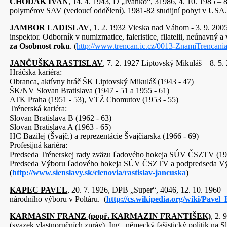
CHODÁK IVAN
, 14. 4. 1943, D „Ivanko“, 31986, 4. 10. 1985 – 
polymérov SAV (vedoucí oddělení). 1981-82 studijní pobyt v USA.
JAMBOR LADISLAV
, 1. 2. 1932 Vieska nad Váhom - 3. 9. 200
inspektor. Odborník v numizmatice, faleristice, filatelii, neúnavný 
za Osobnost roku
. (
http://www.trencan.ic.cz/0013-ZnamiTrencania
JANČUŠKA RASTISLAV
, 7. 2. 1927 Liptovský Mikuláš – 8. 5.
Hráčska kariéra:
Obranca, aktívny hráč ŠK Liptovský Mikuláš (1943 - 47)
ŠK/NV Slovan Bratislava (1947 - 51 a 1955 - 61)
ATK Praha (1951 - 53), VTŽ Chomutov (1953 - 55)
Trénerská kariéra:
Slovan Bratislava B (1962 - 63)
Slovan Bratislava A (1963 - 65)
HC Bazilej (Švajč.) a reprezentácie Švajčiarska (1966 - 69)
Profesijná kariéra:
Predseda Trénerskej rady zväzu ľadového hokeja SÚV ČSZTV (19
Predseda Výboru ľadového hokeja SÚV ČSZTV a podpredseda Výb
(
http://www.sienslavy.sk/clenovia/rastislav-jancuska
)
KAPEC PAVEL
, 20. 7. 1926, DPB „Super“, 4046, 12. 10. 1960
národního výboru v Poltáru. (
http://cs.wikipedia.org/wiki/Pavel
KARMASIN FRANZ (popř. KARMAZIN FRANTIŠEK)
, 2.
(svazek vlastnoručních zpráv). Ing., německý fašistický politik na