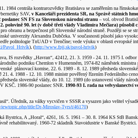
 11. 1984 centrála kontrarozvědky Bratislava se zaměřením na římskokato
kybernetiky SAV,
v Kanceláři prezidenta SR, na Správě státních hm
2 poslanec SN FS za Slovenskou národní stranu
– vol. obvod Bratisl
2. polovině 90. let (v době třetí vlády Vladimíra Mečiara) působil
ro obranu a bezpečnost při Slovenské národní straně. Později se se s
ínské univerzity Alexandra Dubčeka. V současnosti působí jako vysok
dře politologie TnUAD v Trenčíne; vede výuku v oblasti evropské integ
ki/Pavol_Hrivík
), (
http://www.fpjj.sk/pavol-hrivik
)
lava, IS rozvědky „Havran“, 42412, 21. 3. 1959 - 24. 11. 1975 I. odbo
národního podniku Chemlon v Humenném, 1974-82 náměstek ministra pr
ské plánovací komise, 22. 6. 1989 - 8. 12. 1989 předseda slovenské v
21. 4. 1988 - 12. 10. 1988 ministr pověřený řízením Federálního cen
ako předseda slovenské vlády, do 10. 12. 1989 (do ustanovení vlády n
 ÚV KSČ. 1986-90 poslanec SNR.
1990-93 I. rada na velvyslanectví 
sil“. Úředník, za války vycvičen v SSSR a vysazen jako velitel výsadk
/viewtopic.php/title/Dr-Miroslav-Tyrs/t/46170
)
ká Bystrica, A „Horal“, 4261, 16. 5. 1961 – 30. 8. 1964 KS StB Banská 
rávně rehabilitovaný. 1960-72 skladník Stavoidustrie v Banské Bystri