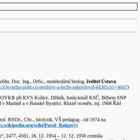
vědu. Doc. Ing., DrSc., molekulární biolog,
ředitel Ústavu
cz/je-treba-prijit-co-nejdrive-o-lecbe-rakoviny/d-44381/p1=4047
)
 1964 OVKR při KVS Košice. Dělník, funkcionář KSČ. Během SNP
Žil v Martině a v Banské Bystrici. Různě oceněn, mj. 1968 Řád
Prof. RNDr., CSc., biofyzik, VŠ pedagog - od 1974 na
/cs.wikipedia.org/wiki/Pavol_Balgavý
)
“, 2477, 4561, 18. 12. 1954 – 12. 12. 1958 centrála