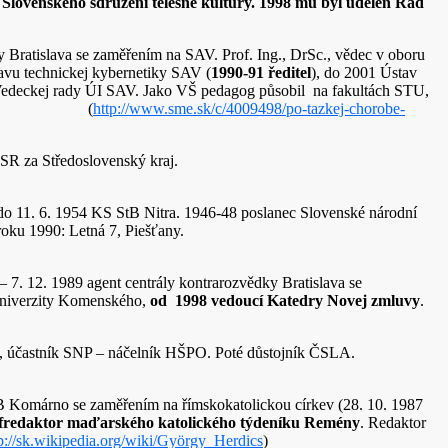
Slovenského sdružení tělesné kultury. 1998 mu byl udělen Řád
ky Bratislava se zaměřením na SAV. Prof. Ing., DrSc., vědec v oboru
avu technickej kybernetiky SAV (
1990-91 ředitel
), do 2001 Ústav
a Vedeckej rady ÚI SAV. Jako VŠ pedagog působil na fakultách STU,
aďarsku. (
http://www.sme.sk/c/4009498/po-tazkej-chorobe-
SR za Středoslovenský kraj.
 do 11. 6. 1954 KS StB Nitra. 1946-48 poslanec Slovenské národní
 roku 1990: Letná 7, Piešťany.
– 7. 12. 1989 agent centrály kontrarozvědky Bratislava se
 Univerzity Komenského,
od 1998 vedoucí Katedry Novej zmluvy
.
ník, účastník SNP – náčelník HŠPO. Poté důstojník ČSLA.
tB Komárno se zaměřením na římskokatolickou církev (28. 10. 1987
fredaktor maďarského katolického týdeníku Remény
. Redaktor
p://sk.wikipedia.org/wiki/György_Herdics
)