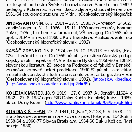
mistr symf. orchestru Švédského rozhlasu ve Stockholmu, 1967-9
pedagog v Kolíně nad Rýnem. Jako sólista vystupoval téměř v ce
1961-64 soukromé studium ve Vídni. (Československý biografick
JINDRA ANTONÍN
, 6. 3. 1914 – 23. 5. 1986, A „Profesor“, 24562,
kandidát agenta, 31. 1. 1966 – 15. 11. 1970 agent centrály kontra
PhMr., DrSc., biochemik a farmaceut, VŠ pedagog. Do 1959 půso
prof. UJEP v Brně, od 1960 UKo v Bratislavě. Publicista, autor uč
(Československý biografický slovník, 1992)
KASÁČ ZDENKO
, 15. 8. 1924, od 15. 10. 1980 IS rozvědky „Kok
CSc., literární historik. Do 1955 působil jako středoškolský pedag
krajský školní inspektor KNV v Banské Bystrici, 1958-80 a 1983-
slovenskou literaturu 20. století na Pedagogické fakultě v Banské
vykonával zároveň funkci proděkana. 1980-82 působil jako lekto
Institutu slovanských studií na univerzitě ve Štrasburgu. Žije v Ba
(Československý biografický slovník, 1992), (
http://sk.wikipedia
(
http://www.books.sk/writer_card.jsp?id=89
)
KOLEJÁK MATEJ
, 18. 9. 1919 – 27. 6. 1987, A ,,Jonáš“, 11624, 
1982 – 27. 6. 1987 agent StB Dolný Kubín. Katolický kněz – 1969
okres Dolný Kubín. (
http://www.frantiskani.sk/nekr/06/kolejak.htm
KORDIAK ŠTEFAN
, 23. 2. 1941, D „Ivan“, 22128, 5. 9. 1978 – 1
Bratislava se zaměřením na vízové cizince. Hokejista. 1949-58 h
1958-64 a 1966-77 Slovan Bratislava, 1964-66 Duklu Košice. (Mal
hokeje, 1986)