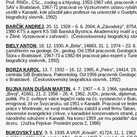
Prof. RNDr., CSc., zoolog a ichtyolog. 1953-1967 věd. pracovník 
SAV v Bratislavě, 1967-71 pracoval ve Výzkumném ústavu rybářst
usídlil v Kanadě, kde působil jako profesor na univerzitě v Guel
biografický slovník, 1992)
BARČÍK ANDREJ
, 20. 11. 1928 – 6. 6. 2004, A „Závodský“, 8754,
1980 KTS a agent KS StB Banská Bystrica. Akademický malíř a gra
v Žilině. Vystavoval v zahraničí. (Československý biografický slo
BIELY ANTON
, 18. 12. 1930, A „Béla“, 14883, 31. 1. 1974 – 23. 8
zaměřením na geologii. Dr., geolog. Od 1954 pracovník Geologic
Štúra v Bratislavě. 1967-73 a 1982-84 pracoval jako expert v Tu
biografický sloévník, 1992)
BORZA KAROL
, 13. 7. 1932 – 16. 12. 1985, A „Petro“, 14414, 19
centrála StB Bratislava. Paleontolog. Od 1956 pracovník Geolog
v Bratislavě. (Československý biografická slovník, 1992)
BUJNA IVAN DUŠAN MARTIN
, 4. 7. 1907 – 4. 3. 1966, spolup
„Bivoj“, 41661, 21. 2. 1958 – 26. 4. 1962. JUDr., právník, diplomat
politik. Po 2. světové válce legační rada na čs. vyslanectví v Buk
emigroval, žil ve Švýcarsku, od 1951 v Kanadě. Pracoval ve fede
práce v Montreale, se svojí manželkou založil a vedl firmu Tatran,
slovenské evangelické církve, v kanadské konzervativní straně, 
národního sdružení v Kanadě. Na konci 1959 „se mu podařilo“ do
dceru. (Jožka Pejskar: Poslední pocta 2, 1986)
BUKOVSKÝ LEV
, 9. 9. 1939, A VKR „Kriváň“, 41724, 11. 1. 1962 