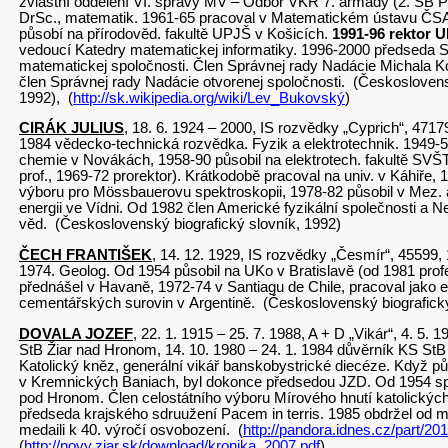
zvláštní oddělení VI. správy MV – Odbor VKR 7. armády (2. SB P
DrSc., matematik. 1961-65 pracoval v Matematickém ústavu ČSA
působí na přírodověd. fakultě UPJŠ v Košicích.
1991-96 rektor 
vedoucí Katedry matematickej informatiky. 1996-2000 předseda 
matematickej spoločnosti. Člen Správnej rady Nadácie Michala K
člen Správnej rady Nadácie otvorenej spoločnosti. (Českoslovens
1992), (
http://sk.wikipedia.org/wiki/Lev_Bukovský
)
CIRÁK JULIUS
, 18. 6. 1924 – 2000, IS rozvědky „Cyprich“, 47179
1984 vědecko-technická rozvědka. Fyzik a elektrotechnik. 1949-
chemie v Novákách, 1958-90 působil na elektrotech. fakultě SVŠT
prof., 1969-72 prorektor). Krátkodobě pracoval na univ. v Káhiře
výboru pro Mössbauerovu spektroskopii, 1978-82 působil v Mez.
energii ve Vídni. Od 1982 člen Americké fyzikální společnosti a
věd. (Československý biografický slovník, 1992)
ČECH FRANTIŠEK
, 14. 12. 1929, IS rozvědky „Česmír“, 45599, 1
1974. Geolog. Od 1954 působil na UKo v Bratislavě (od 1981 prof
přednášel v Havaně, 1972-74 v Santiagu de Chile, pracoval jako 
cementářských surovin v Argentině. (Československý biografický
DOVALA JOZEF
, 22. 1. 1915 – 25. 7. 1988, A + D „Vikár“, 4. 5. 
StB Žiar nad Hronom, 14. 10. 1980 – 24. 1. 1984 důvěrník KS StB
Katolický kněz, generální vikář banskobystrické diecéze. Když pů
v Kremnických Baniach, byl dokonce předsedou JZD. Od 1954 spr
pod Hronom. Člen celostátního výboru Mírového hnutí katolickýc
předseda krajského sdruužení Pacem in terris. 1985 obdržel od mi
medaili k 40. výročí osvobození. (
http://pandora.idnes.cz/part/20
(
http://novy.ziar.sk/download/kronika_2007.pdf
)