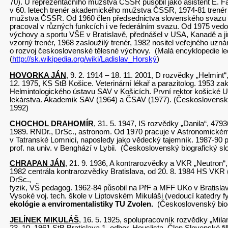
70). U reprezentačního mužstva ČSSR působil jako asistent E. 
v 60. letech trenér akademického mužstva ČSSR, 1974-81 trenér
mužstva ČSSR. Od 1960 člen předsednictva slovenského svazu l
pracoval v různých funkcích i ve federálním svazu. Od 1975 vedo
výchovy a sportu VŠE v Bratislavě, přednášel v USA, Kanadě a 
vzorný trenér, 1968 zasloužilý trenér, 1982 nositel veřejného uzná
o rozvoj československé tělesné výchovy. (Malá encyklopedie le
(
http://sk.wikipedia.org/wiki/Ladislav_Horský
)
HOVORKA JÁN
, 9. 2. 1914 – 18. 11. 2001, D rozvědky „Helmint“,
12. 1975, KS StB Košice. Veterinární lékař a parazitolog. 1953 zakl
Helmintologického ústavu SAV v Košicích. První rektor košické U
lekárstva. Akademik SAV (1964) a ČSAV (1977). (Československý 
1992)
CHOCHOL DRAHOMÍR
, 31. 5. 1947, IS rozvědky „Danila“, 47936
1989. RNDr., DrSc., astronom. Od 1970 pracuje v Astronomické
v Tatranské Lomnici, naposledy jako vědecký tajemník. 1987-90 pů
prof. na univ. v Benghází v Lybii. (Československý biografický sl
CHRAPAN JÁN
, 21. 9. 1936, A kontrarozvědky a VKR „Neutron“,
1982 centrála kontrarozvědky Bratislava, od 20. 8. 1984 HS VKR 
DrSc.,
fyzik, VŠ pedagog. 1962-84 působil na PřF a MFF UKo v Bratislav
Vysoké voj. tech. škole v Liptovském Mikuláši (vedoucí katedry f
ekológie a enviromentalistiky TU Zvolen.
(Československý biog
JELÍNEK MIKULÁŠ
, 16. 5. 1925, spolupracovník rozvědky „Milan
23. 10. 1961 StB Bratislava 1. odbor. Houslista. Člen Slovenské fi