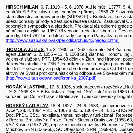
HIRSCH MILAN
, 6. 7. 1919 – 5. 6. 1978, A „Helmút“, 13777, 9. 4.
centrála StB Bratislava. Ing., ochránce přírody - 1966-78 Sloven
starostlivosti a ochrany prírody (SÚPSOP) v Bratislavě, kde zast
úseku ochrany přírody a zástupce ředitele ústavu. Zastupoval 
odborných sympoziích a sjezdech. Překládal též odborné práce z r
němčiny a angličtiny. 1957-78 vedoucí redaktor sborníku Česko
prírody, 1970-78 člen redakční rady časopisu Pamiatky a príroda
(
http://www.sazp.sk/slovak/periodika/chus/42/page28.html
)
HOMOLA JÚLIUS
, 15. 3. 1930, od 1962 informátor StB Žiar na
agent „Elena“, 3. 2. 1955 – 13. 4. 1968 StB Žiar nad Hronom. Ing.
vojenská služba v PTP. 1954-63 dělník v Žiaru nad Hronom, poto
dálkového studia je v ZSNP technikem a výzkumným pracovníke
do 1971 – sesazený za podporu obrodného procesu). Od 1971 děl
aktivní ve Svazu protikomunistického odboje a ve Slovenském mis
(
http://novy.ziar.sk/download/kronika_2007.pdf
)
HORÁK VLASTIMIL
, 17. 6. 1926, spolupracovník rozvědky „Hud
– 9. 3. 1968 KS StB Bratislava. Dirigent. 1951 založil a do 1986 ří
sdružení při Čs. rozhlase v Bratislavě. (Československý biografi
HORSKÝ LADISLAV
, 18. 9. 1927 – 24. 9. 1983, spolupracovník
„Ocel“, 28. 8. 1964 – 31. 5. 1967 a 30. 5. 1968 – 14. 4. 1973 KS M
Doc. PhDr., CSc., hokejista, trenér, hokejový funkcionář. Reprezen
v Breznu, Bratislavě a Praze. Trenér Slovanu Bratislava (1958-63
VSŽ Košice (1972-76), reprezentačního mužstva Rumunska (196
Mnichov, SRN (1965-66), SC Oberstdorf, SRN (1968-69), Düssel