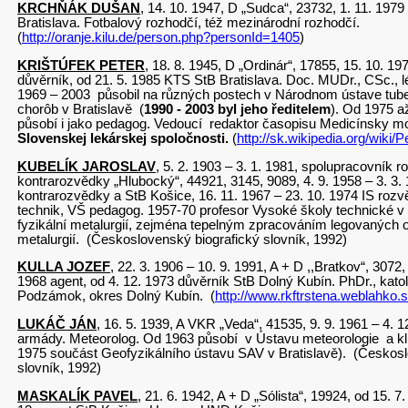
KRCHŇÁK DUŠAN
, 14. 10. 1947, D „Sudca“, 23732, 1. 11. 1979
Bratislava. Fotbalový rozhodčí, též mezinárodní rozhodčí.
(
http://oranje.kilu.de/person.php?personId=1405
)
KRIŠTÚFEK PETER
, 18. 8. 1945, D „Ordinár“, 17855, 15. 10. 19
důvěrník, od 21. 5. 1985 KTS StB Bratislava. Doc. MUDr., CSc., l
1969 – 2003 působil na různých postech v Národnom ústave tube
chorôb v Bratislavě (
1990 - 2003 byl jeho ředitelem
). Od 1975 a
působí i jako pedagog. Vedoucí redaktor časopisu Medicínsky mo
Slovenskej lekárskej spoločnosti.
(
http://sk.wikipedia.org/wiki/
KUBELÍK JAROSLAV
, 5. 2. 1903 – 3. 1. 1981, spolupracovník r
kontrarozvědky „Hlubocký“, 44921, 3145, 9089, 4. 9. 1958 – 3. 3. 
kontrarozvědky a StB Košice, 16. 11. 1967 – 23. 10. 1974 IS rozvěd
technik, VŠ pedagog. 1957-70 profesor Vysoké školy technické v
fyzikální metalurgií, zejména tepelným zpracováním legovaných 
metalurgií. (Československý biografický slovník, 1992)
KULLA JOZEF
, 22. 3. 1906 – 10. 9. 1991, A + D ,,Bratkov“, 3072,
1968 agent, od 4. 12. 1973 důvěrník StB Dolný Kubín. PhDr., kato
Podzámok, okres Dolný Kubín. (
http://www.rkftrstena.weblahko.
LUKÁČ JÁN
, 16. 5. 1939, A VKR „Veda“, 41535, 9. 9. 1961 – 4. 
armády. Meteorolog. Od 1963 působí v Ústavu meteorologie a kl
1975 součást Geofyzikálního ústavu SAV v Bratislavě). (Českosl
slovník, 1992)
MASKALÍK PAVEL
, 21. 6. 1942, A + D „Sólista“, 19924, od 15. 7