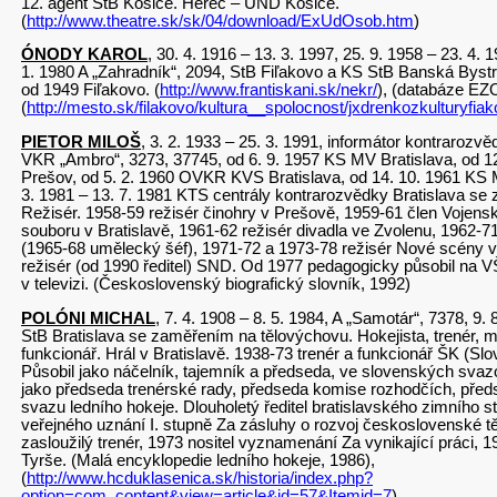
12. agent StB Košice. Herec – UND Košice.
(
http://www.theatre.sk/sk/04/download/ExUdOsob.htm
)
ÓNODY KAROL
, 30. 4. 1916 – 13. 3. 1997, 25. 9. 1958 – 23. 4. 
1. 1980 A „Zahradník“, 2094, StB Fiľakovo a KS StB Banská Bystr
od 1949 Fiľakovo. (
http://www.frantiskani.sk/nekr/
), (databáze EZ
(
http://mesto.sk/filakovo/kultura__spolocnost/jxdrenkozkulturyfia
PIETOR MILOŠ
, 3. 2. 1933 – 25. 3. 1991, informátor kontrarozv
VKR „Ambro“, 3273, 37745, od 6. 9. 1957 KS MV Bratislava, od 
Prešov, od 5. 2. 1960 OVKR KVS Bratislava, od 14. 10. 1961 KS 
3. 1981 – 13. 7. 1981 KTS centrály kontrarozvědky Bratislava s
Režisér. 1958-59 režisér činohry v Prešově, 1959-61 člen Vojen
souboru v Bratislavě, 1961-62 režisér divadla ve Zvolenu, 1962-7
(1965-68 umělecký šéf), 1971-72 a 1973-78 režisér Nové scény v 
režisér (od 1990 ředitel) SND. Od 1977 pedagogicky působil na 
v televizi. (Československý biografický slovník, 1992)
POLÓNI MICHAL
, 7. 4. 1908 – 8. 5. 1984, A „Samotár“, 7378, 9.
StB Bratislava se zaměřením na tělovýchovu. Hokejista, trenér, m
funkcionář. Hrál v Bratislavě. 1938-73 trenér a funkcionář ŠK (Slo
Působil jako náčelník, tajemník a předseda, ve slovenských sva
jako předseda trenérské rady, předseda komise rozhodčích, pře
svazu ledního hokeje. Dlouholetý ředitel bratislavského zimního st
veřejného uznání I. stupně Za zásluhy o rozvoj československé t
zasloužilý trenér, 1973 nositel vyznamenání Za vynikající práci, 1
Tyrše. (Malá encyklopedie ledního hokeje, 1986),
(
http://www.hcduklasenica.sk/historia/index.php?
option=com_content&view=article&id=57&Itemid=7
)