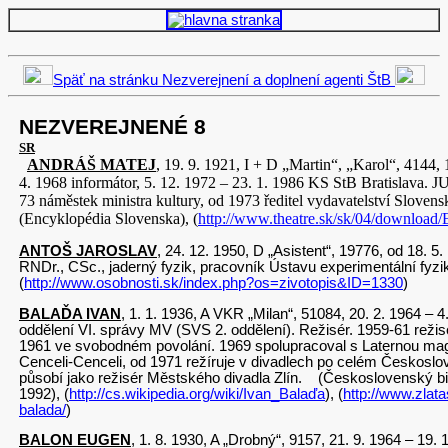
Späť na stránku Nezverejnení a doplnení agenti ŠtB
NEZVEREJNENÉ 8
SR
ANDRÁŠ MATEJ
, 19. 9. 1921, I + D „Martin“, „Karol“, 4144, 
4. 1968 informátor, 5. 12. 1972 – 23. 1. 1986 KS StB Bratislava. JU
73 náměstek ministra kultury, od 1973 ředitel vydavatelství Slovens
(Encyklopédia Slovenska), (
http://www.theatre.sk/sk/04/downloa
ANTOŠ JAROSLAV
, 24. 12. 1950, D „Asistent“, 19776, od 18. 5
RNDr., CSc., jaderný fyzik, pracovník Ústavu experimentální fyzi
(
http://www.osobnosti.sk/index.php?os=zivotopis&ID=1330
)
BALAĎA IVAN
, 1. 1. 1936, A VKR „Milan“, 51084, 20. 2. 1964 – 4.
oddělení VI. správy MV (SVS 2. oddělení). Režisér. 1959-61 režis
1961 ve svobodném povolání. 1969 spolupracoval s Laternou ma
Cenceli-Cenceli, od 1971 režíruje v divadlech po celém Českosl
působí jako režisér Městského divadla Zlín. (Československý bio
1992), (
http://cs.wikipedia.org/wiki/Ivan_Balaďa
), (
http://www.zlata
balada/
)
BALON EUGEN
, 1. 8. 1930, A „Drobný“, 9157, 21. 9. 1964 – 19. 