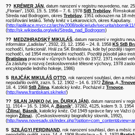
??
KRÉMER JÁN
, datum narození v registru neuvedeno, nar. 25
„Florian“, 1500, 19. 5. 1956 – 7. 6. 1978
StB Trebišov
. Římskokat
Streda nad Bodrogom, okres
Trebišov
. 1951 odsouzen na 18 měs
rozšiřování letáků. Tehdy kněz v Lekarovicích, okres Kapušany.
(
http://aplikace.mvcr.cz/archiv2008/policie/udv/securita/sbornik11
(
http://sk.wikipedia.org/wiki/Streda_nad_Bodrogom
)
??
MEDZIHRADSKÝ MIKULÁŠ
, datum narození v registru neuv
informátor „Ladislav“, 2932, 23. 12. 1956 – 24. 8. 1958
KS StB Bra
rozhodčí, funkcionář. Hrál za ŠK Bratislava, kde byl později i ta
rozhodčí, od 1954 mezinárodní rozhodčí. Později působil jako inst
Bratislava
pracoval v různých funkcích do 1972. 1971 nositel veř
Za zásluhy o rozvoj československé tělesné výchovy, 1978 zaslou
encyklopedie ledního hokeje, 1986)
S
RAJČÁK MIKULÁŠ OTTO
, rok narození souhlasí, den a mě
nepodařilo ověřit, zazn. 5. 12. 1902 – 14. 6. 1972
Žilina
, A „
Trnov
18. 4. 1968
StB Žilina
. Katolický kněz. Pocházel z
Trnovce
.
(
http://www.frantiskani.sk/nekr/
)
??
SILAN JANKO (vl. jm. ĎURKA JÁN)
, datum narození v regi
11. 1914 – 16. 5. 1984, A „
Básník
“, 37282, 4125, kolem 9. 3. 1954
(
Žilina
).
Básník
, katolický kněz. Od 1949 správce fary ve Važci (
region
Žilina
). (Československý biografický slovník, 1992),
(
http://www.novesady.sk/index.php?option=com_content&view=ar
S
SZILÁGYI FERDINAND
, rok narození souhlasí, den a měsíc
nepodařilo ověřit, zazn. 14. 4. 1908 Bratislava – 5. 1. 1970
Bratisl