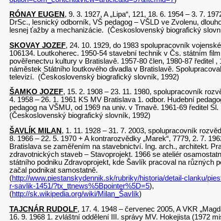
RÓNAY EUGEN
, 9. 3. 1927, A „Lipa“, 121, 18. 6. 1954 – 3. 7. 197
DrSc., lesnický odborník, VŠ pedagog – VŠLD ve Zvolenu, dlouho
lesnej ťažby a mechanizácie. (Československý biografický slovn
SKOVAY JOZEF
, 24. 10. 1929, do 1983 spolupracovník vojensk
106134. Loutkoherec. 1950-54 stavební technik v Čs. státním film
pověřenectvu kultury v Bratislavě. 1957-80 člen, 1980-87 ředitel
náměstek Státního loutkového divadla v Bratislavě. Spolupracova
televizí. (Československý biografický slovník, 1992)
ŠAMKO JOZEF
, 15. 2. 1908 – 23. 11. 1980, spolupracovník rozv
4. 1958 – 26. 1. 1961 KS MV Bratislava 1. odbor. Hudební pedagog
pedagog na VŠMU, od 1969 na univ. v Trnavě. 1961-69 ředitel Sl. 
(Československý biografický slovník, 1992)
ŠAVLÍK MILAN
, 1. 11. 1928 – 31. 7. 2003, spolupracovník rozvě
8. 1966 – 22. 5. 1970 + A kontrarozvědky „Marek“, 7779, 2. 7. 19
Bratislava se zaměřením na stavebnictví. Ing. arch., architekt. Pra
zdravotnických staveb – Stavoprojekt. 1966 se ateliér osamostatn
státního podniku Zdravoprojekt, kde Šavlík pracoval na různých 
začal podnikat samostatně.
(
http://www.piestanskydennik.sk/rubriky/historia/detail-clanku/piest
r-savlik-1451/?tx_ttnews%5Bpointer%5D=5
),
(
http://sk.wikipedia.org/wiki/Milan_Šavlík
)
TAJCNÁR RUDOLF
, 17. 4. 1948 – červenec 2005, A VKR „Magda
16. 9. 1968 1. zvláštní oddělení III. správy MV. Hokejista (1972 mi