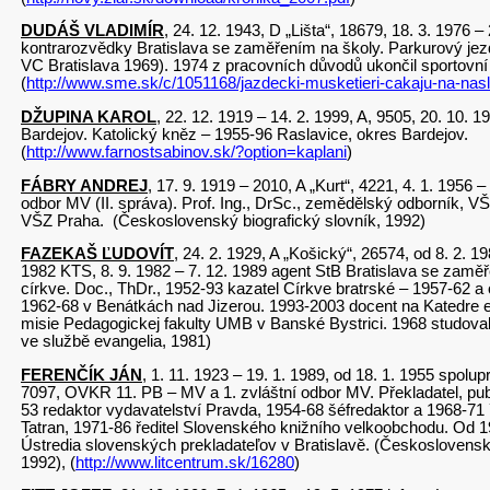
DUDÁŠ VLADIMÍR
, 24. 12. 1943, D „Lišta“, 18679, 18. 3. 1976 –
kontrarozvědky Bratislava se zaměřením na školy. Parkurový jezd
VC Bratislava 1969). 1974 z pracovních důvodů ukončil sportovní 
(
http://www.sme.sk/c/1051168/jazdecki-musketieri-cakaju-na-nas
DŽUPINA KAROL
, 22. 12. 1919 – 14. 2. 1999, A, 9505, 20. 10. 1
Bardejov. Katolický kněz – 1955-96 Raslavice, okres Bardejov.
(
http://www.farnostsabinov.sk/?option=kaplani
)
FÁBRY ANDREJ
, 17. 9. 1919 – 2010, A „Kurt“, 4221, 4. 1. 1956 –
odbor MV (II. správa). Prof. Ing., DrSc., zemědělský odborník, 
VŠZ Praha. (Československý biografický slovník, 1992)
FAZEKAŠ ĽUDOVÍT
, 24. 2. 1929, A „Košický“, 26574, od 8. 2. 1
1982 KTS, 8. 9. 1982 – 7. 12. 1989 agent StB Bratislava se zamě
církve. Doc., ThDr., 1952-93 kazatel Církve bratrské – 1957-62 a 
1962-68 v Benátkách nad Jizerou. 1993-2003 docent na Katedre eva
misie Pedagogickej fakulty UMB v Banské Bystrici. 1968 studoval
ve službě evangelia, 1981)
FERENČÍK JÁN
, 1. 11. 1923 – 19. 1. 1989, od 18. 1. 1955 spolu
7097, OVKR 11. PB – MV a 1. zvláštní odbor MV. Překladatel, publ
53 redaktor vydavatelství Pravda, 1954-68 šéfredaktor a 1968-71 ř
Tatran, 1971-86 ředitel Slovenského knižního velkoobchodu. Od 
Ústredia slovenských prekladateľov v Bratislavě. (Československý
1992), (
http://www.litcentrum.sk/16280
)