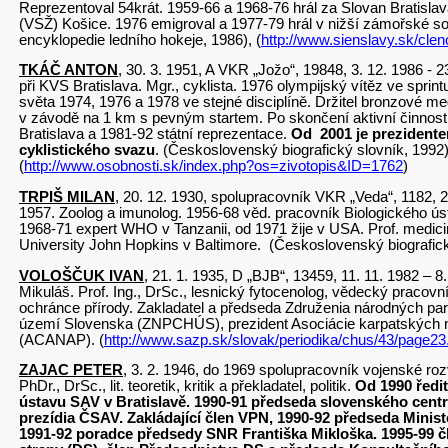
Reprezentoval 54krát. 1959-66 a 1968-76 hrál za Slovan Bratisla
(VSŽ) Košice. 1976 emigroval a 1977-79 hrál v nižší zámořské so
encyklopedie ledního hokeje, 1986), (
http://www.sienslavy.sk/cleno
TKÁČ ANTON
, 30. 3. 1951, A VKR „Jožo“, 19848, 3. 12. 1986 - 
při KVS Bratislava. Mgr., cyklista. 1976 olympijský vítěz ve sprint
světa 1974, 1976 a 1978 ve stejné disciplíně. Držitel bronzové m
v závodě na 1 km s pevným startem. Po skončení aktivní činnosti
Bratislava a 1981-92 státní reprezentace.
Od 2001 je prezident
cyklistického svazu
. (Československý biografický slovník, 1992)
(
http://www.osobnosti.sk/index.php?os=zivotopis&ID=1762
)
TRPIŠ MILAN
, 20. 12. 1930, spolupracovník VKR „Veda“, 1182, 22
1957. Zoolog a imunolog. 1956-68 věd. pracovník Biologického ús
1968-71 expert WHO v Tanzanii, od 1971 žije v USA. Prof. medici
University John Hopkins v Baltimore. (Československý biografick
VOLOŠČUK IVAN
, 21. 1. 1935, D „BJB“, 13459, 11. 11. 1982 – 8
Mikuláš. Prof. Ing., DrSc., lesnický fytocenolog, vědecký pracovní
ochránce přírody. Zakladatel a předseda Združenia národných pa
území Slovenska (ZNPCHÚS), prezident Asociácie karpatských 
(ACANAP). (
http://www.sazp.sk/slovak/periodika/chus/43/page23
ZAJAC PETER
, 3. 2. 1946, do 1969 spolupracovník vojenské ro
PhDr., DrSc., lit. teoretik, kritik a překladatel, politik.
Od 1990 ředit
ústavu SAV v Bratislavě. 1990-91 předseda slovenského centra
prezídia ČSAV. Zakládající člen VPN, 1990-92 předseda Minis
1991-92 poradce předsedy SNR Františka Mikloška. 1995-99 