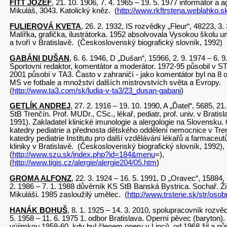
FITT JOZEF
, 21. 10. 1906, 7. 4. 1965 – 19. 5. 1977 informátor a 
Mikuláš, 3043. Katolický kněz. (
http://www.rkftrstena.weblahko.s
FULIEROVÁ KVETA
, 26. 2. 1932, IS rozvědky „Fleur“, 48223, 3.
Malířka, grafička, ilustrátorka. 1952 absolvovala Vysokou školu u
a tvoří v Bratislavě. (Československý biografický slovník, 1992)
GABÁNI DUŠAN
, 6. 6. 1946, D „Dušan“, 15966, 2. 9. 1974 – 6. 9
Sportovní redaktor, komentátor a moderátor. 1972-95 působil v S
2001 působí v TA3. Často v zahraničí - jako komentátor byl na 8 
MS ve fotbale a množství dalších mistrovstvích svě
(
http://www.ta3.com/sk/ludia-v-ta3/23_dusan-gabani
)
GETLÍK ANDREJ
, 27. 2. 1916 – 19. 10. 1990, A „Ďatel“, 5685, 21
StB Trenčín. Prof. MUDr., CSc., lékař, pediatr, prof. univ. v Brati
1991). Zakladatel klinické imunologie a alergologie na Slovensku
katedry pediatrie a přednosta dětského oddělení nemocnice v Tre
katedry pediatrie Institutu pro další vzdělávání lékařů a farmaceu
kliniky v Bratislavě. (Československý biografický slovník, 1992),
(
http://www.szu.sk/index.php?id=184&menu
=),
(
http://www.tigis.cz/alergie/alergie204/05.htm
)
GROMA ALFONZ
, 22. 3. 1924 – 16. 5. 1991, D „Oravec“, 15884,
2. 1986 – 7. 1. 1988 důvěrník KS StB Banská Bystrica. Sochař. Ž
Mikuláši. 1985 zasloužilý umělec. (
http://www.trstene.sk/str/osob
HANÁK BOHUŠ
, 8. 1. 1925 – 14. 3. 2010, spolupracovník rozvě
5. 1958 – 11. 6. 1975 1. odbor Bratislava. Operní pěvec (baryton)
výjimkou 1958-60, kdy byl členem opery v Linci), od 1968 žil a půso