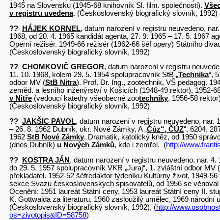
1945 na Slovensku (1945-68 knihovník Sl. film. společnosti).
Všec
v registru uvedena
. (Československý biografický slovník, 1992)
??
HÁJEK KORNEL
, datum narození v registru neuvedeno, nar. 
1968, od 20. 4. 1965 kandidát agenta, 27. 9. 1965 – 17. 5. 1967 a
Operní režisér. 1949-66 režisér (1962-66 šéf opery) Státního diva
(Československý biografický slovník, 1992)
??
CHOMKOVIČ GREGOR
, datum narození v registru neuveden
11. 10. 1968, kolem 29. 5. 1954 spolupracovník StB „
Technika
“, 
odbor MV (
StB Nitra
). Prof. Dr. Ing., zootechnik, VŠ pedagog. 1
zeměd. a lesního inženýrství v Košicích (1948-49 rektor), 1952
v Nitře
(vedoucí katedry všeobecné zoo
techniky
, 1956-58 rekto
(Československý biografický slovník, 1992)
??
JAKŠIC PAVOL
, datum narození v registru neuvedeno, nar.
– 26. 8. 1962 Dubník, okr. Nové Zámky, A „
Čúz“, ČÚZ
“, 6204, 28
1962
StB Nové Zámky
. Dramatik, katolický kněz, od 1950 správ
(dnes Dubník)
u Nových Zámků
, kde i zemřel. (
http://www.franti
??
KOSTRA JÁN
, datum narození v registru neuvedeno, nar. 4. 
do 29. 5. 1957 spolupracovník VKR „Juraj“, 1. zvláštní odbor MV (
překladatel. 1952-52 šéfredaktor týdeníku Kultúrny život, 1949-5
sekce
Svazu československých spisovatelů, od 1956 se věnoval vý
Ocenění: 1951 laureát Státní ceny, 1953 laureát Státní ceny II. st
K. Gottwalda za literaturu, 1960 zasloužilý umělec, 1969 národní
(Československý biografický slovník, 1992), (
http://www.osobnost
os=zivotopis&ID=58758
)