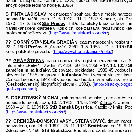
uznání I. stupně Za zásluhy o rozvoj československé tělesné vý
encyklopedie ledního hokeje, 1986)
S
FINTA LADISLAV
, rok narození souhlasí, den a měsíc naroz
nepodařilo ověřit, zazn. 21. 6. 1913 – 11. 1. 1987 Kendice, okr.
Pr
1973 – 17. 2. 1983
StB Prešov
. ThDr., katolický kněz, církevní hi
františkánském klášteře v Košicích, kde zastával řadu funkcí: kat
profesor náboženství. (
http://www.frantiskani.sk/nekr/
)
??
GORNÝ STANISLAV GRACIÁN
, datum narození v registru
23. 7. 1980
Prešov
, A „Aranžér“, 3991, 3. 5. 1953 – 21. 4. 1970
St
kněz polského původu. (
http://www.frantiskani.sk/nekr/
)
??
GRÁF ŠTEFAN
, datum narození v registru neuvedeno, nar. 9.
informátor „Peter“, „Vladimír“, 4326, 30. 10. 1958 – 12. 10. 1959
S
zaměřením na luďáky
. Spisovatel, překladatel. 1938-45 vedoucí 
slovenské, 1945 emigroval s
luďáckou
částí vedení Matice slove
Československa, 1948-68 vedoucí nakladatelství Spolku sv. Voj
(Československý biografický slovník, 1992), (
http://pisacky.blog
graf-zapas.html
)
S
GREJTOVSKÝ MICHAL
, rok narození souhlasí, den a měsíc
nepodařilo ověřit, zazn, 10. 2. 1912 – 14. 6. 1984
Žilina
, A „Jaromí
1960 – 14. 6. 1984
KS StB Banská Bystrica
. Katolický kněz. Po
(
http://www.frantiskani.sk/nekr/
)
??
GRENDŽA-DONSKYJ VASYL STEFANOVYČ
, datum naroze
neuvedeno, nar. 24. 4. 1897 – 25. 11. 1974
Bratislava
, od 19. 9. 
„Stepanovič“, 496,
StB Bratislava
. Básník a prozaik ukrajinské ná