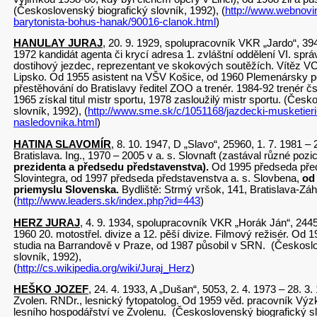
(Československý biografický slovník, 1992), (
http://www.webnovi
barytonista-bohus-hanak/90016-clanok.html
)
HANULAY JURAJ
, 20. 9. 1929, spolupracovník VKR „Jardo“, 394
1972 kandidát agenta či krycí adresa 1. zvláštní oddělení VI. spr
dostihový jezdec, reprezentant ve skokových soutěžích. Vítěz V
Lipsko. Od 1955 asistent na VŠV Košice, od 1960 Plemenársky p
přestěhování do Bratislavy ředitel ZOO a trenér. 1984-92 trenér 
1965 získal titul mistr sportu, 1978 zasloužilý mistr sportu. (Čes
slovník, 1992), (
http://www.sme.sk/c/1051168/jazdecki-musketieri
nasledovnika.html
)
HATINA SLAVOMÍR
, 8. 10. 1947, D „Slavo“, 25960, 1. 7. 1981 –
Bratislava. Ing., 1970 – 2005 v a. s. Slovnaft (zastával různé pozi
prezidenta a předsedu představenstva).
Od 1995 předseda před
Slovintegra, od 1997 předseda představenstva a. s. Slovbena,
od
priemyslu Slovenska.
Bydliště: Strmý vršok, 141, Bratislava-Zá
(
http://www.leaders.sk/index.php?id=443
)
HERZ JURAJ
, 4. 9. 1934, spolupracovník VKR „Horák Ján“, 24455
1960 20. motostřel. divize a 12. pěší divize. Filmový režisér. Od 
studia na Barrandově v Praze, od 1987 působil v SRN. (Českosl
slovník, 1992),
(
http://cs.wikipedia.org/wiki/Juraj_Herz
)
HEŠKO JOZEF
, 24. 4. 1933, A „Dušan“, 5053, 2. 4. 1973 – 28. 
Zvolen. RNDr., lesnický fytopatolog. Od 1959 věd. pracovník V
lesního hospodářství ve Zvolenu. (Československý biografický sl