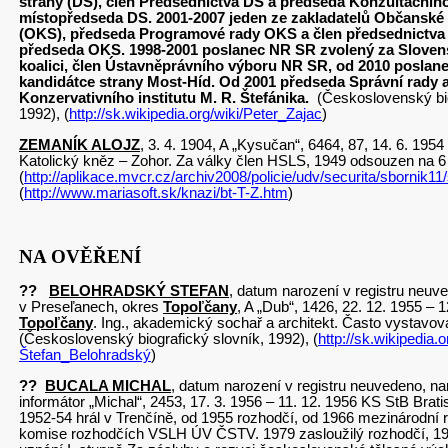
strany (DS), člen Předsednictva DS a předseda Konzultačníh
místopředseda DS. 2001-2007 jeden ze zakladatelů Občanské 
(OKS), předseda Programové rady OKS a člen předsednictva
předseda OKS. 1998-2001 poslanec NR SR zvolený za Slove
koalici, člen Ústavněprávního výboru NR SR, od 2010 poslan
kandidátce strany Most-Híd. Od 2001 předseda Správní rady 
Konzervativního institutu M. R. Štefánika.
(Československý bio
1992), (
http://sk.wikipedia.org/wiki/Peter_Zajac
)
ZEMANÍK ALOJZ
, 3. 4. 1904, A „Kysučan“, 6464, 87, 14. 6. 1954
Katolický kněz – Zohor. Za války člen HSLS, 1949 odsouzen na 6 
(
http://aplikace.mvcr.cz/archiv2008/policie/udv/securita/sbornik11
(
http://www.mariasoft.sk/knazi/bt-T-Z.htm
)
NA OVĚŘENÍ
??
BELOHRADSKÝ STEFAN
, datum narození v registru neuve
v Preseľanech, okres
Topoľčany
, A „Dub“, 1426, 22. 12. 1955 – 
Topoľčany
. Ing., akademický sochař a architekt. Často vystavova
(Československý biografický slovník, 1992), (
http://sk.wikipedia.o
Štefan_Belohradský
)
??
BUCALA MICHAL
, datum narození v registru neuvedeno, nar
informátor „Michal“, 2453, 17. 3. 1956 – 11. 12. 1956 KS StB Bratis
1952-54 hrál v Trenčíně, od 1955 rozhodčí, od 1966 mezinárodní 
komise rozhodčích VSLH ÚV ČSTV. 1979 zasloužilý rozhodčí, 198