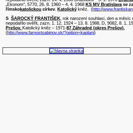
„Ekonom“, 5770, 26. 8. 1960 – 4. 4. 1968
KS MV Bratislava
se z
římsko
katolickou
církev
.
Katolický
kněz. (
http://www.frantiskan
S
ŠAROCKÝ FRANTIŠEK
, rok narození souhlasí, den a měsíc
nepodařilo ověřit, zazn. 1. 12. 1924 – 13. 8. 1988, D, 9082, 8. 1. 1
Prešov.
Katolický kněz – 1971-
87 Záhradné (okres Prešov).
(
http://www.farnostsabinov.sk/?option=kaplani
)