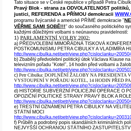
Tato situace se v České republice v případě Petra Ci
Pravý Blok - strana za ODVOLATELNOST politiků
justici, REFERENDA a PŘÍMOU demokracii
WWW.C
NE
programu švýcarské a americké PŘÍMÉ demokracie "
VĚŘME SAMI SOBĚ!!!
" do současného politického sy
každými důležitými volbami s neúnavnou pravidelností:
1)
PARLAMENTNÍ VOLBY 2002:
a)
PŘEDVOLEBNÍ MIMOŘÁDNÁ TISKOVÁ KONFEREN
POSTKOMUNISMU PETRA CIBULKY A VLADIMÍRA HU
http://www.cibulka.net/petr/view.php?cisloclanku=2005
b)
Zbabělý předvolební politický útok Václava Klause na 
televizním pořadu "Kotel", 14 hodin před volbami a žalob
http://www.cibulka.net/petr/view.php?cisloclanku=2005
c)
Petr Cibulka: DOPLNĚNÍ ŽALOBY NA PRESIDENTA
VYSTOUPENÍ V POŘADU KOTEL, 14 HODIN PŘED P
http://www.cibulka.net/petr/view.php?cisloclanku=2005
d)
HISTORIE SUBVERZNÍ POLICEJNÍ OPERACE O PO
OPOZIČNÍ POLITICKÉ STRANY PRAVÝ BLOK A ROL
http://www.cibulka.net/petr/view.php?cisloclanku=2005
e)
TRESTNÍ OZNÁMENÍ PETRA CIBULKY NA VELITE
STÁTNÍ MOCI
http://www.cibulka.net/petr/view.php?cisloclanku=2003
f)
Průběh a podrobný popis skandálních kriminálníc
NEJVYŠŠÍ OCHRANOU STÁTNÍHO ZASTUPITELSTVÍ - prot