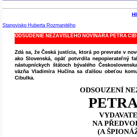
Hl
Stanovisko Huberta Rozmanitého
ODSÚDENIE NEZÁVISLÉHO NOVINÁRA PETRA CI
Zdá sa, že Česká justícia, ktorá po prevrate v n
ako Slovenská, opäť potvrdila nepopierateľný f
nástupníckych štátoch bývalého Československa
väzňa Vladimíra Hučína sa ďalšou obeťou komuni
Cibulka.
ODSOUZENÍ NE
PETRA
VYDAVATE
NA PŘEDVO
(A ŠPIONÁ