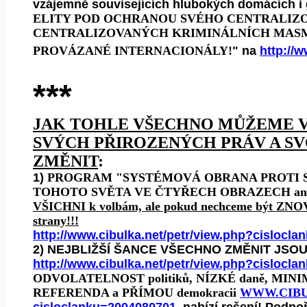
vzájemně souvisejících hlubokých domácích i 
ELITY POD OCHRANOU SVÉHO CENTRALIZ
CENTRALIZOVANÝCH KRIMINÁLNÍCH MASMÉ
PROVÁZANÉ INTERNACIONÁLY!
" na
http://
***
JAK TOHLE VŠECHNO MŮŽEME V
SVÝCH PŘIROZENÝCH PRÁV A S
ZMĚNIT
:
1)
PROGRAM "SYSTÉMOVÁ OBRANA PROTI
TOHOTO SVĚTA VE ČTYŘECH OBRAZECH ane
VŠICHNI k volbám, ale pokud nechceme být ZNOV
strany!!!
http://www.cibulka.net/petr/view.php?cislocl
2) NEJBLIŽŠÍ ŠANCE VŠECHNO ZMĚNIT JSO
http://www.cibulka.net/petr/view.php?cislocl
ODVOLATELNOST politiků, NÍZKÉ daně, MINIM
REFERENDA a PŘÍMOU demokracii
WWW.CIBU