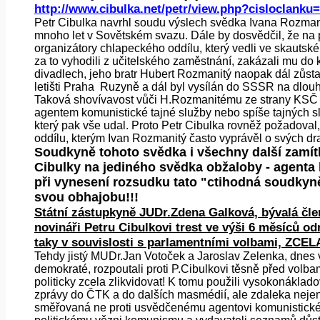
http://www.cibulka.net/petr/view.php?cisloclanku
Petr Cibulka navrhl soudu výslech svědka Ivana Rozmanit
mnoho let v Sovětském svazu. Dále by dosvědčil, že na p
organizátory chlapeckého oddílu, který vedli ve skauts
za to vyhodili z učitelského zaměstnání, zakázali mu do k
divadlech, jeho bratr Hubert Rozmanitý naopak dál zůst
letišti Praha Ruzyně a dál byl vysílán do SSSR na dlou
Taková shovívavost vůči H.Rozmanitému ze strany KSČ a j
agentem komunistické tajné služby nebo spíše tajných sl
který pak vše udal. Proto Petr Cibulka rovněž požadoval
oddílu, kterým Ivan Rozmanitý často vyprávěl o svých d
Soudkyně tohoto svědka i všechny další zamítla
Cibulky na jediného svědka obžaloby - agent
při vynesení rozsudku tato "ctihodná soudkyně
svou obhajobu!!!
Státní zástupkyně JUDr.Zdena Galková, bývalá čle
novináři Petru Cibulkovi trest ve výši 6 měsíců od
taky v souvislosti s parlamentními volbami, ZC
Tehdy jistý MUDr.Jan Votoček a Jaroslav Zelenka, dnes v
demokraté, rozpoutali proti P.Cibulkovi těsně před volba
politicky zcela zlikvidovat! K tomu použili vysokonáklado
zprávy do ČTK a do dalších masmédií, ale zdaleka neje
směřovaná ne proti usvědčenému agentovi komunistick