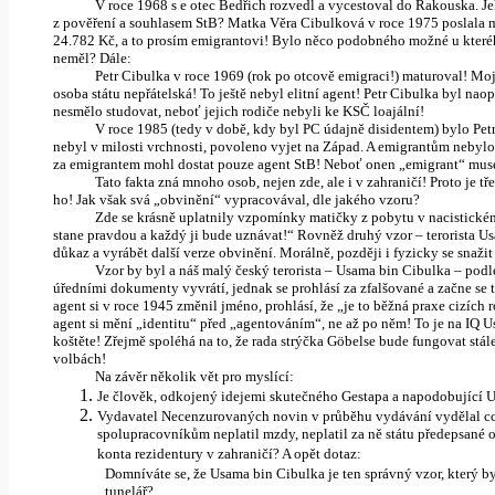
V roce 1968 s e otec Bedřich rozvedl a vycestoval do Rakouska. J
z pověření a souhlasem StB? Matka Věra Cibulková v roce 1975 poslala 
24.782 Kč, a to prosím emigrantovi! Bylo něco podobného možné u kteréh
neměl? Dále:
Petr Cibulka v roce 1969 (rok po otcově emigraci!) maturoval! Moje
osoba státu nepřátelská! To ještě nebyl elitní agent! Petr Cibulka byl na
nesmělo studovat, neboť jejich rodiče nebyli ke KSČ loajální!
V roce 1985 (tedy v době, kdy byl PC údajně disidentem) bylo Pe
nebyl v milosti vrchnosti, povoleno vyjet na Západ. A emigrantům nebylo d
za emigrantem mohl dostat pouze agent StB! Neboť onen „emigrant“ muse
Tato fakta zná mnoho osob, nejen zde, ale i v zahraničí! Proto je 
ho! Jak však svá „obvinění“ vypracovával, dle jakého vzoru?
Zde se krásně uplatnily vzpomínky matičky z pobytu v nacistické
stane pravdou a každý ji bude uznávat!“ Rovněž druhý vzor – terorista Us
důkaz a vyrábět další verze obvinění. Morálně, později i fyzicky se snažit
Vzor by byl a náš malý český terorista – Usama bin Cibulka – podl
úředními dokumenty vyvrátí, jednak se prohlásí za zfalšované a začne se
agent si v roce 1945 změnil jméno, prohlásí, že „je to běžná praxe cizích r
agent si mění „identitu“ před „agentováním“, ne až po něm! To je na IQ U
koštěte! Zřejmě spoléhá na to, že rada strýčka Göbelse bude fungovat stále
volbách!
Na závěr několik vět pro myslící:
Je člověk, odkojený idejemi skutečného Gestapa a napodobující 
Vydavatel Necenzurovaných novin v průběhu vydávání vydělal cca
spolupracovníkům neplatil mzdy, neplatil za ně státu předepsané
konta rezidentury v zahraničí? A opět dotaz:
Domníváte se, že Usama bin Cibulka je ten správný vzor, který b
tunelář?