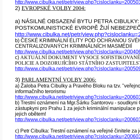
http://www.cibulka.net/petr/view.php?cisloclanku=2005
2)
EVROPSKÉ VOLBY 2004:
a) NÁSILNÉ OBSAZENÍ BYTU PETRA CIBULKY
POSTKOMUNISTICKÉ EVROPĚ ŽIJÍ NEBEZPE
http://www.cibulka.net/petr/view.php?cisloclank
b)
ČESKÉ KRIMINÁLNÍ ELITY POD OCHRANOU SVÉ
CENTRALIZOVANÝCH KRIMINÁLNÍCH MASMÉDIÍ
http://www.cibulka.net/petr/view.php?cisloclanku=2004
c)
AKTUÁLNÍ DOKUMENT VYSOCE SOFISTIKOVANÉ VL
POLICIE A DOZORUJÍCÍHO STÁTNÍHO ZASTUPITELS
http://www.cibulka.net/petr/view.php?cisloclanku=2005
3)
PARLAMENTNÍ VOLBY 2006:
a)
Žaloba Petra Cibulky a Pravého Bloku na tzv. "veřejnopr
informačního terorismu
http://www.cibulka.net/petr/view.php?cisloclanku=2006
b)
Trestní oznámení na Mgr.Šárku Šantorovu - soudkyni
zástupkyni pro Prahu 1 za jejich kriminální manipulace př
jejich obětem!
http://www.cibulka.net/petr/view.php?cisloclanku=2006
c)
Petr Cibulka: Trestní oznámení na veřejné činitele za 
http://www.cibulka.net/petr/view.php?cisloclanku=2006