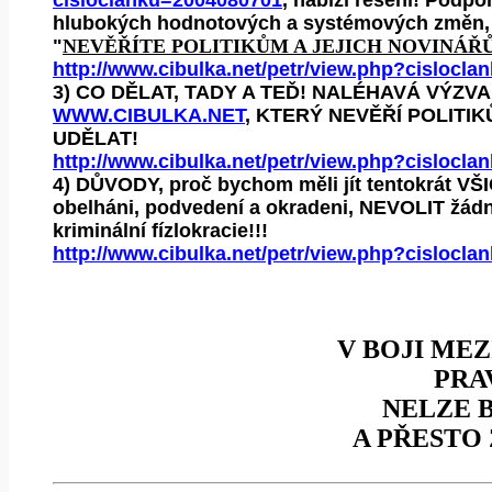
cisloclanku=2004080701
, nabízí rešení! Podpo
hlubokých hodnotových a systémových změn, 
"
NEVĚŘÍTE POLITIKŮM A JEJICH NOVINÁŘ
http://www.cibulka.net/petr/view.php?cislocl
3)
CO DĚLAT, TADY A TEĎ! NALÉHAVÁ VÝZV
WWW.CIBULKA.NET
, KTERÝ NEVĚŘÍ POLITI
UDĚLAT!
http://www.cibulka.net/petr/view.php?cislocl
4)
DŮVODY, proč bychom měli jít tentokrát V
obelháni, podvedení a okradeni, NEVOLIT žádn
kriminální fízlokracie!!!
http://www.cibulka.net/petr/view.php?cislocl
V BOJI MEZ
PRA
NELZE 
A PŘESTO 