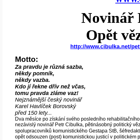
Novinář 
Opět vě
http://www.cibulka.net/p
Motto:
Za pravdu je různá sazba,
někdy pomník,
někdy vazba.
Kdo jí řekne dřív než včas,
tomu pravda zláme vaz!
Nejznámější český novinář
Karel Havlíček Borovský
před 150 lety...
Dva měsíce po získání svého posledního rehabilitačního
nezávislý novinář Petr Cibulka, pětinásobný politický v
spolupracovníků komunistického Gestapa StB, šéfr
opět odsouzen (post) komunistickou justicí v politickém 