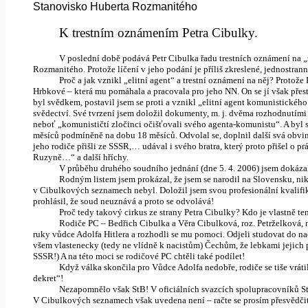
Stanovisko Huberta Rozmanitého
K trestním oznámením Petra Cibulky.
V poslední době podává Petr Cibulka řadu trestních oznámení na „z
Rozmanitého. Protože líčení v jeho podání je příliš zkreslené, jednostran
Proč a jak vznikl „elitní agent“ a trestní oznámení na něj? Proto
Hrbkové – která mu pomáhala a pracovala pro jeho NN. On se jí však pře
byl svědkem, postavil jsem se proti a vznikl „elitní agent komunistického
svědectví. Své tvrzení jsem doložil dokumenty, m. j. dvěma rozhodnutími
neboť „komunističtí zločinci očišťovali svého agenta‑komunistu“. A byl 
měsíců podmíněně na dobu 18 měsíců. Odvolal se, doplnil další svá obv
jeho rodiče přišli ze SSSR,… udával i svého bratra, který proto přišel o p
Ruzyně…“ a další hříchy.
V průběhu druhého soudního jednání (dne 5. 4. 2006) jsem dokázal
Rodným listem jsem prokázal, že jsem se narodil na Slovensku, ni
v Cibulkových seznamech nebyl. Doložil jsem svou profesionální kvalifikac
prohlásil, že soud neuznává a proto se odvolává!
Proč tedy takový cirkus ze strany Petra Cibulky? Kdo je vlastně t
Rodiče PC – Bedřich Cibulka a Věra Cibulková, roz. Petrželková, n
ruky vůdce Adolfa Hitlera a rozhodli se mu pomoci. Odjeli studovat do nac
všem vlastenecky (tedy ne vlídně k nacistům) Čechům, že lebkami jejich 
SSSR!) A na této moci se rodičové PC chtěli také podílet!
Když válka skončila pro Vůdce Adolfa nedobře, rodiče se tiše vráti
dekret“!
Nezapomnělo však StB! V oficiálních svazcích spolupracovníků S
V Cibulkových seznamech však uvedena není – račte se prosím přesvědčit