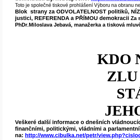
Toto je společné tiskové prohlášení Výboru na obranu n
Blok strany za ODVOLATELNOST politiků, NÍ
justici, REFERENDA a PŘÍMOU demokracii
Za 
PhDr.Miloslava Jebavá, manažerka a tisková mluv
KDO 
ZLU
ST
JEHO
Veškeré další informace o dnešních vládnoucíc
finančními, politickými, vládními a parlamentn
na:
http://www.cibulka.net/petr/view.php?cis