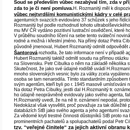
Soud se především vůbec nezabýval tím, zda v příp
zda to je či není pomluva.
H. Rozmanitý měl k dispoz
vůbec nejtvrdšími komunistickými kádry v celé praž
agenturních svazcích evidováno 37 schůzek s jeho řídící
Rozmanitý byl podle rozhodnutí tohoto ultrabolševického
mu MV ČR vydáno pozitivní lustrační osvědčení, které 
V průběhu soudního líčení na sebe tento sváteční novinář
rodné a možná i křestní jméno. Na přímý dotaz Petra Cib
původně jmenoval, Hubert Rozmanitý odmítl odpovědět a
Šantorová
rozhodla, že tato informace není v případě ag
Hubert Rozmanitý taktéž odmítl soudu na přímou otázku P
na Slovensku. Petr Cibulka o něm na základě několika svě
Skutečnost, že jako své údajné rodiště uvádí H.Rozmani
mnoho slovenských vesnic bylo za války zcela vypáleno, 
osoba se tam nenarodila. Tímto standardním způsobem 
svým agentům, kteří byli po r. 1945 masově umísťováni 
Na dotaz Petra Cibulky, jestli dal H.Rozmanitý tr. oznám
ho údajně neoprávněně evidovaly jako svého agenta, falš
H.Rozmanitý uvedl, že na ně tr. oznámení nepodal, proto
Nedokázal však vysvětlit, proč považuje za tak důležité 
databázích StB jako svého agenta a jeho agenturní svaz
Za vědomé krytí trestné činnosti důstojníků StB proto 
prominentních pachatelů a spolupachatelů podal Petr Ci
tzv. "veřejné činitele" za jejich aktivní obran