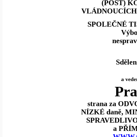
(POST) 
VLÁDNOUCÍCH 
SPOLEČNÉ T
Výbo
nesprav
Sdělen
a vede
Pra
strana za ODV
NÍZKÉ daně, MI
SPRAVEDLIVOU
a PŘÍM
WWW.