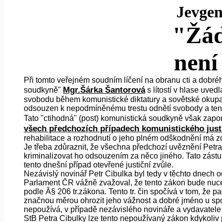
Jevgen
"Žád
není
Při tomto veřejném soudním líčení na obranu cti a dob
Mgr.Šárka Šantorová
soudkyně"
s lítostí v hlase uved
svobodu během komunistické diktatury a sovětské okupace)
odsouzen k nepodmíněnému trestu odnětí svobody a tento
Tato "ctihodná" (post) komunistická soudkyně však zapomn
všech předchozích případech komunistického justič
rehabilitace a rozhodnutí o jeho plném odškodnění má zc
Je třeba zdůraznit, že všechna předchozí uvěznění Petr
kriminalizovat ho odsouzením za něco jiného. Tato zástu
tento dnešní případ otevřené justiční zvůle.
Nezávislý novinář Petr Cibulka byl tedy v těchto dnech
Parlament ČR vážně zvažoval, že tento zákon bude nucen
podle Â§ 206 tr.zákona. Tento tr. čin spočívá v tom, že p
značnou měrou ohrozit jeho vážnost a dobré jméno u spo
nepoužívá, v případě nezávislého novináře a vydavatel
StB Petra Cibulky lze tento nepoužívaný zákon kdykoliv p