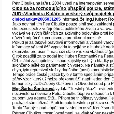
Petr Cibulka na jaře r. 2004 uvedl na internetovém serv
Cibulka za rozhodujícího přispění policie, stá
JUDr.Vladimíra Koláře o veškerý svůj majetek p
cisloclanku=2005031205
ing.Hubert Ro
informaci, že
Jako novinář tím Petr Cibulka pouze plnil svou základní
skutečnostech z veřejného a politického života a varovat
vydává ve svých článcích za aktivního bojovníka proti k
důvěrů odpůrců komunismu a proniknout mezi ně.
Pokud je za takové pravdivé informování a včasné varová
informace vězení â€“ vypovídá to nejlépe o hluboké nede
okamžiku přerušení - nachází stále v rukou vládnoucí (pos
O rok později za to podal Ing.Hubert Rozmanitý na Petra C
ČR, státní zastupitelství i soud zajistily rychlý a hladký 
skončeno ještě do parlamentních voleb. Na námitky a stíž
chyb, tyto represivní složky dnešního (post) komunistic
Tempo práce české justice bylo v tomto speciálním pří
zářný vzor, který už nelze překonat â€“ např. jeden den 
komunistky JUDr.Zdeny Galkové na Obvodní soud pro Pra
Mgr.Šárka Šantorová
vydala "Trestní příkaz" - eviden
nezávislého novináře Petra Cibulku poprvé odsoudila 
za pomluvu agenta StB... Přitom se tr. příkazy vydávají
pachatel sám přizná! Proti tomuto trestnímu příkazu se 
Tento "řádný" soud - opět pod vedením osvědčené sou
Petrem Cibulkou trestní oznámení, se však vůbec nezabý