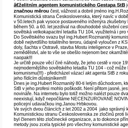
â€želitním agentem komunistického Gestapa StB
j
značnou měrou
čest, vážnost a dobré jméno ing.H.Roz
Komunistická strana Československa, který navíc v době 
v 50.letech pak vysoce postaveného inženýra zkušebny 
během 50. a 60. let jezdíval na dlouhodobé služební c
sovětská velkokapacitní letadla TU 104, využitelná i pro
Do Sovětského svazu byl ing.Hubert Rozmanitý komunisti
době nejtvrdšího totalitního teroru, údajně vyloučen z 
doly, šachta v Ostravě, stavba Mostu inteligence v Praze
zemědělství, ale to vše se obešlo nejenom bez okamžité
naopak!!!
Je určitě pouze věcí čiré náhody, že jeho cestě v roce
nejmodernějšího sovětského letadla TU 104 - což může b
komunismu(!!!) - předcházel vázací akt agenta StB z rok
jeho řídícím důstojníkem!!!
Dnes je ing.Hubert Rozmanitý 80-ti letým důchodcem, kter
StB v jeho profesi mohlo poškodit. Není přitom jasné, jes
novináře. Na internetu bylo totiž možno nalézt pouze dva
neexistují, když nepočítáme NECENZUROVANÉ NOVINY, 
policejní udavačkou ing.Janou Hrbkovou.
Ve svých dvou článcích z let 2002 a 2004 jako správný 
Komunistickou stranu Československa ze zločinů proti li
byl členem této zločinecké organizace, a to dokonce pří
metody jsou zcela typické pro všechny komunistické age