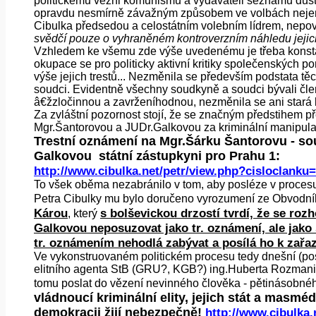
politickému vězni komunismu a vydavateli seznamů důsto
opravdu nesmírně závažným způsobem ve volbách nejenom 
Cibulka předsedou a celostátním volebním lídrem, nepov
svědčí pouze o vyhraněném kontroverzním náhledu jejich
Vzhledem ke všemu zde výše uvedenému je třeba konstat
okupace se pro politicky aktivní kritiky společenských 
výše jejich trestů... Nezměnila se především podstata těc
soudci. Evidentně všechny soudkyně a soudci bývali čle
â€žzločinnou a zavrženíhodnou, nezměnila se ani stará
Za zvláštní pozornost stojí, že se značným předstihem 
Mgr.Šantorovou a JUDr.Galkovou za kriminální manipulac
Trestní oznámení na Mgr.Šárku Šantorovu - s
Galkovou státní zástupkyni pro Prahu 1:
http://www.cibulka.net/petr/view.php?cisloclanku
To všek oběma nezabránilo v tom, aby posléze v procesu 
Petra Cibulky mu bylo doručeno vyrozumení ze Obvodníh
Károu
s bolševickou drzostí tvrdí, že se roz
, který
Galkovou neposuzovat jako tr. oznámení, ale jako
tr. oznámením nehodlá zabývat a posílá ho k zařa
Ve vykonstruovaném politickém procesu tedy dnešní (post)
elitního agenta StB (GRU?, KGB?) ing.Huberta Rozmanit
tomu poslat do vězení nevinného člověka - pětinásobné
vládnoucí kriminální elity, jejich stát a masm
demokracii žijí nebezpečně!
http://www.cibulka