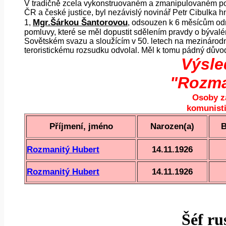
V tradičně zcela vykonstruovaném a zmanipulovaném poli
ČR a české justice, byl nezávislý novinář Petr Cibulka
Mgr.Šárkou Šantorovou
1,
, odsouzen k 6 měsícům odn
pomluvy, které se měl dopustit sdělením pravdy o býva
Sovětském svazu a sloužícím v 50. letech na mezinárodní
teroristickému rozsudku odvolal. Měl k tomu pádný důvo
Výsle
"Rozma
Osoby z
komunist
Příjmení, jméno
Narozen(a)
B
Rozmanitý Hubert
14.11.1926
Rozmanitý Hubert
14.11.1926
Šéf ru