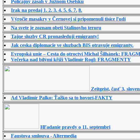
Policajný zásah v Južnom Osetsku
Irak na predaj 1.
2.
3.
4.
5.
6.
7.
8.
Výročie masakry v Černovej si pripomenuli tisíce ľudí
Na svete je zoznam obetí Stalinovho teroru
Tajne sluzby CR pronasleduji emigranty!
Jak ceska diplomacie ve sluzbach BIS otravuje emigranty.
Evropská unie – Cesta do otroctví Michal Šilhánek: FR
Večerka nad bílými kříži Vladimír Rogl: FRAGMENTY
Zeitgeist, časť 3, slov
Ad Vladimír Palko: Ťažko sa to hovorí-FAKTY
Hľadanie pravdy o 11. septembri
Faustova smlouva - Altermedia