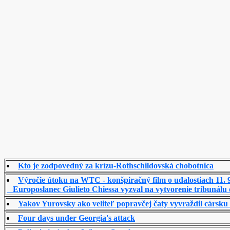
Kto je zodpovedný za krízu-Rothschildovská chobotnica
Výročie útoku na WTC - konšpiračný film o udalostiach 11. 9
Europoslanec Giulieto Chiessa vyzval na vytvorenie tribunálu o
Yakov Yurovsky ako veliteľ popravčej čaty vyvraždil c
Four days under Georgia's attack