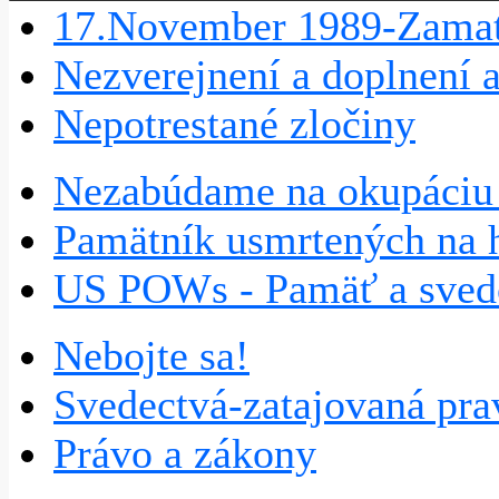
17.November 1989-Zamat
Nezverejnení a doplnení 
Nepotrestané zločiny
Nezabúdame na okupáciu 
Pamätník usmrtených na h
US POWs - Pamäť a sve
Nebojte sa!
Svedectvá-zatajovaná pra
Právo a zákony