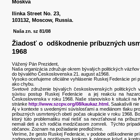
Moskva
Ilinka Street No. 23,
103132, Moscow, Russia.
Naša zn. sz 8
Žiadosť o odškodnenie príbuzných usmr
1968
Vážený Pán Prezident,
Naša organizácia združuje okrem bývalých politických väzňo
do bývalého Československa 21. august a1968.
Vysoko oceňujeme oficiálne vyhlásenie Ruskej Federácie pri príl
ako chybu.
Svetové združenie bývalých československých politických
súvisu postup Ruskej Federácie a jej reakciu na hazar
Československa v roku 1968. Naše stanovisko k situácii na K
stránke
http://www.szcpv.org/08/kaukaz.html
.
Saakašvili ni
Aj v kontexte s uvedenými súvislosťami a mediánom tlaku prot
príbuzných usmrtených obetí počas okupácie v roku 1968. Boh
ktorý túto problematiku mal riešiť sa nevzťahoval na príbu
nemali deti a ich rodičia medzičasom zomreli. Týchto prípa
občanov. Zoznam na požiadanie predložíme.
Veríme, že gesto Ruskej Federácie, v podobe odškodnenie príb
zodpovednosti a pozitívnym krokom k náprave krívd a kontra