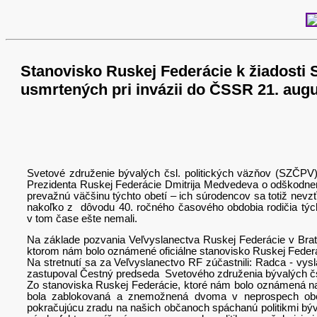
Stanovisko Ruskej Federácie k žiadosti
usmrtených pri invázii do ČSSR 21. aug
Svetové združenie bývalých čsl. politických väzňov (SZČPV)
Prezidenta Ruskej Federácie Dmitrija Medvedeva o odškodnen
prevažnú väčšinu týchto obetí – ich súrodencov sa totiž nevz
nakoľko z dôvodu 40. ročného časového obdobia rodičia tých
v tom čase ešte nemali.
Na základe pozvania Veľvyslanectva Ruskej Federácie v Brati
ktorom nám bolo oznámené oficiálne stanovisko Ruskej Federá
Na stretnutí sa za Veľvyslanectvo RF zúčastnili: Radca - vy
zastupoval Čestný predseda Svetového združenia bývalých čsl
Zo stanoviska Ruskej Federácie, ktoré nám bolo oznámená na
bola zablokovaná a znemožnená dvoma v neprospech obet
pokračujúcu zradu na našich občanoch spáchanú politikmi býv