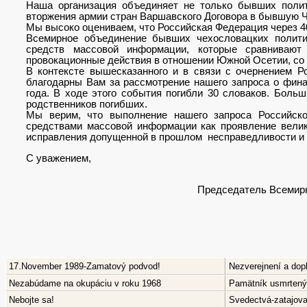
Наша организация объединяет не только бывших полит
вторжения армии стран Варшавского Договора в бывшую Ч
Мы высоко оцениваем, что Российская Федерация через 4
Всемирное объединение бывших чехословацких полит
средств массовой информации, которые сравнивают
провокационные действия в отношении Южной Осетии, со 
В контексте вышесказанного и в связи с очернением
благодарны Вам за рассмотрение нашего запроса о фина
года. В ходе этого события погибли 30 словаков. Бол
родственников погибших.
Мы верим, что выполнение нашего запроса Российск
средствами массовой информации как проявление велик
исправления допущенной в прошлом несправедливости и
С уважением,
Председатель Всемир
17.November 1989-Zamatový podvod!
Nezverejnení a dop
Nezabúdame na okupáciu v roku 1968
Pamätník usmrtenýc
Nebojte sa!
Svedectvá-zatajov