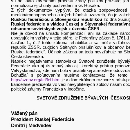
sú de fakto zavŕšením procesu zrady politikov pražskej j
normalizačnej chunty pod vedením G. Husáka.
Z tých dokumentov vyplýva, že otázka zodpovednosti
medzinárodnoprávneho a iných hľadísk uzavretá, čo je zak
Ruskou federáciou a Slovenskou republikou
zo dňa 26.aug
Ruskej federácie a vládou Českej a Slovenskej federatívn
odsunom sovietskych vojsk z územia ČSFR.
Nie je dôvod na úhradu kompenzácií ani na základe národn
upravujúcim vzťahy v tejto sfére, je Federálny zákon č. 1761-1 
časťou 1., čl.2 tohto zákona rehabilitácia sa môže vzťaho
republík ZSSR, cudzích Štátnych príslušníkov a občanov bez 
Ruskej federácie". Účinok zákona sa teda nevzťahuje na Slo
Československa.
Napriek negatívnemu stanovisku Svetové združenie bývalý
Federácie ako aj ústretový ako aj korektný prístup pracovn
Veľvyslanectvo, kde nám bolo v priateľskej atmosfére odovzd
Bohužiaľ s poľutovaním musíme konštatovať, že tento 
http://szcpv.org/fcl/fcl.html
je v diametrálnom rozpore s prístup
kancelárie prezidenta vo veci nevyplatených žoldov naším obča
politické záujmy Francúzka v Indočíne.
SVETOVÉ ZDRUŽENIE BÝVALÝCH ČESKOS
Vážený pán
Prezident Ruskej Federácie
Dmitrij
Medvedev