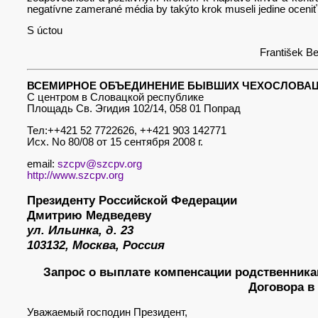
negatívne zamerané média by takýto krok museli jedine oceniť
S úctou
František Bednár preds
ВСЕМИРНОЕ ОБЪЕДИНЕНИЕ БЫВШИХ ЧЕХОСЛОВАЦ
С центром в Словацкой республике
Площадь Св. Эгидия 102
Тел:++421 52 7722626, ++421 903 142771
Исх. No 80/08 от 15 сентября 200
email:
szcpv@szcpv.org
http://www.szcpv.org
Президенту Российской Федерации
Дмитрию Медведеву
ул. Ильинка, д. 23
103132, Москва, Россия
Запрос о выплате компенсации родственника
Договора 
Уважаемый господин Президент,