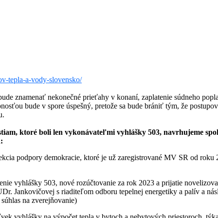
ov-tepla-a-vody-slovensko/
bude znamenať nekonečné prieťahy v konaní, zaplatenie súdneho popla
nosťou bude v spore úspešný, pretože sa bude brániť tým, že postupov
u.
stiam, ktoré boli len vykonávateľmi vyhlášky 503, navrhujeme sp
:
cia podpory demokracie, ktoré je už zaregistrované MV SR od roku
nie vyhlášky 503, nové rozúčtovanie za rok 2023 a prijatie novelizov
r. Jankovičovej s riaditeľom odboru tepelnej energetiky a palív a nás
súhlas na zverejňovanie)
vek vyhlášky na výpočet tepla v bytoch a nebytových priestoroch týk