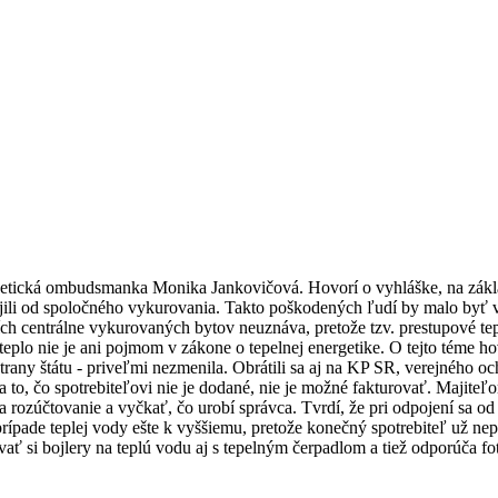
etická ombudsmanka Monika Jankovičová. Hovorí o vyhláške, na zákla
odpojili od spoločného vykurovania. Takto poškodených ľudí by malo byť
ích centrálne vykurovaných bytov neuznáva, pretože tzv. prestupové tep
eplo nie je ani pojmom v zákone o tepelnej energetike. O tejto téme ho
strany štátu - priveľmi nezmenila. Obrátili sa aj na KP SR, verejného o
 to, čo spotrebiteľovi nie je dodané, nie je možné fakturovať. Majiteľ
rozúčtovanie a vyčkať, čo urobí správca. Tvrdí, že pri odpojení sa od
ípade teplej vody ešte k vyššiemu, pretože konečný spotrebiteľ už nep
ovať si bojlery na teplú vodu aj s tepelným čerpadlom a tiež odporúča f