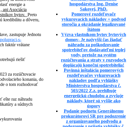
hospodárstva Ing. Denise
lasť energie a
Sakovej, PhD.
 , ani Asociácia
Pomerové rozdeľovače
astníkov bytov.
Preto
vykurovacích nákladov = podvod
 kredibilitu a dôveru,
storočia a okrádanie legalizované
štátom
Výzva vlastníkom bytov bytových
ave, zastupuje Jednotu
domov- Je najvyšší čas žiadať
olupraci-s-
náhradu za poškodzovanie
ch faktúr vrátane
spotrebiteľov dodávateľmi teplej
vody, pretože na systém
otrebujú riešiť
rozúčtovania a straty v rozvodoch
doplácajú koneční spotrebitelia!
Povinná inštalácia pomerových
023 za rozúčtovacie
rozdeľovačov vykurovacích
odvolacieho konania, do
nákladov podľa vyhlášky
bude o tom rozhodovať
Ministerstva hospodárstva č.
503/2022 Z.z. prehlbuje
energetickú chudobu a zvyšuje
ť ešte raz náhradu
náklady, ktoré sú vyššie ako
dikatúry a súdnych
úspory
Podanie podnetu Generálnemu
prokurátorovi SR pre podozrenie
 vykurovania
z organizovaného podvodu a
podozrenie z prijatia vyhlášky č.