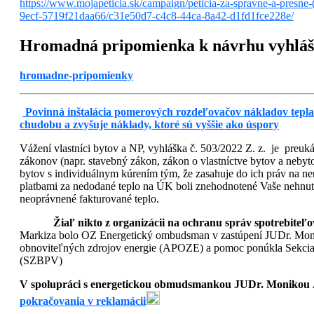
https://www.mojapeticia.sk/campaign/peticia-za-spravne-a-pres
9ecf-5719f21daa66/c31e50d7-c4c8-44ca-8a42-d1fd1fce228e/
Hromadná pripomienka k návrhu vyhláš
hromadne-pripomienky
Povinná inštalácia pomerových rozdeľovačov nákladov tepla 
chudobu a zvyšuje náklady, ktoré sú vyššie ako úspory
Vážení vlastníci bytov a NP, vyhláška č. 503/2022 Z. z. je preuk
zákonov (napr. stavebný zákon, zákon o vlastníctve bytov a neby
bytov s individuálnym kúrením tým, že zasahuje do ich práv na n
platbami za nedodané teplo na ÚK boli znehodnotené Vaše nehnute
neoprávnené fakturované teplo.
Žiaľ nikto z organizácii na ochranu správ spotrebiteľ
Markiza bolo OZ Energetický ombudsman v zastúpení JUDr. Moniko
obnoviteľných zdrojov energie (APOZE) a pomoc ponúkla Sekcia 
(SZBPV)
V spolupráci s energetickou obmudsmankou JUDr. Monikou Ja
pokračovania v reklamácii