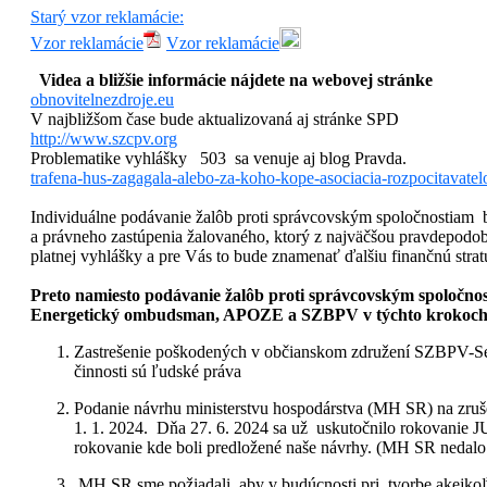
Starý vzor reklamácie:
Vzor reklamácie
Vzor reklamácie
Videa a bližšie informácie nájdete na webovej stránke
obnovitelnezdroje.eu
V najbližšom čase bude aktualizovaná aj stránke SPD
http://www.szcpv.org
Problematike vyhlášky 503 sa venuje aj blog Pravda.
trafena-hus-zagagala-alebo-za-koho-kope-asociacia-rozpocitavatel
Individuálne podávanie žalôb proti správcovským spoločnostiam 
a právneho zastúpenia žalovaného, ktorý z najväčšou pravdepodob
platnej vyhlášky a pre Vás to bude znamenať ďalšiu finančnú strat
Preto namiesto podávanie žalôb proti správcovským spoločno
Energetický ombudsman, APOZE a SZBPV v týchto krokoch
Zastrešenie poškodených v občianskom združení SZBPV-Sek
činnosti sú ľudské práva
Podanie návrhu ministerstvu hospodárstva (MH SR) na zruše
1. 1. 2024. Dňa 27. 6. 2024 sa už uskutočnilo rokovanie JUD
rokovanie kde boli predložené naše návrhy. (MH SR nedalo 
MH SR sme požiadali, aby v budúcnosti pri tvorbe akejkoľ