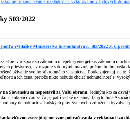
ne-(zakonne)-rozpocitavanie-nakladov-na-vykurovanie-v-bytovych-domo
ky 503/2022
podľa vyhlášky Ministerstva hospodárstva č. 503/2022 Z.z. prehl
ázateľne v rozpore so zákonom o tepelnej energetike, zákonom o ochran
tových priestorov), v rozpore s dobrými mravmi, pričom hrubo poškodz
erušené užívanie svojho súkromného vlastníctva. Poukazujem aj na to,
ľnosti a ich cena, pretože nikto nebude chcieť nehnuteľnosť s vysok
ov na Slovensku sa nepostavil za Vašu obranu.
Jediným kto sa ozva
u Jankovičovou za čo jej patrí veľké uznanie, ďalej to bola Asociác
podpory demokracie a ľudských práv Svetového združenia bývalých p
nkovičovou zverejňujeme vzor pokračovania v reklamácii zo dňa 