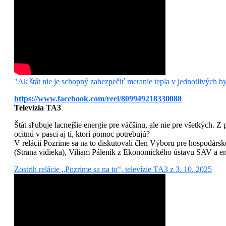
"Ak štát nie je schopný zabezpečiť meranie tepla v jednotlivých
https://www.facebook.com/reel/809949218330088
Televízia TA3
Štát sľubuje lacnejšie energie pre väčšinu, ale nie pre všetkých. 
ocitnú v pasci aj tí, ktorí pomoc potrebujú?
V relácii Pozrime sa na to diskutovali člen Výboru pre hospodársk
(Strana vidieka), Viliam Páleník z Ekonomického ústavu SAV a 
Zostrih relácie „Pozrime sa na to“, televízie TA3 z 3. 10. 2025