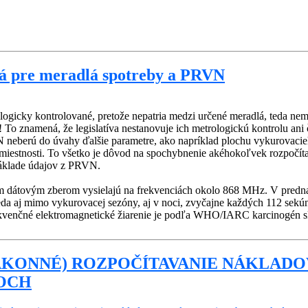
lá pre meradlá spotreby a PRVN
logicky kontrolované, pretože nepatria medzi určené meradlá, teda ne
a! To znamená, že legislatíva nestanovuje ich metrologickú kontrolu ani
eberú do úvahy ďalšie parametre, ako napríklad plochu vykurovacieho
v miestnosti. To všetko je dôvod na spochybnenie akéhokoľvek rozpočít
áklade údajov z PRVN.
 dátovým zberom vysielajú na frekvenciách okolo 868 MHz. V predna
teda aj mimo vykurovacej sezóny, aj v noci, zvyčajne každých 112 sekú
rekvenčné elektromagnetické žiarenie je podľa WHO/IARC karcinogén 
ZÁKONNÉ) ROZPOČÍTAVANIE NÁKLADO
OCH