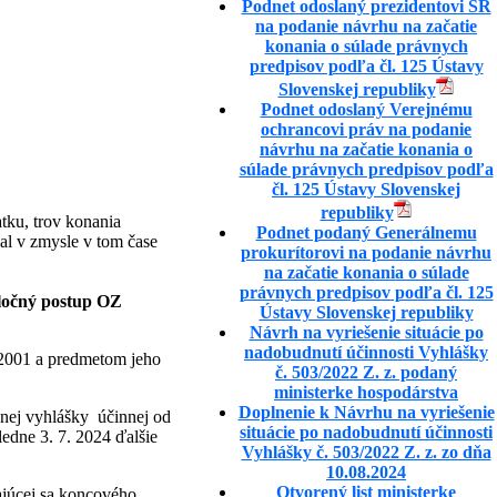
Podnet odoslaný prezidentovi SR
na podanie návrhu na začatie
konania o súlade právnych
predpisov podľa čl. 125 Ústavy
Slovenskej republiky
Podnet odoslaný Verejnému
ochrancovi práv na podanie
návrhu na začatie konania o
súlade právnych predpisov podľa
čl. 125 Ústavy Slovenskej
republiky
tku, trov konania
Podnet podaný Generálnemu
al v zmysle v tom čase
prokurítorovi na podanie návrhu
na začatie konania o súlade
právnych predpisov podľa čl. 125
oločný postup OZ
Ústavy Slovenskej republiky
Návrh na vyriešenie situácie po
nadobudnutí účinnosti Vyhlášky
 2001 a predmetom jeho
č. 503/2022 Z. z. podaný
ministerke hospodárstva
Doplnenie k Návrhu na vyriešenie
anej vyhlášky účinnej od
situácie po nadobudnutí účinnosti
ledne 3. 7. 2024 ďalšie
Vyhlášky č. 503/2022 Z. z. zo dňa
10.08.2024
Otvorený list ministerke
ajúcej sa koncového