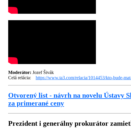
Moderátor:
Jozef Šivák
Celá relácia:
https://www.ta3.com/relacia/1014453/kto-bude-mat-
Otvorený list - návrh na novelu Ústavy 
za primerané ceny
Prezident i generálny prokurátor zamiet