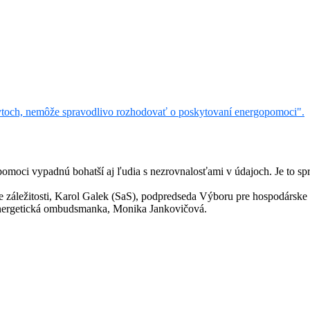
 bytoch, nemôže spravodlivo rozhodovať o poskytovaní energopomoci".
Z pomoci vypadnú bohatší aj ľudia s nezrovnalosťami v údajoch. Je to sp
e záležitosti, Karol Galek (SaS), podpredseda Výboru pre hospodárske z
energetická ombudsmanka, Monika Jankovičová.