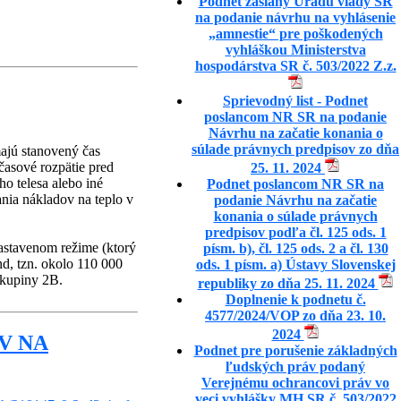
Podnet zaslaný Uradu vlády SR
na podanie návrhu na vyhlásenie
„amnestie“ pre poškodených
vyhláškou Ministerstva
hospodárstva SR č. 503/2022 Z.z.
Sprievodný list - Podnet
poslancom NR SR na podanie
Návrhu na začatie konania o
súlade právnych predpisov zo dňa
majú stanovený čas
 časové rozpätie pred
25. 11. 2024
 telesa alebo iné
Podnet poslancom NR SR na
ania nákladov na teplo v
podanie Návrhu na začatie
konania o súlade právnych
predpisov podľa čl. 125 ods. 1
stavenom režime (ktorý
písm. b), čl. 125 ods. 2 a čl. 130
nd, tzn. okolo 110 000
ods. 1 písm. a) Ústavy Slovenskej
skupiny 2B.
republiky zo dňa 25. 11. 2024
Doplnenie k podnetu č.
4577/2024/VOP zo dňa 23. 10.
2024
V NA
Podnet pre porušenie základných
ľudských práv podaný
Verejnému ochrancovi práv vo
veci vyhlášky MH SR č. 503/2022