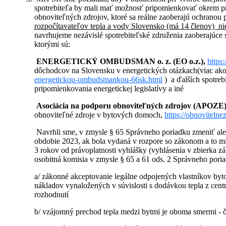
spotrebiteľa by mali mať možnosť pripomienkovať okrem pra
obnoviteľných zdrojov, ktoré sa reálne zaoberajú ochranou
rozpočítavateľov tepla a vody Slovensko (má 14 členov) ni
navrhujeme nezávislé spotrebiteľské združenia zaoberajúce s
ktorými sú:
ENERGETICKÝ OMBUDSMAN o. z. (EO o.z.),
https
dôchodcov na Slovensku v energetických otázkach(viac ak
energetickou-ombudsmankou-66sk.html
) a ďalších spotreb
pripomienkovania energetickej legislatívy a iné
Asociácia na podporu obnoviteľných zdrojov (APOZE)
obnoviteľné zdroje v bytových domoch,
https://obnovitelne
Navrhli sme, v zmysle § 65 Správneho poriadku zmeniť ale
obdobie 2023, ak bola vydaná v rozpore so zákonom a to 
3 rokov od právoplatnosti vyhlášky (vyhlásenia v zbierka
osobitná komisia v zmysle § 65 a 61 ods. 2 Správneho poria
a/ zákonné akceptovanie legálne odpojených vlastníkov byt
nákladov vynaložených v súvislosti s dodávkou tepla z cen
rozhodnutí
b/ vzájomný prechod tepla medzi bytmi je oboma smermi - č