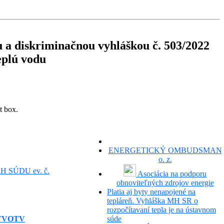
 a diskriminačnou vyhláškou č. 503/2022
eplú vodu
t box.
ENERGETICKÝ OMBUDSMAN
o. z.
SÚDU ev. č.
Asociácia na podporu
obnoviteľných zdrojov energie
Platia aj byty nenapojené na
tepláreň. Vyhláška MH SR o
rozpočítavaní tepla je na ústavnom
 |TVOTV
súde