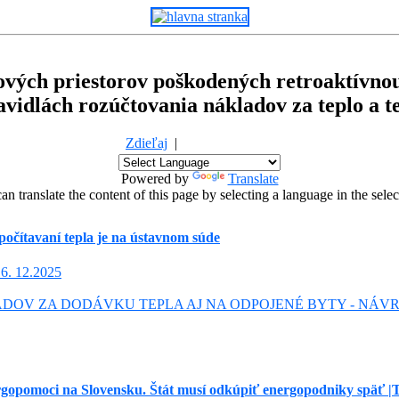
ových priestorov poškodených retroaktívnou
ravidlách rozúčtovania nákladov za teplo a t
Zdieľaj
|
Powered by
Translate
an translate the content of this page by selecting a language in the selec
počítavaní tepla je na ústavnom súde
. 12.2025
DOV ZA DODÁVKU TEPLA AJ NA ODPOJENÉ BYTY - NÁVRH 
rgopomoci na Slovensku. Štát musí odkúpiť energopodniky späť