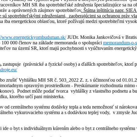
covníkov MH SR iba spotrebiteľské združenia špecializujúce sa na ob
 práv a oprávnených záujmov spotrebiteľov
. Štátna inštitúcia napr. SIEA
e sú spotrebiteľskými združeniami, zaoberajúcimi sa ochranou práv vl
a iba energetickou oblasťou, ktoré požívajú medzi spotrebiteľmi vysokú
://www.energetickyombudsman.sk/
JUDr. Monika Jankovičová v Bratisl
o 100 000 členov na základe memoranda o spolupráci
memorandum-o-sp
iteľov na území SR, ktorí majú pochybnosti s vyúčtovaním energetický
,
zastupuje (právnické a fyzické osoby) a ďalších spotrebiteľov, ktorí p
zdroje.eu/
bo zrušiť Vyhlášku MH SR č. 503_2022 Z. z. s účinnosťou od 01.01.2
mimoriadnym opravným prostriedkom - Preskúmanie rozhodnutia mimo 
 zákonov). Podnet môže podať tvorca vyhlášky z vlastného podnetu a 
dku, ktorého určí pani ministerka.
ov od centrálneho systému dodávky tepla a teda nemožnosť si nárokova
trálneho vykurovacieho systému a s dodávkou teplej vody, v zmysle Ju
i ide o byt s individuálnym kúrením alebo o byt z centrálneho systému