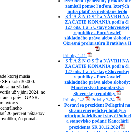
Prezident i generálny prokurátor
zamietli pomoc ľuďom, ktorých
nútia platiť za nedodané teplo
S Ť A Ž N O S Ť a NÁVRH NA
ZAČATIE KONANIA podľa čl.
127 ods. 1 a 5 Ústavy Slovenskej
republiky - Porušovateľ
základného práva alebo slobody:
Okresná proluratúra Bratislava II
Prílohy 1-11
S Ť A Ž N O S Ť a NÁVRH NA
ZAČATIE KONANIA podľa čl.
127 ods. 1 a 5 Ústavy Slovenskej
de ktorej musia
republiky - Porušovateľ
 v SR okolo 30.000.
základného práva alebo slobody:
lo sa na základe
Ministerstvo hospodárstva
vorila už v júni 2024, no
Slovenskej republiky
chrancu práv i GP SR,
Prílohy 1-2
Prílohy 3-24
om bytov s
Postaví sa prezident Pellegrini na
 centrálneho
stranu energetickej totality a
latí 20 percent nákladov
princípu kolektívnej viny? Podnet
otovoltiku, čo pomáha
a stanovisko podané Kancelárii
prezidenta SR 30.12.2024