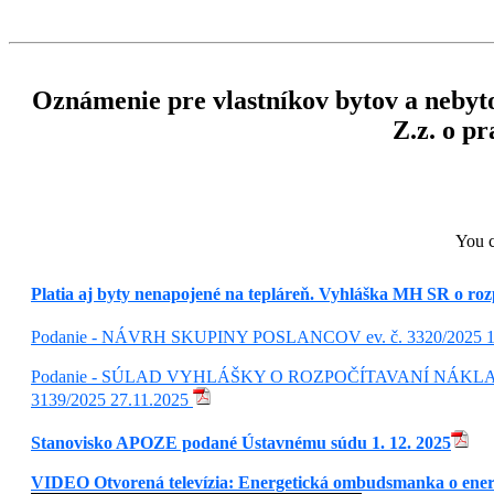
Oznámenie pre vlastníkov bytov a nebyt
Z.z. o p
You c
Platia aj byty nenapojené na tepláreň. Vyhláška MH SR o roz
Podanie - NÁVRH SKUPINY POSLANCOV ev. č. 3320/2025 16
Podanie - SÚLAD VYHLÁŠKY O ROZPOČÍTAVANÍ NÁKLA
3139/2025 27.11.2025
Stanovisko APOZE podané Ústavnému súdu 1. 12. 2025
VIDEO Otvorená televízia: Energetická ombudsmanka o ene