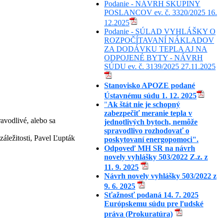
Podanie - NÁVRH SKUPINY
POSLANCOV ev. č. 3320/2025 16.
12.2025
Podanie - SÚLAD VYHLÁŠKY O
ROZPOČÍTAVANÍ NÁKLADOV
ZA DODÁVKU TEPLA AJ NA
ODPOJENÉ BYTY - NÁVRH
SÚDU ev. č. 3139/2025 27.11.2025
Stanovisko APOZE podané
Ústavnému súdu 1. 12. 2025
"
Ak štát nie je schopný
zabezpečiť meranie tepla v
ravodlivé, alebo sa
jednotlivých bytoch, nemôže
spravodlivo rozhodovať o
áležitosti, Pavel Ľupták
poskytovaní energopomoci".
Odpoveď MH SR na návrh
novely vyhlášky 503/2022 Z.z. z
11. 9. 2025
Návrh novely vyhlášky 503/2022 z
9. 6. 2025
Sťažnosť podaná 14. 7. 2025
Európskemu súdu pre ľudské
práva (Prokuratúra)