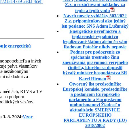
ch/218147a9-2ed3-4cef-
Z.z. o rozúčtovaní nákladov za
teplo a teplú vodu
Návrh novely vyhlášky 503/2022
Z.z. pripomienkoval ako jediný
len poslanec SNS Adam Lučanský
Energetické nevoľníctvo a
teplárenské výpalníctvo
legalizované štátom alebo čo vám
buje energetickú
Radovan Potočár nikdy nepovie
Podnet pre podozrenie zo
spáchania trestného činu
e spotrebiteľa a iných
zneužívania právomoci verejného
uje práva vlastníkov
činiteľa, ktorého sa dopustil
 že nezákonnými
bývalý minister hospodárstva SR
ými nákladmi za
Karel Hirman
Otvorený list predsedníčke
Európskej komisie, predsedníčke
l v médiách, RTVS a TV
a poslancom Európskeho
ia na podporu
parlamentu a Európskemu
olitických väzňov.
ombudsmanovi Žiadosť o
aktualizáciu SMERNICE
EURÓPSKEHO
3. 8. 2024:
Vzor
PARLAMENTU A RADY (EÚ)
2018/2002