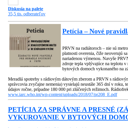
Diskusia na palete
35,5 tis. odberateľov
Petícia – Nové pravid
PRVN na radiátoroch – nie sú metro
platnosti overenia, čiže neoverujú s
nariadenou výmenou. Navyše PRVN n
zdroje tepla vplývajúce na teplotu 
bytových domoch vykonaného na z
Meradlá spotreby s rádiovým dátovým zberom a PRVN s rádiovým
správcovia zvyčajne nemenia) vysielajú neustále 365 dní v roku, 
údajov ročne, prípadne 180 000 pri zlúčených režimoch. Rádiof
www.iarc.who.int/wp-content/uploads/2018/07/pr208_E.pdf
PETÍCIA ZA SPRÁVNE A PRESNÉ (
VYKUROVANIE V BYTOVÝCH DOM