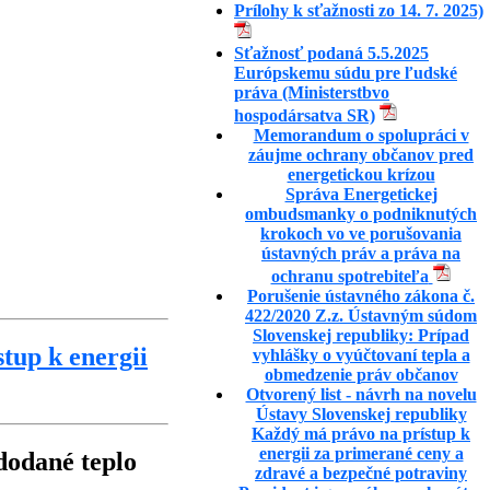
Prílohy k sťažnosti zo 14. 7. 2025)
Sťažnosť podaná 5.5.2025
Európskemu súdu pre ľudské
práva (Ministerstbvo
hospodársatva SR)
Memorandum o spolupráci v
záujme ochrany občanov pred
energetickou krízou
Správa Energetickej
ombudsmanky o podniknutých
krokoch vo ve porušovania
ústavných práv a práva na
ochranu spotrebiteľa
Porušenie ústavného zákona č.
422/2020 Z.z. Ústavným súdom
Slovenskej republiky: Prípad
tup k energii
vyhlášky o vyúčtovaní tepla a
obmedzenie práv občanov
Otvorený list - návrh na novelu
Ústavy Slovenskej republiky
Každý má právo na prístup k
energii za primerané ceny a
dodané teplo
zdravé a bezpečné potraviny