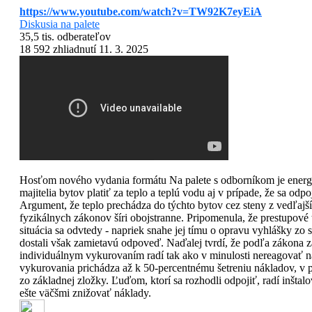
https://www.youtube.com/watch?v=TW92K7eyEiA
Diskusia na palete
35,5 tis. odberateľov
18 592 zhliadnutí 11. 3. 2025
Hosťom nového vydania formátu Na palete s odborníkom je energ
majitelia bytov platiť za teplo a teplú vodu aj v prípade, že sa 
Argument, že teplo prechádza do týchto bytov cez steny z vedľajš
fyzikálnych zákonov šíri obojstranne. Pripomenula, že prestupové t
situácia sa odvtedy - napriek snahe jej tímu o opravu vyhlášky zo 
dostali však zamietavú odpoveď. Naďalej tvrdí, že podľa zákona za
individuálnym vykurovaním radí tak ako v minulosti nereagovať na 
vykurovania prichádza až k 50-percentnému šetreniu nákladov, v pr
zo základnej zložky. Ľuďom, ktorí sa rozhodli odpojiť, radí inštal
ešte väčšmi znižovať náklady.