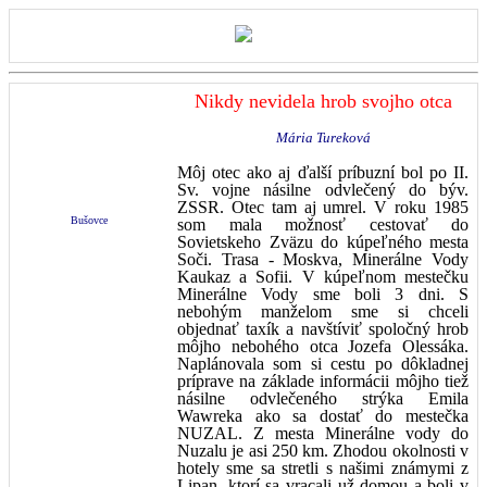
Nikdy nevidela hrob svojho otca
Mária Tureková
Môj otec ako aj ďalší príbuzní bol po II.
Sv. vojne násilne odvlečený do býv.
ZSSR. Otec tam aj umrel. V roku 1985
Bušovce
som mala možnosť cestovať do
Sovietskeho Zväzu do kúpeľného mesta
Soči. Trasa - Moskva, Minerálne Vody
Kaukaz a Sofii. V kúpeľnom mestečku
Minerálne Vody sme boli 3 dni. S
nebohým manželom sme si chceli
objednať taxík a navštíviť spoločný hrob
môjho nebohého otca Jozefa Olessáka.
Naplánovala som si cestu po dôkladnej
príprave na základe informácii môjho tiež
násilne odvlečeného strýka Emila
Wawreka ako sa dostať do mestečka
NUZAL. Z mesta Minerálne vody do
Nuzalu je asi 250 km. Zhodou okolnosti v
hotely sme sa stretli s našimi známymi z
Lipan, ktorí sa vracali už domou a boli v