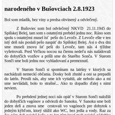
narodeného v Bušovciach 2.8.1923
Bol som mladík, bez viny a predsa obvinený a odvlečený.
Z Bušoviec som bol odvlečený NKVD
21.11.1945 do
Spišskej Belej, tam som s ostatnými prebdel jednu noc. Ráno som
spolu s ostatnými musel ísť
pešo do Levoče. Z Levoče ešte v ten
istý deň nás poslali pešo naspäť do Spišskej Belej. Asi o dva dni
sme museli znovu ísť peši do Levoče, tam nás 4 týždne
vyšetrovali. Pred Veľkou nocou na čiernu nedeľu nás naládovali
do dobytčích vozňov a prišli sme do Starého Sonča. V Starom
Sonči sme boli jednu noc vyhladovaní a premrznutí.
V Starom Sonči si spomínam na latríny v ktorých sa
nachádzali nemeckí občania. Dosky boli zhnité a oni sa prepadli
do latrín. Prosili nás, aby sme ich vytiahli, ale nebolo ako a mi
sme nevládali, bolo to strašné... Ako to dopadlo ďalej s nimi
neviem.
Po prebdení jednej noci nás opäť v Starom Sonči naložili
do dobytčích vagónov a odviezli do Sanoku. V Sanoku sme boli
jeden deň a znova sme
cestovali vo vagónoch pre dobytok s
jedným kýbľom, ktorý slúžil ako WC, bez jedla a vody. Raz za