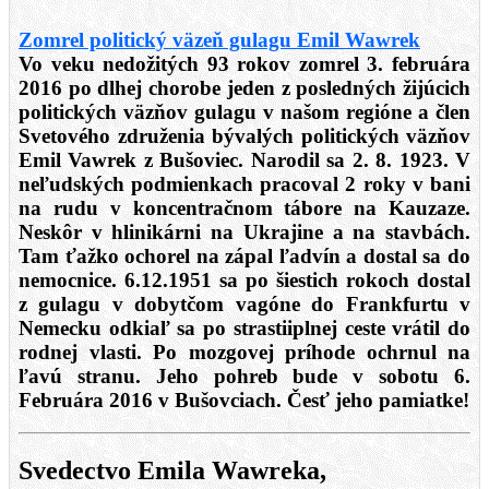
Zomrel politický väzeň gulagu Emil Wawrek
Vo veku nedožitých 93 rokov zomrel 3. februára
2016 po dlhej chorobe jeden z posledných žijúcich
politických väzňov gulagu v našom regióne a člen
Svetového združenia bývalých politických väzňov
Emil Vawrek z Bušoviec. Narodil sa 2. 8. 1923. V
neľudských podmienkach pracoval 2 roky v bani
na rudu v koncentračnom tábore na Kauzaze.
Neskôr v hlinikárni na Ukrajine a na stavbách.
Tam ťažko ochorel na zápal ľadvín a dostal sa do
nemocnice. 6.12.1951 sa po šiestich rokoch dostal
z gulagu v dobytčom vagóne do Frankfurtu v
Nemecku odkiaľ sa po strastiiplnej ceste vrátil do
rodnej vlasti. Po mozgovej príhode ochrnul na
ľavú stranu. Jeho pohreb bude v sobotu 6.
Februára 2016 v Bušovciach. Česť jeho pamiatke!
Svedectvo Emila Wawreka,