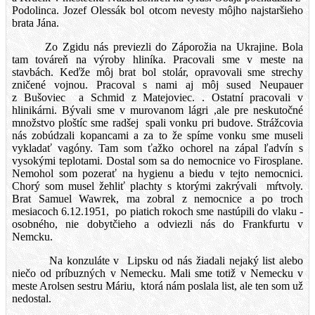
Podolinca. Jozef Olessák bol otcom nevesty môjho najstaršieho
brata Jána.
Zo Zgidu nás previezli do Záporožia na Ukrajine. Bola
tam továreň na výroby hliníka. Pracovali sme v meste na
stavbách. Keďže môj brat bol stolár, opravovali sme strechy
zničené vojnou. Pracoval s nami aj môj sused Neupauer
z Bušoviec
a Schmid z Matejoviec. . Ostatní pracovali v
hlinikárni. Bývali sme v murovanom lágri ,ale pre neskutočné
množstvo ploštíc sme radšej
spali vonku pri budove. Strážcovia
nás zobúdzali kopancami a za to že spíme vonku sme museli
vykladať vagóny. Tam som ťažko ochorel na zápal ľadvín s
vysokými teplotami. Dostal som sa do nemocnice vo Firosplane.
Nemohol som pozerať na hygienu a biedu v tejto nemocnici.
Chorý som musel žehliť plachty s ktorými zakrývali
mŕtvoly.
Brat Samuel Wawrek, ma zobral z nemocnice a po troch
mesiacoch 6.12.1951,
po piatich rokoch sme nastúpili do vlaku -
osobného, nie dobytčieho a odviezli nás do Frankfurtu v
Nemcku.
Na konzuláte v
Lipsku od nás žiadali nejaký list alebo
niečo od príbuzných v Nemecku. Mali sme totiž v Nemecku v
meste Arolsen sestru Máriu,
ktorá nám poslala list, ale ten som už
nedostal.