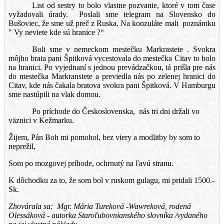
List od sestry to bolo vlastne pozvanie, ktoré v tom čase
vyžadovali úrady.
Poslali sme telegram na Slovensko do
Bušoviec, že sme už preč z Ruska. Na konzuláte mali
poznámku
" Vy neviete kde sú hranice ?“
Boli sme v nemeckom mestečku Markrastete . Svokra
môjho brata pani Špitková vycestovala do mestečka Citav to bolo
na hranici. Po vyjednaní s jednou prevádzačkou, tá prišla pre nás
do mestečka Markranstete a previedla nás po zelenej hranici do
Citav, kde nás čakala bratova svokra pani Špitková. V Hamburgu
sme nastúpili na vlak domou.
Po príchode do Československa,
nás tri dni držali vo
väznici v Kežmarku.
Žijem, Pán Boh mi pomohol, bez viery a modlitby by som to
neprežil,
Som po mozgovej príhode, ochrnutý na ľavú stranu.
K dôchodku za to, že som bol v ruskom gulagu, mi pridali 1500.-
Sk.
Zhovárala sa:
Mgr. Mária Tureková -Wawreková, rodená
Olessáková - autorka Staroľubovnianského slovníka /vydaného