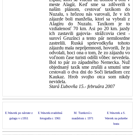
meste Alagír, Keď sme sa zdôverili s
naším plánom, cestovať taxíkom do
Nuzalu, s hrôzou nás varovali, že v ich
zájazde boli manželia, ktorí sa vybrali z
Alagíru do Nuzalu. Taxíkom je to
vzdialenosť 70 km. Asi po 20 km. jazdy
ich zastavili gajovia- strážcovia ciest -
suroví Gruzínci a tento pár nemilosrdne
zastrelili. Ruská sprievodkyňa tohoto
zájazdu mala nepríjemnosti, hovorili, že ju
odvolali, hoci ona o tom, že zo zájazdu vo
voľnom čase turisti odišli vôbec nevedela.
Bol to pár zo západného Nemecka. Nuž
objednaný taxík sme zrušili a smutní sme
cestovali o dva dni do Soči lietadlom cez
Kaukaz. Hrob svojho otca som nikdy
nevidela.
Stará Ľubovňa 15.- februára 2007
E.Wawrek po návrate z
E.Wawrek-svadobná
M. Tureková s
E.Wawrrek a S.
gulagu v r.1951
fotografia r. 1961
manželom r. 1971
Wavrek na pohrebe
brata