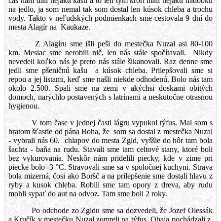
čas nám dali nejakú kašu a to len tým ktorí mali nejakú nádobku
na jedlo, ja som nemal tak som dostal len kúsok chleba a trochu
vody. Takto v neľudských podmienkach sme cestovala 9 dní do
mesta Alagír na
Kaukaze.
Z Alagíru sme išli peši do mestečka Nuzal asi 80-100
km. Mesiac sme nerobili nič, len nás stále spočítavali.
Nikdy
nevedeli koľko nás je preto nás stále šikanovali. Raz denne sme
jedli sme pšeničnú kašu
a kúsok chleba. Prilepšovali sme si
repou a jej listami, keď sme našli niekde odhodenú. Bolo nás tam
okolo 2.500. Spali sme na zemi v akýchsi doskami obitých
domoch, narýchlo postavených s latrínami a neskutočne otrasnou
hygienou.
V tom čase v jednej časti lágru vypukol týfus. Mal som s
bratom šťastie od pána Boha, že
som sa dostal z mestečka Nuzal
- vybrali nás 60.
chlapov do mesta Zgid, vyššie do hôr tam bola
šachta - baňa na rudu. Stavali sme tam celtové stany, ktoré boli
bez vykurovania. Neskôr nám pridelili piecky, kde v zime pri
piecke bolo -3 °C. Stravovali sme sa v spoločnej kuchyni. Strava
bola mizerná, čosi ako Boršč a na prilepšenie sme dostali hlavu z
ryby a kusok chleba. Robili sme tam opory z dreva, aby rudu
mohli sypať do aut na odvoz. Tam sme boli 2 roky.
Po odchode zo Zgidu sme sa dozvedeli, že Jozef Olessák
a Kručík v mestečku Nuzal zomreli na týfus. Obaja pochádzali z