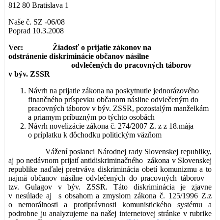
812 80 Bratislava 1
Naše č. SZ -06/08
Poprad 10.3.2008
Vec:
Žiadosť o prijatie zákonov na
odstránenie diskriminácie občanov násilne
odvlečených do pracovných táborov
v býv. ZSSR
Návrh na prijatie zákona na poskytnutie jednorázového
finančného príspevku občanom násilne odvlečeným do
pracovných táborov v býv. ZSSR, pozostalým manželkám
a priamym príbuzným po týchto osobách
Návrh novelizácie zákona č. 274/2007 Z. z z 18.mája
o príplatku k dôchodku politickým väzňom
Vážení poslanci Národnej rady Slovenskej republiky,
aj po nedávnom prijatí antidiskriminačného zákona v Slovenskej
republike naďalej pretrváva diskriminácia obetí komunizmu a to
najmä občanov násilne odvlečených do pracovných táborov –
tzv. Gulagov v býv. ZSSR. Táto diskriminácia je zjavne
v nesúlade aj s obsahom a zmyslom zákona č. 125/1996 Z.z
o nemorálnosti a protiprávnosti komunistického systému a
podrobne ju analyzujeme na našej internetovej stránke v rubrike