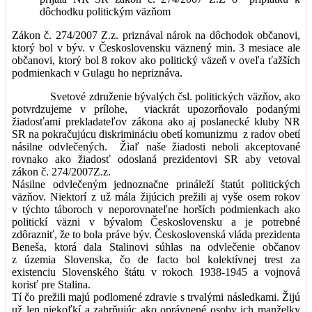
dôchodku politickým väzňom
Zákon č. 274/2007 Z.z. priznával nárok na dôchodok občanovi,
ktorý bol v býv. v Československu väznený min. 3 mesiace ale
občanovi, ktorý bol 8 rokov ako politický väzeň v oveľa ťažších
podmienkach v Gulagu ho nepriznáva.
Svetové združenie bývalých čsl. politických väzňov, ako
potvrdzujeme v prílohe, viackrát upozorňovalo podanými
žiadosťami prekladateľov zákona ako aj poslanecké kluby NR
SR na pokračujúcu diskrimináciu obetí komunizmu z radov obetí
násilne odvlečených. Žiaľ naše žiadosti neboli akceptované
rovnako ako žiadosť odoslaná prezidentovi SR aby vetoval
zákon č. 274/2007Z.z.
Násilne odvlečeným jednoznačne prináleží štatút politických
väzňov. Niektorí z už mála žijúcich prežili aj vyše osem rokov
v týchto táboroch v neporovnateľne horších podmienkach ako
politickí väzni v bývalom Československu a je potrebné
zdôrazniť, že to bola práve býv. Československá vláda prezidenta
Beneša, ktorá dala Stalinovi súhlas na odvlečenie občanov
z územia Slovenska, čo de facto bol kolektívnej trest za
existenciu Slovenského štátu v rokoch 1938-1945 a vojnová
korisť pre Stalina.
Tí čo prežili majú podlomené zdravie s trvalými následkami. Žijú
už len niekoľkí a zahrňujúc ako oprávnené osoby ich manželky