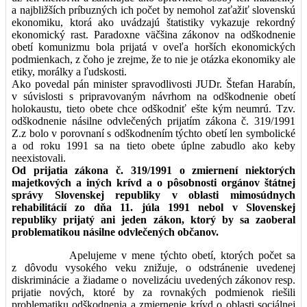
a najbližších príbuzných ich počet by nemohol zaťažiť slovenskú
ekonomiku, ktorá ako uvádzajú štatistiky vykazuje rekordný
ekonomický rast. Paradoxne väčšina zákonov na odškodnenie
obetí komunizmu bola prijatá v oveľa horších ekonomických
podmienkach, z čoho je zrejme, že to nie je otázka ekonomiky ale
etiky, morálky a ľudskosti.
Ako povedal pán minister spravodlivosti JUDr. Štefan Harabín,
v súvislosti s pripravovaným návrhom na odškodnenie obetí
holokaustu, tieto obete chce odškodniť ešte kým neumrú. Tzv.
odškodnenie násilne odvlečených prijatím zákona č. 319/1991
Z.z bolo v porovnaní s odškodnením týchto obetí len symbolické
a od roku 1991 sa na tieto obete úplne zabudlo ako keby
neexistovali.
Od prijatia zákona č. 319/1991 o zmiernení niektorých
majetkových a iných krívd a o pôsobnosti orgánov štátnej
správy Slovenskej republiky v oblasti mimosúdnych
rehabilitácií zo dňa 11. júla 1991 nebol v Slovenskej
republiky prijatý ani jeden zákon, ktorý by sa zaoberal
problematikou násilne odvlečených občanov.
Apelujeme v mene týchto obetí, ktorých počet sa
z dôvodu vysokého veku znižuje, o odstránenie uvedenej
diskriminácie a žiadame o novelizáciu uvedených zákonov resp.
prijatie nových, ktoré by za rovnakých podmienok riešili
problematiku odškodnenia a zmiernenie krívd o oblasti sociálnej