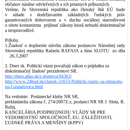
občanov násilne odvlečených a ich priamych príbuzných.
Veríme, že Slovenská republika ako členský štát EÚ bude
v súlade s dodržiavaním základných ľudských práv
garantovaných dohovorom a v duchu sociálnej starostlivosti
o obete komunizmu prijímať zákony ktorá nebudú diskriminačné
a nespravodlivé.
Prílohy.
1.Žiadosť o doplnenie návrhu zákona poslancov Národnej rady
Slovenskej republiky Rafaela RAFAJA a Jána SLOTU zo dňa
26.3.2007
2. Dnes sk. Politickí väzni považujú zákon o príplatku za
diskriminačný žiadosť prezidentovi SR.
http://dnes.atlas.sk/z-domova/94363/
http://www.24hod.sk/clanok-31653-Politicki-vazni--sa-obracaju-
na-Gasparovica.html
Na vedomie: Poslanecké kluby NR SR,
prekladatelia zákona č. 274/2007Z.z, poslanci NR SR J. Slota, R.
Rafaj,
KANCELÁRIA PODPREDSEDU VLÁDY SR PRE
VEDOMOSTNÚ SPOLOČNOSŤ, EU. ZÁLEŽITOSTI,
ĽUDSKÉ PRÁVA A MENŠINY (KPPV)