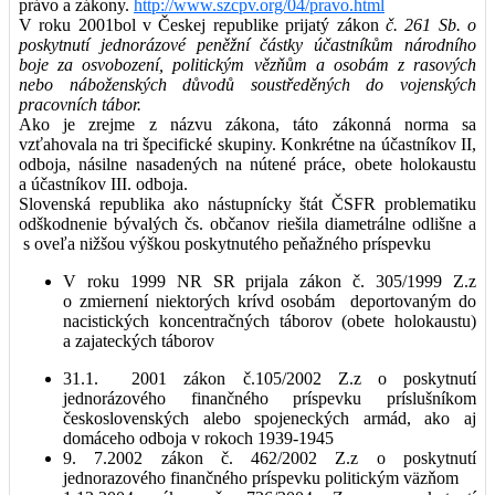
právo a zákony.
http://www.szcpv.org/04/pravo.html
V roku 2001bol v Českej republike prijatý zákon
č. 261 Sb.
o
poskytnutí jednorázové peněžní částky účastníkům národního
boje za osvobození, politickým vězňům a osobám z rasových
nebo náboženských důvodů soustředěných do vojenských
pracovních tábor.
Ako je zrejme z názvu zákona, táto zákonná norma sa
vzťahovala na tri špecifické skupiny. Konkrétne na účastníkov II,
odboja, násilne nasadených na nútené práce, obete holokaustu
a účastníkov III. odboja.
Slovenská republika ako nástupnícky štát ČSFR problematiku
odškodnenie bývalých čs. občanov riešila diametrálne odlišne a
s oveľa nižšou výškou poskytnutého peňažného príspevku
V roku 1999 NR SR prijala zákon č. 305/1999 Z.z
o zmiernení niektorých krívd osobám deportovaným do
nacistických koncentračných táborov (obete holokaustu)
a zajateckých táborov
31.1. 2001 zákon č.105/2002 Z.z o poskytnutí
jednorázového finančného príspevku príslušníkom
československých alebo spojeneckých armád, ako aj
domáceho odboja v rokoch 1939-1945
9. 7.2002 zákon č. 462/2002 Z.z o poskytnutí
jednorazového finančného príspevku politickým väzňom