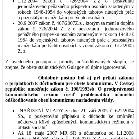
1.12.2004 zákon č. 726/2004 Z.z o poskytnutí
jednorázového peňažného príspevku osobám zaradeným v
rokoch 1948-1954 do vojenských táborov nútených prác
a pozostalým manželkám po týchto osobách
20.9.2007 zákon č. 467/2007Z.z , ktorým sa mení a dopĺňa
zákon č. 726/2004 Z. z o poskytnutí jednorazového
peňažného príspevku osobám zaradeným v rokoch 1948 až
1954 do vojenských táborov nútených prác a pozostalým
manželkám po týchto osobách v znení zákona č. 612/2005
Z. z.
Z uvedeného postupu a priority odškodňovaných skupín, je
zrejme, že obete stalinistických Gulagov sú úplne ignorované.
Obdobný postup bol aj pri prijatí zákona
o príplatkoch k dôchodkom pre obete komunizmu. V Českej
republike umožňuje zákon č. 198/1993sb. O protiprávnosti
komunistického režimu riešiť problematiku účinného
odškodňovanie obetí komunizmu nariadením vlády.
NAŘÍZENÍ VLÁDY ze dne 21. září 2005 č. 622/2004
Sb., o poskytování příplatku k důchodu ke zmírnění
některých křivd způsobených komunistickým režimem v
oblasti sociální
Až 18. mája 2007 MR SR s účinnosťou od 1.1.2008
prijala NR SR zákon č. 274/2007 Z.Z o príplatku k