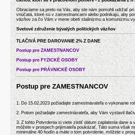
členov, ktorí sú v pracovnom pomere - z poukázania 2% 
Obraciame sa preto na Vás, aby ste nám pomohli udržať pri ži
vnúčatá, ktoré sú v zamestnancami alebo podnikajú, aby po
väzňov za čo Vám v mene obetí stalinizmu a komunizmu v
Svetové združenie bývalých politických väzňov
TLAČIVÁ PRE DAROVANIE 2% Z DANE
Postup pre ZAMESTNANCOV
Postup pre FYZICKÉ OSOBY
Postup pre PRÁVNICKÉ OSOBY
Postup pre ZAMESTNANCOV
1. Do 15.02.2023 požiadajte zamestnávateľa o vykonanie ro
2. Potom požiadajte zamestnávateľa, aby Vám vystavil tlač
3. Z tohto Potvrdenia si viete zistiť dátum zaplatenia dane 
môžete v prospech prijímateľa poukázať. Táto suma však mu
minimálne 40 hodín a máte o tom potvrdenie, môžete v prosp