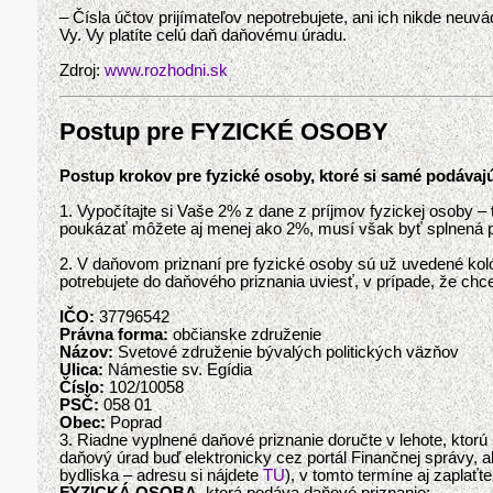
– Čísla účtov prijímateľov nepotrebujete, ani ich nikde neuv
Vy. Vy platíte celú daň daňovému úradu.
Zdroj:
www.rozhodni.sk
Postup pre FYZICKÉ OSOBY
Postup krokov pre fyzické osoby, ktoré si samé podávaj
1. Vypočítajte si Vaše 2% z dane z príjmov fyzickej osoby –
poukázať môžete aj menej ako 2%, musí však byť splnená p
2. V daňovom priznaní pre fyzické osoby sú už uvedené koló
potrebujete do daňového priznania uviesť, v prípade, že ch
IČO:
37796542
Právna forma:
občianske združenie
Názov:
Svetové združenie bývalých politických väzňov
Ulica:
Námestie sv. Egídia
Číslo:
102/10058
PSČ:
058 01
Obec:
Poprad
3. Riadne vyplnené daňové priznanie doručte v lehote, ktor
daňový úrad buď elektronicky cez portál Finančnej správy, 
bydliska – adresu si nájdete
TU
), v tomto termíne aj zaplaťt
FYZICKÁ OSOBA
, ktorá podáva daňové priznanie: