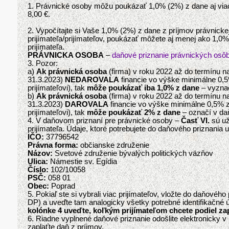
1. Právnické osoby môžu poukázať 1,0% (2%) z dane aj viac
8,00 €.
2. Vypočítajte si Vaše 1,0% (2%) z dane z príjmov právnic
prijímateľa/prijímateľov, poukázať môžete aj menej ako 1,
prijímateľa.
PRÁVNICKA OSOBA
–
daňové priznanie právnických osô
3. Pozor:
a)
Ak právnická osoba
(firma) v roku 2022 až do termínu n
31.3.2023)
NEDAROVALA
financie vo výške minimálne 0,5
prijímateľovi), tak
môže poukázať iba 1,0% z dane
– vyznač
b)
Ak právnická osoba
(firma) v roku 2022 až do termínu n
31.3.2023)
DAROVALA
financie vo výške minimálne 0,5% z 
prijímateľovi), tak
môže poukázať 2% z dane
– označí v da
4. V daňovom priznaní pre právnické osoby –
Časť VI.
sú už
prijímateľa. Údaje, ktoré potrebujete do daňového priznania u
IČO:
37796542
Právna forma:
občianske združenie
Názov:
Svetové združenie bývalých politických väzňov
Ulica:
Námestie sv. Egídia
Číslo:
102/10058
PSČ:
058 01
Obec:
Poprad
5. Pokiaľ ste si vybrali viac prijímateľov, vložte do daňového
DP) a uveďte tam analogicky všetky potrebné identifikačné 
kolónke 4 uveďte, koľkým prijímateľom chcete podiel za
6. Riadne vyplnené daňové priznanie odošlite elektronicky v
zaplaťte daň z príjmov.