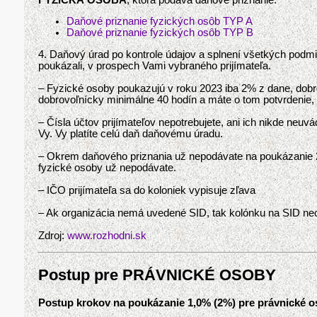
Daňové priznanie fyzických osôb TYP A
Daňové priznanie fyzických osôb TYP B
4. Daňový úrad po kontrole údajov a splnení všetkých podmi
poukázali, v prospech Vami vybraného prijímateľa.
– Fyzické osoby poukazujú v roku 2023 iba 2% z dane, dobr
dobrovoľnícky minimálne 40 hodín a máte o tom potvrdenie, k
– Čísla účtov prijímateľov nepotrebujete, ani ich nikde neuv
Vy. Vy platíte celú daň daňovému úradu.
– Okrem daňového priznania už nepodávate na poukázanie 2% 
fyzické osoby už nepodávate.
– IČO prijímateľa sa do koloniek vypisuje zľava
– Ak organizácia nemá uvedené SID, tak kolónku na SID ne
Zdroj:
www.rozhodni.sk
Postup pre PRÁVNICKÉ OSOBY
Postup krokov na poukázanie 1,0% (2%) pre právnické o