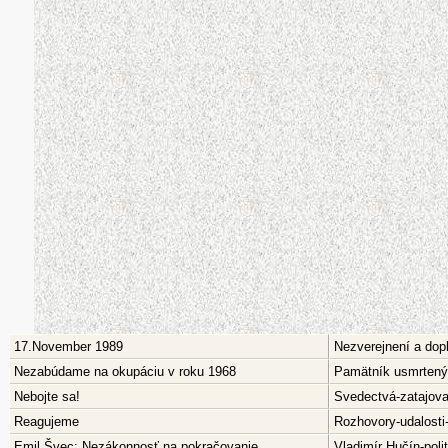
17.November 1989
Nezverejnení a dop
Nezabúdame na okupáciu v roku 1968
Pamätník usmrtený
Nebojte sa!
Svedectvá-zatajov
Reagujeme
Rozhovory-udalosti
Emil Švec: Nezákonnosť na pokračovanie
Vladimír Hučín-pol