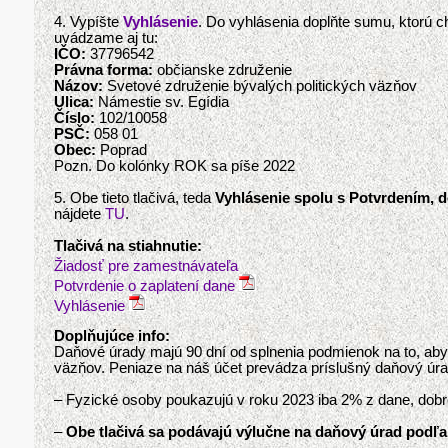
4. Vypíšte
Vyhlásenie
. Do vyhlásenia doplňte sumu, ktorú 
uvádzame aj tu:
IČO:
37796542
Právna forma:
občianske združenie
Názov:
Svetové združenie bývalých politických väzňov
Ulica:
Námestie sv. Egídia
Číslo:
102/10058
PSČ:
058 01
Obec:
Poprad
Pozn. Do kolónky ROK sa píše 2022
5. Obe tieto tlačivá, teda
Vyhlásenie spolu s Potvrdením, d
nájdete
TU
.
Tlačivá na stiahnutie:
Žiadosť pre zamestnávateľa
Potvrdenie o zaplatení dane
Vyhlásenie
Doplňujúce info:
Daňové úrady majú 90 dní od splnenia podmienok na to, aby
väzňov. Peniaze na náš účet prevádza príslušný daňový úr
– Fyzické osoby poukazujú v roku 2023 iba 2% z dane, dob
–
Obe tlačivá sa podávajú výlučne na daňový úrad podľa