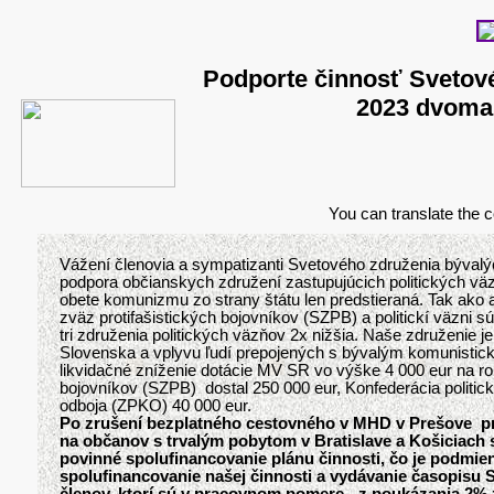
Podporte činnosť Svetové
2023 dvoma 
You can translate the c
Vážení členovia a sympatizanti Svetového združenia bývalý
podpora občianskych združení zastupujúcich politických v
obete komunizmu zo strany štátu len predstieraná. Tak ako a
zväz protifašistických bojovníkov (SZPB) a politickí väzni s
tri združenia politických väzňov 2x nižšia. Naše združenie j
Slovenska a vplyvu ľudí prepojených s bývalým komunistick
likvidačné zníženie dotácie MV SR vo výške 4 000 eur na ro
bojovníkov (SZPB) dostal 250 000 eur, Konfederácia politi
odboja (ZPKO) 40 000 eur.
Po zrušení bezplatného cestovného v MHD v Prešove p
na občanov s trvalým pobytom v Bratislave a Košiciach 
povinné spolufinancovanie plánu činnosti, čo je podmi
spolufinancovanie našej činnosti a vydávanie časopisu