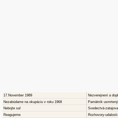
17.November 1989
Nezverejnení a dop
Nezabúdame na okupáciu v roku 1968
Pamätník usmrtenýc
Nebojte sa!
Svedectvá-zatajov
Reagujeme
Rozhovory-udalosti