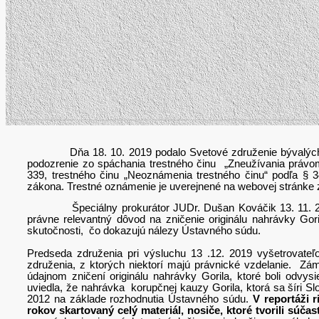
Dňa 18. 10. 2019 podalo Svetové združenie bývalých pol
podozrenie zo spáchania trestného činu „Zneužívania právomo
339, trestného činu „Neoznámenia trestného činu“ podľa § 3
zákona. Trestné oznámenie je uverejnené na webovej stránke 
Špeciálny prokurátor JUDr. Dušan Kováčik 13. 11. 2019 
právne relevantný dôvod na zničenie originálu nahrávky Gor
skutočnosti, čo dokazujú nálezy Ústavného súdu.
Predseda združenia pri výsluchu 13 .12. 2019 vyšetrovateľ
združenia, z ktorých niektorí majú právnické vzdelanie. Zá
údajnom zničení originálu nahrávky Gorila, ktoré boli odvy
uviedla, že nahrávka korupčnej kauzy Gorila, ktorá sa šíri Sl
2012 na základe rozhodnutia Ústavného súdu.
V reportáži 
rokov skartovaný celý materiál, nosiče, ktoré tvorili súčasť