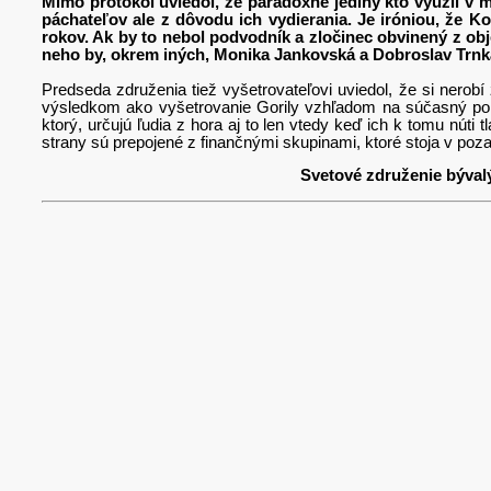
Mimo protokol uviedol, že paradoxne jediný kto využil v 
páchateľov ale z dôvodu ich vydierania.
Je iróniou, že K
rokov. Ak by to nebol podvodník a zločinec obvinený z ob
neho by, okrem iných, Monika Jankovská a Dobroslav Trnka
Predseda združenia tiež vyšetrovateľovi uviedol, že si nerob
výsledkom ako vyšetrovanie Gorily vzhľadom na súčasný poli
ktorý, určujú ľudia z hora aj to len vtedy keď ich k tomu núti 
strany sú prepojené z finančnými skupinami, ktoré stoja v poza
Svetové združenie býval