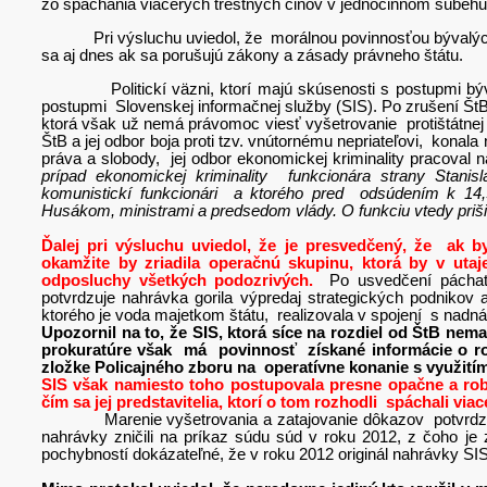
zo spáchania viacerých trestných činov v jednočinnom súbehu
Pri výsluchu uviedol, že morálnou povinnosťou bývalých pol
sa aj dnes ak sa porušujú zákony a zásady právneho štátu.
Politickí väzni, ktorí majú skúsenosti s postupmi býval
postupmi Slovenskej informačnej služby (SIS). Po zrušení Št
ktorá však už nemá právomoc viesť vyšetrovanie protištátnej tr
ŠtB a jej odbor boja proti tzv. vnútornému nepriateľovi, konal
práva a slobody, jej odbor ekonomickej kriminality pracoval n
prípad ekonomickej kriminality funkcionára strany Stani
komunistickí funkcionári a ktorého pred odsúdením k 14,5
Husákom, ministrami a predsedom vlády. O funkciu vtedy priš
Ďalej pri výsluchu uviedol, že je presvedčený, že ak 
okamžite by zriadila operačnú skupinu, ktorá by v utaj
odposluchy všetkých podozrivých.
Po usvedčení páchate
potvrdzuje nahrávka gorila výpredaj strategických podnikov
ktorého je voda majetkom štátu, realizovala v spojení s nad
Upozornil na to, že SIS, ktorá síce na rozdiel od ŠtB ne
prokuratúre však má povinnosť získané informácie o rozs
zložke Policajného zboru na operatívne konanie s využití
SIS však namiesto toho postupovala presne opačne a rob
čím sa jej predstavitelia, ktorí o tom rozhodli spáchali via
Marenie vyšetrovania a zatajovanie dôkazov potvrdzuj
nahrávky zničili na príkaz súdu súd v roku 2012, z čoho je
pochybností dokázateľné, že v roku 2012 originál nahrávky SIS