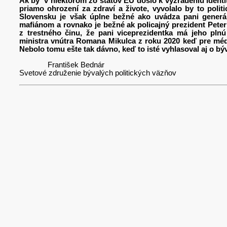
Ak by v niektorom zo štátov EÚ došlo k vyzradeniu identity
priamo ohrození za zdraví a živote, vyvolalo by to poli
Slovensku je však úplne bežné ako uvádza pani generál
mafiánom a rovnako je bežné ak policajný prezident Peter 
z trestného činu, že pani viceprezidentka má jeho pln
ministra vnútra Romana Mikulca z roku 2020 keď pre médi
Nebolo tomu ešte tak dávno, keď to isté vyhlasoval aj o bý
František Bednár
Svetové združenie bývalých politických väzňov