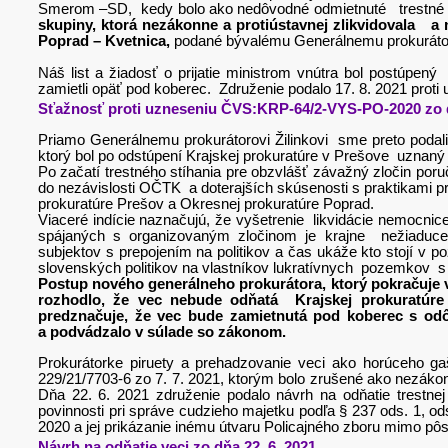
Smerom –SD, kedy bolo ako nedôvodné odmietnuté trestn
skupiny, ktorá nezákonne a protiústavnej zlikvidovala a
Poprad – Kvetnica,
podané bývalému Generálnemu prokurátoro
Náš list a žiadosť o prijatie ministrom vnútra bol postúpe
zamietli opäť pod koberec. Združenie podalo 17. 8. 2021 prot
Sťažnosť proti uzneseniu ČVS:KRP-64/2-VYS-PO-2020 zo d
Priamo Generálnemu prokurátorovi Žilinkovi sme preto podal
ktorý bol po odstúpení Krajskej prokuratúre v Prešove uznaný
Po začatí trestného stíhania pre obzvlášť závažný zločin po
do nezávislosti OČTK a doterajších skúsenosti s praktikami p
prokuratúre Prešov a Okresnej prokuratúre Poprad.
Viaceré indície naznačujú, že vyšetrenie likvidácie nemocnic
spájaných s organizovaným zločinom je krajne nežiaduce
subjektov s prepojením na politikov a čas ukáže kto stojí v
slovenských politikov na vlastníkov lukratívnych pozemkov s
Postup nového generálneho prokurátora, ktorý pokračuje v
rozhodlo, že vec nebude odňatá Krajskej prokuratúr
predznačuje, že vec bude zamietnutá pod koberec s odô
a podvádzalo v súlade so zákonom.
Prokurátorke piruety a prehadzovanie veci ako horúceho g
229/21/7703-6 zo 7. 7. 2021, ktorým bolo zrušené ako nezák
Dňa 22. 6. 2021 združenie podalo návrh na odňatie trestne
povinnosti pri správe cudzieho majetku podľa § 237 ods. 1, 
2020 a jej prikázanie inému útvaru Policajného zboru mimo pôs
Návrh na odňatie veci zo dňa 22. 6. 2021