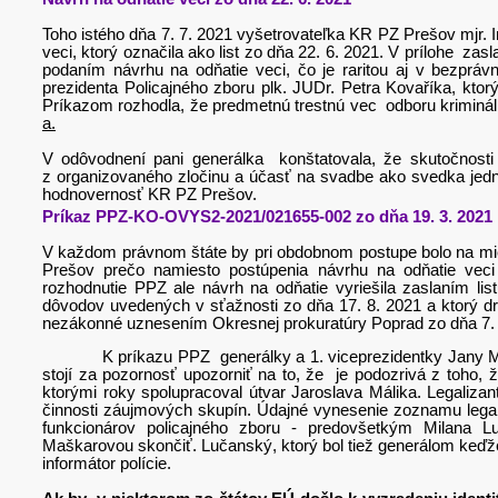
Toho istého dňa 7. 7. 2021 vyšetrovateľka KR PZ Prešov mjr. In
veci, ktorý označila ako list zo dňa 22. 6. 2021. V prílohe zas
podaním návrhu na odňatie veci, čo je raritou aj v bezpr
prezidenta Policajného zboru plk. JUDr. Petra Kovaříka, kt
Príkazom rozhodla, že predmetnú trestnú vec odboru krimináln
a.
V odôvodnení pani generálka konštatovala, že skutočnost
z organizovaného zločinu a účasť na svadbe ako svedka jedn
hodnovernosť KR PZ Prešov.
Príkaz PPZ-KO-OVYS2-2021/021655-002 zo dňa 19. 3. 2021
V každom právnom štáte by pri obdobnom postupe bolo na mies
Prešov prečo namiesto postúpenia návrhu na odňatie veci
rozhodnutie PPZ ale návrh na odňatie vyriešila zaslaním li
dôvodov uvedených v sťažnosti zo dňa 17. 8. 2021 a ktorý dr
nezákonné uznesením Okresnej prokuratúry Poprad zo dňa 7.
K príkazu PPZ generálky a 1. viceprezidentky Jany Maška
stojí za pozornosť upozorniť na to, že je podozrivá z toho, 
ktorými roky spolupracoval útvar Jaroslava Málika. Legalizanti
činnosti záujmových skupín. Údajné vynesenie zoznamu legal
funkcionárov policajného zboru - predovšetkým Milana 
Maškarovou skončiť. Lučanský, ktorý bol tiež generálom keďže 
informátor polície.