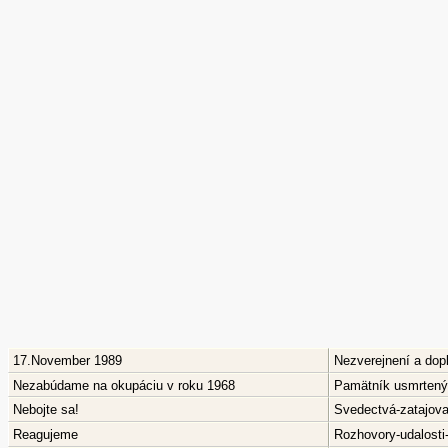
17.November 1989
Nezverejnení a dop
Nezabúdame na okupáciu v roku 1968
Pamätník usmrtenýc
Nebojte sa!
Svedectvá-zatajov
Reagujeme
Rozhovory-udalosti