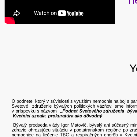
Y
O podnete, ktorý v súvislosti s využitím nemocnie na boj s 
Svetové združenie bývalých politických väzňov, sme infor
v príspevku s názvom
„Podnet Svetového združenia býval
Kvetnici uznala prokuratúra ako dôvodný“
Bývalý predseda vlády Igor Matovič, bývalý ani súčasný minis
zdravie ohrozujúcu situáciu v podtatranskom regióne po zru
nemocnice na liečenie TBC a respiračných chorôb v Kvetnici