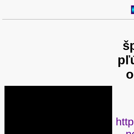
š
pľ
o
htt
n