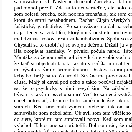
samoväzby č.34. Následne dobehol Žárovka a dal mi
pád mohol prežiť. Zdá sa to neuveriteľné, ale bolo t
som bolesti brucha, celú noc ma preháňalo, tak som ch
ktorú do smrti nezabudnem. Bachar Cigán všetkých 
fašistické, gardistické." Po samoväzbe ma dal na cel
traja. Jeden sa volal Ičo, ktorý opitý odstrelil broko
mal dvanásť rokov trestu za kanibalizmus. Spolu so s
Chystali sa to urobiť aj so svojou dcérou. Držali ju v p
išla okopávať zemiaky. V pivnici počula nárek. Táto 
Mantáka so ženou našla polícia v krčme - obidvoch opit
že keď si objednali tabak, tak do vrecúška im dal len
mi bývalo s týmito kriminálnikmi. Doslova sa mi prot
keby bol hrdý na to, čo urobil. Strašne ma provokoval
ešusa. Malý si dával pod ucho a takto počúval nejak
sa, že to psychicky s nimi nevydržím. Na základe 
bývam s takými psychopatmi? Veď to sa nedá vydržať
chcel potrestať, ale mne bolo samému lepšie, ako s t
smrdeli. Keď sme mali výmenu bielizne, tak oni si 
samoväzbe som nebol sám. Objavil som tam väčšieh
do siete, ktoré mi tam strpčovali pobyt. Keď som ma
vybehol. Takto sme sa spriatelili. Bol som rád, že 
nám dovolili ísť na vychádzku na dobu 15-20 minút.