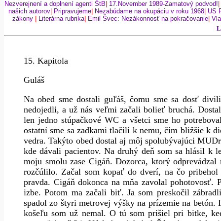
Nezverejnení a doplnení agenti ŠtB
|
17.November 1989-Zamatový podvod!
našich autorov
|
Pripravujeme
|
Nezabúdame na okupáciu v roku 1968
|
US 
zákony
|
Literárna rubrika
|
Emil Švec: Nezákonnosť na pokračovanie
|
Vla
L
15. Kapitola
Guláš
Na obed sme dostali guľáš, čomu sme sa dosť divili
nedojedli, a už nás veľmi začali bolieť bruchá. Dost
len jedno stúpačkové WC a všetci sme ho potrebovali
ostatní sme sa zadkami tlačili k nemu, čím bližšie k d
vedra. Takýto obed dostal aj môj spolubývajúci MUDr.
kde dávali pacientov. Na druhý deň som sa hlásil k l
moju smolu zase Cigáň. Dozorca, ktorý odprevádzal 
rozčúlilo. Začal som kopať do dverí, na čo pribehol
pravda. Cigáň dokonca na mňa zavolal pohotovosť. Pu
izbe. Potom ma začali biť. Ja som preskočil zábradli
spadol zo štyri metrovej výšky na prízemie na betón. 
košeľu som už nemal. O tú som prišiel pri bitke, ke