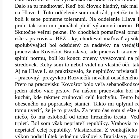
Dalo sa tu meditovať. Keď bol človek hladný, tak mal
na Hlavu I. Toto oddelenie som mal rád, pretože tu bo
boli k sebe pomerne tolerantní. Na oddelenie Hlava I
pruh, tak som mu pomáhal plniť výkonovú normu. B
Skutočne veľmi pekne. Po chodbách pomaľoval ornament
ešte z pracoviska BEZ - ky, chodieval maľovať aj sú
spolubývajúci bol odsúdený za nadávky na vtedaj
pracovisku Kovošrot Bratislava, kde pracovali takmer v
splniť normu, boli ku koncu zmeny vyväzovaní na p
stredovek. Keby som to nebol videl na vlastné oči, tak
Aj na Hlave I. sa praktizovalo, že neplničov priviazal
- pracovný, prezývkou Rozviečík neváhal odsúdeného o
Preto na pracovisku Kovošrot bolo veľa sebapoškodzova
jeden alebo viac prstov. Na našom pracovisku bol no
kuchár, kde takmer zruinoval celú kuchyňu. Tento b
obeseného na popradskej stanici. Takto mi uplynul ro
tomu uveriť, že je to pravda. Za tento čas som si ešte
niečo, čo ma oslobodí od tohto hrozného trestu. Ve
trpieť. Bol som však nepriateľ republiky. Vrahovia to 
nepriateľ celej republiky. Vlastizradca. Z vonkajšieho
výkon podaril útek jednému väzňovi z Bratislavy, ktoré