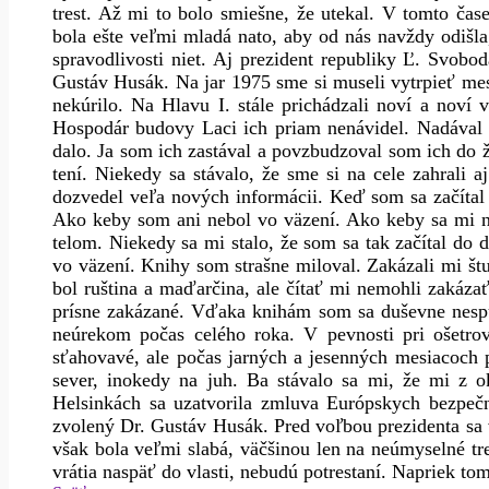
trest. Až mi to bolo smiešne, že utekal. V tomto č
bola ešte veľmi mladá nato, aby od nás navždy odišla
spravodlivosti niet. Aj prezident republiky Ľ. Svob
Gustáv Husák. Na jar 1975 sme si museli vytrpieť mes
nekúrilo. Na Hlavu I. stále prichádzali noví a noví vä
Hospodár budovy Laci ich priam nenávidel. Nadával 
dalo. Ja som ich zastával a povzbudzoval som ich do ž
tení. Niekedy sa stávalo, že sme si na cele zahrali 
dozvedel veľa nových informácii. Keď som sa začítal 
Ako keby som ani nebol vo väzení. Ako keby sa mi n
telom. Niekedy sa mi stalo, že som sa tak začítal do 
vo väzení. Knihy som strašne miloval. Zakázali mi št
bol ruština a maďarčina, ale čítať mi nemohli zakáza
prísne zakázané. Vďaka knihám som sa duševne nespú
neúrekom počas celého roka. V pevnosti pri ošetrovn
sťahovavé, ale počas jarných a jesenných mesiacoch pr
sever, inokedy na juh. Ba stávalo sa mi, že mi z ok
Helsinkách sa uzatvorila zmluva Európskych bezpečn
zvolený Dr. Gustáv Husák. Pred voľbou prezidenta sa v
však bola veľmi slabá, väčšinou len na neúmyselné tr
vrátia naspäť do vlasti, nebudú potrestaní. Napriek tom