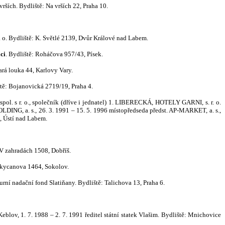
ších. Bydliště: Na vrších 22, Praha 10.
r. o. Bydliště: K. Světlé 2139, Dvůr Králové nad Labem.
aci
. Bydliště: Roháčova 957/43, Písek.
ará louka 44, Karlovy Vary.
: Bojanovická 2719/19, Praha 4.
ol. s r. o., společník (dříve i jednatel) 1. LIBERECKÁ, HOTELY GARNI, s. r. o.
DING, a. s., 26. 3. 1991 – 15. 5. 1996 místopředseda předst. AP-MARKET, a. s.,
6, Ústí nad Labem.
: V zahradách 1508, Dobříš.
 Rokycanova 1464, Sokolov.
ní nadační fond Slatiňany. Bydliště: Talichova 13, Praha 6.
lov, 1. 7. 1988 – 2. 7. 1991 ředitel státní statek Vlašim. Bydliště: Mnichovice