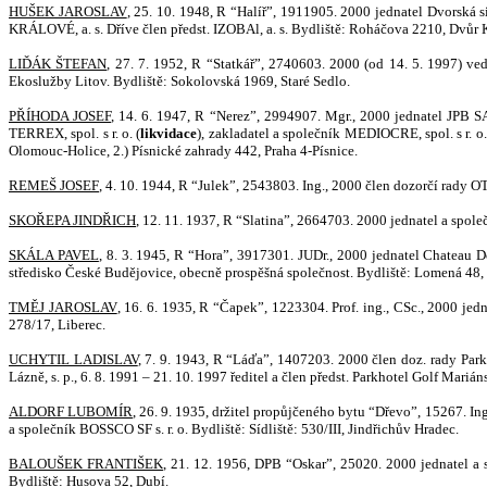
HUŠEK JAROSLAV
, 25. 10. 1948, R “Halíř”, 1911905. 2000 jednatel Dvors
KRÁLOVÉ, a. s. Dříve člen předst. IZOBAl, a. s. Bydliště: Roháčova 2210, Dvůr
LIĎÁK ŠTEFAN
, 27. 7. 1952, R “Statkář”, 2740603. 2000 (od 14. 5. 1997) v
Ekoslužby Litov. Bydliště: Sokolovská 1969, Staré Sedlo.
PŘÍHODA JOSEF
, 14. 6. 1947, R “Nerez”, 2994907. Mgr., 2000 jednatel JPB SANT
TERREX, spol. s r. o. (
likvidace
), zakladatel a společník MEDIOCRE, spol. s r. o.
Olomouc-Holice, 2.) Písnické zahrady 442, Praha 4-Písnice.
REMEŠ JOSEF
, 4. 10. 1944, R “Julek”, 2543803. Ing., 2000 člen dozorčí rady O
SKOŘEPA JINDŘICH
, 12. 11. 1937, R “Slatina”, 2664703. 2000 jednatel a společ
SKÁLA PAVEL
, 8. 3. 1945, R “Hora”, 3917301. JUDr., 2000 jednatel Chateau D
středisko České Budějovice, obecně prospěšná společnost. Bydliště: Lomená 48, 
TMĚJ JAROSLAV
, 16. 6. 1935,
R “Čapek”, 1223304. Prof. ing., CSc., 2000 jed
278/17, Liberec.
UCHYTIL LADISLAV
, 7. 9. 1943, R “Lá
ďa”, 1407203. 2000 člen doz. rady Parkh
Lázně, s. p., 6. 8. 1991 – 21. 10. 1997 ředitel a člen
předst. Parkhotel Golf Marián
ALDORF LUBOMÍR
, 26. 9. 1935, držitel propůjčeného bytu “Dřevo”, 15267. Ing
a společník BOSSCO SF s. r. o. Bydliště: Sídliště: 530/III, Jindřichův Hradec.
BALOUŠEK FRANTIŠEK
, 21. 12. 1956, DPB “Oskar”, 25020. 2000 jednatel a s
Bydliště: Husova 52, Dubí.