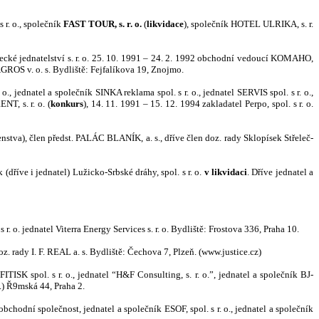
r. o., společník
FAST TOUR, s. r. o.
(
likvidace
), společník HOTEL ULRIKA, s. r.
ké jednatelství s. r. o. 25. 10. 1991 – 24. 2. 1992 obchodní vedoucí KOMAHO,
AGROS v. o. s. Bydliště: Fejfalíkova 19, Znojmo.
., jednatel a společník SINKA reklama spol. s r. o., jednatel SERVIS spol. s r. o.,
NT, s. r. o. (
konkurs
), 14. 11. 1991 – 15. 12. 1994 zakladatel Perpo, spol. s r. o.
nstva), člen předst. PALÁC BLANÍK, a. s., dříve člen doz. rady Sklopísek Střeleč-
(dříve i jednatel) Lužicko-Srbské dráhy, spol. s r. o.
v likvidaci
. Dříve jednatel a
 s r. o. jednatel Viterra Energy Services s. r. o. Bydliště: Frostova 336, Praha 10.
 doz. rady I. F. REAL a. s. Bydliště: Čechova 7, Plzeň. (www.justice.cz)
OFITISK spol.
s r. o., jednatel “H&
F Consulting, s. r. o.”, jednatel a společník BJ-
2.) Ř9mská 44, Praha
2.
bchodní společnost, jednatel a společník ESOF, spol. s r. o., jednatel a společník