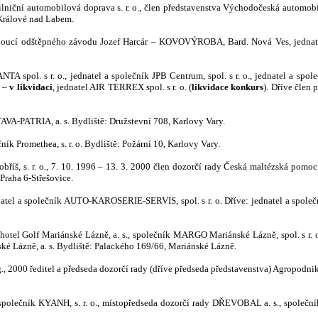
ká silniční automobilová doprava s. r. o., člen představenstva Východočeská 
 Králové nad Labem.
edoucí odštěpného závodu Jozef Harcár – KOVOVÝROBA, Bard. Nová Ves, jednatel 
A spol. s r. o., jednatel a společník JPB Centrum, spol. s r. o., jednatel a společ
 –
v likvidaci
, jednatel AIR TERREX spol. s r. o. (
likvidace konkurs
). Dříve člen p
TAVA-PATRIA, a. s. Bydliště: Družstevní 708, K
arlovy Vary.
ník Promethea, s. r. o. Bydliště: Požární 10, Karlovy Vary.
obříš, s. r. o., 7. 10. 1996 – 13. 3. 2000 člen dozorčí rady Česká maltézská pom
Praha 6-Střešovice.
natel a společník AUTO-KAROSERIE-SERVIS, spol. s r. o. Dříve: jednatel a spole
otel Golf Mariánské Lázně, a. s., společník MARGO Mariánské Lázně, spol. s r. o.,
ské Lázně, a. s. Bydliště: Palackého 169/66, Mariánské Lázně.
., 2000 ředitel a předseda dozorčí rady (dříve předseda představenstva) Agropodnik J
polečník KYANH, s. r. o., místopředseda dozorčí rady DŘEVOBAL a. s., společník D