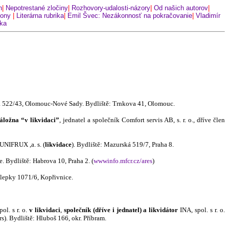
h
|
Nepotrestané zločiny
|
Rozhovory-udalosti-názory
|
Od našich autorov
|
kony
|
Literárna rubrika
|
Emil Švec: Nezákonnosť na pokračovanie
|
Vladimír
nka
 a 522/43, Olomouc-Nové Sady. Bydliště: Trnkova 41, Olomouc.
áložna “v likvidaci”
, jednatel a společník Comfort servis AB, s. r. o., dříve člen
 UNIFRUX ,a. s. (
likvidace
). Bydliště: Mazurská 5
19/7, Praha 8.
. Bydliště: Habrova 10, Praha 2. (
wwwinfo.mfcr.cz/ares
)
Nálepky 1071/6, Kopřivnice.
ol. s r. o.
v likvidaci
,
společník (dříve i jednatel) a likvidátor
INA, spol. s r. o.
s). Bydliště: Hluboš 166, okr. Příbra
m.