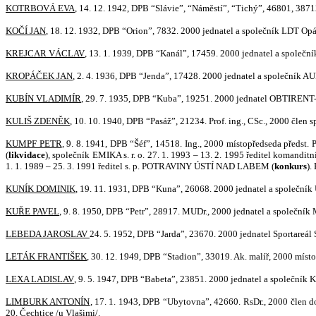
KOTRBOVÁ EVA
, 14. 12. 1942, DPB “Slávie”, “Náměstí”, “Tichý”, 46801, 3871
KOČÍ JAN
, 18. 12. 1932, DPB “Orion”, 7832. 2000 jednatel a společník LDT Opárn
KREJCAR VÁCLAV
, 13. 1. 1939, DPB “Kanál”, 17459. 2000 jednatel a společník
KROPÁČEK JAN
, 2. 4. 1936, DPB “Jenda”, 17428. 2
000 jednatel a společník AUD
KUBÍN VLADIMÍR
, 29. 7. 1935, DPB “Kuba”, 19251. 2000 jednatel OBTIRENT-INV
KULIŠ ZDENĚK
, 10. 10. 1940, DPB “Pasáž”, 21234. Prof. ing., CSc., 2000
KUMPF PETR
, 9. 8. 1941, DPB “Šéf”, 14518. Ing., 2000 místopředseda předst
(
likvidace
), společník EMIKA s. r. o. 27. 1. 1993 – 13. 2. 1995 ředitel koman
1. 1. 1989 – 25. 3. 1991 ředitel s. p. PO
TRAVINY ÚSTÍ NAD LABEM (
konkurs
).
KUNÍK DOMINIK
, 19. 11. 1931, DPB “Kuna”, 26068. 2000 jednatel a společník 
KUŘE PAVEL
, 9. 8. 1950, DPB “Petr”, 28917. MUDr., 2000 jednatel a společník M
LEBEDA JAROSLAV
24. 5. 1952, DPB “Jarda”, 23670. 2000
jednatel Sportareál 
LETÁK FRANTIŠEK
, 30. 12. 1949, DPB “Stadion”, 33019. Ak. malíř, 2000 míst
LEXA LADISLAV
, 9. 5. 1947, DPB “Babeta”, 23851. 2000 jednatel a společník 
LIMBURK ANTONÍN
, 17. 1. 1
943, DPB “Ubytovna”, 42660. RsDr., 2000 člen doz
20, Čechtice /u Vlašimi/.