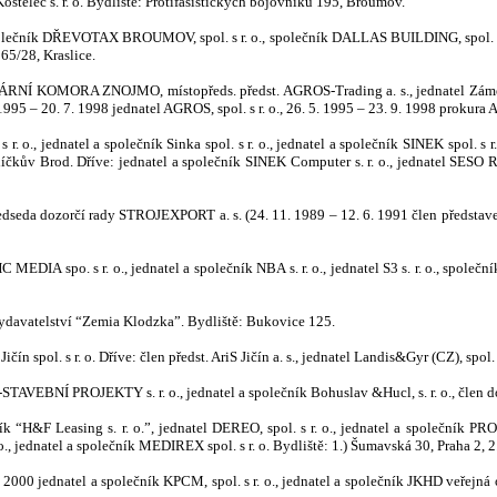
ostelec s. r. o. Bydliště: Protifašistických bojovníků 195, Broumov.
 společník DŘEVOTAX BROUMOV, spol. s r. o., společník DALLAS BUILDING, spol. s 
865/28, Kraslice.
AGRÁRNÍ KOMORA ZNOJMO, místopředs. předst. AGROS-Trading a. s., jednatel Zámec
 1995 – 20. 7.
1998 jednatel AGROS, spol. s r. o., 26. 5. 1995 – 23. 9. 1998 prokura 
., jednatel a společník Sinka spol. s r. o., jednatel a společník SINEK spol. s r. o
Havlíčkův Brod. Dříve: jednatel a společník SINEK Computer
s. r. o., jednatel SESO RE
ředseda dozorčí rady STROJEXPORT a. s. (24. 11. 1989 – 12. 6. 1991 člen představe
DIA spo. s r. o., jednatel a společník NBA s. r. o., jednatel S3 s. r. o., společník 
ydavatelství “Zemia Klodzka”. Bydliště: Bukovice 125.
ín spol. s r. o. Dříve: člen předst. AriS Jičín a. s., jedn
atel Landis&G
yr (CZ), spol.
K-STAVEBNÍ PROJEKTY s. r. o., jednatel a společník Bohuslav &
Hucl, s.
r. o., člen
ník “H
&
F Leasing s. r. o.”, jednatel DEREO, spol. s r. o., jednatel a společník PR
 o., jednatel a společník MEDIREX spol. s r. o. Bydliště: 1.) Šumavská 30, Praha 2, 
2000 jednatel a společník KPCM, spol. s r. o., jednatel a společník JKHD veřejná o