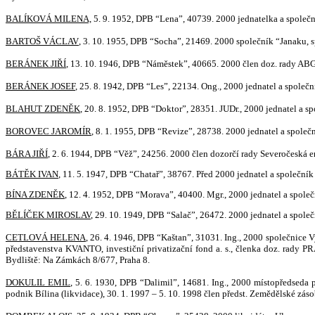
BALÍKOVÁ MILENA,
5. 9. 1952, DPB “Lena”, 40739. 2000 jednatelka a společnice 
BARTOŠ VÁCLAV
, 3. 10. 1955, DPB “Socha”, 21469. 2000 společník “Janaku, spo
BERÁNEK JIŘÍ
, 13. 10. 1946, DPB “Náměstek”, 40665. 2000 člen doz. rady ABG 
BERÁNEK JOSEF
, 25. 8. 1942, DPB “Les”, 22134.
Ong., 2000 jednatel a společ
BLAHUT ZDENĚK
, 20. 8. 1952, DPB “Doktor”, 28351. JUDr., 2000 jednatel a sp
BOROVEC JAROMÍR
, 8. 1. 1955, DPB “Revize”, 28738. 2000 jednatel a spole
BÁRA JIŘÍ
, 2. 6. 1944, DPB “Věž”, 24256. 2000 člen dozorčí rady Severočeská en
BÁTĚK IVAN
, 11. 5. 1947, DPB “Chatař”, 38767. Před 2000 jednatel a společník
BÍNA ZDENĚK
, 12. 4. 1952, DPB “Morava”, 40400. Mgr., 2000 jednatel a společní
BĚLÍČEK MIROSLAV
, 29. 10. 1949, DPB “Salač”, 26472. 2000 jednatel a společ
CETLOVÁ HELENA
, 26. 4. 1946, DPB “Kaštan”, 31031. Ing., 2000 společnice Vy
představenstva KVANTO, investiční privatizační fond a. s., členka doz. rady 
Bydliště: Na Zámkách 8/677, Praha 8.
DOKULIL EMIL
, 5. 6. 1930, DPB “Dalimil”, 14681. Ing., 2000 místopředseda p
podnik Bílina (likvidace), 30. 1. 1997 – 5. 10. 1998 člen předst. Zemědělské záso