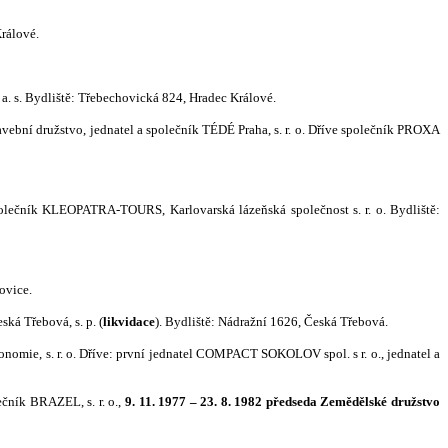
Králové.
 a. s. Bydliště: Třebechovická 824, Hradec Králové.
ební družstvo, jednatel a společník TÉDÉ Praha, s. r. o. Dříve společník PROXA
olečník KLEOPATRA-TOURS, Karlovarská lázeňská společnost s. r. o. Bydliště:
ovice.
ská Třebová, s. p.
(
likvidace
). Bydliště: Nádražní 1626, Česká Třebová.
omie, s. r. o. Dříve: první jednatel COMPACT SOKOLOV spol. s r. o., jednatel a
lečník BRAZEL, s. r. o.,
9. 11. 1977 – 23. 8. 1982 předseda Zemědělské družstvo