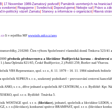
tB
|
17.November 1989-Zamatový podvod!
|
Pamätník usmrtených na hraniciac
 svedomie
|
Reagujeme
|
Svedectvá
|
Doporučujeme
|
Nebojte sa!
|
Právo a zá
čín-politický väzeň Zamatu
|
Stanovy a informácie o organizácii
|
Hlavná strá
.cz
či v rejstříku MF
wwwinfo.mfcr.cz/ares
kontrarozvědky, 210260. Člen výboru Společenství vlastníků domů Trnkova 523/41
, 2000
předseda představen
stva a likvidátor
Budějovická koruna – družstevní z
ě: 1.) Jana Opletala 821/65, České Budějovice, 2.) Poříčí 259, Boršov nad Vltavou.
ečník VBS Representace, spol. s r. o., 6. 11. 1979 – 16. 11. 1984 náměstek ředitele
a společník SUPRUS s. r. o., soukromý podnikatel – provozování cestovní kanceláře
ník ANIO, s. r. o., dříve jednatel a společník AF CENTRUM, s. r. o. Bydliště: Kpt. 
ZESEKO, spol. s r. o. Bydliště: Trnávka 5.
ečník WOSTAGE spol. s r. o. (
likvidace
), jednatel, společník a likvidátor LEDOS, sp
 GZ, s. r. o.(likvidace), konkursní správce BRAMPAST, spol. s r. o. (likvidace konkur