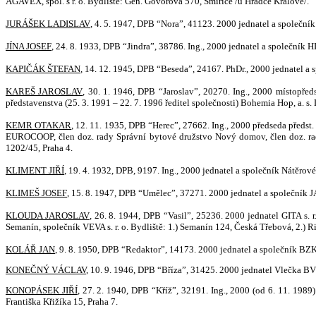
AGAVEX, spol. s r. o. Bydliště: Gen. Govorova 570, Smiřice /u Hradce Králové/.
JURÁŠEK LADISLAV
, 4. 5. 1947, DPB “Nora”, 41123. 2000 jednatel a společník
JÍNA JOSEF
, 24. 8. 1933, DPB “Jindra”, 38786. Ing., 2000 jednatel a společník 
KAPIČÁK ŠTEFAN
, 14. 12. 1945, DPB “Beseda”, 24167. PhDr., 2000 jednatel a sp
KAREŠ JAROSLAV
, 30. 1. 1946, DPB “Jaroslav”, 20270. Ing., 2000 místopředs
představenstva (25. 3. 1991 – 22. 7. 1996 ředitel společnosti) Bohemia Hop, a. s.
KEMR OTAKAR
, 12. 11. 1935, DPB “Herec”, 27662. Ing., 2000 předseda předst.
EUROCOOP, člen doz. rady Správní bytové družstvo Nový domov, člen doz. rad
1202/45, Praha 4.
KL
IMENT JIŘÍ
, 19. 4. 1932, DPB, 9197. Ing., 2000 jednatel a společník Nátěrové h
KLIMEŠ JOSEF
, 15. 8. 1947, DPB “Umělec”, 37271. 2000 jednatel a společník JA
KLOUDA JAROSLAV
, 26. 8. 1944, DPB “Vasil”, 25236. 2000 jednatel GITA s. r
Semanín, společník VEVA s. r. o. Bydliště: 1.) Semanín 124, Česká Třebová, 2.) 
KOLÁŘ JAN
, 9. 8. 1950, DPB “Redaktor”, 14173. 2000 jednatel a společník BZK s.
KONEČNÝ VÁCLAV
, 10. 9. 1946, DPB “Bříza”, 31425. 2000 jednatel Vlečka BVV 
KONOPÁSEK JIŘÍ
, 27. 2. 1940, DPB “Kříž”, 32191. Ing., 2000 (od 6. 11. 1989
Františka Křižíka 15, Praha 7.