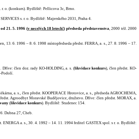
 o. (konkurs). Bydliště: Pellicova 3c, Brno.
 SERVICES s. r. o. Bydliště: Majerského 2031, Praha 4.
od 21. 5. 1996 (
v necelých 18 letech!
) předseda představenstva
, 2000 též. 2000
n, 13. 6. 1996 – 8. 6. 1998 místopředseda předst. FERRA, a. s., 27. 8. 1996 – 17.
o. Dříve: člen doz. rady KO-HOLDING, a. s. (
likvidace konkurs
), člen předst. KO-
-Podolí.
á mlékárna, a. s., člen předst. KOOPERACE Hrotovice, a. s., předseda AGROCHEMA,
 předst. Agroodbyt Moravské Budějovice, družstvo. Dříve: člen předst. MORAX, a.
ovany
(
likvidace konkurs
). Bydliště: Studenec 154.
 26. Dubna 27, Cheb.
. ENERGA a. s., 30. 4. 1992 – 14. 11. 1994 ředitel GASTEX spol. s r. o. Bydliště: