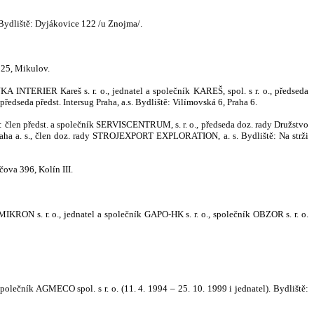
 Bydliště: Dyjákovice 122 /u Z
nojma/.
 25, Mikulov.
NKA INTERIER Kareš s. r. o., jednatel a společník KAREŠ, spol. s r. o., předseda
ředseda předst. Intersug Praha, a.s. Bydli
š
tě: Vilímovská 6, Praha 6.
ve: člen předst. a společník SERVISCENTRUM, s. r. o., předseda doz. rady Družstvo
aha a. s., člen doz. rady STROJEXPORT EXPLORATION, a. s. Bydliště: Na strži
učova 396, Kolín III.
OMIKRON s. r. o., jednatel a společník GAPO-HK s. r. o., společník OBZOR s. r. o.
olečník AGMECO spol. s r. o. (11. 4. 1994 – 25. 10. 1999 i jednatel). Bydliště: