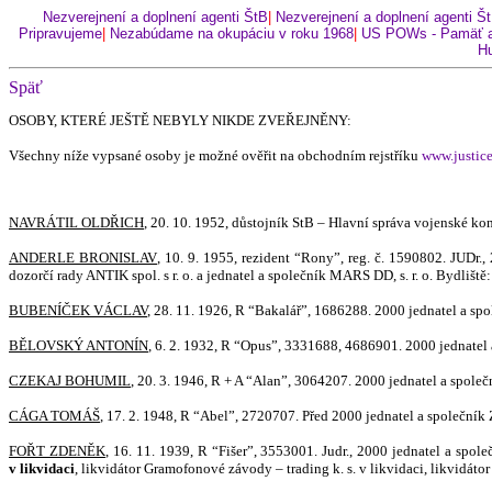
Nezverejnení a doplnení agenti ŠtB
|
Nezverejnení a doplnení agenti Š
Pripravujeme
|
Nezabúdame na okupáciu v roku 1968
|
US POWs - Pamäť a
Hu
Späť
OSOBY, KTERÉ JEŠTĚ NEBYLY NIKDE ZVEŘEJNĚNY:
Všechny níže vypsané osoby je možné ověřit na obchodním rejstříku
www.justice
NAVRÁTIL OLDŘICH
, 20. 10. 1952, důstojník StB – Hlavní správa vojenské 
ANDERLE BRONISLAV
, 10. 9. 1955, rezident “Rony”, reg. č. 1590802. JUDr.
dozorčí rady ANTIK spol. s r. o. a jednatel a společník MARS DD, s. r. o. Bydlišt
BUBENÍČEK VÁCLAV
, 28. 11. 1926, R “Bakalář”, 1686288. 2000 jednatel a spol
BĚLOVSKÝ ANTONÍN
, 6. 2. 1932, R “Opus”, 3331688, 4686901. 2000 jednatel 
CZEKAJ BOHUMIL
, 20. 3. 1946, R + A “Alan”, 3064207. 2000 jednatel a společ
CÁGA TOMÁŠ
, 17. 2. 1948, R “Abel”, 2720707. Před 2000 jednatel a společník 
FOŘT ZDENĚK
, 16. 11. 1939, R “Fišer”, 3553001. Judr., 2000 jednatel a spol
v likvidaci
, likvidátor Gramofonové závody – trading k. s. v likvidaci, likvidátor