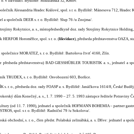
 o. v likvidaci. Bydliště: Mikulášská 52, Krnov.
polečník Alessandria Hradec Králové, spol. s r. o. Bydliště: Mánesova 712, Hradec 
el a společník DEER s. r. o. Bydliště: Slup 76 /u Znojma/.
rojírny Rokytnice, a. s., místopředsedkyně doz. rady Strojírny Rokytnice Holding,
k HERFOR Horoměřice, spol. s r. o. (
likvidace
),
předseda představenstva OAZA, stav
 společnice MORATEZ, s. r. o. Bydliště: Bartošova čtvrť 4160, Zlín.
říve předseda představenstva) BAD GIESSHÜBLER TOURISTIK a. s., jednatel a sp
ník TRUDEX, s. r. o. Bydliště: Osvobození 603, Boršice.
s. r. o.
, předseda doz. rady FOASP a. s. Bydliště: Janáčkova 1614/8, České Buděj
kerský dům Konečný, a. s., 1. 7. 1990 – 27. 5. 1993 zástupce ředitele Potraviny Če
ultury (od 11. 7. 1990), jednatel a společník HOFMANN BOHEMIA – partner gastron
ASTROS, spol. s r. o. Bydliště: Radniční 79 /u Sokolova/.
á obchodní, s. r. o., člen předst. Polabská zelinářská, a. s. Dříve: jednatel a spo