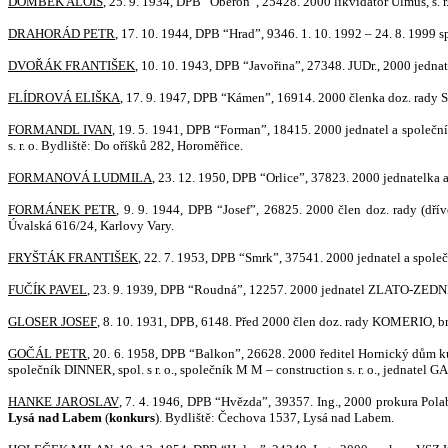
DOMBEK ALOIS
, 25. 9. 1934, DPB “Oberon”, 25428. 2000 likvidátor Ulmus, s. r.
DRAHORÁD PETR
, 17. 10. 1944, DPB “Hrad”, 9346. 1. 10. 1992 – 24. 8. 1999 s
DVOŘÁK FRANTIŠEK
, 10. 10. 1943, DPB “Javořina”, 27348. JUDr., 2000 jednat
FLÍDROVÁ ELIŠKA
, 17. 9. 1947, DPB “Kámen”, 16914. 2000 členka doz. rady St
FORMANDL IVAN
, 19. 5. 1941, DPB “Forman”, 18415. 2000 jednatel a společní
s. r. o. Bydliště: Do oříšků 282, Horoměřice.
FORMANOVÁ LUDMILA
, 23. 12. 1950, DPB “Orlice”, 37823. 2000 jednatelka a
FORMÁNEK PETR
, 9. 9. 1944, DPB “Josef”, 26825. 2000 člen doz. rady (d
Úvalská 616/24, Karlovy Vary.
FRYŠTÁK FRANTIŠEK
, 22. 7. 1953, DPB “Smrk”, 37541. 2000 jednatel a společ
FUČÍK PAVEL
, 23. 9. 1939, DPB “Roudná”, 12257. 2000 jednatel ZLATO-ZEDNÍK 
GLOSER JOSEF
, 8. 10. 1931, DPB, 6148. Před 2000 člen doz. rady KOMERIO, bro
GOČÁL PETR
, 20. 6. 1958, DPB “Balkon”, 26628. 2000 ředitel Hornický dům k
společník DINNER, spol. s r. o., společník M M – construction s. r. o., jednatel G
HANKE JAROSLAV
, 7. 4. 1946, DPB “Hvězda”, 39357. Ing., 2000 prokura Polabsk
Lysá nad Labem
(
konkurs
). Bydliště: Čechova 1537, Lysá nad Labem.