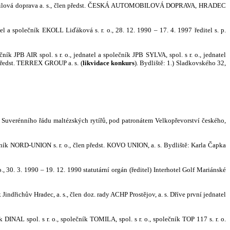
automobilová doprava a. s., člen předst. ČESKÁ AUTOMOBILOVÁ DOPRAVA, HRADEC
a společník EKOLL Liďáková s. r. o., 28. 12. 1990 – 17. 4. 1997 ředitel s. p.
ník JPB AIR spol. s r. o., jednatel a společník JPB SYLVA, spol. s r. o., jednatel
ředst.
TERREX GROUP a. s. (
likvidace konkurs
). Bydliště: 1.) Sladkovského 32,
oc Suverénního řádu maltézských rytířů, pod patronátem Velkopřevorství českého,
čník NORD-UNION s. r. o., člen předst. KOVO UNION, a. s. Bydliště: Karla Čapka
 30. 3. 1990 – 19. 12. 1990 statutární orgán (ředitel) Interhotel Golf Mariánské
indřichův Hradec, a. s., člen doz. rady ACHP Prostějov, a. s. Dříve první jednatel
INAL spol. s r. o., společník TOMILA, spol. s r. o., společník TOP 117 s. r. o.