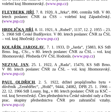
volební kraj Jihomoravský. (
www.psp.cz
)
FLEYBERK JIŘÍ
, 7. 8. 1920, A „Jirka“, 890, centrála StB. V 80.
letech poslanec ČNR za ČSS – volební kraj Západočeský.
(
www.psp.cz
)
HRDLIČKA JIŘÍ
, 8. 11. 1921, A „Rubeš“, 1137, 12. 2. 1955 – 23.
5. 1968 StB České Budějovice. V 80. letech poslanec ČNR za ČSL
– vol. kraj Jihočeský. (
www.psp.cz
)
KOLAŘÍK JAROSLAV
, 7. 1. 1933, D „Jarda“, 15883, KS StB
Brno. Ing., CSc., v 80. letech poslanec ČNR za ČSL – vol. kraj
Jihomoravský. Předseda OV ČSL Hodonín. (
www.psp.cz
)
NEZVAL JAN
, 25. 1. 1922, A „Rada“, 15470, KS StB Brno.
V 80. letech poslanec ČNR za ČSL – vol. kraj Jihomoravský.
(
www.psp.cz
)
PAUL OLDŘICH
, 2. 5. 1922, držitel propůjčeného bytu +
důvěrník „Zemědělec“, „Holič“, 9444, 24082, DPB 25. 1. 1966 –
22. 12. 1966 StB Louny. Ing., v 80. letech poslanec ČNR za KSČ –
vol. kraj Severočeský.
Člen předsednictva České národní rady
a člen
prac. skupiny předsednictva ČNR pro zahraniční vztahy.
(
www.psp.cz
)