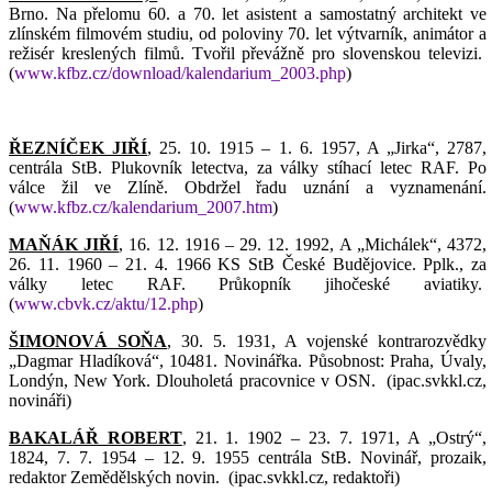
Brno. Na přelomu 60. a 70. let asistent a samostatný architekt ve
zlínském filmovém studiu, od poloviny 70. let výtvarník, animátor a
režisér kreslených filmů. Tvořil převážně pro slovenskou televizi.
(
www.kfbz.cz/download/kalendarium_2003.php
)
ŘEZNÍČEK JIŘÍ
, 25. 10. 1915 – 1. 6. 1957, A „Jirka“, 2787,
centrála StB. Plukovník letectva, za války stíhací letec RAF. Po
válce žil ve Zlíně. Obdržel řadu uznání a vyznamenání.
(
www.kfbz.cz/kalendarium_2007.htm
)
MAŇÁK JIŘÍ
, 16. 12. 1916 – 29. 12. 1992, A „Michálek“, 4372,
26. 11. 1960 – 21. 4. 1966 KS StB České Budějovice. Pplk., za
války letec RAF. Průkopník jihočeské aviatiky.
(
www.cbvk.cz/aktu/12.php
)
ŠIMONOVÁ SOŇA
, 30. 5. 1931, A vojenské kontrarozvědky
„Dagmar Hladíková“, 10481. Novinářka. Působnost: Praha, Úvaly,
Londýn, New York. Dlouholetá pracovnice v OSN.
(ipac.svkkl.cz,
novináři)
BAKALÁŘ ROBERT
, 21. 1. 1902 – 23. 7. 1971, A „Ostrý“,
1824, 7. 7. 1954 – 12. 9. 1955 centrála StB. Novinář, prozaik,
redaktor Zemědělských novin.
(ipac.svkkl.cz, redaktoři)