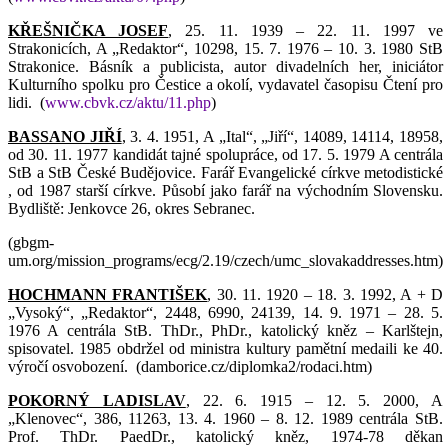
KŘEŠNIČKA JOSEF
, 25. 11. 1939 – 22. 11. 1997 ve
Strakonicích, A „Redaktor“, 10298, 15. 7. 1976 – 10. 3. 1980 StB
Strakonice. Básník a publicista, autor divadelních her, iniciátor
Kulturního spolku pro Čestice a okolí, vydavatel časopisu Čtení pro
lidi.
(
www.cbvk.cz/aktu/11.php
)
BASSANO JIŘÍ
, 3. 4. 1951, A „Ital“, „Jiří“, 14089, 14114, 18958,
od 30. 11. 1977 kandidát tajné spolupráce, od 17. 5. 1979 A centrála
StB a StB České Budějovice. Farář Evangelické církve metodistické
, od 1987 starší církve. Působí jako farář na východním Slovensku.
Bydliště: Jenkovce 26, okres Sebranec.
(gbgm-
um.org/mission_programs/ecg/2.19/czech/umc_slovakaddresses.htm)
HOCHMANN FRANTIŠEK
, 30. 11. 1920 – 18. 3. 1992, A + D
„Vysoký“, „Redaktor“, 2448, 6990, 24139, 14. 9. 1971 – 28. 5.
1976 A centrála StB. ThDr., PhDr., katolický kněz – Karlštejn,
spisovatel. 1985 obdržel od ministra kultury pamětní medaili ke 40.
výročí osvobození.
(damborice.cz/diplomka2/rodaci.htm)
POKORNÝ LADISLAV
, 22. 6. 1915 – 12. 5. 2000, A
„Klenovec“, 386, 11263, 13. 4. 1960 – 8. 12. 1989 centrála StB.
Prof. ThDr. PaedDr., katolický kněz, 1974-78 děkan