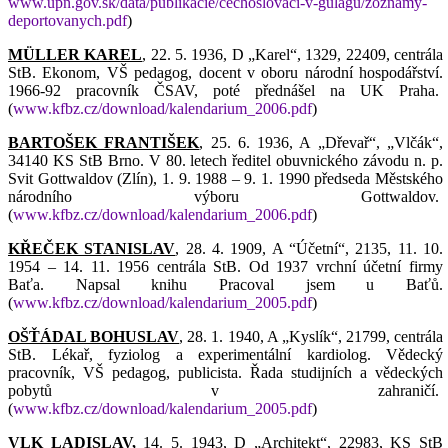
www.upn.gov.sk/data/publikacie/cechoslovaci-v-gulagu/zoznamy-
deportovanych.pdf
)
MÜLLER KAREL
, 22. 5. 1936, D „Karel“, 1329, 22409, centrála
StB. Ekonom, VŠ pedagog, docent v oboru národní hospodářství.
1966-92 pracovník ČSAV, poté přednášel na UK Praha.
(
www.kfbz.cz/download/kalendarium_2006.pdf
)
BARTOŠEK FRANTIŠEK
, 25. 6. 1936, A „Dřevař“, „Vlčák“,
34140 KS StB Brno. V 80. letech ředitel obuvnického závodu n. p.
Svit Gottwaldov (Zlín), 1. 9. 1988 – 9. 1. 1990 předseda Městského
národního výboru Gottwaldov.
(
www.kfbz.cz/download/kalendarium_2006.pdf
)
KŘEČEK STANISLAV
, 28. 4. 1909, A “Účetní“, 2135, 11. 10.
1954 – 14. 11. 1956 centrála StB. Od 1937 vrchní účetní firmy
Baťa. Napsal knihu Pracoval jsem u Baťů.
(
www.kfbz.cz/download/kalendarium_2005.pdf
)
OŠŤÁDAL BOHUSLAV
, 28. 1. 1940, A „Kyslík“, 21799, centrála
StB. Lékař, fyziolog a experimentální kardiolog. Vědecký
pracovník, VŠ pedagog, publicista. Řada studijních a vědeckých
pobytů v zahraničí.
(
www.kfbz.cz/download/kalendarium_2005.pdf
)
VLK LADISLAV,
14. 5. 1943, D „Architekt“, 22983, KS StB