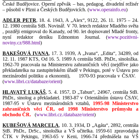
České Budějovice. Operní zpěvák – bas, pedagog, divadelní režisér
– působil v Plzni a Českých Budějovicích. (
www.operainfo.eu
)
ADLER PETR
, 18. 4. 1943, A „Alex“, 9122, 26. 11. 1975 – 24.
12. 1980 centrála StB. Novinář. V 70. letech redaktor Mladého světa
, později emigroval do Kanady, od 90. let dopisovatel Mladé fronty,
nyní redaktor deníku Edmonton Journal. (
www.pozitivni-
noviny.cz/988.html
)
BAKEŠOVÁ IVANA
, 17. 3. 1939, A „Ivana“, „Edita“, 34289, od
12. 11. 1987 KTS, Od 16. 5. 1989 A centrála StB. PhDr., sinoložka.
1962-70 pracovala na Ministerstvu zahraničních věcí (nejdříve jako
překladatelka na zastupitelském úřadě v Pekingu, poté v Ústavu pro
mezinárodní politiku a ekonomii),
1970-93 pracovala v ČSAV.
(
www.libri.cz/databaze/orient
)
HLAVATÝ LUKÁŠ
, 5. 4. 1957, D „Tabun“, 24967, centrála StB.
PhDr., sinolog a překladatel. 1983-87 v Orientálním ústavu ČSAV,
1987-95 v Ústavu mezinárodních vztahů,
1995-98 Ministerstvo
zahraničních věcí ČR, od 1998 Ministerstvo průmyslu a
obchodu ČR.
(
www.libri.cz./databaze/orient
)
KUBEŠOVÁ MARCELA
, 10. 3. 1934, D „Agáta“, 2892, centrála
StB. PhDr., DrSc., sinoložka a VŠ učitelka. 1959-61 zpravodajka
ČTK v Pekingu, 1963-65 v Keni, 1966-74 přednášela na VŠ