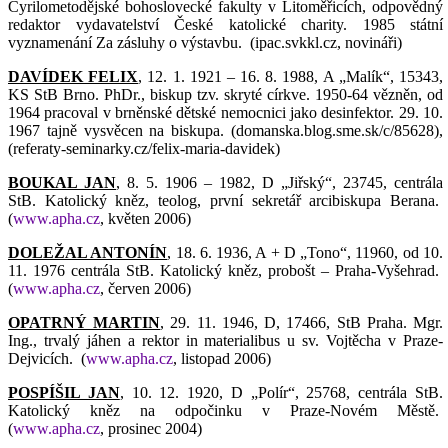
Cyrilometodějské bohoslovecké fakulty v Litoměřicích, odpovědný
redaktor vydavatelství České katolické charity. 1985 státní
vyznamenání Za zásluhy o výstavbu.
(ipac.svkkl.cz, novináři)
DAVÍDEK FELIX
, 12. 1. 1921 – 16. 8. 1988, A „Malík“, 15343,
KS StB Brno. PhDr., biskup tzv. skryté církve. 1950-64 vězněn, od
1964 pracoval v brněnské dětské nemocnici jako desinfektor. 29. 10.
1967 tajně vysvěcen na biskupa. (domanska.blog.sme.sk/c/85628),
(referaty-seminarky.cz/felix-maria-davidek)
BOUKAL JAN
, 8. 5. 1906 – 1982, D „Jiřský“, 23745, centrála
StB. Katolický kněz, teolog, první sekretář arcibiskupa Berana.
(
www.apha.cz
, květen 2006)
DOLEŽAL ANTONÍN
, 18. 6. 1936, A + D „Tono“, 11960, od 10.
11. 1976 centrála StB. Katolický kněz, probošt – Praha-Vyšehrad.
(
www.apha.cz
, červen 2006)
OPATRNÝ MARTIN
, 29. 11. 1946, D, 17466, StB Praha. Mgr.
Ing., trvalý jáhen a rektor in materialibus u sv. Vojtěcha v Praze-
Dejvicích.
(
www.apha.cz
, listopad 2006)
POSPÍŠIL JAN
, 10. 12. 1920, D „Polír“, 25768, centrála StB.
Katolický kněz na odpočinku v Praze-Novém Městě.
(
www.apha.cz
, prosinec 2004)