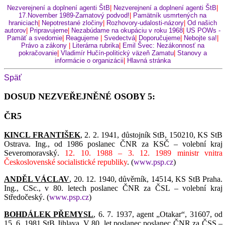
Nezverejnení a doplnení agenti ŠtB
|
Nezverejnení a doplnení agenti ŠtB
|
17.November 1989-Zamatový podvod!
|
Pamätník usmrtených na
hraniciach
|
Nepotrestané zločiny
|
Rozhovory-udalosti-názory
|
Od našich
autorov
|
Pripravujeme
|
Nezabúdame na okupáciu v roku 1968
|
US POWs -
Pamäť a svedomie
|
Reagujeme
|
Svedectvá
|
Doporučujeme
|
Nebojte sa!
|
Právo a zákony
|
Literárna rubrika
|
Emil Švec: Nezákonnosť na
pokračovanie
|
Vladimír Hučín-politický väzeň Zamatu
|
Stanovy a
informácie o organizácii
|
Hlavná stránka
Späť
DOSUD NEZVEŘEJNĚNÉ OSOBY 5:
ČR5
KINCL FRANTIŠEK
, 2. 2. 1941, důstojník StB, 150210, KS StB
Ostrava. Ing., od 1986 poslanec ČNR za KSČ – volební kraj
Severomoravský.
12. 10. 1988 – 3. 12. 1989 ministr vnitra
Československé socialistické republiky
. (
www.psp.cz
)
ANDĚL VÁCLAV
, 20. 12. 1940, důvěrník, 14514, KS StB Praha.
Ing., CSc., v 80. letech poslanec ČNR za ČSL – volební kraj
Středočeský. (
www.psp.cz
)
BOHDÁLEK PŘEMYSL
, 6. 7. 1937, agent „Otakar“, 31607, od
15. 6. 1981 StB Jihlava. V 80. let poslanec poslanec ČNR za ČSS –