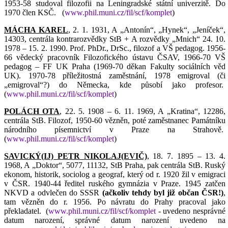
1953-58 studoval filozofii na Leningradské státní univerzitě. Do
1970 člen KSČ.
(
www.phil.muni.cz/fil/scf/komplet
)
MÁCHA KAREL
, 2. 1. 1931, A „Antonín“, „Hynek“, „Jeníček“,
14303, centrála kontrarozvědky StB + A rozvědky „Mnich“ 24. 10.
1978 – 15. 2. 1990. Prof. PhDr., DrSc., filozof a VŠ pedagog. 1956-
66 vědecký pracovník Filozofického ústavu ČSAV, 1966-70 VŠ
pedagog – FF UK Praha (1969-70 děkan Fakulty sociálních věd
UK). 1970-78 příležitostná zaměstnání, 1978 emigroval (či
„emigroval“?) do Německa, kde působí jako profesor.
(
www.phil.muni.cz/fil/scf/komplet
)
POLÁCH OTA
, 22. 5. 1908 – 6. 11. 1969, A „Kratina“, 12286,
centrála StB. Filozof, 1950-60 vězněn, poté zaměstnanec Památníku
národního písemnictví v Praze na Strahově.
(
www.phil.muni.cz/fil/scf/komplet
)
SAVICKÝ(IJ) PETR NIKOLAJ(EVIČ)
, 18. 7. 1895 – 13. 4.
1968, A „Doktor“, 5077, 11132, StB Praha, pak centrála StB. Ruský
ekonom, historik, sociolog a geograf, který od r. 1920 žil v emigraci
v ČSR. 1940-44 ředitel ruského gymnázia v Praze. 1945 zatčen
NKVD a odvlečen do SSSR
(ačkoliv tehdy byl již občan ČSR!)
,
tam vězněn do r. 1956. Po návratu do Prahy pracoval jako
překladatel.
(
www.phil.muni.cz/fil/scf/komplet
- uvedeno nesprávné
datum narození, správné datum narození uvedeno na