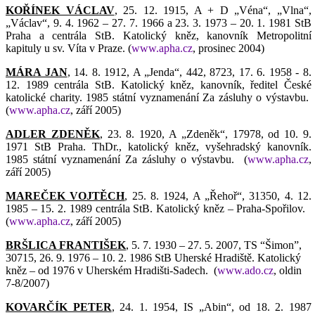
KOŘÍNEK VÁCLAV
, 25. 12. 1915, A + D „Véna“, „Vlna“,
„Václav“, 9. 4. 1962 – 27. 7. 1966 a 23. 3. 1973 – 20. 1. 1981 StB
Praha a centrála StB. Katolický kněz, kanovník Metropolitní
kapituly u sv. Víta v Praze. (
www.apha.cz
, prosinec 2004)
MÁRA JAN
, 14. 8. 1912, A „Jenda“, 442, 8723, 17. 6. 1958 - 8.
12. 1989 centrála StB. Katolický kněz, kanovník, ředitel České
katolické charity. 1985 státní vyznamenání Za zásluhy o výstavbu.
(
www.apha.cz
, září 2005)
ADLER ZDENĚK
, 23. 8. 1920, A „Zdeněk“, 17978, od 10. 9.
1971 StB Praha. ThDr., katolický kněz, vyšehradský kanovník.
1985 státní vyznamenání Za zásluhy o výstavbu.
(
www.apha.cz
,
září 2005)
MAREČEK VOJTĚCH
, 25. 8. 1924, A „Řehoř“, 31350, 4. 12.
1985 – 15. 2. 1989 centrála StB. Katolický kněz – Praha-Spořilov.
(
www.apha.cz
, září 2005)
BRŠLICA FRANTIŠEK
, 5.
7. 1930 – 27. 5. 2007, TS “Šimon”,
30715, 26. 9. 1976 – 10. 2. 1986 StB Uherské Hradiště. Katolický
kněz – od 1976 v Uherském Hradišti-Sadech.
(
www.ado.cz
, oldin
7-8/2007)
KOVARČÍK PETER
, 24. 1. 1954, IS „Abin“, od 18. 2. 1987