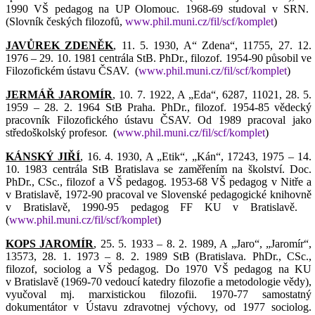
1990 VŠ pedagog na UP Olomouc. 1968-69 studoval v SRN.
(Slovník českých filozofů,
www.phil.muni.cz/fil/scf/komplet
)
JAVŮREK ZDENĚK
, 11. 5. 1930, A“ Zdena“, 11755, 27. 12.
1976 – 29. 10. 1981 centrála StB. PhDr., filozof. 1954-90 působil ve
Filozofickém ústavu ČSAV.
(
www.phil.muni.cz/fil/scf/komplet
)
JERMÁŘ JAROMÍR
, 10. 7. 1922, A „Eda“, 6287, 11021, 28. 5.
1959 – 28. 2. 1964 StB Praha. PhDr., filozof. 1954-85 vědecký
pracovník Filozofického ústavu ČSAV. Od 1989 pracoval jako
středoškolský profesor.
(
www.phil.muni.cz/fil/scf/komplet
)
KÁNSKÝ JIŘÍ
, 16. 4. 1930, A „Etik“, „Kán“, 17243, 1975 – 14.
10. 1983 centrála StB Bratislava se zaměřením na školství. Doc.
PhDr., CSc., filozof a VŠ pedagog. 1953-68 VŠ pedagog v Nitře a
v Bratislavě, 1972-90 pracoval ve Slovenské pedagogické knihovně
v Bratislavě, 1990-95 pedagog FF KU v Bratislavě.
(
www.phil.muni.cz/fil/scf/komplet
)
KOPS JAROMÍR
, 25. 5. 1933 – 8. 2. 1989, A „Jaro“, „Jaromír“,
13573, 28. 1. 1973 – 8. 2. 1989 StB (Bratislava. PhDr., CSc.,
filozof, sociolog a VŠ pedagog. Do 1970 VŠ pedagog na KU
v Bratislavě (1969-70 vedoucí katedry filozofie a metodologie vědy),
vyučoval mj. marxistickou filozofii. 1970-77 samostatný
dokumentátor v Ústavu zdravotnej výchovy, od 1977 sociolog.