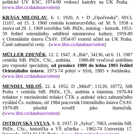
politické ÚV KSČ, 1974-90 vedoucí katedry na UK Praha.
(
www.libri.cz/databaze/orient
)
KRÁSA MILOSLAV
, 6. 1. 1920, A + D „Opočenský“, 6913,
11167, od 15. 3. 1960 centrála kontrarozvědky, od 30. 9. 1958 a
znovu od 29. 1. 1969 rozvědka StB. PhDr., indolog – historik. 1953-
59 ředitel orientálního oddělení ministerstva kultury, 1959-89
v Orientálním ústavu ČSAV. 1954-97 externí učitel na UK Praha.
Časté zahraniční cesty.
(
www.libri.cz/databaze/orient
)
MÜLLER ZDENĚK
, 12. 2. 1947, A „Bár“, 34136, od 6. 11. 1987
centrála StB. PhDr., CSc., arabista.
1986-88 vyučoval arabštinu
pro vojenské specialisty,
od prosince 1989 do ledna 1993 ředitel
Orientálního
ústavu
. 1973-74 pobyt v Sýrii, 1985 v Jordánsku.
(
www.libri.cz/databaze/orient
)
MENDEL MILOŠ
, 22. 4. 1952, D „Miloš“, 13120, 18772, StB
Praha + centrála StB. PhDr., CS., arabista a islamista. 1976-84
redaktor v mezinárodní redakci ČTK a arabské sekci zahraničního
vysílání Čs. rozhlasu, od 1984 pracovník Orientálního ústavu ČSAV.
1979-89 působil rovněž jako tlumočník.
(
www.libri.cz/databaze/orient
)
OSTROVSKÁ SYLVA
, 9. 8. 1937, D „Sylva“, 7063, centrála StB.
PhDr., CSc., historička a VŠ učitelka – 1962-74 Univerzita 17.