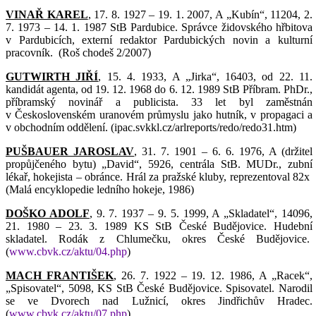
VINAŘ KAREL
, 17. 8. 1927 – 19. 1. 2007, A „Kubín“, 11204, 2.
7. 1973 – 14. 1. 1987 StB Pardubice. Správce židovského hřbitova
v Pardubicích, externí redaktor Pardubických novin a kulturní
pracovník.
(Roš chodeš 2/2007)
GUTWIRTH JIŘÍ
, 15. 4. 1933, A „Jirka“, 16403, od 22. 11.
kandidát agenta, od 19. 12. 1968 do 6. 12. 1989 StB Příbram. PhDr.,
příbramský novinář a publicista. 33 let byl zaměstnán
v Československém uranovém průmyslu jako hutník, v propagaci a
v obchodním oddělení. (ipac.svkkl.cz/arlreports/redo/redo31.htm)
PUŠBAUER JAROSLAV
, 31. 7. 1901 – 6. 6. 1976, A (držitel
propůjčeného bytu) „David“, 5926, centrála StB. MUDr., zubní
lékař, hokejista – obránce. Hrál za pražské kluby, reprezentoval 82x
(Malá encyklopedie ledního hokeje, 1986)
DOŠKO ADOLF
, 9. 7. 1937 – 9. 5. 1999, A „Skladatel“, 14096,
21. 1980 – 23. 3. 1989 KS StB České Budějovice. Hudební
skladatel. Rodák z Chlumečku, okres České Budějovice.
(
www.cbvk.cz/aktu/04.php
)
MACH FRANTIŠEK
, 26. 7. 1922 – 19. 12. 1986, A „Racek“,
„Spisovatel“, 5098, KS StB České Budějovice. Spisovatel. Narodil
se ve Dvorech nad Lužnicí, okres Jindřichův Hradec.
(
www.cbvk.cz/aktu/07.php
)