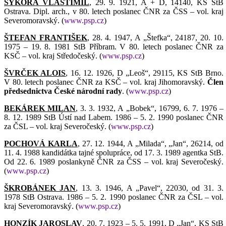
SÝKORA VLASTIMIL
, 29. 9. 1921, A + D, 14140, KS StB
Ostrava. Dipl. arch., v 80. letech poslanec ČNR za ČSS – vol. kraj
Severomoravský. (
www.psp.cz
)
ŠTEFAN FRANTIŠEK
, 28. 4. 1947, A „Štefka“, 24187, 20. 10.
1975 – 19. 8. 1981 StB Příbram. V 80. letech poslanec ČNR za
KSČ – vol. kraj Středočeský. (
www.psp.cz
)
ŠVRČEK ALOIS
, 16. 12. 1926, D „Leoš“, 29115, KS StB Brno.
V 80. letech poslanec ČNR za KSČ – vol. kraj Jihomoravský.
Člen
předsednictva České národní rady
. (
www.psp.cz
)
BEKÁREK MILAN
, 3. 3. 1932, A „Bobek“, 16799, 6. 7. 1976 –
8. 12. 1989 StB Ústí nad Labem. 1986 – 5. 2. 1990 poslanec ČNR
za ČSL – vol. kraj Severočeský. (
www.psp.cz
)
POCHOVÁ KARLA
, 27. 12. 1944, A „Milada“, „Jan“, 26214, od
11. 4. 1988 kandidátka tajné spolupráce, od 17. 3. 1989 agentka StB.
Od 22. 6. 1989 poslankyně ČNR za ČSS – vol. kraj Severočeský.
(
www.psp.cz
)
ŠKROBÁNEK JAN
, 13. 3. 1946, A „Pavel“, 22030, od 31. 3.
1978 StB Ostrava. 1986 – 5. 2. 1990 poslanec ČNR za ČSL – vol.
kraj Severomoravský. (
www.psp.cz
)
HONZÍK JAROSLAV
, 20. 7. 1923 – 5. 5. 1991, D „Jan“, KS StB