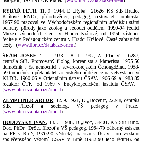
listopadu, 1974-91 UK Praha.
(
www.libri.cz/databaze/orient
)
RYBÁŘ PETR
, 11. 9. 1944, D „Ryba“, 21626, KS StB Hradec
Králové. RNDr., přírodovědec, pedagog, cestovatel, publicista.
1967-90 pracoval ve Východočeském regionálním středisku státní
ochrany přírody jako zoolog a vedoucí oddělení, 1990-94 ředitel
Muzea východních Čech v Hradci Králové, od 1994 zástupce
ředitele v Pedagogickém centru v Hradci Králové. Časté zahraniční
cesty.
(
www.libri.cz/databaze/orient
)
ŠRÁM JOSEF
, 5. 1. 1933 – 8. 1. 1992, A „Plachý“, 16287,
centrála StB. Promovaný filolog, koreanista a khmerista. 1955-56
tlumočník v čs. nemocnici v severokorejském Čchongdžinu, 1958-
59 tlumočník a překladatel vojenského přidělence na velvyslanectví
KLDR. 1960-66 v Orientálním ústavu ČSAV. 1966-69 a 1983-85
redaktor ČTK, od 1969 v Encyklopedickém institutu ČSAV.
(
www.libri.cz/databaze/orient
)
ZEMPLINER ARTUR
, 12. 9. 1921, D „Docent“, 22248, centrála
StB. Filozof a sociolog, VŠ pedagog v Praze.
(
www.libri.cz/databaze/orient
)
HODOVSKÝ IVAN
, 13. 3. 1938, D „Ivo“, 34401, KS StB Brno.
Doc. PhDr., DrSc., filozof a VŠ pedagog. 1964-70 odborný asistent
na FF v Brně, 1970-90 vědecký pracovník Ústavu pro výzkum
společenského vědomí ČSAV v Brně (1982-90 jeho ředitel), od