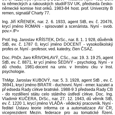
ra německých a rakouských studiíFSV UK, předseda česko-
německé komise hist oriků. 1983-84 host. prof. Univerzity B
remen, signatář Charty 77.
Ing. Jiří KŘENEK, nar. 2. 6. 1933, agent StB, ev. č. 20476,
krycí jméno ROMAN - spisovatel a scenárista. Nyní - svob.
pov.< /P>
Prof. Ing. Jaroslav KŘÍSTEK, DrSc., nar. 8. 1. 1 928, důvěrník
StB, ev. č. 1787 0, krycí jméno DOCENT - vysokoškolský
profes or. Nyní - profesor, ved. katedry, člen ČSAZ.
Doc. PhDr. Jaro KŘIVOHLAVÝ, CSc., nar. 19. 3. 19 25, agent
StB, ev. č. 8871, kr ycí jméno ŠEDIVÝ - psycholog. Nyní - v
dů chodu. 1981-docent na univ. v Innsbru cku v Inst.
psychologie.
ThMgr. Jaroslav KUBOVÝ, nar. 5. 3. 1928, agent StB , ev. č.
36941, krycí jméno BRATR - duchovní. Nyní - emer. kazatel a
př edseda Rady církve bratrské. 1988-9 3 předseda Rady CB
- do rozdělení státu celo státního ústředí církve. Doc. Ing.
Vladimír KUČERA, DrSc., nar. 27. 12. 1943, dů věrník StB,
ev. č. 1220 1, krycí jméno VLÁĎA - vědecký pracovník. Nyní -
ředitel Ústavu teorie informa ce a automatizace AV ČR,
viceprezident Mezin. federace pro au tomatické řízení.