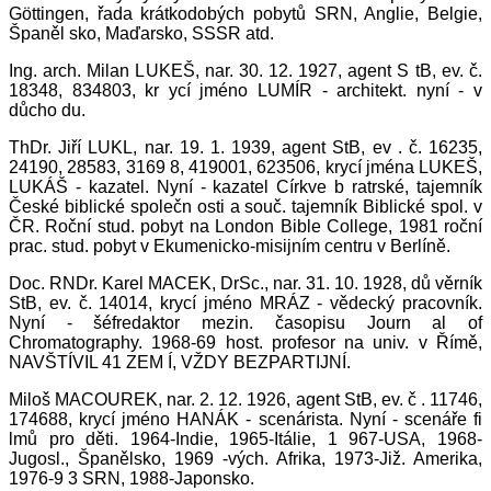
Göttingen, řada krátkodobých pobytů SRN, Anglie, Belgie,
Španěl sko, Maďarsko, SSSR atd.
Ing. arch. Milan LUKEŠ, nar. 30. 12. 1927, agent S tB, ev. č.
18348, 834803, kr ycí jméno LUMÍR - architekt. nyní - v
důcho du.
ThDr. Jiří LUKL, nar. 19. 1. 1939, agent StB, ev . č. 16235,
24190, 28583, 3169 8, 419001, 623506, krycí jména LUKEŠ,
LUKÁŠ - kazatel. Nyní - kazatel Církve b ratrské, tajemník
České biblické společn osti a souč. tajemník Biblické spol. v
ČR. Roční stud. pobyt na London Bible College, 1981 roční
prac. stud. pobyt v Ekumenicko-misijním centru v Berlíně.
Doc. RNDr. Karel MACEK, DrSc., nar. 31. 10. 1928, dů věrník
StB, ev. č. 14014, krycí jméno MRÁZ - vědecký pracovník.
Nyní - šéfredaktor mezin. časopisu Journ al of
Chromatography. 1968-69 host. profesor na univ. v Římě,
NAVŠTÍVIL 41 ZEM Í, VŽDY BEZPARTIJNÍ.
Miloš MACOUREK, nar. 2. 12. 1926, agent StB, ev. č . 11746,
174688, krycí jméno HANÁK - scenárista. Nyní - scenáře fi
lmů pro děti. 1964-Indie, 1965-Itálie, 1 967-USA, 1968-
Jugosl., Španělsko, 1969 -vých. Afrika, 1973-Již. Amerika,
1976-9 3 SRN, 1988-Japonsko.