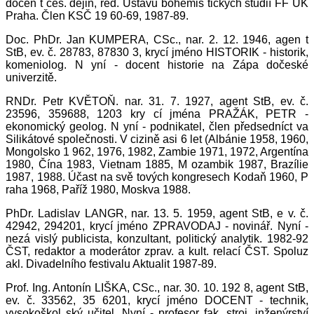
docen t čes. dějin, řed. Ústavu bohemis tických studií FF UK
Praha. Člen KSČ 19 60-69, 1987-89.
Doc. PhDr. Jan KUMPERA, CSc., nar. 2. 12. 1946, agen t
StB, ev. č. 28783, 87830 3, krycí jméno HISTORIK - historik,
komeniolog. N yní - docent historie na Zápa dočeské
univerzitě.
RNDr. Petr KVĚTOŇ. nar. 31. 7. 1927, agent StB, ev. č.
23596, 359688, 1203 kry cí jména PRAŽÁK, PETR -
ekonomický geolog. N yní - podnikatel, člen předsedníct va
Silikátové společnosti. V cizině asi 6 let (Albánie 1958, 1960,
Mongolsko 1 962, 1976, 1982, Zambie 1971, 1972, Argentína
1980, Čína 1983, Vietnam 1885, M ozambik 1987, Brazílie
1987, 1988. Účast na svě tových kongresech Kodaň 1960, P
raha 1968, Paříž 1980, Moskva 1988.
PhDr. Ladislav LANGR, nar. 13. 5. 1959, agent StB, e v. č.
42942, 294201, krycí jméno ZPRAVODAJ - novinář. Nyní -
nezá vislý publicista, konzultant, politický analytik. 1982-92
ČST, redaktor a moderátor zprav. a kult. relací ČST. Spoluz
akl. Divadelního festivalu Aktualit 1987-89.
Prof. Ing. Antonín LIŠKA, CSc., nar. 30. 10. 192 8, agent StB,
ev. č. 33562, 35 6201, krycí jméno DOCENT - technik,
vysokoškol ský učitel. Nyní - profesor fak. stroj. inženýrství