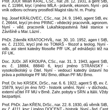
Prof. JUDr. Milan KRÁL, CSc., nar. 28. 12. 1931, a gent StB,
ev. č. 11984, kryc í jméno MÍLA - právník, ekonom. Nyní - prá
vník odboru ochrany prostředí Magist rátu hl. m. Prahy.
Ing. Josef KRÁLOVEC, CSc., nar. 24. 9. 1940, agent StB, ev.
č. 26644, krycí jm éno PRINC - vědecký pracovník, agronom.
Nyní - věd. pracovník Lukařskopastviná řské stanice v
Závišíně u Mar. Lázní .
PhDr. Zdeněk KRATOCHVÍL, nar. 30. 10. 1952, agen t StB,
ev. č. 21331, krycí jmé no TOMÁŠ - filozof a teolog. Nyní -
odb. asi stent katedry filosofie PřF UK, př ednášejíci též na
FF UK.
Doc. JUDr. Jiří KROUPA, CSc., nar. 31. 3. 1943, agent StB,
ev. č. 18884, 88840 6, krycí jméno STRÁNSKÝ -
vysokoškolský u čitel. Nyní - vedoucí katedry ústavní ho
práva a politologie PF MU Brno, děkan PF MU Brno.
Prof. Dr. Ivo KRSEK, DrSc., nar. 6. 6. 1922, agent S tB, ev. č.
15879, krycí jm éno IVO - historik umění. Nyní - v důchodu,
externí učitel FF MU v Brně. Zahr. pobyty v SRN a Itálii. Vždy
bezpartijní.
Prof. PhDr. Jan KŘEN, DrSc., nar. 22. 8. 1930, dů věrník StB,
ev. č. 4111, kryc í jméno DOCENT - historik. Nyní - řed. Cent