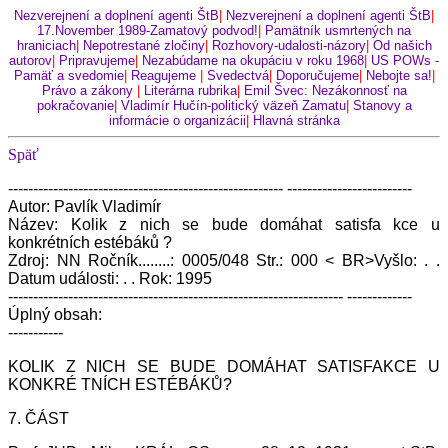
Nezverejnení a doplnení agenti ŠtB
|
Nezverejnení a doplnení agenti ŠtB
|
17.November 1989-Zamatový podvod!
|
Pamätník usmrtených na
hraniciach
|
Nepotrestané zločiny
|
Rozhovory-udalosti-názory
|
Od našich
autorov
|
Pripravujeme
|
Nezabúdame na okupáciu v roku 1968
|
US POWs -
Pamäť a svedomie
|
Reagujeme
|
Svedectvá
|
Doporučujeme
|
Nebojte sa!
|
Právo a zákony
|
Literárna rubrika
|
Emil Švec: Nezákonnosť na
pokračovanie
|
Vladimír Hučín-politický väzeň Zamatu
|
Stanovy a
informácie o organizácii
|
Hlavná stránka
Späť
------------------------------------------------------- -------------------------
Autor: Pavlík Vladimír
Název: Kolik z nich se bude domáhat satisfa kce u
konkrétních estébáků ?
Zdroj: NN Ročník........: 0005/048 Str.: 000 < BR>Vyšlo: . .
Datum události: . . Rok: 1995
------------------------------------------------------------------- -------------
Úplný obsah:
-----------
KOLIK Z NICH SE BUDE DOMÁHAT SATISFAKCE U
KONKRÉ TNÍCH ESTÉBÁKŮ?
7. ČÁST