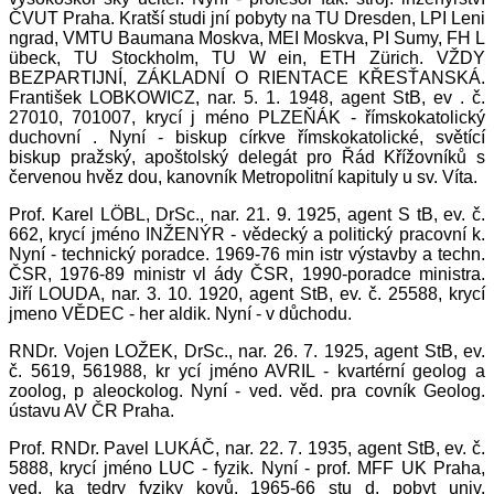
ČVUT Praha. Kratší studi jní pobyty na TU Dresden, LPI Leni
ngrad, VMTU Baumana Moskva, MEI Moskva, PI Sumy, FH L
übeck, TU Stockholm, TU W ein, ETH Zürich. VŽDY
BEZPARTIJNÍ, ZÁKLADNÍ O RIENTACE KŘESŤANSKÁ.
František LOBKOWICZ, nar. 5. 1. 1948, agent StB, ev . č.
27010, 701007, krycí j méno PLZEŇÁK - římskokatolický
duchovní . Nyní - biskup církve římskokatolické, světící
biskup pražský, apoštolský delegát pro Řád Křížovníků s
červenou hvěz dou, kanovník Metropolitní kapituly u sv. Víta.
Prof. Karel LÖBL, DrSc., nar. 21. 9. 1925, agent S tB, ev. č.
662, krycí jméno INŽENÝR - vědecký a politický pracovní k.
Nyní - technický poradce. 1969-76 min istr výstavby a techn.
ČSR, 1976-89 ministr vl ády ČSR, 1990-poradce ministra.
Jiří LOUDA, nar. 3. 10. 1920, agent StB, ev. č. 25588, krycí
jmeno VĚDEC - her aldik. Nyní - v důchodu.
RNDr. Vojen LOŽEK, DrSc., nar. 26. 7. 1925, agent StB, ev.
č. 5619, 561988, kr ycí jméno AVRIL - kvartérní geolog a
zoolog, p aleockolog. Nyní - ved. věd. pra covník Geolog.
ústavu AV ČR Praha.
Prof. RNDr. Pavel LUKÁČ, nar. 22. 7. 1935, agent StB, ev. č.
5888, krycí jméno LUC - fyzik. Nyní - prof. MFF UK Praha,
ved. ka tedry fyziky kovů. 1965-66 stu d. pobyt univ.