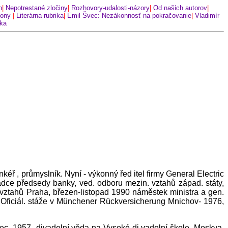
h
|
Nepotrestané zločiny
|
Rozhovory-udalosti-názory
|
Od našich autorov
|
kony
|
Literárna rubrika
|
Emil Švec: Nezákonnosť na pokračovanie
|
Vladimír
nka
ř , průmyslník. Nyní - výkonný řed itel firmy General Electric
dce předsedy banky, ved. odboru mezin. vztahů západ. státy,
ztahů Praha, březen-listopad 1990 náměstek ministra a gen.
 Oficiál. stáže v Münchener Rückversicherung Mnichov- 1976,
ec. 1957- divadelní věda na Vysoké di vadelní škole, Moskva.