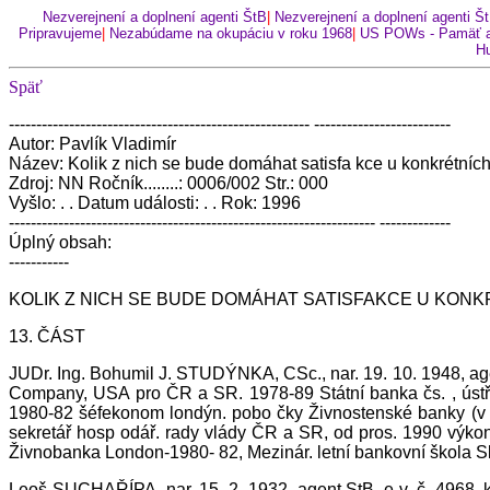
Nezverejnení a doplnení agenti ŠtB
|
Nezverejnení a doplnení agenti Š
Pripravujeme
|
Nezabúdame na okupáciu v roku 1968
|
US POWs - Pamäť a
Hu
Späť
------------------------------------------------------- -------------------------
Autor: Pavlík Vladimír
Název: Kolik z nich se bude domáhat satisfa kce u konkrétníc
Zdroj: NN Ročník........: 0006/002 Str.: 000
Vyšlo: . . Datum události: . . Rok: 1996
------------------------------------------------------------------- -------------
Úplný obsah:
-----------
KOLIK Z NICH SE BUDE DOMÁHAT SATISFAKCE U KON
13. ČÁST
JUDr. Ing. Bohumil J. STUDÝNKA, CSc., nar. 19. 10. 1948, agen
Company, USA pro ČR a SR. 1978-89 Státní banka čs. , ústře
1980-82 šéfekonom londýn. pobo čky Živnostenské banky (v 
sekretář hosp odář. rady vlády ČR a SR, od pros. 1990 výko
Živnobanka London-1980- 82, Mezinár. letní bankovní škola Sk
Leoš SUCHAŘÍPA, nar. 15. 2. 1932, agent StB, e v. č. 4968, 