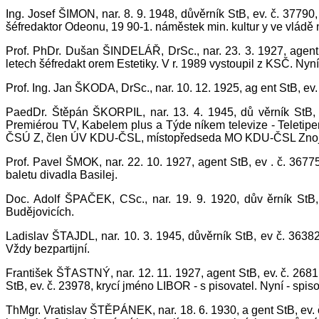
Ing. Josef ŠIMON, nar. 8. 9. 1948, důvěrník StB, ev. č. 37790
šéfredaktor Odeonu, 19 90-1. náměstek min. kultur y ve vládě 
Prof. PhDr. Dušan ŠINDELÁŘ, DrSc., nar. 23. 3. 1927, agent
letech šéfredakt orem Estetiky. V r. 1989 vystoupil z KSČ. Nyní 
Prof. Ing. Jan ŠKODA, DrSc., nar. 10. 12. 1925, ag ent StB, ev
PaedDr. Štěpán ŠKORPIL, nar. 13. 4. 1945, dů věrník StB, 
Premiérou TV, Kabelem plus a Týde níkem televize - Teletipem
ČSÚ Z, člen ÚV KDU-ČSL, místopředseda MO KDU-ČSL Znojmo,
Prof. Pavel ŠMOK, nar. 22. 10. 1927, agent StB, ev . č. 367
baletu divadla Basilej.
Doc. Adolf ŠPAČEK, CSc., nar. 19. 9. 1920, dův ěrník StB
Budějovicích.
Ladislav ŠTAJDL, nar. 10. 3. 1945, důvěrník StB, ev č. 3638
Vždy bezpartijní.
František ŠŤASTNÝ, nar. 12. 11. 1927, agent StB, ev. č. 2681
StB, ev. č. 23978, krycí jméno LIBOR - s pisovatel. Nyní - spisov
ThMgr. Vratislav ŠTĚPÁNEK, nar. 18. 6. 1930, a gent StB, ev. 