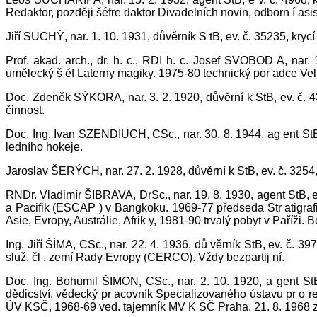
Redaktor, později šéfre daktor Divadelních novin, odborn í as
Jiří SUCHÝ, nar. 1. 10. 1931, důvěrník S tB, ev. č. 35235, krycí
Prof. akad. arch., dr. h. c., RDI h. c. Josef SVOBOD A, nar.
umělecký š éf Laterny magiky. 1975-80 technický por adce Ve
Doc. Zdeněk SÝKORA, nar. 3. 2. 1920, důvěrní k StB, ev. č. 
činnost.
Doc. Ing. Ivan SZENDIUCH, CSc., nar. 30. 8. 1944, ag ent StB,
ledního hokeje.
Jaroslav ŠERÝCH, nar. 27. 2. 1928, důvěrní k StB, ev. č. 3254
RNDr. Vladimír ŠIBRAVA, DrSc., nar. 19. 8. 1930, agent StB, e
a Pacifik (ESCAP ) v Bangkoku. 1969-77 předseda Str atigraf
Asie, Evropy, Austrálie, Afrik y, 1981-90 trvalý pobyt v Paříži. Be
Ing. Jiří ŠÍMA, CSc., nar. 22. 4. 1936, dů věrník StB, ev. č.
služ. čl . zemí Rady Evropy (CERCO). Vždy bezpartij ní.
Doc. Ing. Bohumil ŠIMON, CSc., nar. 2. 10. 1920, a gent StB,
dědicství, vědecký pr acovník Specializovaného ústavu pr o 
ÚV KSČ, 1968-69 ved. tajemník MV K SČ Praha. 21. 8. 1968 zat