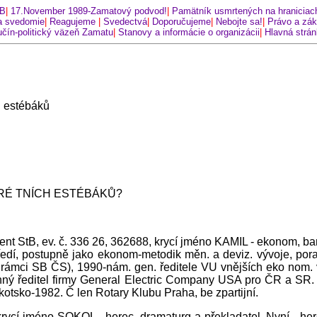
tB
|
17.November 1989-Zamatový podvod!
|
Pamätník usmrtených na hraniciac
 svedomie
|
Reagujeme
|
Svedectvá
|
Doporučujeme
|
Nebojte sa!
|
Právo a zá
čín-politický väzeň Zamatu
|
Stanovy a informácie o organizácii
|
Hlavná strá
h estébáků
KRÉ TNÍCH ESTÉBÁKŮ?
t StB, ev. č. 336 26, 362688, krycí jméno KAMIL - ekonom, banké
dí, postupně jako ekonom-metodik měn. a deviz. vývoje, pora
rámci SB ČS), 1990-nám. gen. ředitele VU vnějších eko nom. v
nný ředitel firmy General Electric Company USA pro ČR a SR.
otsko-1982. Č len Rotary Klubu Praha, be zpartijní.
krycí jméno SOKOL - herec, dramaturg a překladatel. Nyní - her