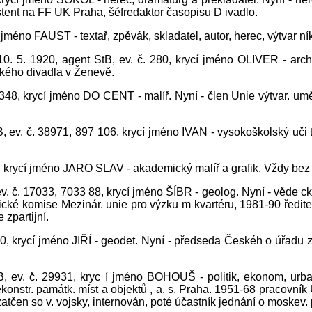
istent na FF UK Praha, šéfredaktor časopisu D ivadlo.
 jméno FAUST - textař, zpěvák, skladatel, autor, herec, výtvar ník
 10. 5. 1920, agent StB, ev. č. 280, krycí jméno OLIVER - archi
lkého divadla v Ženevě.
4348, krycí jméno DO CENT - malíř. Nyní - člen Unie výtvar. u
 ev. č. 38971, 897 106, krycí jméno IVAN - vysokoškolský uči t
, krycí jméno JARO SLAV - akademický malíř a grafik. Vždy bez p
v. č. 17033, 7033 88, krycí jméno ŠÍBR - geolog. Nyní - věde c
ické komise Mezinár. unie pro výzku m kvartéru, 1981-90 ředit
 zpartijní.
 3970, krycí jméno JIŘÍ - geodet. Nyní - předseda Českéh o úřa
 ev. č. 29931, kryc í jméno BOHOUŠ - politik, ekonom, urbanis
rekonstr. památk. míst a objektů , a. s. Praha. 1951-68 pracov
čen so v. vojsky, internován, poté účastník jednání o moskev. 