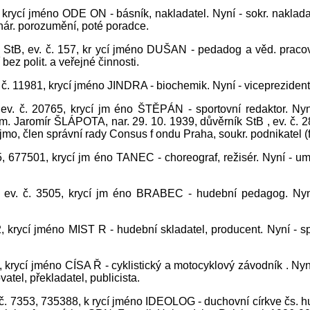
, krycí jméno ODE ON - básník, nakladatel. Nyní - sokr. naklada 
nár. porozumění, poté poradce.
 StB, ev. č. 157, kr ycí jméno DUŠAN - pedadog a věd. pracovn
bez polit. a veřejné činnosti.
. č. 11981, krycí jméno JINDRA - biochemik. Nyní - vicepreziden
ev. č. 20765, krycí jm éno ŠTĚPÁN - sportovní redaktor. Nyní
. Jaromír ŠLÁPOTA, nar. 29. 10. 1939, důvěrník StB , ev. č. 2
 člen správní rady Consus f ondu Praha, soukr. podnikatel 
75, 677501, krycí jm éno TANEC - choreograf, režisér. Nyní - u
, ev. č. 3505, krycí jm éno BRABEC - hudební pedagog. Nyn
2, krycí jméno MIST R - hudební skladatel, producent. Nyní - s
, krycí jméno CÍSA Ř - cyklistický a motocyklový závodník . Nyn
atel, překladatel, publicista.
č. 7353, 735388, k rycí jméno IDEOLOG - duchovní církve čs. hus