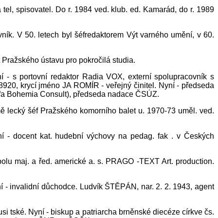
tel, spisovatel. Do r. 1984 ved. klub. ed. Kamarád, do r. 1989
ík. V 50. letech byl šéfredaktorem Výt varného umění, v 60.
t Pražského ústavu pro pokročilá studia.
 - s portovní redaktor Radia VOX, externí spolupracovník s
8920, krycí jméno JA ROMÍR - veřejný činitel. Nyní - předseda
(fa Bohemia Consult), předseda nadace ČSÚZ.
mě lecký šéf Pražského komorního balet u. 1970-73 uměl. ved.
í - docent kat. hudební výchovy na pedag. fak . v Českých
polu maj. a řed. americké a. s. PRAGO -TEXT Art. production.
í - invalidní důchodce. Ludvík ŠTĚPÁN, nar. 2. 2. 1943, agent
i tské. Nyní - biskup a patriarcha brněnské diecéze církve čs.