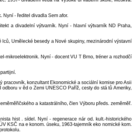
. Nyní - ředitel divadla Sem afor.
tekt a divadelní výtvarník. Nyní - hlavní výtvarník ND Praha,
mě lců, Umělecké besedy a Nové skupiny, mezinárodní výstavní
el-mikroelektronik. Nyní - docent VU T Brno, tréner a rozhodčí
artijní.
ký pracovník, konzultant Ekonomické a sociální komise pro Asii
el odboru v ěd o Zemi UNESCO Paříž, cesty do stá tů Ameriky,
du zeměměřičského a katastrálního, člen Výboru předs. zeměměř.
ta hist . sídel. Nyní - regenerace nár od. kult.-historického
ník ÚV KSČ na e konom. úseku, 1963-tajemník eko nomické kom.
protokolu.