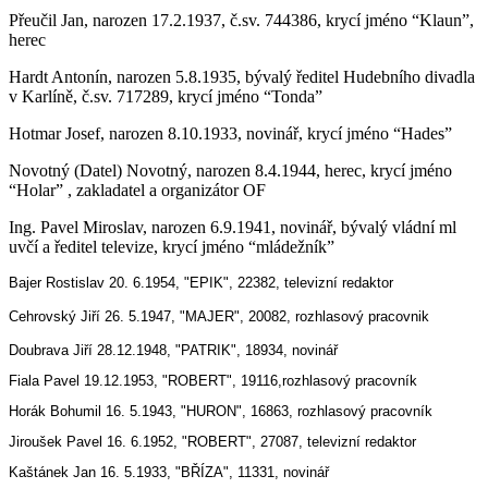
Přeučil Jan, narozen 17.2.1937, č.sv. 744386, krycí jméno “Klaun”,
herec
Hardt Antonín, narozen 5.8.1935, bývalý ředitel Hudebního divadla
v Karlíně, č.sv. 717289, krycí jméno “Tonda”
Hotmar Josef, narozen 8.10.193
3, novinář, krycí jméno “Hades”
Novotný (Datel) Novotný, narozen 8.4.1944, herec, krycí jméno
“Holar” , zakladatel a organizátor OF
Ing. Pavel Miroslav, narozen 6.9.1941, novinář, bývalý vládní ml
uvčí a ředitel televize, krycí jméno “mládežník”
Bajer Rostislav 20. 6.1954, "EPIK", 22382, televizní redaktor
Cehrovský Jiří 26. 5.1947, "MAJER", 20082, rozhlasový pracovn
ik
Doubrava Jiří 28.12.1948, "PATRIK", 18934, novinář
Fiala Pavel 19.12.1953, "ROBERT", 19116,rozhlasový pracovník
Horák Bohumil 16. 5.1943, "HURON", 16863, rozhlasový pracovník
Jiroušek Pavel 16. 6.1952, "ROBERT", 27087, televizní redaktor
Kaštánek Jan 16. 5.1933, "BŘÍZA", 11331, novinář