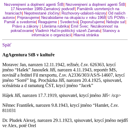
Nezverejnení a doplnení agenti ŠtB
|
Nezverejnení a doplnení agenti ŠtB
|
17.November 1989-Zamatový podvod!
|
Pamätník usmrtených na
hraniciach
|
Nepotrestané zločiny
|
Rozhovory-udalosti-názory
|
Od našich
autorov
|
Pripravujeme
|
Nezabúdame na okupáciu v roku 1968
|
US POWs -
Pamäť a svedomie
|
Reagujeme
|
Svedectvá
|
Doporučujeme
|
Nebojte sa!
|
Právo a zákony
|
Literárna rubrika
|
Emil Švec: Nezákonnosť na
pokračovanie
|
Vladimír Hučín-politický väzeň Zamatu
|
Stanovy a
informácie o organizácii
|
Hlavná stránka
Späť
Ag
Agentura StB v kultuře
Moravec Jan, narozen 12.11.1942, režisér, č.sv. 626363, krycí
jméno “Hašek” Janoušek Jiří, narozen 4.11.1943, reportér MS,
novinář a ředitel Fil mexportu, č.sv. A2336/303/AS/S-14607, krycí
jméno “Sorré” Ing. Procházka Jiří, narozen 20.4.1925, spisovatel,
scénárista a d ramaturg ČST, krycí jméno “Jacek”
Hájek Jiří, narozen 17.7.1919, spisovatel, krycí jméno Jiří< /o:p>
Němec František, narozen 9.8.1943, krycí jméno “Hamlet, č.sv.
811031
Dr. Pludek Alexej, narozen 29.1.1923, spisovat
el, krycí jméno nejdří
ve Alex, poté Orel