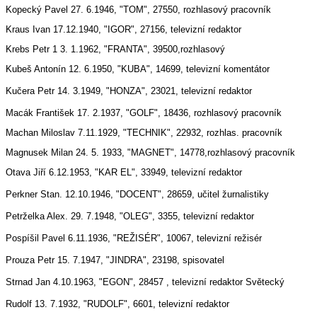
Kopecký Pavel 27. 6.1946, "TOM", 27550, rozhlasový pracovník
Kraus Ivan 17.12.1940, "IGOR", 27156, televizní redaktor
Krebs Petr 1 3. 1.1962, "FRANTA", 39500,rozhlasový
Kubeš Antonín 12. 6.1950, "KUBA", 14699, televizní komentátor
Kučera Petr 14. 3.1949, "HONZA", 23021, tele
vizní redaktor
Macák František 17. 2.1937, "GOLF", 18436, rozhlasový pracovník
Machan Miloslav 7.11.1929, "TECHNIK", 22932, rozhlas. pracovník
Magnusek Milan 24. 5. 1933, "MAGNET", 14778,rozhlasový pracovník
Otava Jiří 6.12.1953, "KAR EL", 33949, televizní redaktor
Perkner Stan. 12.10.1946, "DOCE
NT", 28659, učitel žurnalistiky
Petrželka Alex. 29. 7.1948, "OLEG", 3355, televizní redaktor
Pospíšil Pavel 6.11.1936, "REŽISÉR", 10067, televizní režis
ér
Prouza Petr 15. 7.1947, "JINDRA", 23198, spisovatel
Strnad Jan 4.10.1963, "EGON", 28457 , televiz
ní redaktor Světecký
Rudolf 13. 7.1932, "RUDOLF", 6601, televizní redaktor