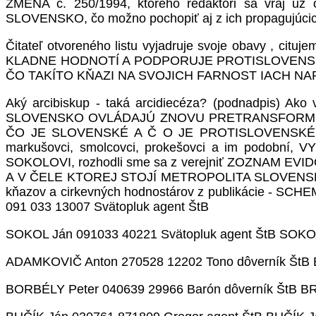
ZMENA č. 250/1994, ktorého redaktori sa vraj u
SLOVENSKO, čo možno pochopiť aj z ich propagujúcic
Čitateľ otvoreného listu vyjadruje svoje obavy , ci
KLADNE HODNOTÍ A PODPORUJE PROTISLOVENSK
ČO TAKÍTO KŇAZI NA SVOJICH FARNOST IACH NA
Aký arcibiskup - taká arcidiecéza? (podnadpis)
SLOVENSKO OVLÁDAJÚ ZNOVU PRETRANSFORMOV
ČO JE SLOVENSKÉ A Č O JE PROTISLOVENSKÉ. Keby s
markušovci, smolcovci, prokešovci a im podobní, VY
SOKOLOVI, rozhodli sme sa z verejniť ZOZNAM
A V ČELE KTOREJ STOJÍ METROPOLITA SLOVENSKA
kňazov a cirkevných hodnostárov z publikácie - SC
091 033 13007 Svätopluk agent ŠtB
SOKOL Ján 091033 40221 Svätopluk agent ŠtB SOKOL
ADAMKOVIČ Anton 270528 12202 Tono dôverník ŠtB 
BORBÉLY Peter 040639 29966 Barón dôverník ŠtB BR