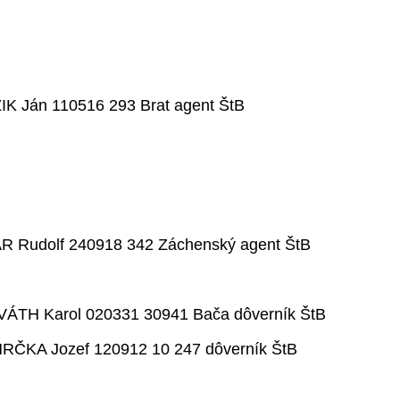
K Ján 110516 293 Brat agent ŠtB
R Rudolf 240918 342 Záchenský agent ŠtB
VÁTH Karol 020331 30941 Bača dôverník ŠtB
HRČKA Jozef 120912 10 247 dôverník ŠtB