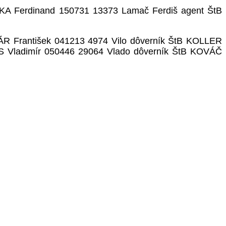
KA Ferdinand 150731 13373 Lamač Ferdiš agent ŠtB
R František 041213 4974 Vilo dôverník ŠtB KOLLER
S Vladimír 050446 29064 Vlado dôverník ŠtB KOVÁČ