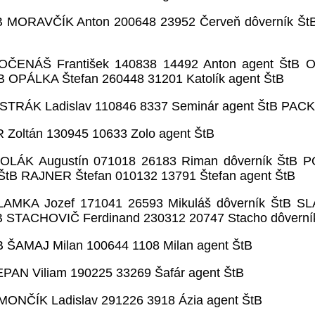
B MORAVČÍK Anton 200648 23952 Červeň dôverník Št
ČENÁŠ František 140838 14492 Anton agent ŠtB O
 OPÁLKA Štefan 260448 31201 Katolík agent ŠtB
STRÁK Ladislav 110846 8337 Seminár agent ŠtB PACKA
 Zoltán 130945 10633 Zolo agent ŠtB
LÁK Augustín 071018 26183 Riman dôverník ŠtB P
ŠtB RAJNER Štefan 010132 13791 Štefan agent ŠtB
LAMKA Jozef 171041 26593 Mikuláš dôverník ŠtB S
tB STACHOVIČ Ferdinand 230312 20747 Stacho dôvern
 ŠAMAJ Milan 100644 1108 Milan agent ŠtB
PAN Viliam 190225 33269 Šafár agent ŠtB
MONČÍK Ladislav 291226 3918 Ázia agent ŠtB