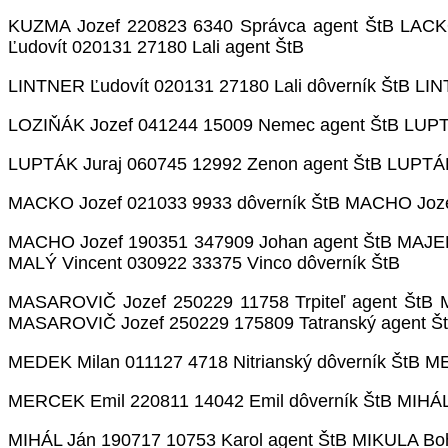
KUZMA Jozef 220823 6340 Správca agent ŠtB LACKO
Ľudovít 020131 27180 Lali agent ŠtB
LINTNER Ľudovít 020131 27180 Lali dôverník ŠtB LIN
LOZIŇÁK Jozef 041244 15009 Nemec agent ŠtB LUPTÁ
LUPTÁK Juraj 060745 12992 Zenon agent ŠtB LUPTÁK
MACKO Jozef 021033 9933 dôverník ŠtB MACHO Joze
MACHO Jozef 190351 347909 Johan agent ŠtB MAJERN
MALÝ Vincent 030922 33375 Vinco dôverník ŠtB
MASAROVIČ Jozef 250229 11758 Trpiteľ agent ŠtB 
MASAROVIČ Jozef 250229 175809 Tatranský agent Št
MEDEK Milan 011127 4718 Nitrianský dôverník ŠtB M
MERCEK Emil 220811 14042 Emil dôverník ŠtB MIHÁL
MIHÁL Ján 190717 10753 Karol agent ŠtB MIKULA Bo