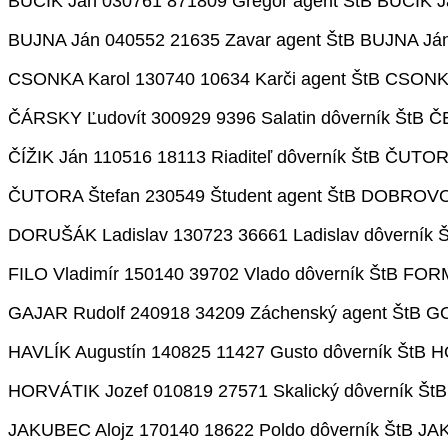
BUČÍK Ján 030761 871809 Gregor agent ŠtB BUČÍK J
BUJNA Ján 040552 21635 Zavar agent ŠtB BUJNA Ján
CSONKA Karol 130740 10634 Karči agent ŠtB CSONKA
ČÁRSKY Ľudovít 300929 9396 Salatin dôverník ŠtB Č
ČÍŽIK Ján 110516 18113 Riaditeľ dôverník ŠtB ČUTOR
ČUTORA Štefan 230549 Študent agent ŠtB DOBROVO
DORUŠÁK Ladislav 130723 36661 Ladislav dôverník 
FILO Vladimír 150140 39702 Vlado dôverník ŠtB FOR
GAJAR Rudolf 240918 34209 Záchenský agent ŠtB GO
HAVLÍK Augustín 140825 11427 Gusto dôverník ŠtB H
HORVÁTIK Jozef 010819 27571 Skalický dôverník ŠtB
JAKUBEC Alojz 170140 18622 Poldo dôverník ŠtB JAK