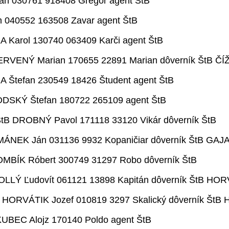
án 030761 918408 Gregor agent ŠtB
 040552 163508 Zavar agent ŠtB
 Karol 130740 063409 Karči agent ŠtB
ERVENÝ Marian 170655 22891 Marian dôverník ŠtB ČÍŽI
A Štefan 230549 18426 Študent agent ŠtB
DSKÝ Štefan 180722 265109 agent ŠtB
ŠtB DROBNÝ Pavol 171118 33120 Vikár dôverník ŠtB
MÁNEK Ján 031136 9932 Kopaničiar dôverník ŠtB GAJA
MBÍK Róbert 300749 31297 Robo dôverník ŠtB
OLLÝ Ľudovít 061121 13898 Kapitán dôverník ŠtB HOR
 HORVÁTIK Jozef 010819 3297 Skalický dôverník ŠtB 
UBEC Alojz 170140 Poldo agent ŠtB