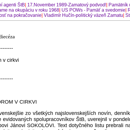
í agenti ŠtB
|
17.November 1989-Zamatový podvod!
|
Pamätník 
me na okupáciu v roku 1968
|
US POWs - Pamäť a svedomie
|
osť na pokračovanie
|
Vladimír Hučín-politický väzeň Zamatu
|
St
iecéza
--------
v cirkvi
--------
ROM V CIRKVI
slovenskejšie zo všetkých najslovenskejších novín, 
re evidovaných spolupracovníkov ŠtB, uverejnil v ponde
ovi Jánovi SOKOLOVI. Text dotyčného listu prebrali na