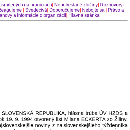
usmrtených na hraniciach
|
Nepotrestané zločiny
|
Rozhovory-
Reagujeme
|
Svedectvá
|
Doporučujeme
|
Nebojte sa!
|
Právo a
anovy a informácie o organizácii
|
Hlavná stránka
denník SLOVENSKÁ REPUBLIKA, hlásna trúba ÚV HZDS a
lok 19. 9. 1994 otvorený list Milana ECKERTA zo Žiliny,
jslovenskejšie noviny z najslovenskejšieho týždenníka