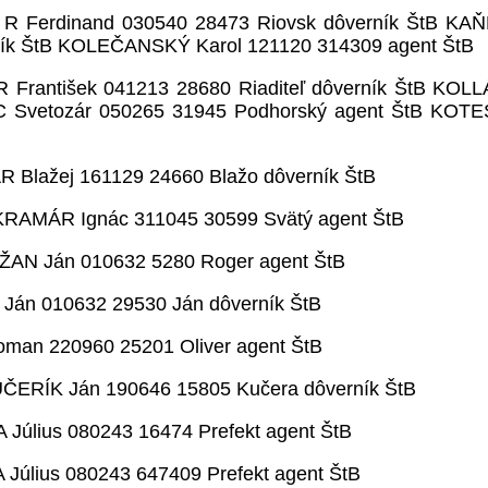
R Ferdinand 030540 28473 Riovsk dôverník ŠtB KAŇ
ník ŠtB KOLEČANSKÝ Karol 121120 314309 agent ŠtB
rantišek 041213 28680 Riaditeľ dôverník ŠtB KOLLÁ
EC Svetozár 050265 31945 Podhorský agent ŠtB KOTE
 Blažej 161129 24660 Blažo dôverník ŠtB
 KRAMÁR Ignác 311045 30599 Svätý agent ŠtB
ŽAN Ján 010632 5280 Roger agent ŠtB
Ján 010632 29530 Ján dôverník ŠtB
man 220960 25201 Oliver agent ŠtB
UČERÍK Ján 190646 15805 Kučera dôverník ŠtB
úlius 080243 16474 Prefekt agent ŠtB
Július 080243 647409 Prefekt agent ŠtB