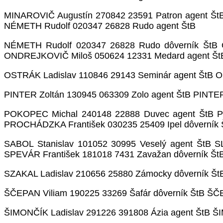
MINAROVIČ Augustín 270842 23591 Patron agent Št
NÉMETH Rudolf 020347 26828 Rudo agent ŠtB
NÉMETH Rudolf 020347 26828 Rudo dôverník ŠtB O
ONDREJKOVIČ Miloš 050624 12331 Medard agent ŠtB
OSTRÁK Ladislav 110846 29143 Seminár agent ŠtB O
PINTER Zoltán 130945 063309 Zolo agent ŠtB PINTER
POKOPEC Michal 240148 22888 Duvec agent ŠtB PO
PROCHÁDZKA František 030235 25409 Ipel dôverník 
SABOL Stanislav 101052 30995 Veselý agent ŠtB S
SPEVÁR František 181018 7431 Zavažan dôverník Š
SZAKAL Ladislav 210656 25880 Zámocky dôverník ŠtB
ŠČEPAN Viliam 190225 33269 Šafár dôverník ŠtB ŠČE
ŠIMONČÍK Ladislav 291226 391808 Ázia agent ŠtB ŠI