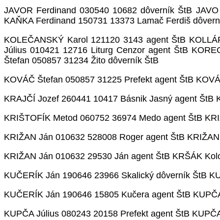
JAVOR Ferdinand 030540 10682 dôverník ŠtB JAVO 
KAŇKA Ferdinand 150731 13373 Lamač Ferdiš dôver
KOLEČANSKÝ Karol 121120 3143 agent ŠtB KOLLÁR F
Július 010421 12716 Liturg Cenzor agent ŠtB KOR
Štefan 050857 31234 Žito dôverník ŠtB
KOVÁČ Štefan 050857 31225 Prefekt agent ŠtB KOVÁR
KRAJČÍ Jozef 260441 10417 Básnik Jasný agent ŠtB
KRIŠTOFÍK Metod 060752 36974 Medo agent ŠtB KRI
KRIŽAN Ján 010632 528008 Roger agent ŠtB KRIŽAN 
KRIŽAN Ján 010632 29530 Ján agent ŠtB KRŠÁK Kolo
KUČERÍK Ján 190646 23966 Skalický dôverník ŠtB K
KUČERÍK Ján 190646 15805 Kučera agent ŠtB KUPČA J
KUPČA Július 080243 20158 Prefekt agent ŠtB KUPČA 