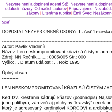
Nezverejnení a doplnení agenti ŠtB
|
Nezverejnení a doplnen
udalosti-názory
|
Od našich autorov
|
Pripravujeme
|
Nezabúda
zákony
|
Literárna rubrika
|
Emil Švec: Nezákonn
Späť
DOPOSIAľ NEZVEREJNENÉ OSOBY: III. časť-Trnavská d
------------------------------------------------------- -----------------
Autor: Pavlík Vladimír
Název: Len neskompromitovaní kňazi sú č istym jadrom 
Zdroj: NN Ročník........: 0005/005 Str.: 000
Vyšlo: . . D atum události: . . Rok: 1995
------------------------------------------------------------------- -----
Úplný obsah:
-----------
LEN NESKOMPROMITOVANÍ KŇAZI SÚ ČISTÝM JAD
Keď tzv. kresťania kádrujú kňazov (podnadpis) Naj
jeho politbyra, zároveň aj príchylný "kravský" cecek p
ktorý je adresovaný kardinálovi KORCOVI a arcibiskup