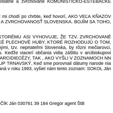
 samostatné a zvrchované KOMUNISTICKO-EŠTEBÁCKE
mráz mi chodí po chrbte, keď hovorí, AKO VEĽA KŇAZOV
 A ZVRCHOVANOSŤ SLOVENSKA. BOJÍM SA TOHO,
VÁKOM, KTORÉMU ASI VYHOVUJE, ŽE TZV. ZVRCHOVANÉ
KÉ PLECHOVÉ HUBY, KTORÉ ROZHODUJÚ O TOM,
tzv. nepriateľmi Slovenska, by rôzni mečiarovci,
Keďže viacerí občania vidia záštitu v arcibiskupovi
 ARCIDIECÉZY, TAK , AKO VYŠLI V ZOZNAMOCH NN
RNAVSKÝ. Keď sme porovnali dátumy narode nia
ná v roku 1993, vyšiel nám tento zoznam: SOKOL Ján
ČÍK Ján 030761 39 184 Gregor agent ŠtB