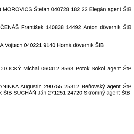
B MOROVICS Štefan 040728 182 22 Elegán agent ŠtB
ČENÁŠ František 140838 14492 Anton dôverník ŠtB
 Vojtech 040221 9140 Horná dôverník ŠtB
OTOCKÝ Michal 060412 8563 Potok Sokol agent ŠtB
LANINKA Augustín 290755 25312 Beňovský agent ŠtB
ík ŠtB SUCHÁŇ Ján 271251 24720 Skromný agent ŠtB