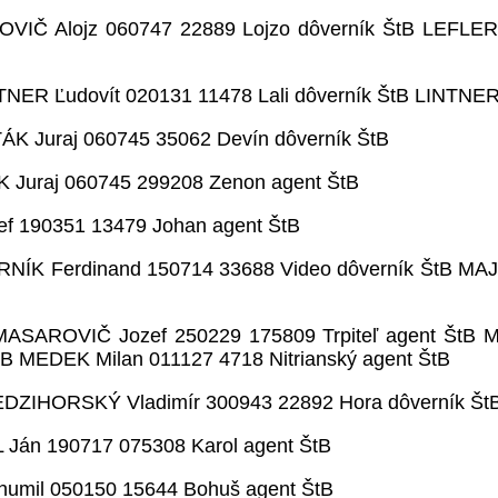
VIČ Alojz 060747 22889 Lojzo dôverník ŠtB LEFLER 
TNER Ľudovít 020131 11478 Lali dôverník ŠtB LINTNER 
K Juraj 060745 35062 Devín dôverník ŠtB
 Juraj 060745 299208 Zenon agent ŠtB
f 190351 13479 Johan agent ŠtB
ÍK Ferdinand 150714 33688 Video dôverník ŠtB MAJ
MASAROVIČ Jozef 250229 175809 Trpiteľ agent ŠtB 
B MEDEK Milan 011127 4718 Nitrianský agent ŠtB
EDZIHORSKÝ Vladimír 300943 22892 Hora dôverník ŠtB
 Ján 190717 075308 Karol agent ŠtB
humil 050150 15644 Bohuš agent ŠtB