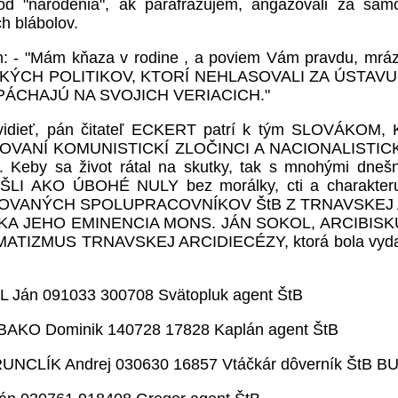
ž od "narodenia", ak parafrázujem, angažovali za
h blábolov.
tujem: - "Mám kňaza v rodine , a poviem Vám pravdu, 
ÝCH POLITIKOV, KTORÍ NEHLASOVALI ZA ÚSTAVU
PÁCHAJÚ NA SVOJICH VERIACICH."
 Ako vidieť, pán čitateľ ECKERT patrí k tým SLO
ANÍ KOMUNISTICKÍ ZLOČINCI A NACIONALISTIC
a život rátal na skutky, tak s mnohými dnešnými, 
ŠLI AKO ÚBOHÉ NULY bez morálky, cti a charakteru. 
 EVIDOVANÝCH SPOLUPRACOVNÍKOV ŠtB Z TRNAVSKEJ
 JEHO EMINENCIA MONS. JÁN SOKOL, ARCIBISKUP T
HEMATIZMUS TRNAVSKEJ ARCIDIECÉZY, ktorá bola vyda
 Ján 091033 300708 Svätopluk agent ŠtB
BAKO Dominik 140728 17828 Kaplán agent ŠtB
UNCLÍK Andrej 030630 16857 Vtáčkár dôverník ŠtB BU