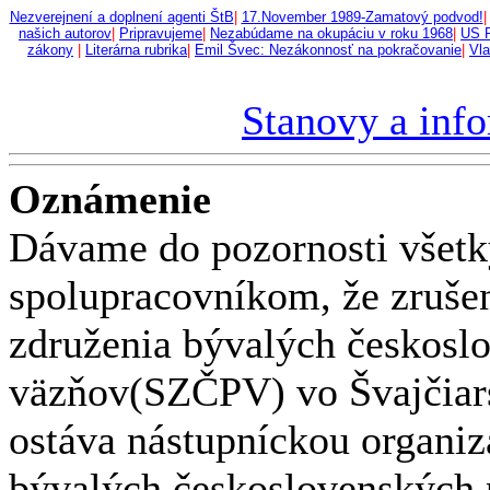
Nezverejnení a doplnení agenti ŠtB
|
17.November 1989-Zamatový podvod!
našich autorov
|
Pripravujeme
|
Nezabúdame na okupáciu v roku 1968
|
US 
zákony
|
Literárna rubrika
|
Emil Švec: Nezákonnosť na pokračovanie
|
Vla
Stanovy a info
Oznámenie
Dávame do pozornosti všet
spolupracovníkom, že zruše
združenia bývalých českosl
väzňov(SZČPV) vo Švajčia
ostáva nástupníckou organi
bývalých československých p