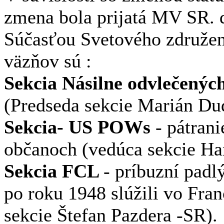
zmena bola prijatá MV SR. 
Súčasťou Svetového združeni
väzňov sú :
Sekcia Násilne odvlečený
(Predseda sekcie Marián Du
Sekcia- US POWs
- pátran
občanoch (vedúca sekcie Ha
Sekcia FCL
- príbuzní padl
po roku 1948 slúžili vo Fran
sekcie Štefan Pazdera -SR).