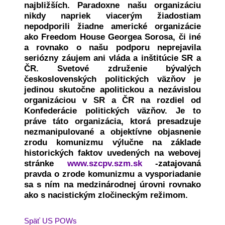
najbližších. Paradoxne našu organizáciu
nikdy napriek viacerým žiadostiam
nepodporili žiadne americké organizácie
ako Freedom House Georgea Sorosa, či iné
a rovnako o našu podporu neprejavila
seriózny záujem ani vláda a inštitúcie SR a
ČR. Svetové združenie bývalých
československých politických väzňov je
jedinou skutočne apolitickou a nezávislou
organizáciou v SR a ČR na rozdiel od
Konfederácie politických väzňov. Je to
práve táto organizácia, ktorá presadzuje
nezmanipulované a objektívne objasnenie
zrodu komunizmu výlučne na základe
historických faktov uvedených na webovej
stránke
www.szcpv.szm.sk
-zatajovaná
pravda o zrode komunizmu a vysporiadanie
sa s ním na medzinárodnej úrovni rovnako
ako s nacistickým zločineckým režimom.
Späť US POWs