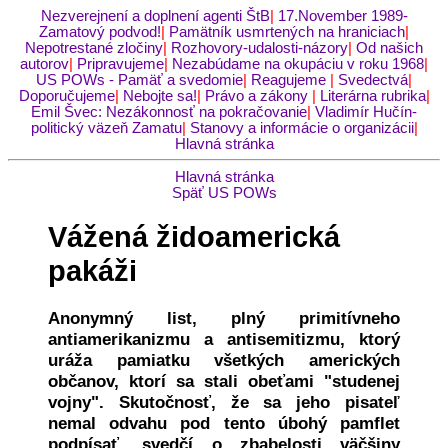
Nezverejnení a doplnení agenti ŠtB
|
17.November 1989-
Zamatový podvod!
|
Pamätník usmrtených na hraniciach
|
Nepotrestané zločiny
|
Rozhovory-udalosti-názory
|
Od našich
autorov
|
Pripravujeme
|
Nezabúdame na okupáciu v roku 1968
|
US POWs - Pamäť a svedomie
|
Reagujeme
|
Svedectvá
|
Doporučujeme
|
Nebojte sa!
|
Právo a zákony
|
Literárna rubrika
|
Emil Švec: Nezákonnosť na pokračovanie
|
Vladimír Hučín-
politický väzeň Zamatu
|
Stanovy a informácie o organizácii
|
Hlavná stránka
Hlavná stránka
Späť US POWs
Vážená židoamerická
pakáži
Anonymný list, plný primitívneho
antiamerikanizmu a antisemitizmu, ktorý
uráža pamiatku všetkých amerických
občanov, ktorí sa stali obeťami "studenej
vojny". Skutočnosť, že sa jeho pisateľ
nemal odvahu pod tento úbohý pamflet
podpísať, svedčí o zbabelosti väčšiny