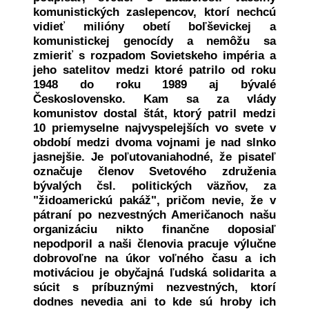
komunistických zaslepencov, ktorí nechcú
vidieť milióny obetí boľševickej a
komunistickej genocídy a nemôžu sa
zmieriť s rozpadom Sovietskeho impéria a
jeho satelitov medzi ktoré patrilo od roku
1948 do roku 1989 aj bývalé
Československo. Kam sa za vlády
komunistov dostal štát, ktorý patril medzi
10 priemyselne najvyspelejších vo svete v
období medzi dvoma vojnami je nad slnko
jasnejšie. Je poľutovaniahodné, že pisateľ
označuje členov Svetového združenia
bývalých čsl. politických väzňov, za
"židoamerickú pakáž", pričom nevie, že v
pátraní po nezvestných Američanoch našu
organizáciu nikto finančne doposiaľ
nepodporil a naši členovia pracuje výlučne
dobrovoľne na úkor voľného času a ich
motiváciou je obyčajná ľudská solidarita a
súcit s príbuznými nezvestných, ktorí
dodnes nevedia ani to kde sú hroby ich