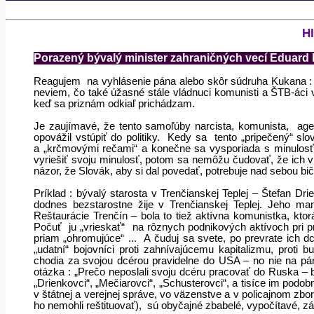
Hl
Porazený bývalý minister zahraničných vecí Eduard
Reagujem
na vyhlásenie pána alebo skôr súdruha Kukana :
neviem, čo také úžasné stále vládnuci komunisti a ŠTB-áci v
keď sa priznám odkiaľ prichádzam.
Je zaujímavé, že tento samoľúby narcista, komunista,
age
opovážil vstúpiť do politiky.
Kedy sa
tento „pripečený“ s
a „krčmovými rečami“ a konečne sa vysporiada s minulosťou 
vyriešiť svoju minulosť, potom sa nemôžu čudovať, že ich v z
názor, že Slovák, aby si dal povedať, potrebuje nad sebou bič
Príklad : bývalý starosta v Trenčianskej Teplej – Štefan D
dodnes bezstarostne žije v Trenčianskej Teplej. Jeho ma
Reštaurácie Trenčín – bola to tiež aktívna komunistka, kto
Počuť
ju „vrieskať“
na rôznych podnikových aktívoch pri pr
priam „ohromujúce“ ...
A čuduj sa svete, po prevrate ich dc
„udatní“ bojovníci proti zahnívajúcemu kapitalizmu, proti
chodia za svojou dcérou pravidelne do USA – no nie na pár
otázka : „Prečo neposlali svoju dcéru pracovať do Ruska –
„Drienkovci“, „Mečiarovci“, „Schusterovci“, a tisíce im podob
v štátnej a verejnej správe, vo väzenstve a v policajnom zbor
ho nemohli reštituovať),
sú obyčajné zbabelé, vypočítavé, z