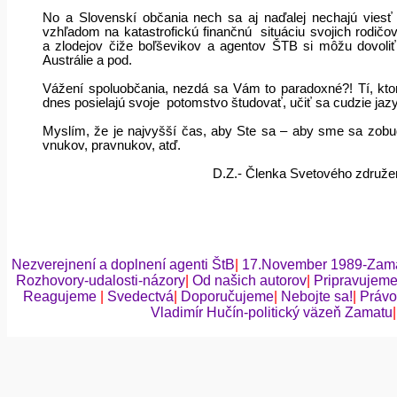
No a Slovenskí občania nech sa aj naďalej nechajú viesť
vzhľadom na katastrofickú finančnú
situáciu svojich rodič
a zlodejov čiže boľševikov a agentov ŠTB si môžu dovoli
Austrálie a pod.
Vážení spoluobčania, nezdá sa Vám to paradoxné?! Tí, ktor
dnes posielajú svoje
potomstvo študovať, učiť sa cudzie jazyk
Myslím, že je najvyšší čas, aby Ste sa – aby sme sa zobudil
vnukov, pravnukov, atď.
D.Z.- Členka Svetového združen
Nezverejnení a doplnení agenti ŠtB
|
17.November 1989-Zama
Rozhovory-udalosti-názory
|
Od našich autorov
|
Pripravujem
Reagujeme
|
Svedectvá
|
Doporučujeme
|
Nebojte sa!
|
Právo
Vladimír Hučín-politický väzeň Zamatu