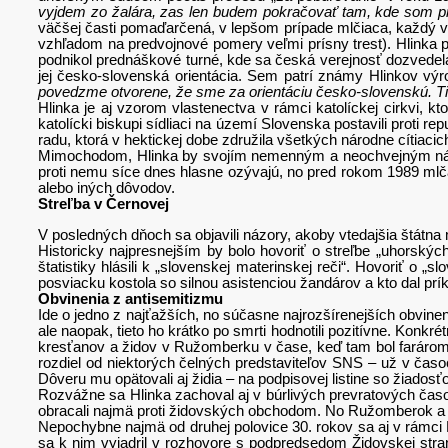
vyjdem zo žalára, zas len budem pokračovať tam, kde som pr
väčšej časti pomaďarčená, v lepšom prípade mlčiaca, každý v
vzhľadom na predvojnové pomery veľmi prísny trest). Hlinka p
podnikol prednáškové turné, kde sa česká verejnosť dozvedela
jej česko-slovenská orientácia. Sem patrí známy Hlinkov vý
povedzme otvorene, že sme za orientáciu česko-slovenskú. Ti
Hlinka je aj vzorom vlastenectva v rámci katolíckej cirkvi,
katolícki biskupi sídliaci na území Slovenska postavili proti re
radu, ktorá v hektickej dobe združila všetkých národne cítiaci
Mimochodom, Hlinka by svojím nemenným a neochvejným národ
proti nemu síce dnes hlasne ozývajú, no pred rokom 1989 mlčali
alebo iných dôvodov.
Streľba v Černovej
V posledných dňoch sa objavili názory, akoby vtedajšia štátna 
Historicky najpresnejším by bolo hovoriť o streľbe „uhorských
štatistiky hlásili k „slovenskej materinskej reči“. Hovoriť o „
posviacku kostola so silnou asistenciou žandárov a kto dal prí
Obvinenia z antisemitizmu
Ide o jedno z najťažších, no súčasne najrozšírenejších obvinení
ale naopak, tieto ho krátko po smrti hodnotili pozitívne. Konkr
kresťanov a židov v Ružomberku v čase, keď tam bol faráro
rozdiel od niektorých čelných predstaviteľov SNS – už v časoch
Dôveru mu opätovali aj židia – na podpisovej listine so žiado
Rozvážne sa Hlinka zachoval aj v búrlivých prevratových časoc
obracali najmä proti židovských obchodom. No Ružomberok a ok
Nepochybne najmä od druhej polovice 30. rokov sa aj v rámci H
sa k nim vyjadril v rozhovore s podpredsedom Židovskej stra