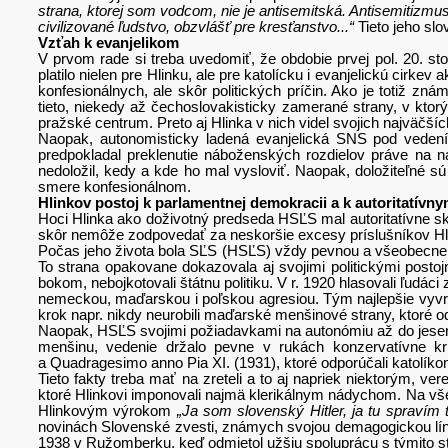
strana, ktorej som vodcom, nie je antisemitská. Antisemitizm
civilizované ľudstvo, obzvlášť pre kresťanstvo...“
Tieto jeho slo
Vzťah k evanjelikom
V prvom rade si treba uvedomiť, že obdobie prvej pol. 20. s
platilo nielen pre Hlinku, ale pre katolícku i evanjelickú cirke
konfesionálnych, ale skôr politických príčin. Ako je totiž 
tieto, niekedy až čechoslovakisticky zamerané strany, v ktor
pražské centrum. Preto aj Hlinka v nich videl svojich najväčšíc
Naopak, autonomisticky ladená evanjelická SNS pod vedení 
predpokladal preklenutie náboženských rozdielov práve na ná
nedoložil, kedy a kde ho mal vysloviť. Naopak, doložiteľné sú
smere konfesionálnom.
Hlinkov postoj k parlamentnej demokracii a k autoritatívn
Hoci Hlinka ako doživotný predseda HSĽS mal autoritatívne s
skôr nemôže zodpovedať za neskoršie excesy príslušníkov Hli
Počas jeho života bola SĽS (HSĽS) vždy pevnou a všeobecne a
To strana opakovane dokazovala aj svojimi politickými postoj
bokom, nebojkotovali štátnu politiku. V r. 1920 hlasovali ľudá
nemeckou, maďarskou i poľskou agresiou. Tým najlepšie vyvrát
krok napr. nikdy neurobili maďarské menšinové strany, ktoré od
Naopak, HSĽS svojimi požiadavkami na autonómiu až do jesene
menšinu, vedenie držalo pevne v rukách konzervatívne krí
a Quadragesimo anno Pia XI. (1931), ktoré odporúčali katolíkom
Tieto fakty treba mať na zreteli a to aj napriek niektorým,
ktoré Hlinkovi imponovali najmä klerikálnym nádychom. Na všet
Hlinkovým výrokom
„Ja som slovenský Hitler, ja tu spravím
novinách Slovenské zvesti, známych svojou demagogickou líni
1938 v Ružomberku, keď odmietol užšiu spoluprácu s týmito stra