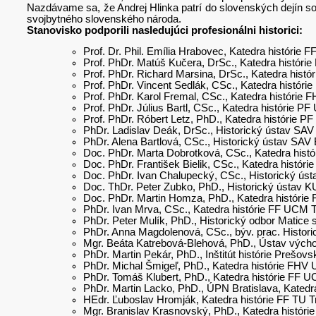
Nazdávame sa, že Andrej Hlinka patrí do slovenských dejín so
svojbytného slovenského národa.
Stanovisko podporili nasledujúci profesionálni historici:
Prof. Dr. Phil. Emília Hrabovec, Katedra histórie 
Prof. PhDr. Matúš Kučera, DrSc., Katedra histór
Prof. PhDr. Richard Marsina, DrSc., Katedra hist
Prof. PhDr. Vincent Sedlák, CSc., Katedra históri
Prof. PhDr. Karol Fremal, CSc., Katedra histórie
Prof. PhDr. Július Bartl, CSc., Katedra histórie PF
Prof. PhDr. Róbert Letz, PhD., Katedra histórie PF
PhDr. Ladislav Deák, DrSc., Historický ústav SAV
PhDr. Alena Bartlová, CSc., Historický ústav SAV 
Doc. PhDr. Marta Dobrotková, CSc., Katedra histó
Doc. PhDr. František Bielik, CSc., Katedra históri
Doc. PhDr. Ivan Chalupecký, CSc., Historický ú
Doc. ThDr. Peter Zubko, PhD., Historický ústav
Doc. PhDr. Martin Homza, PhD., Katedra histórie
PhDr. Ivan Mrva, CSc., Katedra histórie FF UCM 
PhDr. Peter Mulík, PhD., Historický odbor Matice s
PhDr. Anna Magdolenová, CSc., býv. prac. Histor
Mgr. Beáta Katrebová-Blehová, PhD., Ústav výcho
PhDr. Martin Pekár, PhD., Inštitút histórie Prešovsk
PhDr. Michal Šmigeľ, PhD., Katedra histórie FHV
PhDr. Tomáš Klubert, PhD., Katedra histórie FF 
PhDr. Martin Lacko, PhD., ÚPN Bratislava, Kated
HEdr. Ľuboslav Hromják, Katedra histórie FF TU 
Mgr. Branislav Krasnovský, PhD., Katedra históri