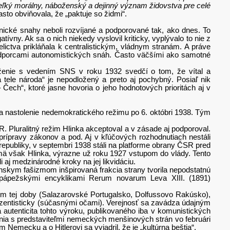
veľký morálny, náboženský a dejinný význam židovstva pre celé
často obviňovala, že „paktuje so židmi“.
nické snahy neboli rozvíjané a podporované tak, ako dnes. To
tívny. Ak sa o nich niekedy vyslovil kriticky, vyplývalo to nie z
ictva prikláňala k centralistickým, vládnym stranám. A práve
mi odporcami autonomistických snáh. Často väčšími ako samotné
líženie s vedením SNS v roku 1932 svedčí o tom, že vítal a
 tele národa“ je nepodložený a preto aj pochybný. Posiaľ nik
 Čech“, ktoré jasne hovoria o jeho hodnotových prioritách aj v
a nastolenie nedemokratického režimu po 6. októbri 1938. Tým
Pluralitný režim Hlinka akceptoval a v zásade aj podporoval.
 prípravy zákonov a pod. Aj v kľúčových rozhodnutiach nestáli
 republiky, v septembri 1938 stáli na platforme obrany ČSR pred
jmä však Hlinka, výrazne už roku 1927 vstupom do vlády. Tento
 aj medzinárodné kroky na jej likvidáciu.
skym fašizmom inšpirovaná frakcia strany tvorila nepodstatnú
lo pápežskými encyklikami Rerum novarum Leva XIII. (1891)
mom tej doby (Salazarovské Portugalsko, Dolfussovo Rakúsko),
prézentisticky (súčasnými očami). Verejnosť sa zavádza údajným
autenticita tohto výroku, publikovaného iba v komunistických
nia s predstaviteľmi nemeckých menšinových strán vo februári
Nemecku a o Hitlerovi sa vyjadril, že je „kultúrna beštia“.