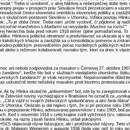
estal.“
Treba si uvedomiť, v akej háklivej a nebezpečnej dobe tieto 
erejný prejav v prospech práv Slovákov hrozil perzekúciami a väzen
resadzoval česko-slovenskú orientáciu slovenskej politiky a zaslúž
 o skutočnom postavení Slovákov v Uhorsku. Vďaka postoju Hlinku sa
rok:
„Tu je doba činov. Treba nám určite vysloviť, či pôjdeme aj n
sícročné manželstvo s Maďarmi sa nevydarilo. Musíme sa rozísť.“
 ktorej hierarchia bola pred rokom 1918 temer úplne pomaďarčená. T
publike. Hlinkova politická obratnosť a predvídavosť sa ukázala aj v 
ch katolíckych kňazov a zaslúžila sa o konsolidáciu pomerov a získan
no-politickým presvedčením počas rozdielnych politických režimov
 alebo s režimom kolaborovali; rovnako tým, ktorí sa dnes k vlastne
moc ani nebola zodpovedná za masaker v Černovej 27. októbra 1907, pr
 žandárov“, keďže títo boli v službách vtedajšieho uhorského štátu,
slovenských žandároch“ je však nezmyselné. Neporovnateľne dôležitejšie
kaz uskutočniť tento neľudský masaker, proti ktorému protestovala ci
. Ak by Hlinka skutočne „antisemitom“ bol, iste by to zaregistrovali
étne Židovské noviny vychádzajúce v Bratislave ho označili za „
vynika
m.
„Ctil a vážil si svojich židovských spoluobčanov a ako farár hlása
 Uhorska. Okázalo ju dal najavo i tým, že si pri procese roku 1906 
sťou o prepustenie Hlinku, adresovanej panovníkovi z roku 1909, boli
h. Keď v novembri 1918 v celej krajine zúrili výtržnosti (tzv. rabov
olie, na rázny zásah farára Hlinku, ostali pokojnými.
SĽS objavovali rôzne fašizujúce, ale i protižidovské názory. Tieto v
ny dr. Matejom Weinerom v auguste 1936 (teda viac než tri roky po