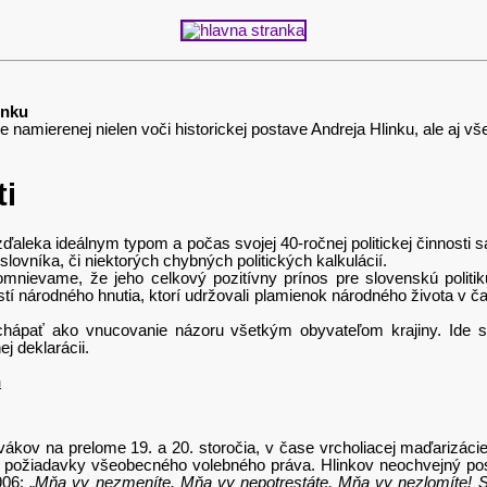
inku
amierenej nielen voči historickej postave Andreja Hlinku, ale aj v
i
ďaleka ideálnym typom a počas svojej 40-ročnej politickej činnosti sa
ovníka, či niektorých chybných politických kalkulácií.
domnievame, že jeho celkový pozitívny prínos pre slovenskú pol
í národného hnutia, ktorí udržovali plamienok národného života v ča
chápať ako vnucovanie názoru všetkým obyvateľom krajiny. Ide sk
j deklarácii.
h
ákov na prelome 19. a 20. storočia, v čase vrcholiacej maďarizáci
 požiadavky všeobecného volebného práva. Hlinkov neochvejný postoj
06: „
Mňa vy nezmeníte. Mňa vy nepotrestáte. Mňa vy nezlomíte! 