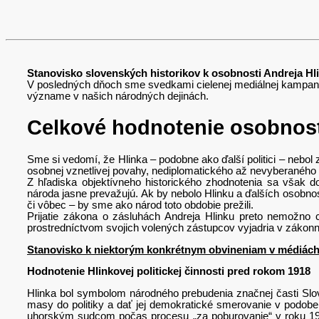
Stanovisko slovenských historikov k osobnosti Andreja Hl
V posledných dňoch sme svedkami cielenej mediálnej kampane n
význame v našich národných dejinách.
Celkové hodnotenie osobnost
Sme si vedomí, že Hlinka – podobne ako ďalší politici – nebol z
osobnej vznetlivej povahy, nediplomatického až nevyberaného sl
Z hľadiska objektívneho historického zhodnotenia sa však 
národa jasne prevažujú. Ak by nebolo Hlinku a ďalších osobnost
či vôbec – by sme ako národ toto obdobie prežili.
Prijatie zákona o zásluhách Andreja Hlinku preto nemožno 
prostredníctvom svojich volených zástupcov vyjadria v zákonne
Stanovisko k niektorým konkrétnym obvineniam v médiác
Hodnotenie Hlinkovej politickej činnosti pred rokom 1918
Hlinka bol symbolom národného prebudenia značnej časti Slov
masy do politiky a dať jej demokratické smerovanie v podobe
uhorským sudcom počas procesu „za poburovanie“ v roku 19