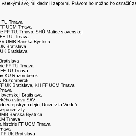
 všetkými svojimi kladmi i zápormi. Právom ho možno ho označiť za 
FF TU Trnava
ie FF UCM Trnava
órie FF TU, Trnava, SHÚ Matice slovenskej
e FF TU, Trnava
 FHV UMB Banská Bystrica
 UK Bratislava
 UK Bratislava
Bratislava
rie FF TU Trnava
e FF TU Trnava
stav KU Ružomberok
 KU Ružomberok
 FF UK Bratislava, KH FF UCM Trnava
Trnava
lovenskej, Bratislava
ického ústavu SAV
doeurópskych dejín, Univerzita Viedeň
ej univerzity
 UMB Banská Bystrica
UCM Trnava
ra histórie FF UCM Trnava
Trnava
e PF UK Bratislava