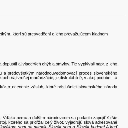
šetkým, ktorí sú presvedčení o jeho prevažujúcom kladnom
 dopustil aj viacerých chýb a omylov. Tie vyplývali napr. z jeho
itiku a predovšetkým národnouvedomovací proces slovenského
soch najtvrdšej maďarizácie, je diskutabilné, v akej podobe – a
ôr o ocenenie zásluh, ktoré príslušníci slovenského národa
e. Vďaka nemu a ďalším národovcom sa podarilo zapojiť širšie
, ktorého sa pridŕžal celý život, vyjadrujú slová adresované
Slovákom som sa narodil, Slovák som a Slovák budem! A keď