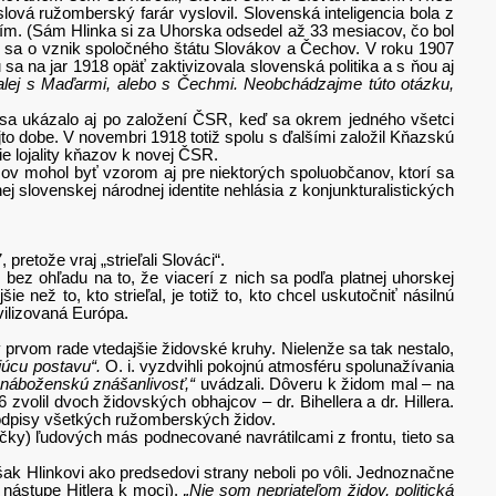
slová ružomberský farár vyslovil. Slovenská inteligencia bola z
ím. (Sám Hlinka si za Uhorska odsedel až 33 mesiacov, čo bol
il sa o vznik spoločného štátu Slovákov a Čechov. V roku 1907
 na jar 1918 opäť zaktivizovala slovenská politika a s ňou aj
aďalej s Maďarmi, alebo s Čechmi. Neobchádzajme túto otázku,
o sa ukázalo aj po založení ČSR, keď sa okrem jedného všetci
tejto dobe. V novembri 1918 totiž spolu s ďalšími založil Kňazskú
ie lojality kňazov k novej ČSR.
 mohol byť vzorom aj pre niektorých spoluobčanov, ktorí sa
j slovenskej národnej identite nehlásia z konjunkturalistických
etože vraj „strieľali Slováci“.
 bez ohľadu na to, že viacerí z nich sa podľa platnej uhorskej
 než to, kto strieľal, je totiž to, kto chcel uskutočniť násilnú
vilizovaná Európa.
 v prvom rade vtedajšie židovské kruhy. Nielenže sa tak nestalo,
júcu postavu“.
O. i. vyzdvihli pokojnú atmosféru spolunažívania
l náboženskú znášanlivosť,“
uvádzali. Dôveru k židom mal – na
zvolil dvoch židovských obhajcov – dr. Bihellera a dr. Hillera.
 podpisy všetkých ružomberských židov.
ačky) ľudových más podnecované navrátilcami z frontu, tieto sa
šak Hlinkovi ako predsedovi strany neboli po vôli. Jednoznačne
 nástupe Hitlera k moci).
„Nie som nepriateľom židov, politická