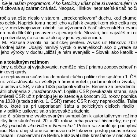
us nie je naším programom. Ako katolícky kňaz plne si uvedomujem 
vá citovala aj zahraničná tlač. Naopak, Hlinkovi nepriateľská tlač ho 
toročia sa ešte nieslo v starom, „predkoncilovom“ duchu, keď ekume
v ako celok. Napriek tomu nebol jeho vzťah k evanjelikom ako celku nega
známe, v medzivojnovom období sa významná časť slovenského evanjel
ých mali dôležité postavenie aj evanjelickí Slováci, boli najväčší
h protivníkov, čo sa odrážalo aj v jeho vyjadreniach.
M. Rázusa živorila na politickej periférii. Avšak už Hlinkovo zb
rodnej báze. Údajný hanlivý výrok o evanjelikoch ako o „vrede na
 jeho výroky v duchu „bližší je nám evanjelik – Slovák ako katolík –
ym a totalitným režimom
klony a občas aj vyjadrovanie, nemôže niesť priamu zodpovednosť n
nkovej gardy.
kceptovanou súčasťou demokratického politického systému 1. ČSR. 
mi: zúčastňovala sa všetkých úrovní volieb, parlamentného života,
ci za ústavu ČSR, v roku 1935 podporili voľbu E. Beneša za prezidenta
ili obvinenia z „maďarónstva“. Lojalitu ČSR preukázala strana, na
mietali ČSR už z princípu jej existencie a koncom 30. rokov podnikali
 1938 (a teda zániku 1. ČSR) rámec ČSR nikdy neprekročila. Talian
dlo, ktoré sa pri usporiadaní štátu a politických cieľoch riadi
 v politike usilovať sa o stavovské zriadenie.
 verejne či súkromne vyslovovaným sympatiám k autoritatívnym reži
ky tieto skutočnosti 20. a 30. rokov treba pozerať historicky, nie 
 taký poriadok ako Hitler v Nemecku.“
Pritom sa zamlčuje pochybná 
ou. Na druhej strane sa nehovorí o Hlinkovom postoji počas rokova
nami, napojenými na Berlín, kritizoval útlak kresťanov v nacistickom 