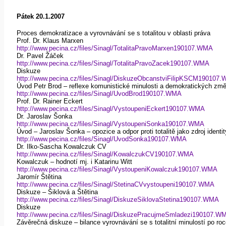
Pátek 20.1.2007
Proces demokratizace a vyrovnávání se s totalitou v oblasti práva
Prof. Dr. Klaus Marxen
http://www.pecina.cz/files/Sinagl/TotalitaPravoMarxen190107.WMA
Dr. Pavel Žáček
http://www.pecina.cz/files/Sinagl/TotalitaPravoZacek190107.WMA
Diskuze
http://www.pecina.cz/files/Sinagl/DiskuzeObcanstviFilipKSCM190107
Úvod Petr Brod – reflexe komunistické minulosti a demokratických změ
http://www.pecina.cz/files/Sinagl/UvodBrod190107.WMA
Prof. Dr. Rainer Eckert
http://www.pecina.cz/files/Sinagl/VystoupeniEckert190107.WMA
Dr. Jaroslav Šonka
http://www.pecina.cz/files/Sinagl/VystoupeniSonka190107.WMA
Úvod – Jaroslav Šonka – opozice a odpor proti totalitě jako zdroj identi
http://www.pecina.cz/files/Sinagl/UvodSonka190107.WMA
Dr. Ilko-Sascha Kowalczuk CV
http://www.pecina.cz/files/Sinagl/KowalczukCV190107.WMA
Kowalczuk – hodnotí mj. i Katarinu Witt
http://www.pecina.cz/files/Sinagl/VystoupeniKowalczuk190107.WMA
Jaromír Štětina
http://www.pecina.cz/files/Sinagl/StetinaCVvystoupeni190107.WMA
Diskuze – Šiklová a Štětina
http://www.pecina.cz/files/Sinagl/DiskuzeSiklovaStetina190107.WMA
Diskuze
http://www.pecina.cz/files/Sinagl/DiskuzePracujmeSmladezi190107.W
Závěrečná diskuze – bilance vyrovnávání se s totalitní minulostí po 