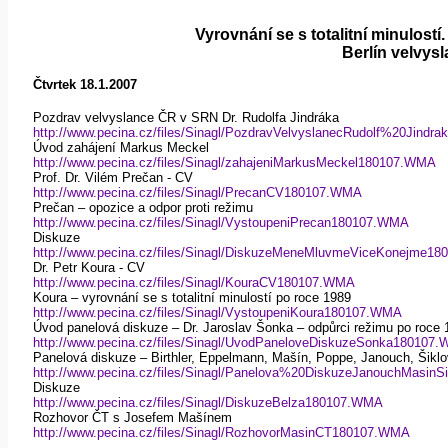
Vyrovnání se s totalitní minulost
Berlín velvys
Čtvrtek 18.1.2007
Pozdrav velvyslance ČR v SRN Dr. Rudolfa Jindráka
http://www.pecina.cz/files/Sinagl/PozdravVelvyslanecRudolf%20Jind
Úvod zahájení Markus Meckel
http://www.pecina.cz/files/Sinagl/zahajeniMarkusMeckel180107.WMA
Prof. Dr. Vilém Prečan - CV
http://www.pecina.cz/files/Sinagl/PrecanCV180107.WMA
Prečan – opozice a odpor proti režimu
http://www.pecina.cz/files/Sinagl/VystoupeniPrecan180107.WMA
Diskuze
http://www.pecina.cz/files/Sinagl/DiskuzeMeneMluvmeViceKonejme1
Dr. Petr Koura - CV
http://www.pecina.cz/files/Sinagl/KouraCV180107.WMA
Koura – vyrovnání se s totalitní minulostí po roce 1989
http://www.pecina.cz/files/Sinagl/VystoupeniKoura180107.WMA
Úvod panelová diskuze – Dr. Jaroslav Šonka – odpůrci režimu po roce 198
http://www.pecina.cz/files/Sinagl/UvodPaneloveDiskuzeSonka180107
Panelová diskuze – Birthler, Eppelmann, Mašín, Poppe, Janouch, Šikl
http://www.pecina.cz/files/Sinagl/Panelova%20DiskuzeJanouchMasin
Diskuze
http://www.pecina.cz/files/Sinagl/DiskuzeBelza180107.WMA
Rozhovor ČT s Josefem Mašínem
http://www.pecina.cz/files/Sinagl/RozhovorMasinCT180107.WMA