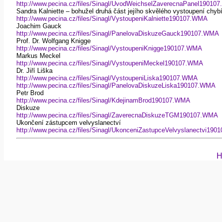
http://www.pecina.cz/files/Sinagl/UvodWeichselZaverecnaPanel19010
Sandra Kalniette – bohužel druhá část jejího skvělého vystoupení chyb
http://www.pecina.cz/files/Sinagl/VystoupeniKalniette190107.WMA
Joachim Gauck
http://www.pecina.cz/files/Sinagl/PanelovaDiskuzeGauck190107.WMA
Prof. Dr. Wolfgang Knigge
http://www.pecina.cz/files/Sinagl/VystoupeniKnigge190107.WMA
Markus Meckel
http://www.pecina.cz/files/Sinagl/VystoupeniMeckel190107.WMA
Dr. Jiří Liška
http://www.pecina.cz/files/Sinagl/VystoupeniLiska190107.WMA
http://www.pecina.cz/files/Sinagl/PanelovaDiskuzeLiska190107.WMA
Petr Brod
http://www.pecina.cz/files/Sinagl/KdejinamBrod190107.WMA
Diskuze
http://www.pecina.cz/files/Sinagl/ZaverecnaDiskuzeTGM190107.WMA
Ukončení zástupcem velvyslanectví
http://www.pecina.cz/files/Sinagl/UkonceniZastupceVelvyslanectvi19
H