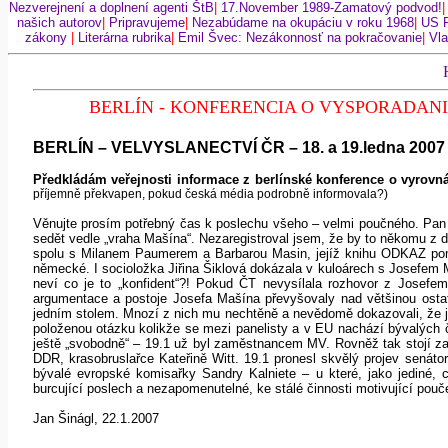
Nezverejnení a doplnení agenti ŠtB
|
17.November 1989-Zamatový podvod!
našich autorov
|
Pripravujeme
|
Nezabúdame na okupáciu v roku 1968
|
US 
zákony
|
Literárna rubrika
|
Emil Švec: Nezákonnosť na pokračovanie
|
Vla
BERLÍN - KONFERENCIA O VYSPORADANI S
BERLÍN – VELVYSLANECTVÍ ČR – 18. a 19.ledna 2007
Předkládám veřejnosti informace z berlínské konference o vyrovná
příjemně překvapen, pokud česká média podrobně informovala?)
Věnujte prosím potřebný čas k poslechu všeho – velmi poučného. Pan 
sedět vedle „vraha Mašína“. Nezaregistroval jsem, že by to někomu z d
spolu s Milanem Paumerem a Barbarou Masin, jejíž knihu ODKAZ pomalu 
německé. I socioložka Jiřina Šiklová dokázala v kuloárech s Josefem
neví co je to „konfident“?! Pokud ČT nevysílala rozhovor z Josef
argumentace a postoje Josefa Mašína převyšovaly nad většinou osta
jedním stolem. Mnozí z nich mu nechtěně a nevědomě dokazovali, že je
položenou otázku kolikže se mezi panelisty a v EU nachází bývalých č
ještě „svobodně“ – 19.1 už byl zaměstnancem MV. Rovněž tak stojí za
DDR, krasobruslařce Kateřině Witt. 19.1 pronesl skvělý projev senáto
bývalé evropské komisařky Sandry Kalniete – u které, jako jediné, 
burcující poslech a nezapomenutelné, ke stálé činnosti motivující pouč
Jan Šinágl, 22.1.2007