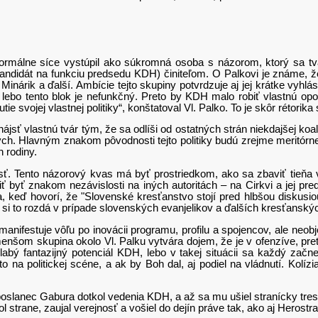
 síce vystúpil ako súkromná osoba s názorom, ktorý sa tvári
ndidát na funkciu predsedu KDH) činiteľom. O Palkovi je známe, že
 Minárik a ďalší. Ambície tejto skupiny potvrdzuje aj jej krátke vyhlá
lebo tento blok je nefunkčný. Preto by KDH malo robiť vlastnú opoz
tie svojej vlastnej politiky“, konštatoval Vl. Palko. To je skôr rétorika
vlastnú tvár tým, že sa odlíši od ostatných strán niekdajšej koalíc
ých. Hlavným znakom pôvodnosti tejto politiky budú zrejme meritórn
 rodiny.
Tento názorový kvas má byť prostriedkom, ako sa zbaviť tieňa v
byť znakom nezávislosti na iných autoritách – na Cirkvi a jej predst
, keď hovorí, že "Slovenské kresťanstvo stojí pred hlbšou diskusiou
kým si to rozdá v prípade slovenských evanjelikov a ďalších kresťansk
estuje vôľu po inovácii programu, profilu a spojencov, ale neob
ajmenšom skupina okolo Vl. Palku vytvára dojem, že je v ofenzíve, 
abý fantazijný potenciál KDH, lebo v takej situácii sa každý začn
o na politickej scéne, a ak by Boh dal, aj podiel na vládnutí. Ko
slanec Gabura dotkol vedenia KDH, a až sa mu ušiel stranícky trest
strane, zaujal verejnosť a vošiel do dejín práve tak, ako aj Herostra