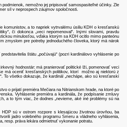
podmienok, nemožno jej pripisovať samospasiteľné účinky. Zle
mer síl v neprospech záujmov spoločnosti.
omunistov, a to napriek vytrvalému úsiliu KDH o kresťanskú
litiky“, či dokonca „veci nepomenoval“. Inými slovami, pravdu
unistickou minulosťou, vďaka ktorým sa KDH ocitlo mimo panteónu
ším zmyslom pre potreby jednoduchého človeka, ktorý má nárok
stavitelia štátu „počúvajú“ (pozri kardinálovo vyhlásenie po
vný hodnostár: má pranierovať politické lži, pomenovať veci
e má oceniť kresťanských politikov, ktorí možno aj niektorú z
í“. To všetko dokazuje, že kardinál „nechápe, ako sú kresťanskí
 o prijatí premiéra Mečiara na Nitrianskom hrade, na ktoré po
venska. Vyhlásenie premiéra a kardinála, že podpísanie zmluvy
h, a to tým viac, že dodnes „nevieme, aké iné problémy sú na
DP sú v ostrom rozpore s klesajúcou životnou úrovňou, ba
 tvorili jadro volebného programu Smeru a vládneho vyhlásenia,
, resp. práva lekára odmietnuť vykonanie potratu.