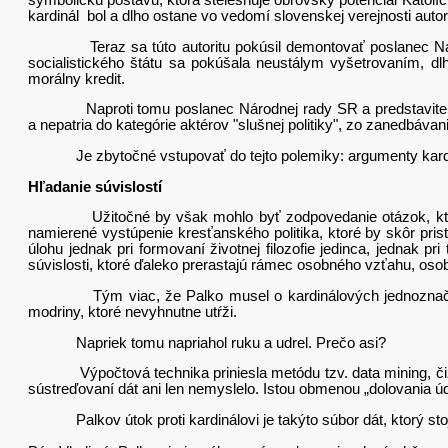
symbolickú postavu, ktorá stelesňuje obrovský potenciál Katolí
kardinál bol a dlho ostane vo vedomí slovenskej verejnosti au
Teraz sa túto autoritu pokúsil demontovať poslanec Národne
socialistického štátu sa pokúšala neustálym vyšetrovaním, dl
morálny kredit.
Naproti tomu poslanec Národnej rady SR a predstaviteľ KDH o
a nepatria do kategórie aktérov "slušnej politiky", zo zanedbá
Je zbytočné vstupovať do tejto polemiky: argumenty kardinála
Hľadanie súvislostí
Užitočné by však mohlo byť zodpovedanie otázok, ktorým sa n
namierené vystúpenie kresťanského politika, ktoré by skôr prist
úlohu jednak pri formovaní životnej filozofie jedinca, jednak pr
súvislosti, ktoré ďaleko prerastajú rámec osobného vzťahu, osob
Tým viac, že Palko musel o kardinálových jednoznačných ar
modriny, ktoré nevyhnutne utŕži.
Napriek tomu napriahol ruku a udrel. Prečo asi?
Výpočtová technika priniesla metódu tzv. data mining, čiže „
sústreďovaní dát ani len nemyslelo. Istou obmenou „dolovania úd
Palkov útok proti kardinálovi je takýto súbor dát, ktorý sto