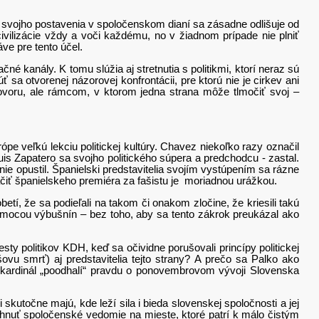
 svojho postavenia v spoločenskom dianí sa zásadne odlišuje od
ilizácie vždy a voči každému, no v žiadnom prípade nie plniť
ve pre tento účel.
kanály. K tomu slúžia aj stretnutia s politikmi, ktorí neraz sú
a otvorenej názorovej konfrontácii, pre ktorú nie je cirkev ani
ovoru, ale rámcom, v ktorom jedna strana môže tlmočiť svoj –
ľkú lekciu politickej kultúry. Chavez niekoľko razy označil
s Zapatero sa svojho politického súpera a predchodcu - zastal.
e opustil. Španielski predstavitelia svojím vystúpením sa rázne
iť španielskeho premiéra za fašistu je moriadnou urážkou.
že sa podieľali na takom či onakom zločine, že kriesili takú
omocou výbušnín – bez toho, aby sa tento zákrok preukázal ako
olitikov KDH, keď sa očividne porušovali princípy politickej
ovu smrť) aj predstavitelia tejto strany? A prečo sa Palko ako
že kardinál „poodhalí“ pravdu o ponovembrovom vývoji Slovenska
čne majú, kde leží sila i bieda slovenskej spoločnosti a jej
iahnuť spoločenské vedomie na mieste, ktoré patrí k málo čistým