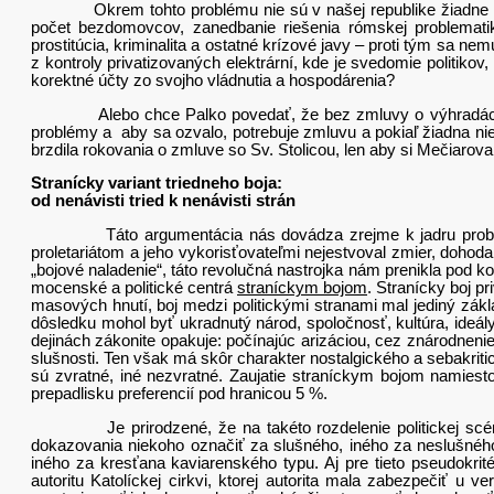
Okrem tohto problému nie sú v našej republike žiadne iné pr
počet bezdomovcov, zanedbanie riešenia rómskej problemati
prostitúcia, kriminalita a ostatné krízové javy – proti tým sa ne
z kontroly privatizovaných elektrární, kde je svedomie politikov, 
korektné účty zo svojho vládnutia a hospodárenia?
Alebo chce Palko povedať, že bez zmluvy o výhradách sve
problémy a aby sa ozvalo, potrebuje zmluvu a pokiaľ žiadna nie
brzdila rokovania o zmluve so Sv. Stolicou, len aby si Mečiarova
Stranícky variant triedneho boja:
od nenávisti tried k nenávisti strán
Táto argumentácia nás dovádza zrejme k jadru problémov k
proletariátom a jeho vykorisťovateľmi nejestvoval zmier, dohoda
„bojové naladenie“, táto revolučná nastrojka nám prenikla pod k
mocenské a politické centrá
straníckym bojom
. Stranícky boj pr
masových hnutí, boj medzi politickými stranami mal jediný z
dôsledku mohol byť ukradnutý národ, spoločnosť, kultúra, ideály
dejinách zákonite opakuje: počínajúc arizáciou, cez znárodneni
slušnosti. Ten však má skôr charakter nostalgického a sebakrit
sú zvratné, iné nezvratné. Zaujatie straníckym bojom namiesto
prepadlisku preferencií pod hranicou 5 %.
Je prirodzené, že na takéto rozdelenie politickej scény do
dokazovania niekoho označiť za slušného, iného za neslušnéh
iného za kresťana kaviarenského typu. Aj pre tieto pseudokri
autoritu Katolíckej cirkvi, ktorej autorita mala zabezpečiť u v