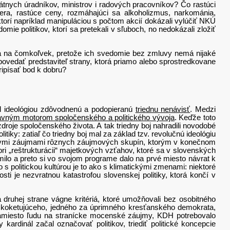
nych úradníkov, ministrov i radových pracovníkov? Čo rastúci
ra, rastúce ceny, rozmáhajúci sa alkoholizmus, narkománia,
, ktorí napríklad manipuláciou s počtom akcií dokázali vylúčiť NKÚ
domie politikov, ktorí sa pretekali v sľuboch, no nedokázali zložiť
a čomkoľvek, pretože ich svedomie bez zmluvy nemá nijaké
povedať predstaviteľ strany, ktorá priamo alebo sprostredkovane
ripísať bod k dobru?
 ideológiou zdôvodnenú a podopieranú
triednu nenávisť
. Medzi
hlavným motorom spoločenského a politického vývoja
. Keďže toto
droje spoločenského života. A tak triedny boj nahradili novodobé
itiky: zatiaľ čo triedny boj mal za základ tzv. revolučnú ideológiu
álnymi záujmami rôznych záujmových skupín, ktorým v konečnom
pri „reštrukturácii“ majetkových vzťahov, ktoré sa v slovenských
milo a preto si vo svojom programe dalo na prvé miesto návrat k
 politickou kultúrou je to ako s klimatickými zmenami: niektoré
i je nezvratnou katastrofou slovenskej politiky, ktorá končí v
uhej strane vágne kritériá, ktoré umožňovali bez osobitného
n koketujúceho, jedného za úprimného kresťanského demokrata,
j namiesto ľudu na stranícke mocenské záujmy, KDH potrebovalo
 kardinál začal označovať politikov, triediť politické koncepcie