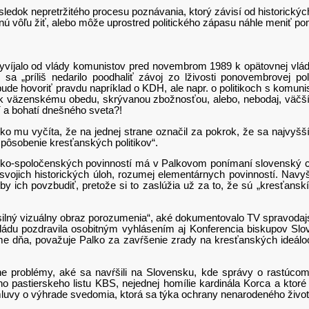
 nepretržitého procesu poznávania, ktorý závisí od historických 
ú vôľu žiť, alebo môže uprostred politického zápasu náhle meniť po
lo od vlády komunistov pred novembrom 1989 k opätovnej vláde k
u sa „príliš nedarilo poodhaliť závoj zo lživosti ponovembrovej po
 bude hovoriť pravdu napríklad o KDH, ale napr. o politikoch s kom
om k väzenskému obedu, skrývanou zbožnosťou, alebo, nebodaj, väč
í a bohatí dnešného sveta?!
číta, že na jednej strane označil za pokrok, že sa najvyšší pred
 pôsobenie kresťanských politikov“.
spoločenských povinností má v Palkovom ponímaní slovenský cirke
vojich historických úloh, rozumej elementárnych povinností. Navyš
 by ich povzbudiť, pretože si to zaslúžia už za to, že sú „kresťansk
ný vizuálny obraz porozumenia“, aké dokumentovalo TV spravodajstvo
vládu pozdravila osobitným vyhlásením aj Konferencia biskupov Slo
e dňa, považuje Palko za zavŕšenie zrady na kresťanských ideáloc
lémy, aké sa navŕšili na Slovensku, kde správy o rastúcom H
o pastierskeho listu KBS, nejednej homílie kardinála Korca a ktoré
luvy o výhrade svedomia, ktorá sa týka ochrany nenarodeného života