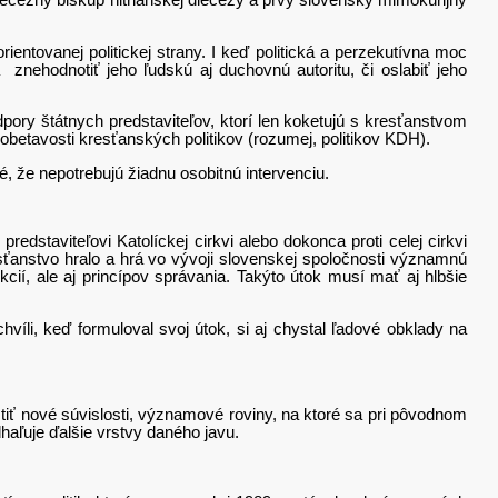
iecézny biskup nitrianskej diecézy a prvý slovenský mimokúrijný
vanej politickej strany. I keď politická a perzekutívna moc
znehodnotiť jeho ľudskú aj duchovnú autoritu, či oslabiť jeho
y štátnych predstaviteľov, ktorí len koketujú s kresťanstvom
betavosti kresťanských politikov (rozumej, politikov KDH).
že nepotrebujú žiadnu osobitnú intervenciu.
aviteľovi Katolíckej cirkvi alebo dokonca proti celej cirkvi
resťanstvo hralo a hrá vo vývoji slovenskej spoločnosti významnú
ukcií, ale aj princípov správania. Takýto útok musí mať aj hlbšie
 keď formuloval svoj útok, si aj chystal ľadové obklady na
 nové súvislosti, významové roviny, na ktoré sa pri pôvodnom
haľuje ďalšie vrstvy daného javu.