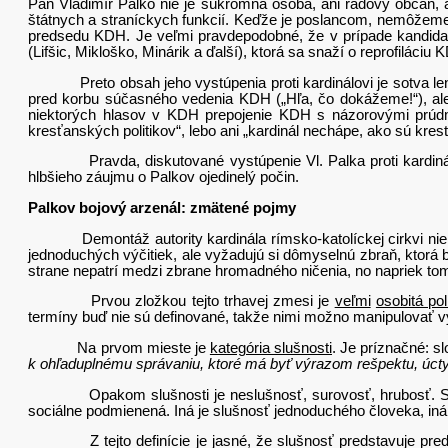
Pán Vladimír Palko nie je súkromná osoba, ani radový občan, 
štátnych a straníckych funkcií. Keďže je poslancom, nemôžeme
predsedu KDH. Je veľmi pravdepodobné, že v prípade kandidat
(Lifšic, Mikloško, Minárik a ďalší), ktorá sa snaží o reprofiláciu 
Preto obsah jeho vystúpenia proti kardinálovi je sotva len n
pred korbu súčasného vedenia KDH („Hľa, čo dokážeme!“), al
niektorých hlasov v KDH prepojenie KDH s názorovými prúd
kresťanských politikov“, lebo ani „kardinál nechápe, ako sú kresťa
Pravda, diskutované vystúpenie Vl. Palka proti kardinálovi
hlbšieho záujmu o Palkov ojedinelý počin.
Palkov bojový arzenál: zmätené pojmy
Demontáž autority kardinála rímsko-katolíckej cirkvi nie je 
jednoduchých výčitiek, ale vyžadujú si dômyselnú zbraň, ktorá
strane nepatrí medzi zbrane hromadného ničenia, no napriek tom
Prvou zložkou tejto trhavej zmesi je
veľmi
osobitá pol
termíny buď nie sú definované, takže nimi možno manipulovať v
Na prvom mieste je
kategória slušnosti
. Je príznačné: s
k ohľaduplnému správaniu, ktoré má byť výrazom rešpektu, úc
Opakom slušnosti je neslušnosť, surovosť, hrubosť. Sociál
sociálne podmienená. Iná je slušnosť jednoduchého človeka, iná s
Z tejto definície je jasné, že slušnosť predstavuje predo