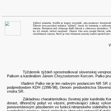
Vážení priatelia, Keďže je krajne nezvyklé, aby poslanec kresťansk
Článok som ponúkol redakcii "týždeň", ktorá ho odmietla s odôvodne
miesta. Redakcia tiež ohlasuje ďalší článok s cirkevnou tématikou: T
by ich obsah mohol zaujímať. Okrem Vás som poslal článok celém
nesúhlasné názory. Nech je toto hľadanie pravdy naším spoločným d
V
Týždenník týždeň sprostredkoval slovenskej verejnosti n
Palkom a kardinálom Jánom Chryzostomom Korcom. Palko prudko 
Vladimír Palko nie je len radovým poslancom NR SR za svoj
podpredsedom KDH (1996-98), členom predsedníctva Slovenske
vnútra SR.
Základnou charakteristikou životnej púte kardinála Korca bo
dorast, dlhoročný pobyt vo väzení, pretrvávajúci zákaz výko
ponovembrovým pôsobením vo funkcii nitrianskeho sídelného bis