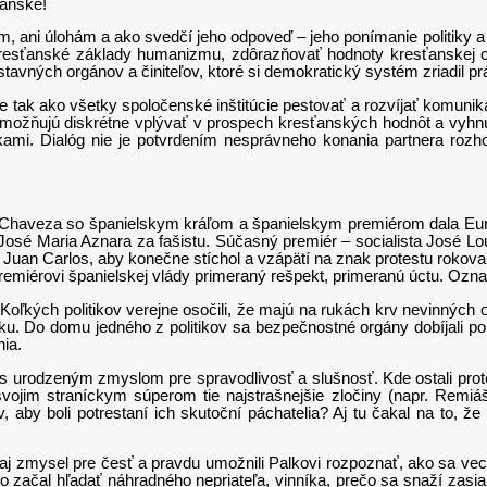
ťanské!
, ani úlohám a ako svedčí jeho odpoveď – jeho ponímanie politiky a
resťanské základy humanizmu, zdôrazňovať hodnoty kresťanskej civ
stavných orgánov a činiteľov, ktoré si demokratický systém zriadil prá
ako všetky spoločenské inštitúcie pestovať a rozvíjať komunikačné 
ožňujú diskrétne vplývať v prospech kresťanských hodnôt a vyhnúť s
ami. Dialóg nie je potvrdením nesprávneho konania partnera rozh
 so španielskym kráľom a španielskym premiérom dala Európe ve
osé Maria Aznara za fašistu. Súčasný premiér – socialista José Loui
Juan Carlos, aby konečne stíchol a vzápätí na znak protestu rokovani
miérovi španielskej vlády primeraný rešpekt, primeranú úctu. Označ
litikov verejne osočili, že majú na rukách krv nevinných obetí, 
dku. Do domu jedného z politikov sa bezpečnostné orgány dobíjali p
ia.
ným zmyslom pre spravodlivosť a slušnosť. Kde ostali protesty p
vojim straníckym súperom tie najstrašnejšie zločiny (napr. Remiáš
v, aby boli potrestaní ich skutoční páchatelia? Aj tu čakal na to, 
 pre česť a pravdu umožnili Palkovi rozpoznať, ako sa veci skuto
ečo začal hľadať náhradného nepriateľa, vinníka, prečo sa snaží zas