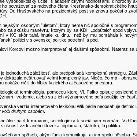
ale vysokoškolský učiteľ s akademickými hodnosťami, dlhoročný ak
 ho považovať za radového člena Kresťansko-demokratického hnutia
úry Dr. Hrušovského na prezidentský post sa znovu pokúsi o zvol
KDH.
ejakým osobným "úletom", ktorý nemá nič spoločné s programom a s
ebo za skúšku manévru, ktorým by sa KDH „odpútalo“ spod vplyvu
mi v KC skôr ťahá hnutie ku dnu, než by mu pomáhala k novým h
nskí politici v slovenskej politike potrební“ a pod.
 Korcovi možno interpretovať aj ďalšími spôsobmi. Nateraz sa us
jednoduchá záležitosť, ale predpokladá komplexnú stratégiu. Zásl
 by dokázala deštruovať veľmi komplexný jav. Niečo, čo má - obrazn
u dokáže ničiť do hĺbky fyzického aj časového priestoru.
itologická terminológia
, pomocou ktorej Vl. Palko opisuje posledné 
ýznam i vedomie, alebo sa z ich významového poľa použije len časť.
lovenská verzia internetového lexikónu Wikipédia neobsahuje definíc
ty voči druhým osobám.
ne patrí k mravom, sociologicky k sociálnym normám. Vzhľadom n
lušnosť vzdelaného človeka, diplomata, štátnika, či politika.
všetkým spôsob, akým ľudia komunikujú, akým spolu pôsobia. Sa