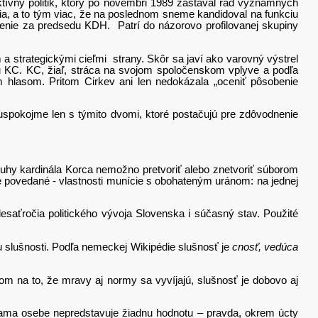
tívny politik, ktorý po novembri 1989 zastával rad významných
, a to tým viac, že na poslednom sneme kandidoval na funkciu
enie za predsedu KDH. Patrí do názorovo profilovanej skupiny
trategickými cieľmi strany. Skôr sa javí ako varovný výstrel
 KC. KC, žiaľ, stráca na svojom spoločenskom vplyve a podľa
lasom. Pritom Cirkev ani len nedokázala „oceniť pôsobenie
pokojme len s týmito dvomi, ktoré postačujú pre zdôvodnenie
uhy kardinála Korca nemožno pretvoriť alebo znetvoriť súborom
e povedané - vlastnosti munície s obohateným uránom: na jednej
desaťročia politického vývoja Slovenska i súčasný stav. Použité
iu slušnosti. Podľa nemeckej Wikipédie slušnosť je
cnosť, vedúca
a to, že mravy aj normy sa vyvíjajú, slušnosť je dobovo aj
ma osebe nepredstavuje žiadnu hodnotu – pravda, okrem úcty