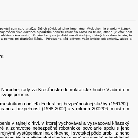
 pokúsil som sa o analýzu širších súvislosti tohto fenoménu. Výsledkom je pripojený článok.
najnovšom čísle dokonca s použitím portrétu kardinála Korca na titulnej strane, je však dosť
ť elektronickou cestou. Prosím, keby ste ju distribuovali všetkým, u ktorých sa domnievate, že
c pri distribúcii článku. Prirodzene, rád prijmem Vaše kritické pripomienky, alebo aj
ca
?
rodnej rady za Kresťansko-demokratické hnutie Vladimírom
svoje pozície.
níkom riaditeľa Federálnej bezpečnostnej služby (1991/92),
branu a bezpečnosť (1998-2002) a v rokoch 2002/06 ministrom
ie v tajnej cirkvi, v ktorej vychovával a vysväcoval kňazský
čné a zdravotne nebezpečné robotnícke povolanie spolu s jeho
jnými vystúpeniami na cirkevnej i svetskej pôde urobili z neho