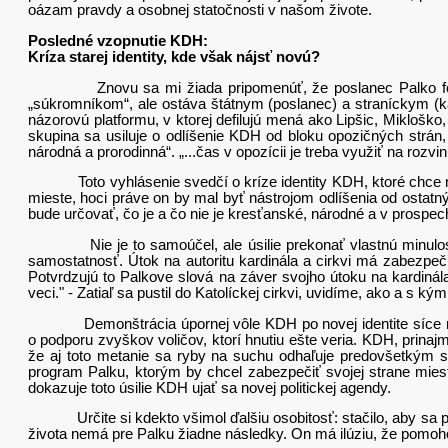
oázam pravdy a osobnej statočnosti v našom živote.
Posledné vzopnutie KDH:
Kríza starej identity, kde však nájsť novú?
Znovu sa mi žiada pripomenúť, že poslanec Palko formálne
„súkromníkom“, ale ostáva štátnym (poslanec) a straníckym (ka
názorovú platformu, v ktorej defilujú mená ako Lipšic, Mikloško,
skupina sa usiluje o odlíšenie KDH od bloku opozičných strán, 
národná a prorodinná“. „...čas v opozícii je treba využiť na rozvinu
Toto vyhlásenie svedčí o kríze identity KDH, ktoré chce nájsť 
mieste, hoci práve on by mal byť nástrojom odlíšenia od ostatn
bude určovať, čo je a čo nie je kresťanské, národné a v prospech
Nie je to samoúčel, ale úsilie prekonať vlastnú minulosť. 
samostatnosť. Útok na autoritu kardinála a cirkvi má zabezpečiť 
Potvrdzujú to Palkove slová na záver svojho útoku na kardinála
veci." - Zatiaľ sa pustil do Katolíckej cirkvi, uvidíme, ako a s 
Demonštrácia úpornej vôle KDH po novej identite síce manif
o podporu zvyškov voličov, ktorí hnutiu ešte veria. KDH, prin
že aj toto metanie sa ryby na suchu odhaľuje predovšetkým sl
program Palku, ktorým by chcel zabezpečiť svojej strane miest
dokazuje toto úsilie KDH ujať sa novej politickej agendy.
Určite si kdekto všimol ďalšiu osobitosť: stačilo, aby sa po
života nemá pre Palku žiadne následky. On má ilúziu, že pomohol 