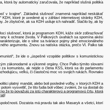
ta, ktorá by automaticky zaručovala, že napríklad slušná politika
 krajine“. Základná slušnosť znamená napríklad neskákať
u“ KDH, ktoré je uvedené aj v záhlaví internetovej stránky KDH,
ny. Je zbytočné, ak sa KDH usiluje ich nahradiť. Stačilo by, ak by
. Hoci slušnosť, ktorá je programom KDH, káže skôr zdôrazňovať
o strany k ochrane života. V Palkových úvahách sa spomína akési
harakterizuje, ide o silne sa tváriace pojmy plné emocionálneho
zného argumentu. Znovu sa natíska otázka, prečo Vl. Palko tak
isti“, že ide o „úspešné vzopätie politikov s komunistickou
kým zákonodarné a výkonné orgány. Chce Palko týmito slovami
je za komunistu, ak nejde o člena KSS, ktorá sa do parlamentu
á rozhodujúcu, veľkú, či čiastočnú moc vo svojich rukách. Rovnako
tici platný mandát, alebo boli posledné voľby, v ktorých KDH a
otom vysvetliť, že títo ľudia boli vôbec zvolení, že sa dostali do
no že to považujú za istú charakterovú a programovú črtu, ktorá
ati
!
 spoločnosti. Dozaista má pravdu tak ako Masaryk a všetci, ktorí