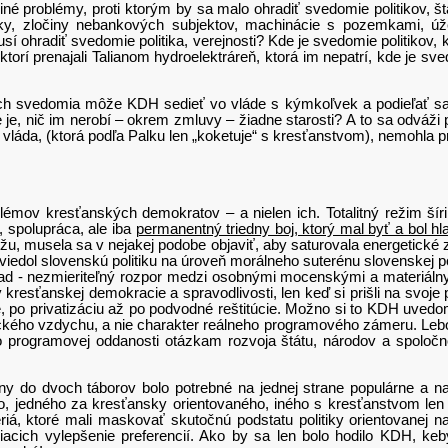
oblémy, proti ktorým by sa malo ohradiť svedomie politikov, štát
ky, zločiny nebankových subjektov, machinácie s pozemkami, úže
musí ohradiť svedomie politika, verejnosti? Kde je svedomie politikov
ktorí prenajali Talianom hydroelektráreň, ktorá im nepatrí, kde je sve
domia môže KDH sedieť vo vláde s kýmkoľvek a podieľať sa n
 je, nič im nerobí – okrem zmluvy – žiadne starosti? A to sa odváži 
 vláda, (ktorá podľa Palku len „koketuje“ s kresťanstvom), nemohla p
resťanských demokratov – a nielen ich. Totalitný režim šíril
, spolupráca, ale iba
permanentný triedny boj, ktorý mal byť a bol 
ožu, musela sa v nejakej podobe objaviť, aby saturovala energetické z
iviedol slovenskú politiku na úroveň morálneho suterénu slovenskej pol
áklad - nezmieriteľný rozpor medzi osobnými mocenskými a materi
 kresťanskej demokracie a spravodlivosti, len keď si prišli na svoje 
e, po privatizáciu až po podvodné reštitúcie. Možno si to KDH uvedo
ického vzdychu, a nie charakter reálneho programového zámeru. Lebo s
 programovej oddanosti otázkam rozvoja štátu, národov a spoločnost
 dvoch táborov bolo potrebné na jednej strane populárne a na dr
o, jedného za kresťansky orientovaného, iného s kresťanstvom le
tériá, ktoré mali maskovať skutočnú podstatu politiky orientovane
eriacich vylepšenie preferencií. Ako by sa len bolo hodilo KDH, keby