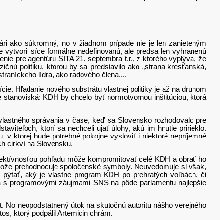
 ako súkromný, no v žiadnom prípade nie je len zanieteným
 vytvoril síce formálne nedefinovanú, ale predsa len vyhranenú
senie pre agentúru SITA 21. septembra t.r., z ktorého vyplýva, že
ičnú politiku, ktorou by sa predstavilo ako „strana kresťanská,
 straníckeho lídra, ako radového člena....
ie. Hľadanie nového substrátu vlastnej politiky je až na druhom
e stanoviská: KDH by chcelo byť normotvornou inštitúciou, ktorá
lastného správania v čase, keď sa Slovensko rozhodovalo pre
aviteľoch, ktorí sa nechceli ujať úlohy, akú im hnutie pririeklo.
, v ktorej bude potrebné pokojne vysloviť i niektoré nepríjemné
ých cirkví na Slovensku.
jektívnosťou pohľadu môže kompromitovať celé KDH a obrať ho
pretože prehodnocuje spoločenské symboly. Neuvedomuje si však,
e pýtať, aký je vlastne program KDH po prehratých voľbách, či
lízia s programovými záujmami SNS na pôde parlamentu najlepšie
. No neopodstatnený útok na skutočnú autoritu nášho verejného
tos, ktorý podpálil Artemidin chrám.