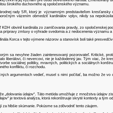
ckej cirkvi a jej význam pre osud slovenského národa. Emeritovaný d
toritou širokého duchovného aj spoločenského významu.
j rady SR, ktorý je významným predstaviteľom kresťansky oriento
horočným väzením obmedziť kardinálov vplyv, nikdy sa nepokúsila 
bvinil kardinála zo zamlčovania pravdy, zo spoločenskej podpor
vania prípravy zmluvy o výhrade svedomia a z nedocenenia významu a o
 Korca v tejto výmene názorov a stanovísk boli také presvedčivé, 
evyhne žiaden zainteresovaný pozorovateľ. Kritické, proti predst
alo liberálovi, či nevercovi, nie je každodenný jav. Tým viac, že k
i tvorbe sociálnej politiky, mravných, politických a sociálnych konštr
ného konfliktu, či rozchodu.
gumentoch vedieť, musel s nimi počítať, ba možno že vo chvíli,
dolovania údajov“. Táto metóda umožňuje z množstva údajov zistiť
ajov“ je textová analýza, ktorá rekonštruuje skryté kontexty a tým od
jí za hlbšie skúmanie. Pokúsme sa zdôvodniť tento záujem.