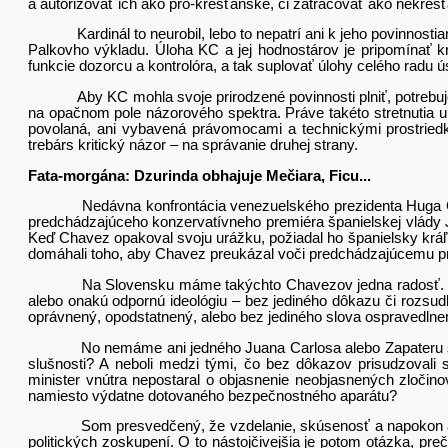
a autorizovať ich ako pro-kresťanské, či zatracovať ako nekres
Kardinál to neurobil, lebo to nepatrí ani k jeho povinnostiam
Palkovho výkladu. Úloha KC a jej hodnostárov je pripomínať k
funkcie dozorcu a kontrolóra, a tak suplovať úlohy celého radu ú
Aby KC mohla svoje prirodzené povinnosti plniť, potrebuje tak 
na opačnom pole názorového spektra. Práve takéto stretnutia um
povolaná, ani vybavená právomocami a technickými prostriedk
trebárs kritický názor – na správanie druhej strany.
Fata-morgána: Dzurinda obhajuje Mečiara, Ficu...
Nedávna konfrontácia venezuelského prezidenta Huga Chaveza
predchádzajúceho konzervatívneho premiéra španielskej vlády J
Keď Chavez opakoval svoju urážku, požiadal ho španielsky kráľ 
domáhali toho, aby Chavez preukázal voči predchádzajúcemu pre
Na Slovensku máme takýchto Chavezov jedna radosť. Koľkých po
alebo onakú odpornú ideológiu – bez jediného dôkazu či rozsu
oprávnený, opodstatnený, alebo bez jediného slova ospravedlnen
No nemáme ani jedného Juana Carlosa alebo Zapateru s urodze
slušnosti? A neboli medzi tými, čo bez dôkazov prisudzovali s
minister vnútra nepostaral o objasnenie neobjasnených zločino
namiesto výdatne dotovaného bezpečnostného aparátu?
Som presvedčený, že vzdelanie, skúsenosť a napokon aj zmysel
politických zoskupení. O to nástojčivejšia je potom otázka, pr