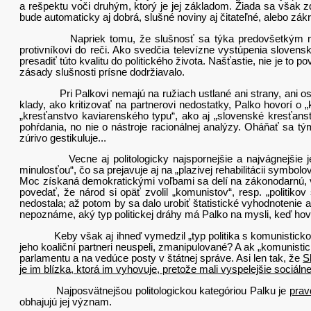
a rešpektu voči druhým, ktorý je jej základom. Žiada sa však zdô
bude automaticky aj dobrá, slušné noviny aj čitateľné, alebo zák
Napriek tomu, že slušnosť sa týka predovšetkým metódy,
protivníkovi do reči. Ako svedčia televízne vystúpenia slovens
presadiť túto kvalitu do politického života. Našťastie, nie je to
zásady slušnosti prísne dodržiavalo.
Pri Palkovi nemajú na ružiach ustlané ani strany, ani osobn
klady, ako kritizovať na partnerovi nedostatky, Palko hovorí o
„kresťanstvo kaviarenského typu“, ako aj „slovenské kresťanstv
pohŕdania, no nie o nástroje racionálnej analýzy. Oháňať sa 
zúrivo gestikuluje...
Vecne aj politologicky najspornejšie a najvágnejšie je tvr
minulosťou“, čo sa prejavuje aj na „plazivej rehabilitácii symb
Moc získaná demokratickými voľbami sa delí na zákonodarnú,
povedať, že národ si opäť zvolil „komunistov“, resp. „politi
nedostala; až potom by sa dalo urobiť štatistické vyhodnotenie a
nepoznáme, aký typ politickej dráhy má Palko na mysli, keď hovo
Keby však aj ihneď vymedzil „typ politika s komunistickou min
jeho koaliční partneri neuspeli, zmanipulované? A ak „komunistick
parlamentu a na vedúce posty v štátnej správe. Asi len tak, že
S
je im blízka, ktorá im vyhovuje, pretože mali vyspelejšie sociá
Najposvätnejšou politologickou kategóriou Palku je
prav
obhajujú jej význam.