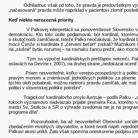
Odhliadnuc však od toho, že pravda je predovšetkým výsledok
„načasovaná“ pravda môže napríklad v pacientovi zlomiť posledn
Keď niekto nerozozná priority
V Palkovej interpretácii sa ponovembrové Slovensko vyvíja
demokraciu. Kto toto úsilie podlamoval, bol kardinál, ktorém
o skutočnosti zamlčiaval. Isteže Palko neočakával, že kardinál
moci! Čímže si kardinála tí „červení beťári“ získali? Múčnik
na „slušné“ bytie, rozumej – na rovnakú šancu prežiť, ako mocn
Tým sa výpočet kardinálskych prešľapov nekončí. Palko mu vy
oslavách na Devíne r. 2007), na druhej strane „nedokázal oceniť
Priam neuveriteľné, koľko verejno-prospešných a politicko-
pravým menom a známkovať jednotlivých politikov za plnenie s
týchto úloh pobabrali, možno niektorú pravdu zamlčali, ale mal
politici v slovenskej politike potrební“.
Tragickosť kardinálovho omylu ilustruje – podľa Palku - „sil
rokoch významovo nadviazalo prijatie premiéra Fica, ktorého 
medzi Sv. Stolicou a SR o výhrade svedomia nie je na program
programe dňa“.
Pozoruhodné, ba až neuveriteľné! Obrovské sociálne prob
zbedačením mnohých obyvateľov, a ktoré tvorili náplň nejednéh
Palkovi akosi unikli. Zato však spomína oneskorenie podpisu zm