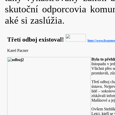
skutoční odporcovia komu
aké si zaslúžia.
Třetí odboj existoval!
http://www.fragme
Karel Pacner
Byla to přehl
listopadu v je
Všichni přes 
promluvili, zůs
Třetí odboj ch
ústavu. Nejprv
lidé – sokolov
získávali infor
Mašínové a jej
Ovšem Stehlík 
Letci, kteří se