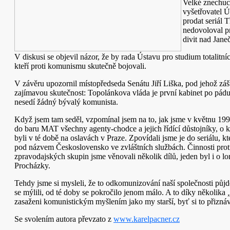
Velké znechuce
vyšetřovatel Ú
prodat seriál 
nedovoloval p
divit nad Jane
V diskusi se objevil názor, že by rada Ústavu pro studium totalit
kteří proti komunismu skutečně bojovali.
V závěru upozornil místopředseda Senátu Jiří Liška, pod jehož záš
zajímavou skutečnost: Topolánkova vláda je první kabinet po pá
nesedí žádný bývalý komunista.
Když jsem tam seděl, vzpomínal jsem na to, jak jsme v květnu 1995
do baru MAT všechny agenty-chodce a jejich řídící důstojníky, o kt
byli v té době na oslavách v Praze. Zpovídali jsme je do seriálu, kt
pod názvem Československo ve zvláštních službách. Činnosti pro
zpravodajských skupin jsme věnovali několik dílů, jeden byl i o l
Procházky.
Tehdy jsme si mysleli, že to odkomunizování naší společnosti půjd
se mýlili, od té doby se pokročilo jenom málo. A to díky několika
zasaženi komunistickým myšlením jako my starší, byť si to přizná
Se svolením autora převzato z
www.karelpacner.cz