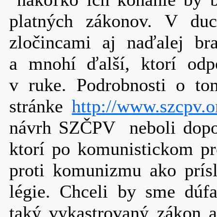
platných zákonov. V duc
zločincami aj naďalej br
a mnohí ďalší, ktorí od
v ruke. Podrobnosti o t
stránke
http://www.szcpv.o
návrh SZČPV neboli doposi
ktorí po komunistickom pr
proti komunizmu ako prísl
légie. Chceli by sme dúfa
taký vykastrovaný zákon a