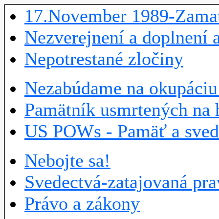
17.November 1989-Zama
Nezverejnení a doplnení 
Nepotrestané zločiny
Nezabúdame na okupáciu
Pamätník usmrtených na 
US POWs - Pamäť a sve
Nebojte sa!
Svedectvá-zatajovaná pr
Právo a zákony