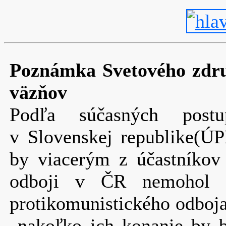
Poznámka Svetového združ
väzňov
Podľa súčasných post
v Slovenskej republike(Ú
by viacerým z účastníkov
odboji v ČR nemohol by
protikomunistického odboj
nakoľko ich konanie by bo