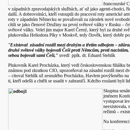
francouzské Ci
v západních
zpravodajských službách, ať už jako agenti-chodci, řídí
další. A dobrovolníci, kteří vstoupili do pracovní roty americké ar
roty v západním Německu se považovali za zárodek nové svobodn
cítili se jako členové Družiny na první světové války v Rusku – ček
světové války. Velel jim major Karel Černý, který byl za druhé s
plukovníka Heliodora Píky v Moskvě, tedy člověk, který dobře po
"
Existoval zásadní rozdíl mezi druhým a třetím odbojem – zdůraz
druhé světové války bojovali Češi proti Němcům, proti nacistům,
sebou bojovali sami Češi,"
uvedl pplk. dr. Eduard Stehlík
Plukovník Karel Procházka, který vedl československou filiálku b
známou pod zkratkou CIO, upozorňoval na zásadní rozdíl mezi dv
– citoval Stehlík už zesnulého Procházku, Havlem povýšeného na g
ti, kteří odešli a chtěli se usadit v zahraničí. Kdežto exulanti byli 
Skupina senáto
jménem Konfed
vystupovat lev
neexistovala, 
režimů – exist
Na konferenci