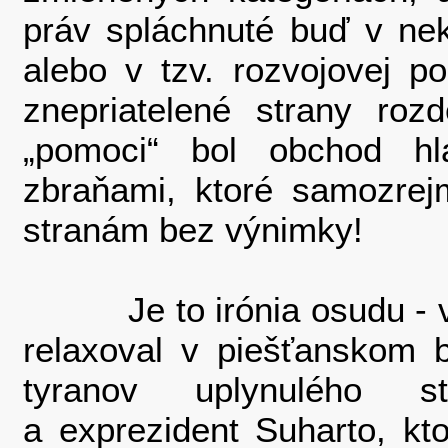
práv spláchnuté buď v ne
alebo v tzv. rozvojovej p
znepriatelené strany rozd
„pomoci“ bol obchod hl
zbraňami, ktoré samozrej
stranám bez výnimky!
Je to irónia osudu - v 
relaxoval v piešťanskom 
tyranov uplynulého st
a exprezident Suharto, k