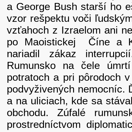
a George Bush starší ho e
vzor rešpektu voči ľudský
vzťahoch z Izraelom ani ne
po Maoistickej Číne a K
nariadil zákaz interrup
Rumunsko na čele úmrtí 
potratoch a pri pôrodoch 
podvyživených nemocníc. Ďa
a na uliciach, kde sa stáv
obchodu. Zúfalé rumunsk
prostredníctvom diplomat