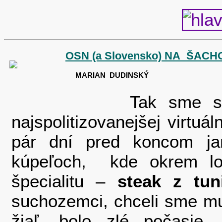
OSN (a Slovensko) NA ŠAC
MARIAN DUDINSKÝ
Tak sme si to kon
najspolitizovanejšej virtu
pár dní pred koncom ja
kúpeľoch, kde okrem lok
špecialitu –
steak z tun
suchozemci, chceli sme mu
žiaľ, bolo zlé počasi