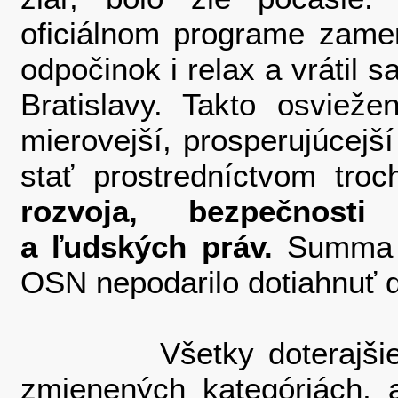
oficiálnom programe zame
odpočinok i relax a vrátil
Bratislavy. Takto osvieže
mierovejší, prosperujúcejší
stať prostredníctvom tro
rozvoja, bezpečnosti
(
a ľudských práv.
Summa s
OSN nepodarilo dotiahnuť d
Všetky doterajšie mi
zmienených kategóriách, a