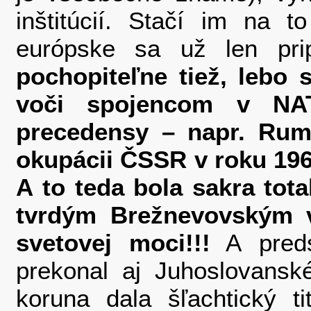
inštitúcií. Stačí im na
európske sa už len pr
pochopiteľne tiež, lebo
voči spojencom v NAT
precedensy – napr. Rumu
okupácii ČSSR v roku 196
A to
teda bola sakra tota
tvrdým Brežnevovským 
svetovej moci!!!
A preds
prekonal aj Juhoslovansk
koruna dala šľachtický ti