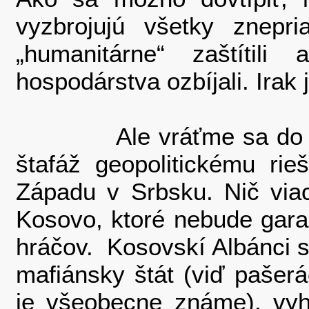
vyzbrojujú všetky znepri
„humanitárne“ zaštíti
hospodárstva ozbíjali. Irak
Ale vráťme sa do Euró
štafáž geopolitickému rie
Západu v Srbsku. Nič via
Kosovo, ktoré nebude gara
hráčov. Kosovskí Albánci sa
mafiánsky štát (viď pašer
je všeobecne známe), vyh