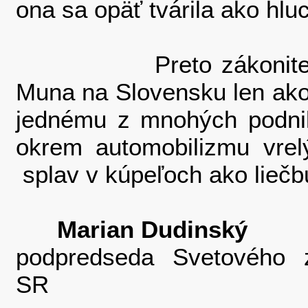
ona sa opäť tvárila ako hl
Preto zákonite berme
Muna na Slovensku len ako 
jednému z mnohých podnik
okrem automobilizmu vrelý
splav v kúpeľoch ako liečbu
Marian Dudinský
podpredseda Svetového zd
SR