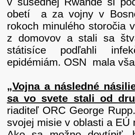
v susednej Rwande si pod
obetí a za vojny v Bosn
rokoch minulého storočia vy
z domovov a stali sa štv
státisíce podľahli i
epidémiám. OSN mala všad
„Vojna a následné násilie
sa vo svete stali od dru
riaditeľ ORC George Rupp
svojej misie v oblasti a E
Ako sa možno dovtípiť, h