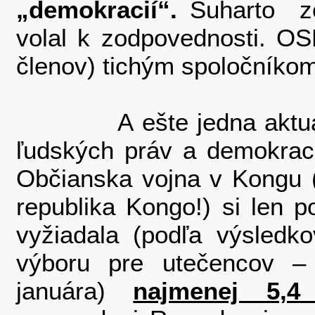
„demokracií“.
Suharto zo
volal k zodpovednosti. OSN
členov) tichým spoločníkom
A ešte jedna aktuálna 
ľudských práv a demokraci
Občianska vojna v Kongu (
republika Kongo!) si len 
vyžiadala (podľa výsledk
výboru pre utečencov –
januára)
najmenej 5,4 