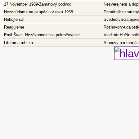
17.November 1989-Zamatový podvod!
Nezverejnení a dop
Nezabúdame na okupáciu v roku 1968
Pamätník usmrtenýc
Nebojte sa!
Svedectvá-zatajov
Reagujeme
Rozhovory-udalosti
Emil Švec: Nezákonnosť na pokračovanie
Vladimír Hučín-pol
Literárna rubrika
Stanovy a informáci