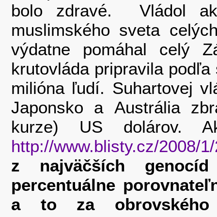
bolo zdravé. Vládol ako 
muslimského sveta celýc
výdatne pomáhal celý Z
krutovláda pripravila podľ
milióna ľudí. Suhartovej v
Japonsko a Austrália zbr
kurze) US dolárov. A
http://www.blisty.cz/2008/1
z najväčších genocíd
percentuálne porovnateľ
a to za obrovského 