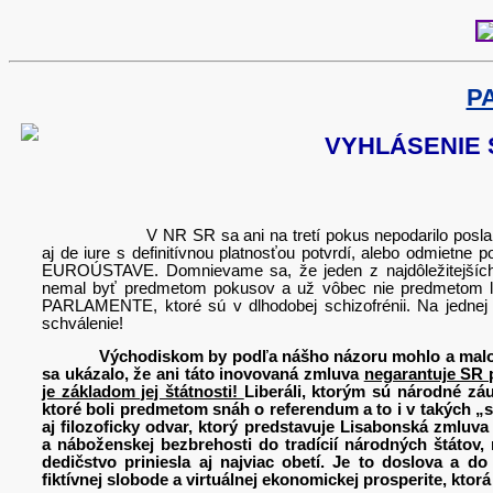
P
VYHLÁSENIE 
V NR SR sa ani na tretí pokus nepodarilo poslancom ús
aj de iure s definitívnou platnosťou potvrdí, alebo odmietne 
EUROÚSTAVE. Domnievame sa, že jeden z najdôležitejších
nemal byť predmetom pokusov a už vôbec nie predmetom l
PARLAMENTE, ktoré sú v dlhodobej schizofrénii. Na jednej str
schválenie!
Východiskom by podľa nášho názoru mohlo a malo byť v
sa ukázalo, že ani táto inovovaná zmluva
negarantuje SR p
je základom jej štátnosti!
Liberáli, ktorým sú národné zá
ktoré boli predmetom snáh o referendum a to i v takých „
aj filozoficky odvar, ktorý predstavuje Lisabonská zmluv
a náboženskej bezbrehosti do tradícií národných štátov, 
dedičstvo priniesla aj najviac obetí. Je to doslova a 
fiktívnej slobode a virtuálnej ekonomickej prosperite, kto