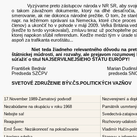
Vyzývame preto zástupcov národa v NR SR, aby svoju energ
o takom závažnom dokumente, ktorý na dlhé desaťročia, 
smerovanie, ak nie dokonca národné prežitie. O tom, že staré
napr. na ležérnom správaní sa Nemecka, ktoré chce proces r
členov) a ukončiť ho v pohode v máji 2009. Veľká Británia v
(keďže to tvrdo vyrokovala!), zmluvu teraz už pochopiteľne po
ktorej napokon sľúbil referendum. Keďže medzi tým v úrade s
aspoň za trafikanta euroštátu...
Niet teda žiadneho relevantného dôvodu na pretek
štátnickej múdrosti, ani rozvahy, ale prejavom rozumovej 
súťažiť o titul NAJSERVILNEJŚIEHO ŠTÁTU EURÓPY!
František Bednár Marian Dudinsk
Predseda SZČPV predseda SN
SVETOVÉ ZDRUŽENIE BÝV.ČS.POLITICKÝCH VAZŇOV
17.November 1989-Zamatový podvod!
Nezverejnení a dop
Nezabúdame na okupáciu v roku 1968
Pamätník usmrtenýc
Nebojte sa!
Svedectvá-zatajov
Reagujeme
Rozhovory-udalosti
Emil Švec: Nezákonnosť na pokračovanie
Vladimír Hučín-pol
Literárna rubrika
Stanovy a informáci