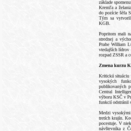
základe spomenut
Kremľa a želani
do pozície šéfa 
Tým sa vytvoril
KGB.
Popritom mali n
strednej a vých
Prahe William Lu
vtedajších lídrov
rozpad ZSSR a cel
Zmena kurzu 
Kritickú situáci
vysokých funk
publikovaných p
Central Intelli
výboru KSČ v Pra
funkcií odstráni
Medzi vysokými 
tretích krajín. K
pocestuje. V nie
návštevníka z Č