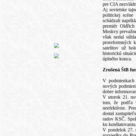
pre CIA nezvládn
Aj sovietske taj
politickej scéne 
schádzali napríkl
premiér Oldřic
Moskvy prevažne
však nedal súhla
proreformných ko
satelitov už bo
historickú situá
úplného konca.
Zrušená ŠtB fun
V podmienkach Č
nových podmienk
dobre informovan
V utorok 21. no
tom, že podľa 
neefektívne. Pr
dostal zastupite
radov KSČ. Správ
ku konštatovaniu
V pondelok 27. n
rozviedky do Pr