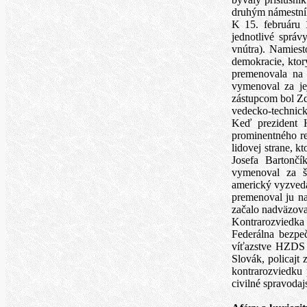
druhým námestn
K 15. februáru 1
jednotlivé správ
vnútra). Namies
demokracie, ktorý
premenovala na
vymenoval za je
zástupcom bol Zde
vedecko-technick
Keď prezident H
prominentného re
lidovej strane, k
Josefa Bartončí
vymenoval za š
americký vyzveda
premenoval ju n
začalo nadväzov
Kontrarozviedka
Federálna bezpeč
víťazstve HZDS 
Slovák, policajt
kontrarozviedku
civilné spravodaj