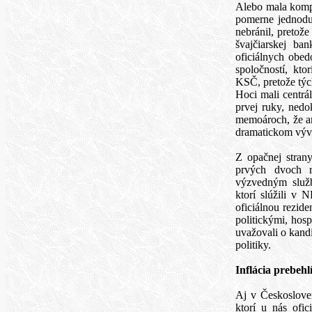
Alebo mala kompr
pomerne jednoduc
nebránil, pretož
švajčiarskej ba
oficiálnych obedo
spoločností, kto
KSČ, pretože týc
Hoci mali centrá
prvej ruky, nedo
memoároch, že am
dramatickom výv
Z opačnej stran
prvých dvoch 
výzvedným služb
ktorí slúžili v 
oficiálnou rezide
politickými, hos
uvažovali o kandi
politiky.
Inflácia prebehl
Aj v Českosloven
ktorí u nás ofi