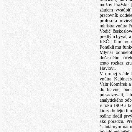
mužov Pražskej j
záujem vystúpiť
pracovník oddele
profesora privie
ministra vnútra F
Vodič českoslov
predtým býval, a
KSČ. Tam ho oč
Ponúkli mu funkci
Mlynář odmietol
dočasného náčeln
tento rozkaz z
Havlovi.
V druhej vláde 
vnútra. Kabinet s
Valtr Komárek a
do hlavnej budo
presadzovali, a
analytického odb
v roku 1969 a bo
ktorý do tejto f
reálne riadil pr
ako poradcu. Pr
štatutárnym náme
bývalý príslušník