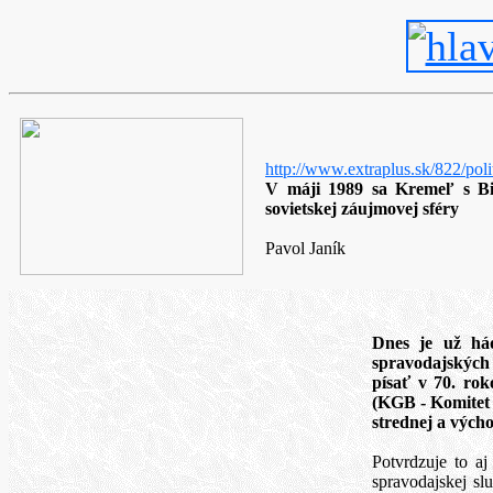
http://www.extraplus.sk/822/poli
V máji 1989 sa Kremeľ s Bi
sovietskej záujmovej sféry
Pavol Janík
Dnes je už hád
spravodajských 
písať v 70. rok
(KGB - Komitet 
strednej a vých
Potvrdzuje to a
spravodajskej sl