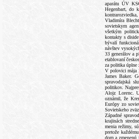
aparátu ÚV KSČ 
Hegenbart, do kt
kontrarozviedka, 
Vladimíra Blecht
sovietskym agen
všetkým politi
kontakty s disid
bývalí funkcioná
návštev vysokýc
33 generálov a p
etablovaní českos
za politika úpln
V polovici mája 
James Baker. Go
spravodajská sl
politikov. Najpr
Alojz Lorenc. 
oznámil, že Kre
Európy zo sovie
Sovietskeho zväz
Západné spravod
krajinách stred
menia režimy, sú
pretože každému
dom a zmenenú id