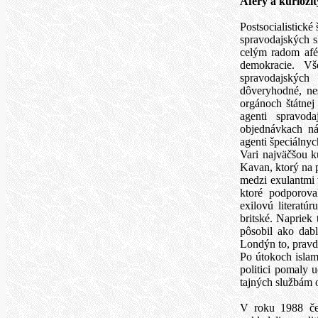
Aféry a kuriozit
Postsocialistické
spravodajských s
celým radom afér
demokracie. Vš
spravodajských
dôveryhodné, ne
orgánoch štátnej 
agenti spravoda
objednávkach ná
agenti špeciálnych
Vari najväčšou ku
Kavan, ktorý na 
medzi exulantmi v
ktoré podporova
exilovú literatú
britské. Napriek
pôsobil ako dabl
Londýn to, pravda
Po útokoch islams
politici pomaly 
tajných službám 
V roku 1988 čes