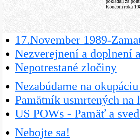
pokladali za pol
Koncom roka 198
17.November 1989-Zamat
Nezverejnení a doplnení 
Nepotrestané zločiny
Nezabúdame na okupáciu 
Pamätník usmrtených na h
US POWs - Pamäť a sve
Nebojte sa!