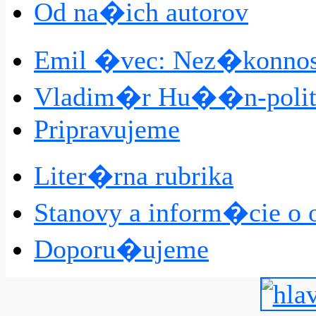
Od na�ich autorov
Emil �vec: Nez�konno
Vladim�r Hu��n-poli
Pripravujeme
Liter�rna rubrika
Stanovy a inform�cie o 
Doporu�ujeme