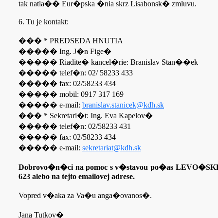
tak natla�� Eur�pska �nia skrz Lisabonsk� zmluvu.
6. Tu je kontakt:
��� * PREDSEDA HNUTIA
����� Ing. J�n Fige�
����� Riadite� kancel�rie: Branislav Stan��ek
����� telef�n: 02/ 58233 433
����� fax: 02/58233 434
����� mobil: 0917 317 169
����� e-mail:
branislav.stanicek@kdh.sk
��� * Sekretari�t: Ing. Eva Kapelov�
����� telef�n: 02/58233 431
����� fax: 02/58233 434
����� e-mail:
sekretariat@kdh.sk
Dobrovo�n�ci na pomoc s v�stavou po�as LEVO�SKEJ P�
623 alebo na tejto emailovej adrese.
Vopred v�aka za Va�u anga�ovanos�.
Jana Tutkov�