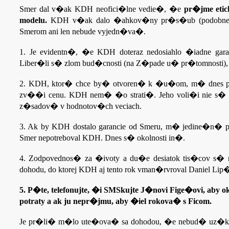
Smer dal v�ak KDH neofici�lne vedie�, �e
pr�jme eti
modelu.
KDH v�ak dalo �ahkov�ny pr�s�ub (podobne a
Smerom ani len nebude vyjedn�va�.
1. Je evidentn�, �e KDH doteraz nedosiahlo �iadne garan
Liber�li s� zlom bud�cnosti (na Z�pade u� pr�tomnosti), 
2. KDH, ktor� chce by� otvoren� k �u�om, m� dnes p
zv��i cenu. KDH nem� �o strati�. Jeho voli�i nie s� p
z�sadov� v hodnotov�ch veciach.
3. Ak by KDH dostalo garancie od Smeru, m� jedine�n� 
Smer nepotreboval KDH. Dnes s� okolnosti in�.
4. Zodpovednos� za �ivoty a du�e desiatok tis�cov s� 
dohodu, do ktorej KDH aj tento rok vman�rvroval Daniel Lip�
5. P�te, telefonujte, �i SMSkujte J�novi Fige�ovi, ab
potraty a ak ju nepr�jmu, aby �iel rokova� s Ficom.
Je pr�li� m�lo ute�ova� sa dohodou, �e nebud� uz�ko