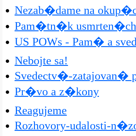
Nezab�dame na okup�ci
Pam�tn�k usmrten�ch n
US POWs - Pam� a sve
Nebojte sa!
Svedectv�-zatajovan� p
Pr�vo a z�kony
Reagujeme
Rozhovory-udalosti-n�z