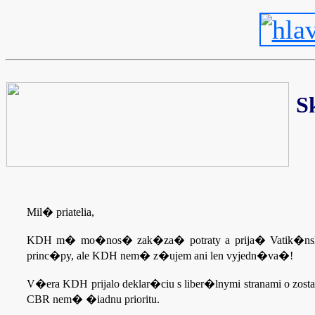
S
Mil� priatelia,
KDH m� mo�nos� zak�za� potraty a prija� Vatik�nsku
princ�py, ale KDH nem� z�ujem ani len vyjedn�va�!
V�era KDH prijalo deklar�ciu s liber�lnymi stranami o zos
CBR nem� �iadnu prioritu.