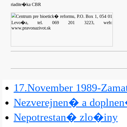
riadite�ka CBR
17.November 1989-Zama
Nezverejnen� a doplnen
Nepotrestan� zlo�iny