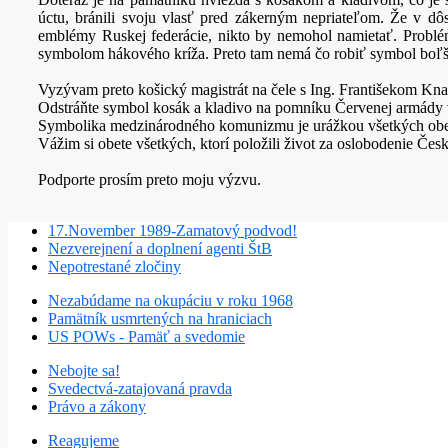
úctu, bránili svoju vlasť pred zákerným nepriateľom. Že v dô
emblémy Ruskej federácie, nikto by nemohol namietať. Problém
symbolom hákového kríža. Preto tam nemá čo robiť symbol boľš
Vyzývam preto košický magistrát na čele s Ing. Františekom Kn
Odstráňte symbol kosák a kladivo na pomníku Červenej armády 
Symbolika medzinárodného komunizmu je urážkou všetkých obetí
Vážim si obete všetkých, ktorí položili život za oslobodenie Čes
Podporte prosím preto moju výzvu.
17.November 1989-Zamatový podvod!
Nezverejnení a doplnení agenti ŠtB
Nepotrestané zločiny
Nezabúdame na okupáciu v roku 1968
Pamätník usmrtených na hraniciach
US POWs - Pamäť a svedomie
Nebojte sa!
Svedectvá-zatajovaná pravda
Právo a zákony
Reagujeme