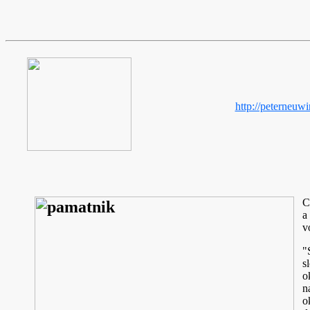
http://peterneuw
C
a
v
"
s
o
n
o