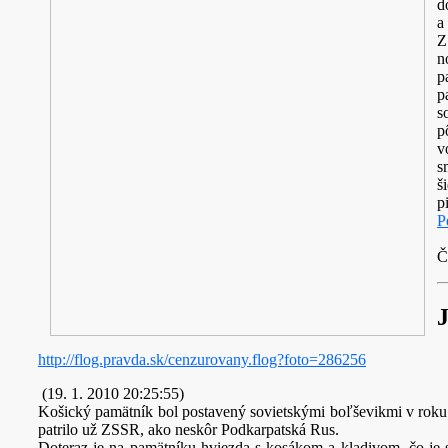
d
a
Z
n
p
p
s
p
v
s
š
p
P
Č
J
http://flog.pravda.sk/cenzurovany.flog?foto=286256
(19. 1. 2010 20:25:55)
Košický pamätník bol postavený sovietskými boľševikmi v roku 19
patrilo už ZSSR, ako neskôr Podkarpatská Rus.
Doteraz je na pamätníku hviezda s kosákom a kladivom, čo je s