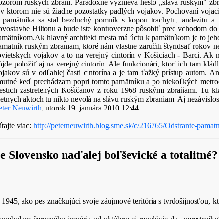
ozorom ruských zbraní. Paradoxne vyznieva heslo „sláva ruským" zbra
 v ktorom nie sú žiadne pozostatky padlých vojakov. Pochovaní vojaci
 pamätníka sa stal bezduchý pomník s kopou trachytu, andezitu a t
ovostavbe Hiltonu a bude iste kontroverzne pôsobiť pred vchodom do 
amätníkom.Ak hlavný architekt mesta má úctu k pamätníkom je to jeho
amätník ruským zbraniam, ktoré nám vlastne zaručili štyridsať rokov n
ovietskych vojakov a to na verejný cintorín v Košiciach - Barci. Ak n
ôjde položiť aj na verejný cintorín. Ale funkcionári, ktorí ich tam klá
ojakov sú v odľahlej časti cintorína a je tam ťažký prístup autom. A
mutné keď prechádzam popri tomto pamätníku a po niekoľkých metroch 
iestich zastrelených Košičanov z roku 1968 ruskými zbraňami. Tu kla
ietnych aktoch tu nikto nevolá na slávu ruským zbraniam. Aj nezávislos
eter Neuwirth
, utorok 19. januára 2010 12:44
ítajte viac:
http://peterneuwirth.blog.sme.sk/c/216765/Odstrante-pamat
e Slovensko naďalej boľševické a totalitné? 
45, ako pes značkujúci svoje záujmové teritória s tvrdošijnosťou, kto
ymbolom červeného impéria od októbrovej revolúcie do „perestrojky“