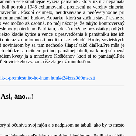
niam a ešte smutnejšie vyzerá pamätník, ktorý už nič nepamätá
 boli po roku 1945 exhumovaní a prenesení na verejný cintorín.
ravertínu. Pôsobí ošumelo, neudržiavane a nedôveryhodne pri
monumentálnej budovy Auparku, ktorá sa začína stavať tesne za
 vec možno až osobná, no môj názor je, že takýto kontroverzný
eslobody patrí inam.Patrí tam, kde sú uložené pozostatky padlých
iekto kladie kytice a vence z presvedčenia k pamätníku iste ich
dli doteraz za prítomnosti médií to iste nebudú. Hroby sovietskych
ni novinárom by sa tam nechcelo šliapať takú diaľku.Pre mňa je
chôdze sa ocitnem pri inej pamätnej tabuli, na ktorej sú mená
diem kvety ja a množstvo Košičanov, ktorí si to pamätajú.Prie
ť Sovietskeho zväzu - ríše zla je už minulosťou.
nik-a-premiestnite-ho-inam.html#t2#ixzz0d9mscztt
Asi, áno...!
rý si očuráva svoj rajón a s nadpisom na tabuli, ako by to mesto
, ovládaného neľudskou a zvrhlou ideológiou. Padlí si zaslúžia