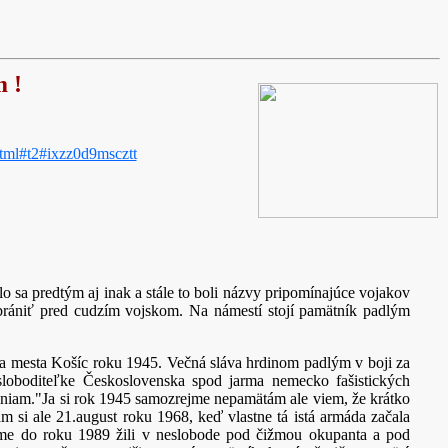
m !
html#t2#ixzz0d9mscztt
o sa predtým aj inak a stále to boli názvy pripomínajúce vojakov
 brániť pred cudzím vojskom. Na námestí stojí pamätník padlým
 mesta Košíc roku 1945. Večná sláva hrdinom padlým v boji za
sloboditeľke Československa spod jarma nemecko fašistických
aniam."Ja si rok 1945 samozrejme nepamätám ale viem, že krátko
m si ale 21.august roku 1968, keď vlastne tá istá armáda začala
sme do roku 1989 žili v neslobode pod čižmou okupanta a pod