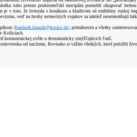
sledku toho potom prokremeľskí mocipáni pomohli okupovať tretinu 
 je v tom, že hviezda s kosákom a kladivom sú emblémy ruskej imper
evizmu, veď na hroby nemeckých vojakov sa taktiež neumiestňujú hák
apíkom /
frantisek.knapik@kosice.sk
/, primátorom a všetky zainteresova
v Košiciach.
 komunistickej zvôle a demokraticky zmýšľajúcich ľudí.
koslovenska od nacizmu. Rovnako si vážim všetkých, ktorí položili živo