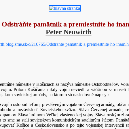
Odstráňte pamätník a premiestnite ho ina
Peter Neuwirth
irth.blog.sme.sk/c/216765/Odstrante-pamatnik-a-premiestnite-ho-inam.
entrálne námestie v Košiciach sa nazýva námestie Osloboditeľov. Volal
 vojnu. Pritom Košičania nikdy vojnu neviedli a väčšinou sa museli
ojakom sovietskej armády, na ktorom sú nasledovné nápisy :
Svojím osloboditeľom, presláveným vojakom Červenej armády, občania
lobodu a nezávislosť Sovietskeho zväzu. Sláva Červenej armáde, o
kupantov. Sláva hrdinom Veľkej vlasteneckej vojny. Sláva ruským zbr
a to sme sa stali sovietskym komunistickým satelitným štátom. Pamätá
kupovať Košice a Československo a po tejto vojenskej intervencii 