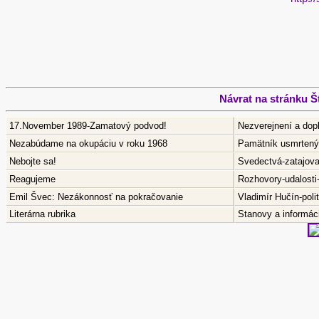
Návrat na stránku 
17.November 1989-Zamatový podvod!
Nezverejnení a dop
Nezabúdame na okupáciu v roku 1968
Pamätník usmrtenýc
Nebojte sa!
Svedectvá-zatajov
Reagujeme
Rozhovory-udalosti
Emil Švec: Nezákonnosť na pokračovanie
Vladimír Hučín-pol
Literárna rubrika
Stanovy a informáci