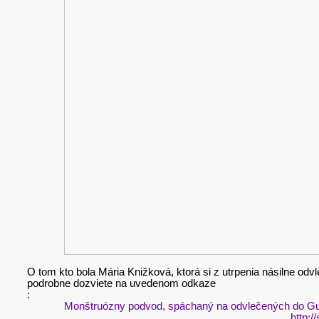
O tom kto bola Mária Knižková, ktorá si z utrpenia násilne o
podrobne dozviete na uvedenom odkaze
:
Monštruózny podvod, spáchaný na odvlečených do Gu
http:/