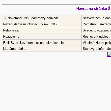
Návrat na stránku 
17.November 1989-Zamatový podvod!
Nezverejnení a dop
Nezabúdame na okupáciu v roku 1968
Pamätník usmrtenýc
Nebojte sa!
Svedectvá-zatajov
Reagujeme
Rozhovory-udalosti
Emil Švec: Nezákonnosť na pokračovanie
Vladimír Hučín-pol
Literárna rubrika
Stanovy a informáci