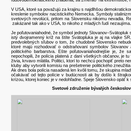
V USA, ktoré sa považujú za krajinu s najdlhšou demokratickou t
kreslenie symbolov nacistického Nemecka. Symboly stalinizm
svetových revolúcii, pritom na Slovensku nikomu nevadia. R
zakázané tak ako v USA, to nikoho z mladých ľudí nezaujíma.
Je poľutovaniahodné, že symbol jednoty Slovanov–Svätopluk 
istý dvojramenný kríž na štíte Svätopluka je aj na vlajke 
predvolebných sľubov o tom, že chudobné Slovensko nebude 
ktoré majú rozhodovať o odstraňovaní symbolov Slovanov
politického barbarstva. Ešte poľutovaniahodnejšie je, že s
nepochopili, že polícia platená z daní všetkých občanov, je tu
živia, krvavo mlátila. Politici, ktorí to nechcú pochopiť pre
kluby aby vytvorili komisiu na prešetrenie politického zneuži
Ak dnes bola polícia nasadená len kvôli tomu, že skupina mladý
očakávať od tejto polície v budúcnosti ak by došlo k štra
krízou, ktorej koniec je v nedohľadne. Speje Slovensko opäť k
Svetové združenie bývalých českoslov