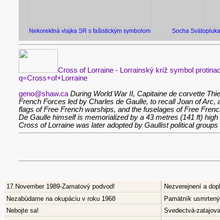
Nekorektná vlajka SR s fašistickým symbolom
Socha Svätopluka 
Cross of Lorraine - Lorrainský kríž symbol protin
q=Cross+of+Lorraine
geno@shaw.ca
During World War II, Capitaine de corvette Thie
French Forces led by Charles de Gaulle, to recall Joan of Arc
flags of Free French warships, and the fuselages of Free French
De Gaulle himself is memorialized by a 43 metres (141 ft) high
Cross of Lorraine was later adopted by Gaullist political groups
17.November 1989-Zamatový podvod!
Nezverejnení a dop
Nezabúdame na okupáciu v roku 1968
Pamätník usmrtenýc
Nebojte sa!
Svedectvá-zatajov