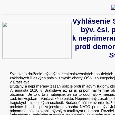
Vyhlásenie 
býv. čsl. 
k neprimera
proti demo
S
Svetové združenie bývalých československých politických
základných ľudských práv v zmysle charty OSN, so znepokojen
v Bratislave.
Brutálny a neprimeraný zásah polície proti mladým ľuďom, kto
7. augusta 2010 v Bratislave až príliš pripomínal temné o
občanom. Je to o to smutnejšie, že sa to odohralo v mesi
cudzími vojskami Varšavského paktu. Neprimeraný zásah políci
tragických historických udalostí. Súčasné nálepkovanie každé
preletov lietadiel pri vojenskom zásahu NATO proti býv. Juh
pripomína nálepkovanie bývalým totalitným režimom. Rozdiel je 
ľudovodemokratického zriadenia, sa zmenilo na extrémistov, n