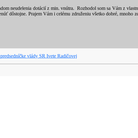
ľadom neudelenia dotácií z min. vnútra. Rozhodol som sa Vám z vlastnýc
núť dôstojne. Prajem Vám i celému združeniu všetko dobré, mnoho zd
t predsedníčke vlády SR Ivete Radičovej