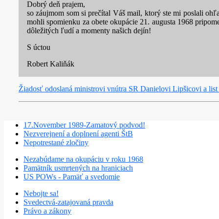
Dobrý deň prajem,
so záujmom som si prečítal Váš mail, ktorý ste mi poslali oh
mohli spomienku za obete okupácie 21. augusta 1968 pripome
dôležitých ľudí a momenty našich dejín!
S úctou
Robert Kaliňák
Žiadosť odoslaná ministrovi vnútra SR Danielovi Lipšicovi a lis
17.November 1989-Zamatový podvod!
Nezverejnení a doplnení agenti ŠtB
Nepotrestané zločiny
Nezabúdame na okupáciu v roku 1968
Pamätník usmrtených na hraniciach
US POWs - Pamäť a svedomie
Nebojte sa!
Svedectvá-zatajovaná pravda
Právo a zákony