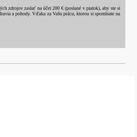
h zdrojov zaslať na účet 200 € (poslané v piatok), aby ste si
ravia a pohody. Vďaka za Vašu prácu, ktorou si spomínate na