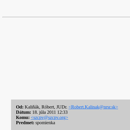
Od:
Kaliňák, Róbert, JUDr.
<Robert.Kalinak@nrsr.sk>
Dátum:
18. júla 2011 12:33
Komu:
<szcpv@szcpv.org>
Predmet:
spomienka