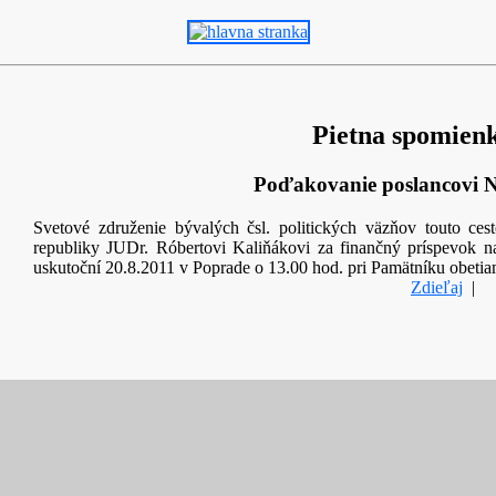
Pietna spomienk
Poďakovanie poslancovi 
Svetové združenie bývalých čsl. politických väzňov touto ce
republiky JUDr. Róbertovi Kaliňákovi za finančný príspevok n
uskutoční 20.8.2011 v Poprade o 13.00 hod. pri Pamätníku obetia
Zdieľaj
|