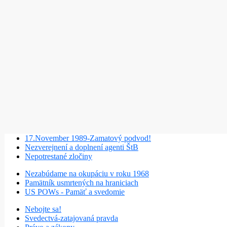
17.November 1989-Zamatový podvod!
Nezverejnení a doplnení agenti ŠtB
Nepotrestané zločiny
Nezabúdame na okupáciu v roku 1968
Pamätník usmrtených na hraniciach
US POWs - Pamäť a svedomie
Nebojte sa!
Svedectvá-zatajovaná pravda