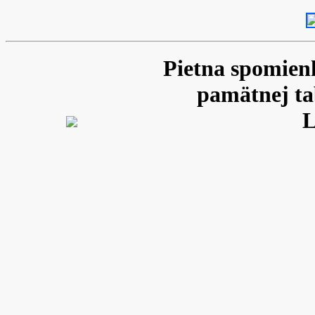
Pietna spomienk
pamätnej t
L