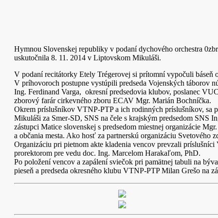
Hymnou Slovenskej republiky v podaní dychového orchestra 0zbroj
uskutočnila 8. 11. 2014 v Liptovskom Mikuláši.
V podaní recitátorky Etely Trégerovej si prítomní vypočuli bá­se
V príhovoroch postupne vystúpili predseda Vojenských tábo­rov
Ing. Ferdinand Varga, okresní predsedovia klubov, poslanec VUC
zborový farár cirkevného zboru ECAV Mgr. Marián Bochníčka.
Okrem príslušníkov VTNP-PTP a ich rodinných príslušníkov, sa pi
Mikuláši za Smer-SD, SNS na čele s krajským predsedom SNS In
zástupci Matice slovenskej s predsedom miestnej organizácie Mgr.
a občania mesta. Ako hosť za partnerskú organizáciu Svetového zd
Organizáciu pri pietnom akte kladenia vencov prevzali prís­lušníci
prorektorom pre vedu doc. Ing. Marcelom Harakaľom, PhD.
Po položení vencov a zapálení sviečok pri pamätnej tabuli na bý
pieseň a predseda okresného klubu VTNP-PTP Milan Grešo na zá