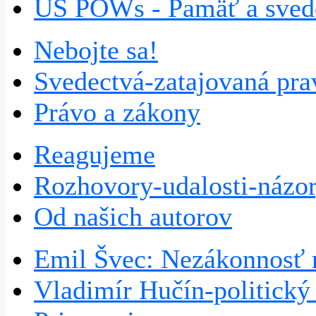
US POWs - Pamäť a sve
Nebojte sa!
Svedectvá-zatajovaná pra
Právo a zákony
Reagujeme
Rozhovory-udalosti-názo
Od našich autorov
Emil Švec: Nezákonnosť 
Vladimír Hučín-politick