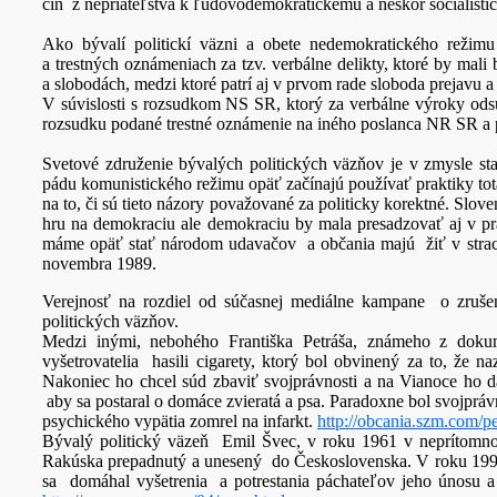
čin z nepriateľstva k ľudovodemokratickému a neskôr socialistic
Ako bývalí politickí väzni a obete nedemokratického režim
a trestných oznámeniach za tzv. verbálne delikty, ktoré by m
a slobodách, medzi ktoré patrí aj v prvom rade sloboda prejavu a
V súvislosti s rozsudkom NS SR, ktorý za verbálne výroky ods
rozsudku podané trestné oznámenie na iného poslanca NR SR a p
Svetové združenie bývalých politických väzňov je v zmysle st
pádu komunistického režimu opäť začínajú používať praktiky tota
na to, či sú tieto názory považované za politicky korektné. Slo
hru na demokraciu ale demokraciu by mala presadzovať aj v pra
máme opäť stať národom udavačov a občania majú žiť v strac
novembra 1989.
Verejnosť na rozdiel od súčasnej mediálne kampane o zruše
politických väzňov.
Medzi inými, nebohého Františka Petráša, známeho z doku
vyšetrovatelia hasili cigarety, ktorý bol obvinený za to, že 
Nakoniec ho chcel súd zbaviť svojprávnosti a na Vianoce ho dal
aby sa postaral o domáce zvieratá a psa. Paradoxne bol svojprá
psychického vypätia zomrel na infarkt.
http://obcania.szm.com/pe
Bývalý politický väzeň Emil Švec, v roku 1961 v neprítomno
Rakúska prepadnutý a unesený do Československa. V roku 1993
sa domáhal vyšetrenia a potrestania páchateľov jeho únosu 