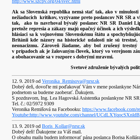
http://www.szcpv.org/04/svec.html
Ak sa Slovenská republika nemá stať tak, ako v minulosti 
nežiaducich kritikov, vyzývame preto poslancov NR SR a vlá
tak, ako to navrhoval bývalý poslanec NR SR Daniel Li
pretože represia a zákazy majú opačný účinok a ich výsledk
hlásiaci sa k vojnovému Slovenskému štátu a spochybňuj
Británii kde názory na historické udalosti nie sú trestn
neonacizmu. Zároveň žiadame, aby bol zrušený trestný
v prípadoch ak je žalovaným človek, ktorý vo verejnom záu
a obohacovanie sa v rozpore s dobrými mravmi.
Svetové združenie bývalých poli
12. 9. 2019 od
Veronika_Remisova@nrsr.sk
Dobrý deň, dovoľte mi poďakovať Vám v mene poslankyne Národ
podnetom sa budeme zaoberať. Ďakujem.
S pozdravom, Ing. Lea Hagovská Asistentka poslankyne NR SR
Tel. č.: 02/5972 9309
Veronika Remišová na Facebooku:
https://www.facebook.com/re
Youtube:
http://www.youtube.com/channel/UCdLXYqocSXnld
13. 9. 2019 od
Boris_Kollar@nrsr.sk
Dobrý deň! Ďakujeme za Váš mail.
O obsahu mailu budem informovať pána poslanca Borisa Kollára