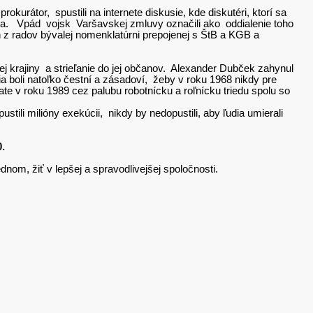
urátor, spustili na internete diskusie, kde diskutéri, ktorí sa
vala. Vpád vojsk Varšavskej zmluvy označili ako oddialenie toho
 z radov bývalej nomenklatúrni prepojenej s ŠtB a KGB a
nej krajiny a strieľanie do jej občanov. Alexander Dubček zahynul
a boli natoľko čestní a zásadoví, žeby v roku 1968 nikdy pre
e v roku 1989 cez palubu robotnícku a roľnícku triedu spolu so
tili milióny exekúcii, nikdy by nedopustili, aby ľudia umierali
.
ednom, žiť v lepšej a spravodlivejšej spoločnosti.