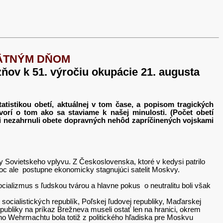
MÄTNÝM DŇOM
ňov k 51. výročiu okupácie 21. augusta
tatistikou obetí, aktuálnej v tom čase, a popisom tragických
vorí o tom ako sa staviame k našej minulosti. (Počet obetí
ti nezahrnuli obete dopravných nehôd zapríčinených vojskami
Sovietskeho vplyvu. Z Československa, ktoré v kedysi patrilo
c ale postupne ekonomicky stagnujúci satelit Moskvy.
ializmus s ľudskou tvárou a hlavne pokus o neutralitu boli však
ocialistických republík, Poľskej ľudovej republiky, Maďarskej
ubliky na príkaz Brežneva museli ostať len na hranici, okrem
ehrmachtu bola totiž z politického hľadiska pre Moskvu