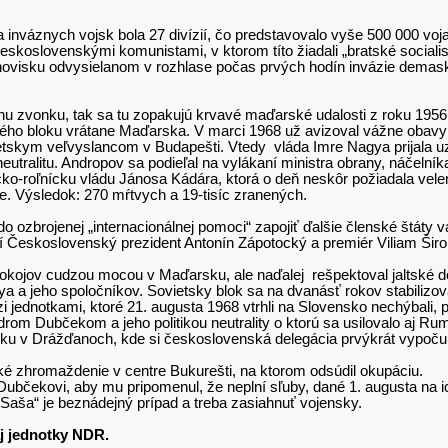
inváznych vojsk bola 27 divízií, čo predstavovalo vyše 500 000 vojakov
československými komunistami, v ktorom títo žiadali „bratské socialist
visku odvysielanom v rozhlase počas prvých hodín invázie demasko
u zvonku, tak sa tu zopakujú krvavé maďarské udalosti z roku 1956
hodného bloku vrátane Maďarska. V marci 1968 už avizoval vážne oba
ietskym veľvyslancom v Budapešti. Vtedy vláda Imre Nagya prijala 
tralitu. Andropov sa podieľal na vylákaní ministra obrany, náčelní
nícko-roľnícku vládu Jánosa Kádára, ktorá o deň neskôr požiadala ve
e. Výsledok: 270 mŕtvych a 19-tisíc zranených.
o ozbrojenej „internacionálnej pomoci“ zapojiť ďalšie členské štáty
ší Československý prezident Antonín Zápotocký a premiér Viliam Širo
pokojov cudzou mocou v Maďarsku, ale naďalej rešpektoval jaltské do
a a jeho spoločníkov. Sovietsky blok sa na dvanásť rokov stabilizova
zi jednotkami, ktoré 21. augusta 1968 vtrhli na Slovensko nechýbali,
om Dubčekom a jeho politikou neutrality o ktorú sa usilovalo aj Rumu
 v Drážďanoch, kde si československá delegácia prvýkrát vypočula v
ké zhromaždenie v centre Bukurešti, na ktorom odsúdil okupáciu.
Dubčekovi, aby mu pripomenul, že neplní sľuby, dané 1. augusta na i
 „Saša“ je beznádejný prípad a treba zasiahnuť vojensky.
aj jednotky NDR.