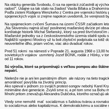
Na otázku generála Svobodu, či sa na operácii zúčastnili aj vých
radosť“. Údajne sa tak stalo na žiadosť Vasila Biľaka a Drahomír
Podľa zistení Rüdigera Wenzkeho z Centra pre vojenskú históriu
spojeneckých vojsk si zrejme napokon uvedomili, že verejnosti b
Na spojeneckom cvičení Šumava na území ČSSR začiatkom leta 19
„Na Slovensku najmä účasť posilnenej maďarskej divízie pri obsa
konštatuje historik Michal Štefanský, ktorý sa pred štvrťstoročím
Maďarské jednotky sa z československého územia stiahli spolu s v
Najbližší spojenci Moskvy už tu boli zbytoční podpísala sa toti
neuveriteľne dlho, priam večne, viac ako dvadsať rokov.
Pred 51 rokmi na námestí v Poprade 21. augusta 1968 o 13,00 hod, 
sovietskych vojakov usmrtený Jozef BONK, rodák z Hôrky, v tom
od 11 rokov.
Sú výročia, ktoré sa pripomínajú s veľkou pompou ako štátne
nepatrí.
Nielenže nie je ani len pamätným dňom ale názory na tieto tragi
amorálnosť povýšila na životný princíp.
Ako spieval v jednom zo svojich protest-songov nebohý Karel Kry
minimálne dve generácie. Zvykli sme si, a pri tom sme sa Bohu modl
Mnohí pritom znevažujú Alexandra Dubčeka, ktorého označujú ako n
Vtedy sme nemohli mať socializmus s ľudskou tvárou a rovnako a
to socializmus alebo kapitalizmus. K demokratickému a sociálne 