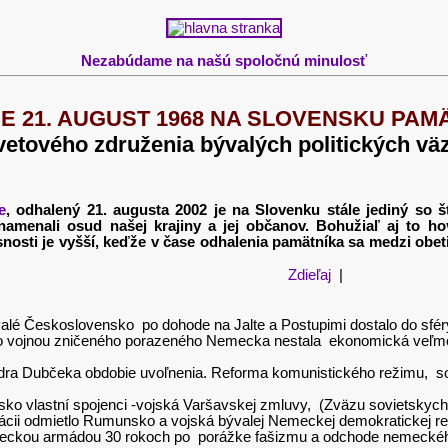
Nezabúdame na našú spoločnú minulosť
JE 21. AUGUST 1968 NA SLOVENSKU PA
etového združenia bývalých politických väz
e
, odhalený 21. augusta 2002 je na Slovenku stále jediný so š
znamenali osud našej krajiny a jej občanov. Bohužiaľ aj to ho
nosti je vyšší, keďže v čase odhalenia pamätníka sa medzi obe
Zdieľaj
|
é Československo po dohode na Jalte a Postupimi dostalo do sféry 
el o vojnou zničeného porazeného Nemecka nestala ekonomická veľmo
ndra Dubčeka obdobie uvoľnenia. Reforma komunistického režimu, soc
ko vlastní spojenci -vojská Varšavskej zmluvy, (Zväzu sovietskych s
pácii odmietlo Rumunsko a vojská bývalej Nemeckej demokratickej rep
ckou armádou 30 rokoch po porážke fašizmu a odchode nemeckého W