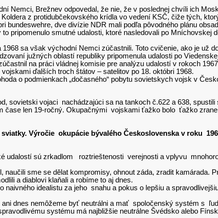
odní Nemci, Brežnev odpovedal, že nie, že v poslednej chvíli ich Mo
a Koldera z protidubčekovského krídla vo vedení KSČ, čiže tých, ktor
 pri bundeswehre, dve divízie NDR mali podľa pôvodného plánu obsa
y to pripomenulo smutné udalosti, ktoré nasledovali po Mníchovskej 
68 sa však východní Nemci zúčastnili. Toto cvičenie, ako je už do
dzovaní južných oblastí republiky pripomenula udalosti po Viedensk
 zúčastnil na práci vládnej komisie pre analýzu udalostí v rokoch 196
ojskami ďalších troch štátov – satelitov po 18. októbri 1968.
ž dohoda o podmienkach „dočasného“ pobytu sovietskych vojsk v Česko
sovietski vojaci nachádzajúci sa na tankoch č.622 a 638, spustili s
 čase len 19-ročný. Okupačnými vojskami ťažko bolo ťažko zranený
 sviatky. Výročie okupácie bývalého Československa v roku 196
cké udalostí sú zrkadlom roztrieštenosti verejnosti a vplyvu mnoho
l, naučili sme se dělat kompromisy, ohnout záda, zradit kamárada. P
ili a diablovi klaňali a robíme to aj dnes.
aivného idealistu za jeho snahu a pokus o lepšiu a spravodlivejšiu 
ni dnes nemôžeme byť neutrálni a mať spoločenský systém s ľudskou
spravodlivému systému má najbližšie neutrálne Švédsko alebo Fínsko