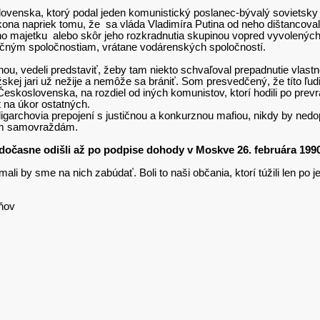
nska, ktorý podal jeden komunistický poslanec-bývalý sovietsky prok
zákona napriek tomu, že sa vláda Vladimíra Putina od neho dištanco
eho majetku alebo skôr jeho rozkradnutia skupinou vopred vyvolených
ičným spoločnostiam, vrátane vodárenských spoločností.
nou, vedeli predstaviť, žeby tam niekto schvaľoval prepadnutie vlast
ej jari už nežije a nemôže sa brániť. Som presvedčený, že títo ľudi
oslovenska, na rozdiel od iných komunistov, ktorí hodili po prevrat
 na úkor ostatných.
igarchovia prepojení s justičnou a konkurznou mafiou, nikdy by nedopus
lnym samovraždám.
n dočasne odišli až po podpise dohody v Moskve 26. februára 1990
i by sme na nich zabúdať. Boli to naši občania, ktorí túžili len po j
ňov