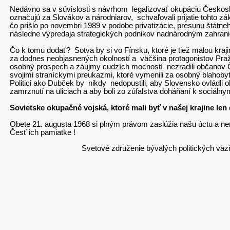
Nedávno sa v súvislosti s návrhom legalizovať okupáciu Českoslove
označujú za Slovákov a národniarov, schvaľovali prijatie tohto 
čo prišlo po novembri 1989 v podobe privatizácie, presunu štátn
následne výpredaja strategických podnikov nadnárodným zahran
Čo k tomu dodať? Sotva by si vo Fínsku, ktoré je tiež malou kraji
za dodnes neobjasnených okolností a väčšina protagonistov Pražsk
osobný prospech a záujmy cudzích mocností nezradili občanov Česk
svojimi straníckymi preukazmi, ktoré vymenili za osobný blahobyt
Politici ako Dubček by nikdy nedopustili, aby Slovensko ovládli ol
zamrznutí na uliciach a aby boli zo zúfalstva doháňaní k sociá
Sovietske okupačné vojská, ktoré mali byť v našej krajine le
Obete 21. augusta 1968 si plným právom zaslúžia našu úctu a nemal
Česť ich pamiatke !
Svetové združenie bývalých politických väz