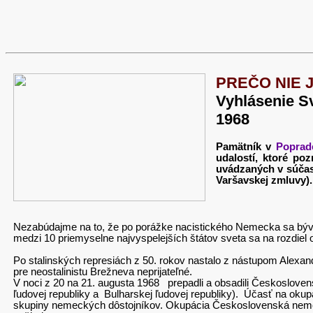
PREČO NIE 
Vyhlásenie Sv
1968
Pamätník v
Poprad
udalostí, ktoré po
uvádzaných v súčas
Varšavskej zmluvy).
Nezabúdajme na to, že po porážke nacistického Nemecka sa býval
medzi 10 priemyselne najvyspelejších štátov sveta sa na rozdi
Po stalinských represiách z 50. rokov nastalo z nástupom Alexa
pre neostalinistu Brežneva neprijateľné.
V noci z 20 na 21. augusta 1968 prepadli a obsadili Českoslovens
ľudovej republiky a Bulharskej ľudovej republiky). Účasť na oku
skupiny nemeckých dôstojníkov. Okupácia Československá neme