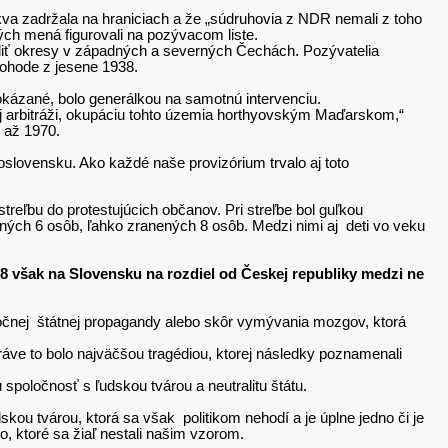
skva zadržala na hraniciach a že „súdruhovia z NDR nemali z toho
ých mená figurovali na pozývacom liste.
diť okresy v západných a severných Čechách. Pozývatelia
dohode z jesene 1938.
kázané, bolo generálkou na samotnú intervenciu.
ej arbitráži, okupáciu tohto územia horthyovským Maďarskom,“
7 až 1970.
slovensku. Ako každé naše provizórium trvalo aj toto
treľbu do protestujúcich občanov. Pri streľbe bol guľkou
ch 6 osôb, ľahko zranených 8 osôb. Medzi nimi aj deti vo veku
8 však na Slovensku na rozdiel od Českej republiky medzi ne
ročnej štátnej propagandy alebo skôr vymývania mozgov, ktorá
ráve to bolo najväčšou tragédiou, ktorej následky poznamenali
spoločnosť s ľudskou tvárou a neutralitu štátu.
 tvárou, ktorá sa však politikom nehodí a je úplne jedno či je
, ktoré sa žiaľ nestali našim vzorom.