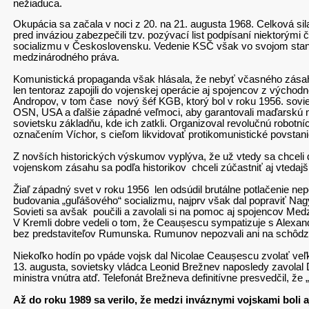
nežiaduca.
Okupácia sa začala v noci z 20. na 21. augusta 1968. Celková sila 
pred inváziou zabezpečili tzv. pozývací list podpísaní niektorými 
socializmu v Československu. Vedenie KSČ však vo svojom stano
medzinárodného práva.
Komunistická propaganda však hlásala, že nebyť včasného zásah
len tentoraz zapojili do vojenskej operácie aj spojencov z výc
Andropov, v tom čase nový šéf KGB, ktorý bol v roku 1956. sov
OSN, USA a ďalšie západné veľmoci, aby garantovali maďarskú neu
sovietsku základňu, kde ich zatkli. Organizoval revolučnú robot
označením Víchor, s cieľom likvidovať protikomunistické povstani
Z novších historických výskumov vyplýva, že už vtedy sa chceli d
vojenskom zásahu sa podľa historikov chceli zúčastniť aj vtedaj
Žiaľ západný svet v roku 1956 len odsúdil brutálne potlačenie ne
budovania „guľášového“ socializmu, najprv však dal popraviť Nagy
Sovieti sa avšak poučili a zavolali si na pomoc aj spojencov Med
V Kremli dobre vedeli o tom, že Ceaușescu sympatizuje s Alexandr
bez predstaviteľov Rumunska. Rumunov nepozvali ani na schôdzku
Niekoľko hodín po vpáde vojsk dal Nicolae Ceaușescu zvolať veľ
13. augusta, sovietsky vládca Leonid Brežnev naposledy zavolal 
ministra vnútra atď. Telefonát Brežneva definitívne presvedčil, že
Až do roku 1989 sa verilo, že medzi inváznymi vojskami boli 