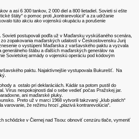
 a asi 6 300 tankov, 2 000 diel a 800 lietadiel. Sovieti si ešte
ické štáty“ o pomoc proti „kontrarevolúcii“ a za udržanie
valo túto akciu ako vojenskú okupáciu a porušenie
. Sovieti postupovali podľa už v Maďarsku vyskúšaného scenára,
vy zo zopakovania maďarských udalostí v Československu Jurij
uznesenie o vystúpení Maďarska z varšavského paktu a vyzvala
ka generálneho štábu a ďalších maďarských generálov na
lenie Sovietskej armády o vojenskú operáciu pod kódovým
 varšavského paktu. Najaktívnejšie vystupovala Bukurešť. Na
ký.
hody a ostalo pri deklaráciách. Kádár sa potom pustil do
l. Vírus nespokojnosti dal o sebe vedieť počas Pražskej jar.
 paradoxne, ani maďarské pluky.
nsko. Preto už v marci 1968 vytvorili takzvaný „klub piatich“
arovanie, že režimu hrozí „plazivá kontrarevolúcia“.
ch schôdzke v Čiernej nad Tisou: obnoviť cenzúru tlače, vymeniť