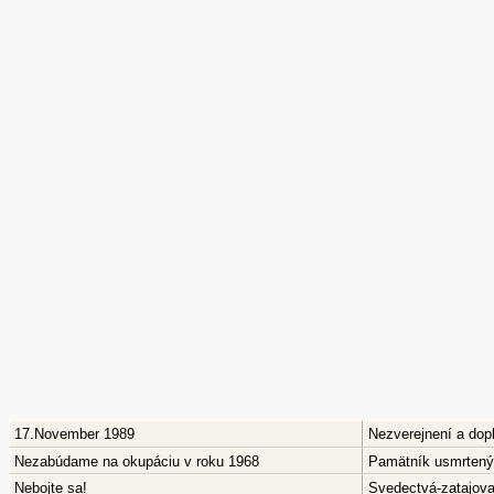
17.November 1989
Nezverejnení a dop
Nezabúdame na okupáciu v roku 1968
Pamätník usmrtenýc
Nebojte sa!
Svedectvá-zatajov