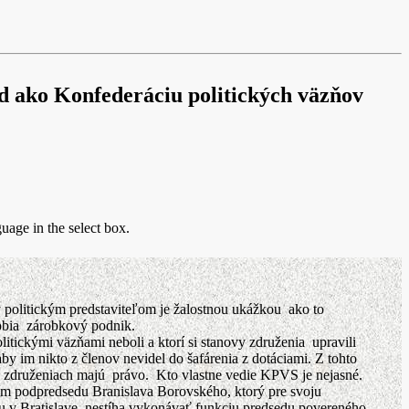
d ako Konfederáciu politických väzňov
guage in the select box.
 politickým predstaviteľom je žalostnou ukážkou ako to
robia zárobkový podnik.
tickými väzňami neboli a ktorí si stanovy združenia upravili
 im nikto z členov nevidel do šafárenia z dotáciami. Z tohto
 združeniach majú právo. Kto vlastne vedie KPVS je nejasné.
ím podpredsedu Branislava Borovského, ktorý pre svoju
 v Bratislave, nestíha vykonávať funkciu predsedu povereného