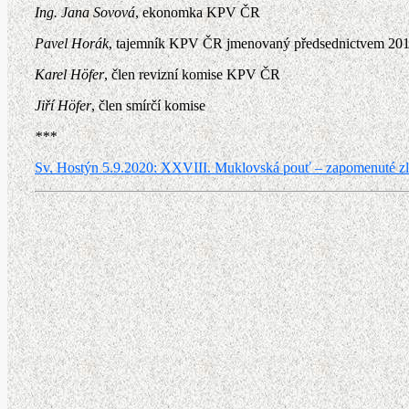
Ing. Jana Sovová
, ekonomka KPV ČR
Pavel Horák
, tajemník KPV ČR jmenovaný předsednictvem 20
Karel Höfer
, člen revizní komise KPV ČR
Jiří Höfer
, člen smírčí komise
***
Sv. Hostýn 5.9.2020: XXVIII. Muklovská pouť – zapomenuté zlo