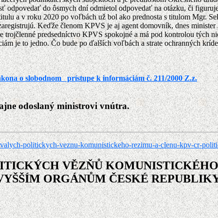
odpovedať do ôsmych dní odmietol odpovedať na otázku, či figuruje v 
ulu a v roku 2020 po voľbách už bol ako prednosta s titulom Mgr. Se
 zaregistrujú. Keďže členom KPVS je aj agent domovník, dnes minister J
aľ je trojčlenné predsedníctvo KPVS spokojné a má pod kontrolou tých 
iám je to jedno. Čo bude po ďalších voľbách a strate ochranných kríde
ákona o slobodnom prístupe k informáciám č. 211/2000 Z.z.
jne odoslaný ministrovi vnútra.
valych-politickych-veznu-komunistickeho-rezimu-a-clenu-kpv-cr-politi
ITICKÝCH VĚZŇŮ KOMUNISTICKÉHO 
JVYŠŠÍM ORGÁNŮM ČESKÉ REPUBLIK