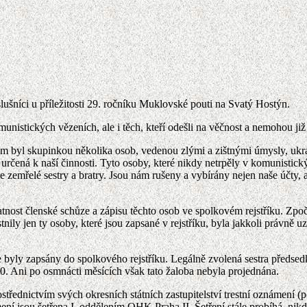
íslušníci u příležitosti 29. ročníku Muklovské pouti na Svatý Hostýn.
munistických vězeních, ale i těch, kteří odešli na věčnost a nemohou ji
 byl skupinkou několika osob, vedenou zlými a zištnými úmysly, ukrad
rčená k naší činnosti. Tyto osoby, které nikdy netrpěly v komunistický
 zemřelé sestry a bratry. Jsou nám rušeny a vybírány nejen naše účty
latnost členské schůze a zápisu těchto osob ve spolkovém rejstříku. Zp
ily jen ty osoby, které jsou zapsané v rejstříku, byla jakkoli právně 
byly zapsány do spolkového rejstříku. Legálně zvolená sestra předsedk
. Ani po osmnácti měsících však tato žaloba nebyla projednána.
ednictvím svých okresních státních zastupitelství trestní oznámení (podá
í jsou šetřena I. oddělením OHK Praha II. Šetření stále probíhá, nik