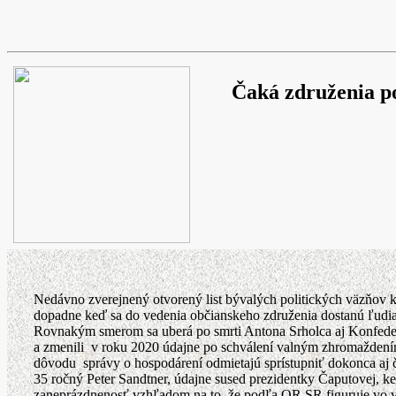
Čaká združenia po
Nedávno zverejnený otvorený list bývalých politických väzňov 
dopadne keď sa do vedenia občianskeho združenia dostanú ľudia,
Rovnakým smerom sa uberá po smrti Antona Srholca aj Konfederác
a zmenili v roku 2020 údajne po schválení valným zhromaždením,
dôvodu správy o hospodárení odmietajú sprístupniť dokonca aj
35 ročný Peter Sandtner, údajne sused prezidentky Čaputovej,
zaneprázdnenosť vzhľadom na to, že podľa OR SR figuruje vo v