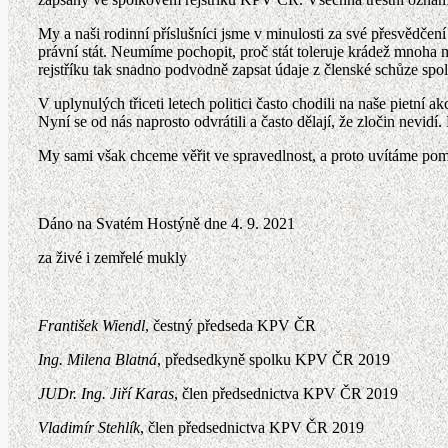
My a naši rodinní příslušníci jsme v minulosti za své přesvědčení
právní stát. Neumíme pochopit, proč stát toleruje krádež mnoha 
rejstříku tak snadno podvodně zapsat údaje z členské schůze spol
V uplynulých třiceti letech politici často chodili na naše pietní 
Nyní se od nás naprosto odvrátili a často dělají, že zločin nevidí
My sami však chceme věřit ve spravedlnost, a proto uvítáme pom
Dáno na Svatém Hostýně dne 4. 9. 2021
za živé i zemřelé mukly
František Wiendl
, čestný předseda KPV ČR
Ing. Milena Blatná
, předsedkyně spolku KPV ČR 2019
JUDr. Ing. Jiří Karas
, člen předsednictva KPV ČR 2019
Vladimír Stehlík
, člen předsednictva KPV ČR 2019