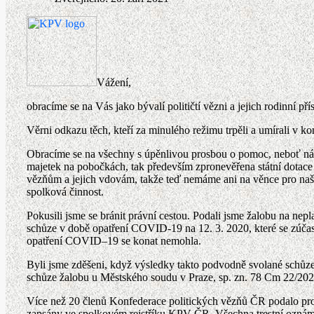
Vážení,
obracíme se na Vás jako bývalí političtí vězni a jejich rodinní př
Věrni odkazu těch, kteří za minulého režimu trpěli a umírali v ko
Obracíme se na všechny s úpěnlivou prosbou o pomoc, neboť nám
majetek na pobočkách, tak především zpronevěřena státní dotace u
vězňům a jejich vdovám, takže teď nemáme ani na věnce pro naše
spolková činnost.
Pokusili jsme se bránit právní cestou. Podali jsme žalobu na nep
schůze v době opatření COVID-19 na 12. 3. 2020, které se zúčastn
opatření COVID–19 se konat nemohla.
Byli jsme zděšeni, když výsledky takto podvodně svolané schůze 
schůze žalobu u Městského soudu v Praze, sp. zn. 78 Cm 22/2020
Více než 20 členů Konfederace politických vězňů ČR podalo prostř
zapsány ve spolkovém rejstříku KPV ČR. Všechna trestní oznámen