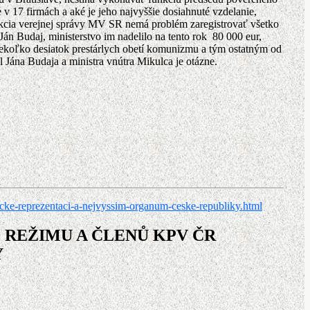
17 firmách a aké je jeho najvyššie dosiahnuté vzdelanie,
kcia verejnej správy MV SR nemá problém zaregistrovať všetko
án Budaj, ministerstvo im nadelilo na tento rok 80 000 eur,
niekoľko desiatok prestárlych obetí komunizmu a tým ostatným od
l Jána Budaja a ministra vnútra Mikulca je otázne.
cke-reprezentaci-a-nejvyssim-organum-ceske-republiky.html
REŽIMU A ČLENŮ KPV ČR
Y