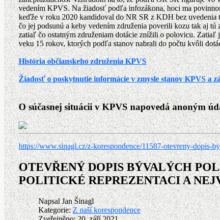
vedením KPVS. Na žiadosť podľa infozákona, hoci ma povinnosť 
keďže v roku 2020 kandidoval do NR SR z KDH bez uvedenia tit
čo jej podsunú a keby vedením združenia poverili kozu tak aj tú
zatiaľ čo ostatným združeniam dotácie znížili o polovicu. Zati
veku 15 rokov, ktorých podľa stanov nabrali do počtu kvôli dotác
História občianskeho združenia KPVS
Žiadosť o poskytnutie informácie v zmysle stanov KPVS a z
O súčasnej situácii v KPVS napovedá anoným úda
https://www.sinagl.cz/z-korespondence/11587-otevreny-dopis-by
OTEVŘENÝ DOPIS BÝVALÝCH POL
POLITICKÉ REPREZENTACI A NE
Napsal
Jan Šinagl
Kategorie:
Z naší korespondence
Zveřejněno: 20. září 2021