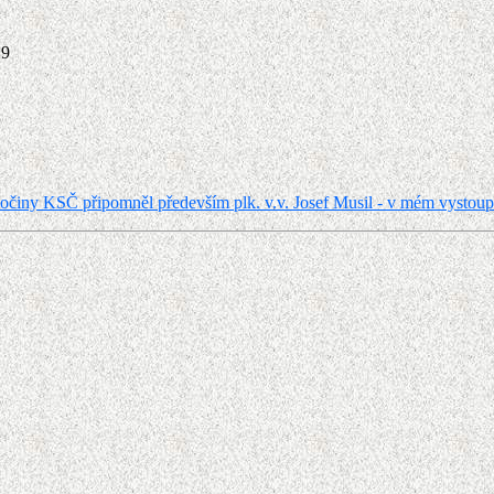
19
činy KSČ připomněl především plk. v.v. Josef Musil - v mém vystoup