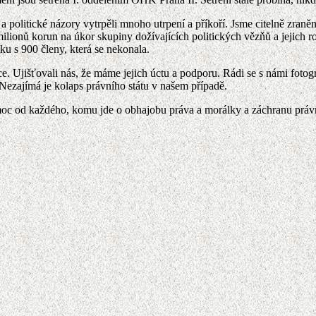
 a politické názory vytrpěli mnoho utrpení a příkoří. Jsme citelně zraně
milionů korun na úkor skupiny dožívajících politických vězňů a jejich
ku s 900 členy, která se nekonala.
akce. Ujišťovali nás, že máme jejich úctu a podporu. Rádi se s námi fotog
. Nezajímá je kolaps právního státu v našem případě.
oc od každého, komu jde o obhajobu práva a morálky a záchranu právní