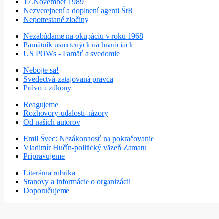
17.November 1989
Nezverejnení a doplnení agenti ŠtB
Nepotrestané zločiny
Nezabúdame na okupáciu v roku 1968
Pamätník usmrtených na hraniciach
US POWs - Pamäť a svedomie
Nebojte sa!
Svedectvá-zatajovaná pravda
Právo a zákony
Reagujeme
Rozhovory-udalosti-názory
Od našich autorov
Emil Švec: Nezákonnosť na pokračovanie
Vladimír Hučín-politický väzeň Zamatu
Pripravujeme
Literárna rubrika
Stanovy a informácie o organizácii
Doporučujeme