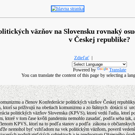
litických väzňov na Slovensku rovnaký osu
v Českej republike?
Zdieľať
|
Powered by
Translate
You can translate the content of this page by selecting a lan
komunizmu a členov Konfederácie politických väzňov Českej republiky
 ktorí sa priživujú na obetiach komunizmu a zo štátnych dotácii si u
ia politických väzňov Slovenska (KPVS), ktorú vedú ľudia, ktorí poli
 ktoré v tom čase kvôli pandemiu nemohlo zasadať, podľa seba tak, aby
 členom KPVS, ktorí na to podľa stanov a podľa zákona o občianskych
 keďže nemohol byť vzhľadom na vek politickým väzňom, poveril veden
iacerých podnikateľských subjektoch a je prednostom Okresného úradu