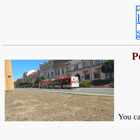
P
You ca