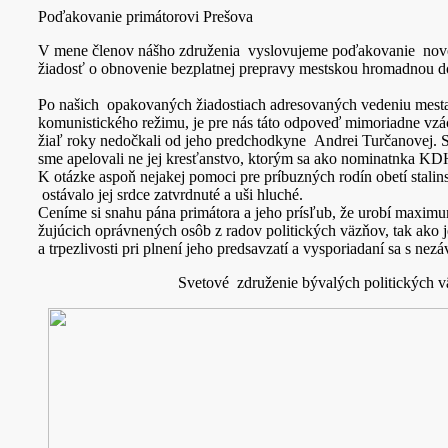
Poďakovanie primátorovi Prešova
V mene členov nášho združenia vyslovujeme poďakovanie nov
žiadosť o obnovenie bezplatnej prepravy mestskou hromadnou d
Po našich opakovaných žiadostiach adresovaných vedeniu mesta 
komunistického režimu, je pre nás táto odpoveď mimoriadne vzác
žiaľ roky nedočkali od jeho predchodkyne Andrei Turčanovej. S
sme apelovali ne jej kresťanstvo, ktorým sa ako nominatnka KDH 
K otázke aspoň nejakej pomoci pre príbuzných rodín obetí stalins
ostávalo jej srdce zatvrdnuté a uši hluché.
Ceníme si snahu pána primátora a jeho prísľub, že urobí maximu
žujúcich oprávnených osôb z radov politických väzňov, tak ako 
a trpezlivosti pri plnení jeho predsavzatí a vysporiadaní sa s n
Svetové združenie bývalých politických vä