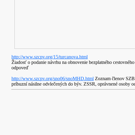
http://www.szcpv.org/15/turcanova.html
Žiadosť o podanie návrhu na obnovenie bezplatného cestovného
odpoveď
http://www.szcpv.org/sno06/snoMHD.html
Zoznam členov SZBPV 
príbuzní násilne odvlečených do býv. ZSSR, oprávnené osoby 