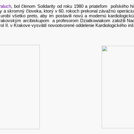
Paluch
, bol členom Solidarity od roku 1980 a priateľom poľského h
 a skromný človeka, ktorý v 60. rokoch prekonal závažnú operáciu
e urobí všetko preto, aby im postavili novú a modernú kardiologic
akovským arcibiskupom a profesorom Dziatkowiakom založili Nadá
II. v Krakove vysvätil novootvorené oddelenie Kardiologického inšti