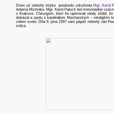
Dnes už nebohý strýko predsedu združenia
Mgr. Karol 
Adama Michnika. Mgr. Karol Paluch bol mimoriadne vzácny
v Krakove. Chirurgom, ktorí ho operovali vtedy sľúbil, ž
dokázal a spolu s kardinálom Macharským – vtedajším kr
celom svete. Dňa 9. júna 1997 sám pápež nebohý Ján Pavol 
srdca.