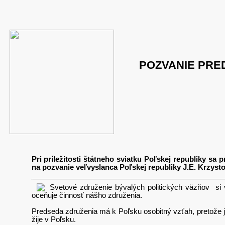
POZVANIE PRE
Pri príležitosti štátneho sviatku Poľskej republiky s
na pozvanie veľvyslanca Poľskej republiky J.E. Krzystof
Svetové združenie bývalých politických väzňov si v
oceňuje činnosť nášho združenia.
Predseda združenia má k Poľsku osobitný vzťah, pretože 
žije v Poľsku.