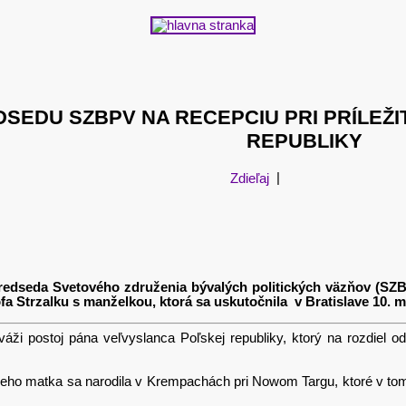
DSEDU SZBPV NA RECEPCIU PRI PRÍLEŽI
REPUBLIKY
Zdieľaj
|
a predseda Svetového združenia bývalých politických väzňov (SZB
a Strzalku s manželkou, ktorá sa uskutočnila v Bratislave 10. má
áži postoj pána veľvyslanca Poľskej republiky, ktorý na rozdiel o
jeho matka sa narodila v Krempachách pri Nowom Targu, ktoré v tom