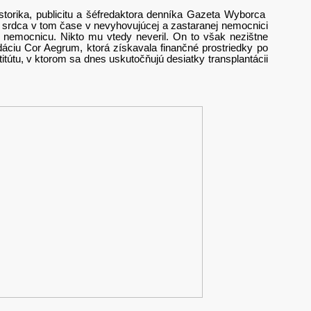
istorika, publicitu a šéfredaktora denníka Gazeta Wyborca
 srdca v tom čase v nevyhovujúcej a zastaranej nemocnici
kú nemocnicu. Nikto mu vtedy neveril. On to však nezištne
ciu Cor Aegrum, ktorá získavala finančné prostriedky po
tútu, v ktorom sa dnes uskutočňujú desiatky transplantácii