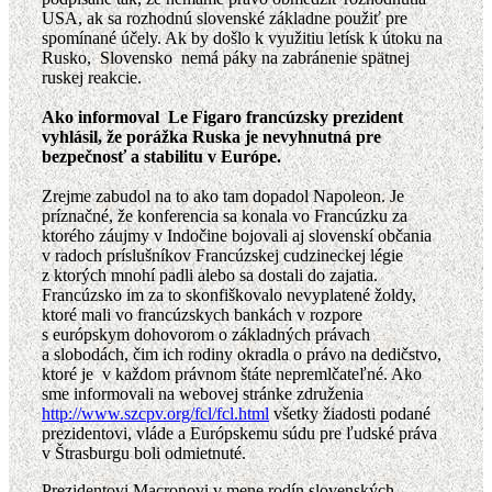
USA, ak sa rozhodnú slovenské základne použiť pre
spomínané účely. Ak by došlo k využitiu letísk k útoku na
Rusko, Slovensko nemá páky na zabránenie spätnej
ruskej reakcie.
Ako informoval Le Figaro francúzsky prezident
vyhlásil, že porážka Ruska je nevyhnutná pre
bezpečnosť a stabilitu v Európe.
Zrejme zabudol na to ako tam dopadol Napoleon. Je
príznačné, že konferencia sa konala vo Francúzku za
ktorého záujmy v Indočine bojovali aj slovenskí občania
v radoch príslušníkov Francúzskej cudzineckej légie
z ktorých mnohí padli alebo sa dostali do zajatia.
Francúzsko im za to skonfiškovalo nevyplatené žoldy,
ktoré mali vo francúzskych bankách v rozpore
s európskym dohovorom o základných právach
a slobodách, čim ich rodiny okradla o právo na dedičstvo,
ktoré je v každom právnom štáte nepremlčateľné. Ako
sme informovali na webovej stránke združenia
http://www.szcpv.org/fcl/fcl.html
všetky žiadosti podané
prezidentovi, vláde a Európskemu súdu pre ľudské práva
v Štrasburgu boli odmietnuté.
Prezidentovi Macronovi v mene rodín slovenských