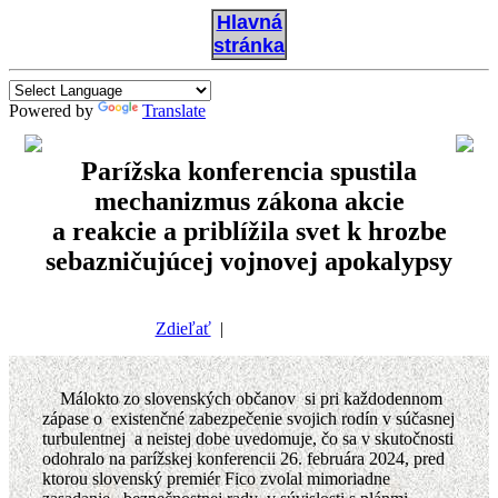
Hlavná
stránka
Powered by
Translate
Parížska konferencia spustila
mechanizmus zákona akcie
a reakcie a priblížila svet k hrozbe
sebazničujúcej vojnovej apokalypsy
Zdieľať
|
Málokto zo slovenských občanov si pri každodennom
zápase o existenčné zabezpečenie svojich rodín v súčasnej
turbulentnej a neistej dobe uvedomuje, čo sa v skutočnosti
odohralo na parížskej konferencii 26. februára 2024, pred
ktorou slovenský premiér Fico zvolal mimoriadne