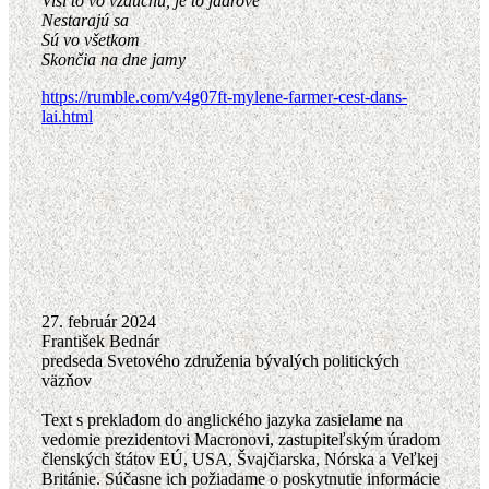
Visí to vo vzduchu, je to jadrové
Nestarajú sa
Sú vo všetkom
Skončia na dne jamy
https://rumble.com/v4g07ft-mylene-farmer-cest-dans-
lai.html
27. február 2024
František Bednár
predseda Svetového združenia bývalých politických
väzňov
Text s prekladom do anglického jazyka zasielame na
vedomie prezidentovi Macronovi, zastupiteľským úradom
členských štátov EÚ, USA, Švajčiarska, Nórska a Veľkej
Británie. Súčasne ich požiadame o poskytnutie informácie