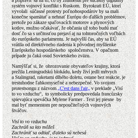
a pripraviť sa na to, čo by znamenal pre súčasný digitálny
systém vojnový konflikt s Ruskom. Byrokrati EÚ, ktorí
vyvolali súčasné protesty poľnohospodárov by sa mali
konečne spamätať a nehnať Európu do ďalších problémov,
pretože po zákaze spaľovacích motorov a plynových
kotlov, možno očakávať, že občania už toho budú mať
dosť čo sa s určitosťou prejaví aj na tohtoročných voľbách
do európskeho parlamentu. Je najvyšší čas, aby sa EÚ
vrátila od direktívneho riadenia k pôvodnej myšlienke
Európskeho hospodárskeho spoločenstva. V opačnom
prípade ju čaká osud Sovietskeho zväzu.
Namýšľať si, že ohrozovanie obyvateľov krajiny, ktorá
prežila Leningradskú blokádu, kedy živí jedli mŕtvych
a Stalingrad, raketami dlhého doletu, ostane bez reakcie, je
trestuhodne ľahkomyseľné a nebezpečné. Vo svojom
protestsongu z názvom
„C'est dans l'air„
v preklade „Visí
to vo vzduchu“, to symbolicky predpovedala francúzsky
spievajúca speváčka Mylene Farmer . Text jej piesne by
mal byť mementom pre nepoučiteľných vojnových
štváčov.
Visí to vo vzduchu
Zachráň sa kto môžeš
Zachrániť sa odtiaľ, ďaleko sú nebesá