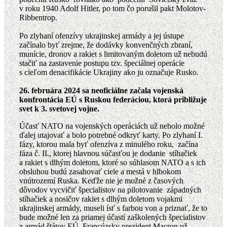
v roku 1940 Adolf Hitler, po tom čo porušil pakt Molotov-
Ribbentrop.
Po zlyhaní ofenzívy ukrajinskej armády a jej ústupe
začínalo byť zrejme, že dodávky konvenčných zbraní,
munície, dronov a rakiet s limitovaným doletom už nebudú
stačiť na zastavenie postupu tzv. špeciálnej operácie
s cieľom denacifikácie Ukrajiny ako ju označuje Rusko.
26. februára 2024 sa neoficiálne začala vojenská
konfrontácia EÚ s Ruskou federáciou, ktorá približuje
svet k 3. svetovej vojne.
Účasť NATO na vojenských operáciách už nebolo možné
ďalej utajovať a bolo potrebné odkryť karty. Po zlyhaní I.
fázy, ktorou mala byť ofenzíva z minulého roku, začína
fáza č. II., ktorej hlavnou súčasťou je dodanie stíhačiek
a rakiet s dlhým doletom, ktoré so súhlasom NATO a s ich
obsluhou budú zasahovať ciele a mestá v hlbokom
vnútrozemí Ruska. Keďže nie je možné z časových
dôvodov vycvičiť špecialistov na pilotovanie západných
stíhačiek a nosičov rakiet s dlhým doletom vojakmi
ukrajinskej armády, museli ísť s farbou von a priznať, že to
bude možné len za priamej účastí zaškolených špecialistov
z armád štátov EÚ. Francúzsky prezident Macron už