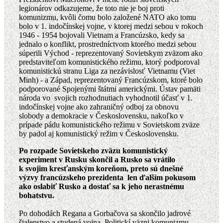
legionárov odkazujeme, že toto nie je boj proti
komunizmu, kvôli čomu bolo založené NATO ako tomu
bolo v 1. indočínskej vojne, v ktorej medzi sebou v rokoch
1946 - 1954 bojovali Vietnam a Francúzsko, kedy sa
jednalo o konflikt, prostredníctvom ktorého medzi sebou
súperili Východ - reprezentovaný Sovietskym zväzom ako
predstaviteľom komunistického režimu, ktorý podporoval
komunistickú stranu Liga za nezávislosť Vietnamu (Viet
Minh) - a Západ, reprezentovaný Francúzskom, ktoré bolo
podporované Spojenými štátmi americkými. Ústav pamäti
národa vo svojich rozhodnutiach vyhodnotil účasť v 1.
indočínskej vojne ako zahraničný odboj za obnovu
slobody a demokracie v Československu, nakoľko v
prípade pádu komunistického režimu v Sovietskom zväze
by padol aj komunistický režim v Československu.
Po rozpade Sovietskeho zväzu komunistický
experiment v Rusku skončil a Rusko sa vrátilo
k svojim kresťanským koreňom, preto sú dnešné
výzvy francúzskeho prezidenta len ďalším pokusom
ako oslabiť Rusko a dostať sa k jeho nerastnému
bohatstvu.
Po dohodách Regana a Gorbačova sa skončilo jadrové
šialenstvo a studená vojna. Politickí väzni komunizmu