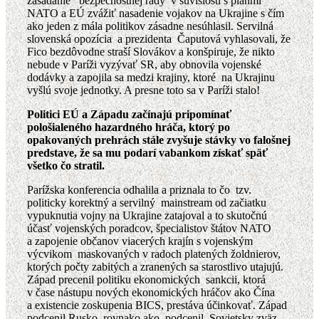
zasadanie bezpečnostnej rady v súvislosti s plánmi
NATO a EÚ zvážiť nasadenie vojakov na Ukrajine s čím
ako jeden z mála politikov zásadne nesúhlasil. Servilná
slovenská opozícia a prezidenta Čaputová vyhlasovali, že
Fico bezdôvodne straší Slovákov a konšpiruje, že nikto
nebude v Paríži vyzývať SR, aby obnovila vojenské
dodávky a zapojila sa medzi krajiny, ktoré na Ukrajinu
vyšlú svoje jednotky. A presne toto sa v Paríži stalo!
Politici EÚ a Západu začínajú pripomínať
pološialeného hazardného hráča, ktorý po
opakovaných prehrách stále zvyšuje stávky vo falošnej
predstave, že sa mu podarí vabankom získať späť
všetko čo stratil.
Parížska konferencia odhalila a priznala to čo tzv.
politicky korektný a servilný mainstream od začiatku
vypuknutia vojny na Ukrajine zatajoval a to skutočnú
účasť vojenských poradcov, špecialistov štátov NATO
a zapojenie občanov viacerých krajín s vojenským
výcvikom maskovaných v radoch platených žoldnierov,
ktorých počty zabitých a zranených sa starostlivo utajujú.
Západ precenil politiku ekonomických sankcii, ktorá
v čase nástupu nových ekonomických hráčov ako Čína
a existencie zoskupenia BICS, prestáva účinkovať. Západ
podcenil Rusko rovnako ako podcenil Sovietsky zväz