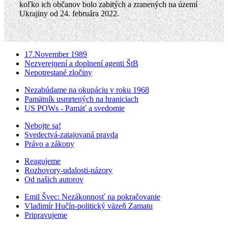
koľko ich občanov bolo zabitých a zranených na území
Ukrajiny od 24. februára 2022.
17.November 1989
Nezverejnení a doplnení agenti ŠtB
Nepotrestané zločiny
Nezabúdame na okupáciu v roku 1968
Pamätník usmrtených na hraniciach
US POWs - Pamäť a svedomie
Nebojte sa!
Svedectvá-zatajovaná pravda
Právo a zákony
Reagujeme
Rozhovory-udalosti-názory
Od našich autorov
Emil Švec: Nezákonnosť na pokračovanie
Vladimír Hučín-politický väzeň Zamatu
Pripravujeme