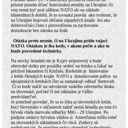
priznal priamu účasť francúzskej armády na Ukrajine, čo
vraj nemá byť pod záštitou NATO ale na základe
bilaterálnych dohôd. Je to rovnaká pravda ako tvrdenie, že
na Ukrajine bojovali občania západných krajín len ako
dobrovoľníci čisto z presvedčenia za zachovanie
demokracie bez nároku na žold.
Otázka preto neznie, či na Ukrajinu prídu vojaci
NATO. Otázkou je iba kedy, v akom počte a ako to
bude prevedené technicky.
Na stovky lietadiel nie je Kyjev pripravený a bude
obrovské riziko pre posádky sedieť na letisku a čakať na
príchod Iskanderu či Kinžalu. Riešením je štartovanie
z letísk členských krajín NATO a dotankovanie paliva na
ukrajinských letiskách čím sa zamaskuje odkiaľ štartovali.
Či to bude stačiť na odvrátenie ruského odvetného útoku
na slovenské, poľské či iné základne je ťažko
predvídateľné.
Je potrebné povedať, že sa to týka aj slovenských letísk,
hoci Slovensko v súčasnosti zatiaľ nemá lietadla po tom čo
bývalá vláda darovala stíhačky MiG - 29 Ukrajine. Po
podpise zmluvy bývalou vládou si Američania môžu robiť
na slovenských základniach čo chcú. Zmluvy sú
podpísané tak, že nemáme právo obmedziť rozhodnutia