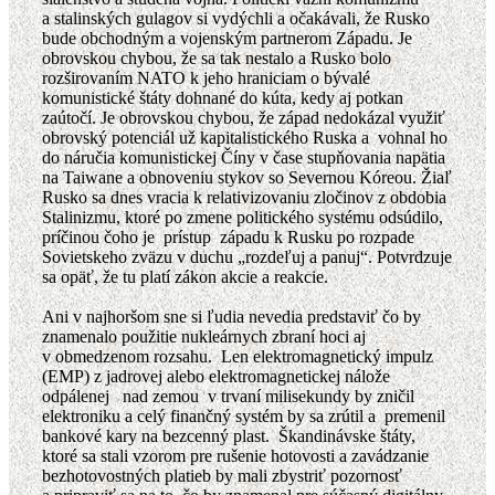
a stalinských gulagov si vydýchli a očakávali, že Rusko
bude obchodným a vojenským partnerom Západu. Je
obrovskou chybou, že sa tak nestalo a Rusko bolo
rozširovaním NATO k jeho hraniciam o bývalé
komunistické štáty dohnané do kúta, kedy aj potkan
zaútočí. Je obrovskou chybou, že západ nedokázal využiť
obrovský potenciál už kapitalistického Ruska a vohnal ho
do náručia komunistickej Číny v čase stupňovania napätia
na Taiwane a obnoveniu stykov so Severnou Kóreou. Žiaľ
Rusko sa dnes vracia k relativizovaniu zločinov z obdobia
Stalinizmu, ktoré po zmene politického systému odsúdilo,
príčinou čoho je prístup západu k Rusku po rozpade
Sovietskeho zväzu v duchu „rozdeľuj a panuj“. Potvrdzuje
sa opäť, že tu platí zákon akcie a reakcie.
Ani v najhoršom sne si ľudia nevedia predstaviť čo by
znamenalo použitie nukleárnych zbraní hoci aj
v obmedzenom rozsahu. Len elektromagnetický impulz
(EMP) z jadrovej alebo elektromagnetickej nálože
odpálenej nad zemou v trvaní milisekundy by zničil
elektroniku a celý finančný systém by sa zrútil a premenil
bankové kary na bezcenný plast. Škandinávske štáty,
ktoré sa stali vzorom pre rušenie hotovosti a zavádzanie
bezhotovostných platieb by mali zbystriť pozornosť