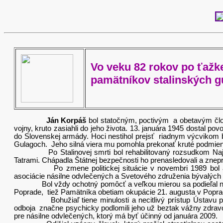
Vo veku 82 rokov po ťažk
pamätníkov stalinských g
Ján Korpáš
bol statočným, poctivým a obetavým člo
vojny, kruto zasiahli do jeho života. 13. januára 1945 dostal po
do Slovenskej armády. Hoci nestihol prejsť riadnym výcvikom
Gulagoch. Jeho silná viera mu pomohla prekonať kruté podmie
Po Stalinovej smrti bol rehabilitovaný rozsudkom Najvyš
Tatrami. Chápadla Štátnej bezpečnosti ho prenasledovali a znepr
Po zmene politickej situácie v novembri 1989 bol aktív
asociácie násilne odvlečených a Svetového združenia bývalých
Bol vždy ochotný pomôcť a veľkou mierou sa podieľal na inš
Poprade, tiež Pamätníka obetiam okupácie 21. augusta v Popr
Bohužiaľ tiene minulosti a necitlivý prístup Ústavu pamät
odboja značne psychicky podlomili jeho už beztak vážny zdravo
pre násilne odvlečených, ktorý má byť účinný od januára 2009.