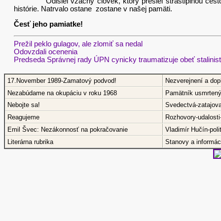
Odišiel vzácny človek, ktorý prešiel strastiplnou cestou 
histórie. Natrvalo ostane zostane v našej pamäti.
Česť jeho pamiatke!
Prežil peklo gulagov, ale zlomiť sa nedal
Odovzdali ocenenia
Predseda Správnej rady ÚPN cynicky traumatizuje obeť stalinis
17.November 1989-Zamatový podvod!
Nezverejnení a dop
Nezabúdame na okupáciu v roku 1968
Pamätník usmrtený
Nebojte sa!
Svedectvá-zatajov
Reagujeme
Rozhovory-udalosti
Emil Švec: Nezákonnosť na pokračovanie
Vladimír Hučín-pol
Literárna rubrika
Stanovy a informáci